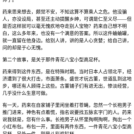
药来思来想去，颇觉不安，不知这算不算乘人之危。他没骗
人，亦没设局，甚至还主动提醒乡绅，可谓是仁至义尽——但
是否这样就可以毫无愧疚地夺走别人宝物？药来自己想不明
白，这么多年来，也没有一个满意的答案。所以这件蛐蛐罐，
就一直留在他身边。给别人讲，讲的是人心贪婪；给自己讲，
问的却是于心无愧。
第二个故事，是关于那件青花八宝小型高足杯。
药来得到这件东西，是在特殊时期。当时日本人占领北平，经
济遭到了很大打击，市面萧条。盛世才玩古董，世道乱到这地
步，哪还有人顾得上这些。古董铺子们有进无出，惨淡经营，
几乎没什么生意可做。
有一天，药来在自家铺子里闲坐着打苍蝇，忽然一个长袍男子
推门进来，神色有点着慌，指名说要找五脉玄字门的人。药来
说我就是，您有什么事。长袍男子从怀里掏啊掏啊，掏出一个
小红布包。布包一开，里面有两件东西，一件青花八宝小型高
足杯，另外一件，则是斗彩鸡缸杯。