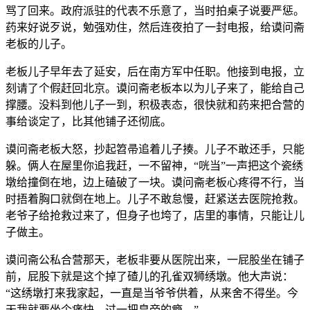
骂了回来。政府派驻的代表不乐意了，当时拍桌子说要严惩。
药来好说歹说，勉强劝住，然后连夜拍了一封电报，给谟问斋
老板的儿子。
老板儿子早年去了延安，后在南方军中任职。他接到电报，立
刻请了个假赶回北京。谟问斋老板本以为儿子来了，能给自己
撑腰。没料到他儿子一到，积极表态，很快就和药来把合营的
事给谈定了，比其他铺子还彻底。
谟问斋老板大怒，抄起笤帚追着儿子揍。儿子不敢还手，只能
躲。俩人在屋里你追我赶，一不留神，“咣当”一声把这个瓷绣
墩给撞倒在地，边上磕破了一块。谟问斋老板心疼得不行，当
时捂着胸口就倒在地上。儿子不敢怠慢，赶紧送去医院抢救。
老爷子给抢救过来了，但身子也垮了，店里的事情，只能让儿
子做主。
谟问斋公私合营那天，老板非要从医院出来，一屁股坐在铺子
前，屁股下就是这个掉了碴儿的孔雀双狮绣墩。他大声说：
“这绣墩打来我家起，一直是当爷爷供着，从来舍不得坐。今
天我就要坐个痛快，过一把皇帝的瘾。”