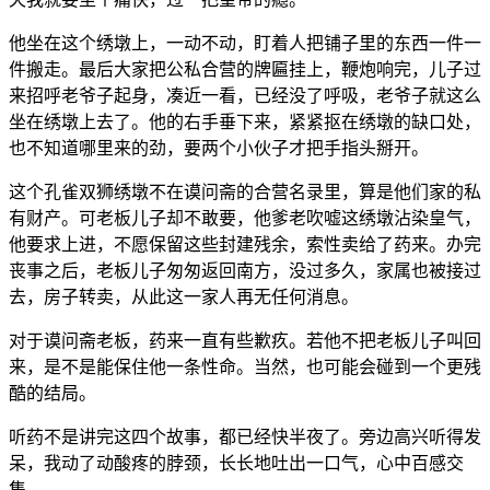
他坐在这个绣墩上，一动不动，盯着人把铺子里的东西一件一
件搬走。最后大家把公私合营的牌匾挂上，鞭炮响完，儿子过
来招呼老爷子起身，凑近一看，已经没了呼吸，老爷子就这么
坐在绣墩上去了。他的右手垂下来，紧紧抠在绣墩的缺口处，
也不知道哪里来的劲，要两个小伙子才把手指头掰开。
这个孔雀双狮绣墩不在谟问斋的合营名录里，算是他们家的私
有财产。可老板儿子却不敢要，他爹老吹嘘这绣墩沾染皇气，
他要求上进，不愿保留这些封建残余，索性卖给了药来。办完
丧事之后，老板儿子匆匆返回南方，没过多久，家属也被接过
去，房子转卖，从此这一家人再无任何消息。
对于谟问斋老板，药来一直有些歉疚。若他不把老板儿子叫回
来，是不是能保住他一条性命。当然，也可能会碰到一个更残
酷的结局。
听药不是讲完这四个故事，都已经快半夜了。旁边高兴听得发
呆，我动了动酸疼的脖颈，长长地吐出一口气，心中百感交
集。