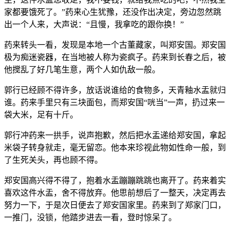
家都要饿死了。”药来心生犹豫，还没作出决定，旁边忽然跳
出一个人来，大声说：“且慢，我拿吃的跟你换！”
药来转头一看，发现是本地一个古董藏家，叫郑安国。郑安国
极为痴迷瓷器，在当地被人称为瓷疯子。药来到长春之后，被
他搅乱了好几笔生意，两个人如仇敌一般。
郭行已经顾不得许多，放话说谁给的食物多，天青釉水盂就归
谁。药来手里只有三块面包，而郑安国“咣当”一声，扔过来一
袋大米，足有十斤。
郭行冲药来一拱手，说声抱歉，然后把水盂递给郑安国，拿起
米袋子转身就走，毫无留恋。他本来珍视此物如性命一般，到
了生死关头，再也顾不得。
郑安国高兴得不得了，抱着水盂蹦蹦跳跳也离开了。药来着实
喜欢这件水盂，舍不得放弃。他思前想后了一整天，决定再去
努力一下，于是次日便去了郑安国家里。药来到了郑家门口，
一推门，没锁，他踏步进去一看，登时惊呆了。