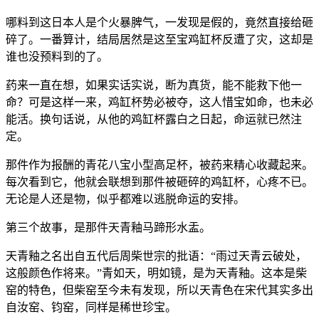
哪料到这日本人是个火暴脾气，一发现是假的，竟然直接给砸
碎了。一番算计，结局居然是这至宝鸡缸杯反遭了灾，这却是
谁也没预料到的了。
药来一直在想，如果实话实说，断为真货，能不能救下他一
命？可是这样一来，鸡缸杯势必被夺，这人惜宝如命，也未必
能活。换句话说，从他的鸡缸杯露白之日起，命运就已然注
定。
那件作为报酬的青花八宝小型高足杯，被药来精心收藏起来。
每次看到它，他就会联想到那件被砸碎的鸡缸杯，心疼不已。
无论是人还是物，似乎都难以逃脱命运的安排。
第三个故事，是那件天青釉马蹄形水盂。
天青釉之名出自五代后周柴世宗的批语：“雨过天青云破处，
这般颜色作将来。”青如天，明如镜，是为天青釉。这本是柴
窑的特色，但柴窑至今未有发现，所以天青色在宋代其实多出
自汝窑、钧窑，同样是稀世珍宝。