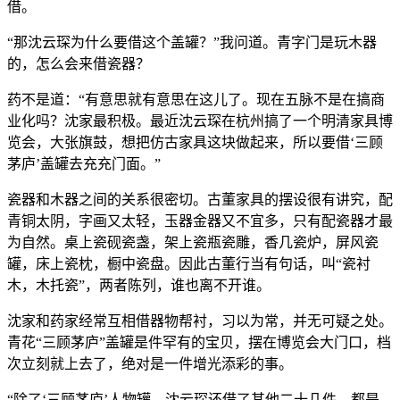
借。
“那沈云琛为什么要借这个盖罐？”我问道。青字门是玩木器
的，怎么会来借瓷器？
药不是道：“有意思就有意思在这儿了。现在五脉不是在搞商
业化吗？沈家最积极。最近沈云琛在杭州搞了一个明清家具博
览会，大张旗鼓，想把仿古家具这块做起来，所以要借‘三顾
茅庐’盖罐去充充门面。”
瓷器和木器之间的关系很密切。古董家具的摆设很有讲究，配
青铜太阴，字画又太轻，玉器金器又不宜多，只有配瓷器才最
为自然。桌上瓷砚瓷盏，架上瓷瓶瓷雕，香几瓷炉，屏风瓷
罐，床上瓷枕，橱中瓷盘。因此古董行当有句话，叫“瓷衬
木，木托瓷”，两者陈列，谁也离不开谁。
沈家和药家经常互相借器物帮衬，习以为常，并无可疑之处。
青花“三顾茅庐”盖罐是件罕有的宝贝，摆在博览会大门口，档
次立刻就上去了，绝对是一件增光添彩的事。
“除了‘三顾茅庐’人物罐，沈云琛还借了其他二十几件，都是