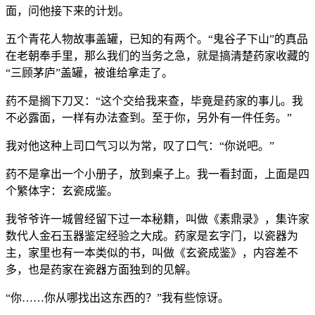
面，问他接下来的计划。
五个青花人物故事盖罐，已知的有两个。“鬼谷子下山”的真品
在老朝奉手里，那么我们的当务之急，就是搞清楚药家收藏的
“三顾茅庐”盖罐，被谁给拿走了。
药不是搁下刀叉：“这个交给我来查，毕竟是药家的事儿。我
不必露面，一样有办法查到。至于你，另外有一件任务。”
我对他这种上司口气习以为常，叹了口气：“你说吧。”
药不是拿出一个小册子，放到桌子上。我一看封面，上面是四
个繁体字：玄瓷成鉴。
我爷爷许一城曾经留下过一本秘籍，叫做《素鼎录》，集许家
数代人金石玉器鉴定经验之大成。药家是玄字门，以瓷器为
主，家里也有一本类似的书，叫做《玄瓷成鉴》，内容差不
多，也是药家在瓷器方面独到的见解。
“你……你从哪找出这东西的？”我有些惊讶。