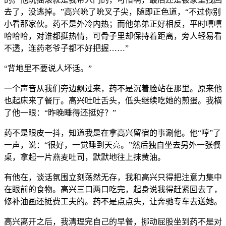
去了，没逃掉。”高兴吮了吮叉子尖，随即正色道，“不过你别
小看那家伙。药不是外冷内热；而他弟弟正好相反，平时嘻嘻
哈哈哈，对谁都挺热情，可骨子里却保持着距离，旁人轻易看
不透，连药老爷子都不好把握……”
“背地里不要说人坏话。”
一个声音从我们旁边飘过来，药不是沉着脸站在那里。原来他
也起床来了餐厅。高兴吐吐舌头，低头继续吃她的煎蛋。我横
了他一眼：“昨晚睡得还挺好？”
药不是眼皮一抖，知道我是在拿高兴留宿的事涮他。他“哼”了
一声，说：“很好，一觉睡到天亮。”然后独自坐去另外一张餐
桌，拿起一片燕麦吐司，默默地往上抹黄油。
有他在，谈话氛围立刻荡然无存，我和高兴只得把注意力集中
在眼前的食物。高兴三口两口吃完，起身说我得赶紧回去了，
修补油画还挺费工夫的。药不是点点头，让奔驰专车去送她。
高兴离开之后，我清理完自己的早餐，挪动屁股坐到药不是对