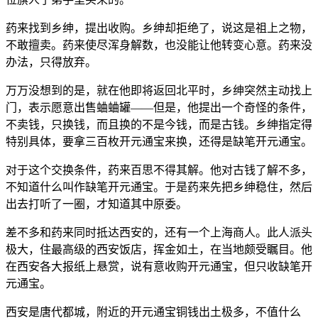
药来找到乡绅，提出收购。乡绅却拒绝了，说这是祖上之物，
不敢擅卖。药来使尽浑身解数，也没能让他转变心意。药来没
办法，只得放弃。
万万没想到的是，就在他即将返回北平时，乡绅突然主动找上
门，表示愿意出售蛐蛐罐——但是，他提出一个奇怪的条件，
不卖钱，只换钱，而且换的不是今钱，而是古钱。乡绅指定得
特别具体，要拿三百枚开元通宝来换，还得是缺笔开元通宝。
对于这个交换条件，药来百思不得其解。他对古钱了解不多，
不知道什么叫作缺笔开元通宝。于是药来先把乡绅稳住，然后
出去打听了一圈，才知道其中原委。
差不多和药来同时抵达西安的，还有一个上海商人。此人派头
极大，住最高级的西安饭店，挥金如土，在当地颇受瞩目。他
在西安各大报纸上悬赏，说有意收购开元通宝，但只收缺笔开
元通宝。
西安是唐代都城，附近的开元通宝铜钱出土极多，不值什么