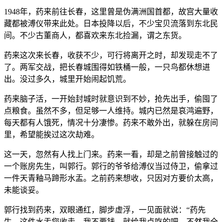
1948年，药来前往长春，这里曾是伪满洲国首都，故宫大量收
藏都被溥仪带来此处。日本投降以后，不少宝贝流落到东北民
间。不少古董商人，都喜欢来东北捡漏，谓之东货。
药来这次来长春，收获不少，可行将离开之时，却发现走不了
了。两军交战，把长春城围得如铁桶一般，一只鸟都休想进
出。没过多久，城里开始闹起饥荒。
药来脑子活，一开始封城时就意识到不妙，抢先出手，偷囤了
点粮食。虽然不多，但足够一人维持。城内已然是哀鸿遍野，
每天都有人饿死，情况十分凄惨。药来不敢外出，就躲在房间
里，希望能挨过这次劫难。
这一天，忽然有人找上门来。药来一看，却是之前曾接触过的
一个账房先生，叫郭行。郭行的爷爷给溥仪当过侍卫，偷拿过
一件天青釉马蹄形水盂。之前药来想收，只因对方要价太高，
未能谈妥。
郭行找到药来，双眼通红，脚步虚浮，一见面就说：“药先
生，这件水盂您收走，我不要钱，就给我点吃的吧，不然我全