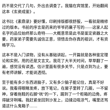
药不是交代了几句，外出去调查了。我猫在宾馆里，开始翻阅
这本《玄瓷成鉴》。
这书比《素鼎录》要好懂，印刷排版都很舒服，一看就是精修
过的版本。书前的序言是药来的爷爷药襄子写的——这家人起
名字的品位始终那么奇特——大概意思是此书是鉴定瓷器之大
要，药家弟子需要先诚信正意，领悟去伪存真的祖训，才有资
格学习。
这本不是入门读物，没有从基础讲起，一开篇就是各种鉴定理
论和实例，用的还是文言文。我花了大半天时间，草草翻了一
遍，感觉没有读透。估计里面有很多关节，只是点到为止，要
有老师讲解，才能说透彻。
至于能有多少东西进脑子，又有多少脑子能记住，真是不好
说。我看得眼睛发疼，放下笔记，在屋子里转了几圈，一不留
神，穿着拖鞋的右脚“咣”的一下，踢到了一个柜箱的边角，疼
得龇牙咧嘴。我赶紧坐回到沙发上，边揉边吸凉气，嘴里还骂
道这什么鬼箱子……