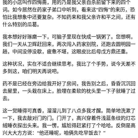
我的小店叫作四悔斋，用的乃是我父亲自杀前留下来的四个
词。如今居然在药家子弟口中听到，看来这“四悔”的来历，恐
怕比我想象中还要复杂。不知药来和我父亲许和平之间，还有
什么特别的瓜葛。
我本想好好琢磨一下，可脑子里现在快成一锅粥了。您想啊，
我们一天从卫辉赶回来，两次闯入药家别院，还跑去圆明园一
趟，中间没停没歇，疲惫不堪，这眼皮比后母戊方鼎还重。
这种状况，实在不适合继续思考。我比了个手势，说今天差不
多到这，咱们明天再说吧。
药不是已经在旁边给我开好了房间，我告别之后，昏昏沉沉回
去屋里，一头栽在床上，脸埋在柔软的枕头里一下子就睡了过
去。
这一觉睡得可真香，溜溜儿到了八点多我才醒。简单地洗漱了
一下，我去敲对门的门。门开了，高兴穿着件浅蓝条纹的灯芯
绒睡衣探出头来。我一愣，尴尬得赶紧打了个哈哈。反倒是高
兴大大方方说：“他还睡呢，咱俩先吃早饭去？”