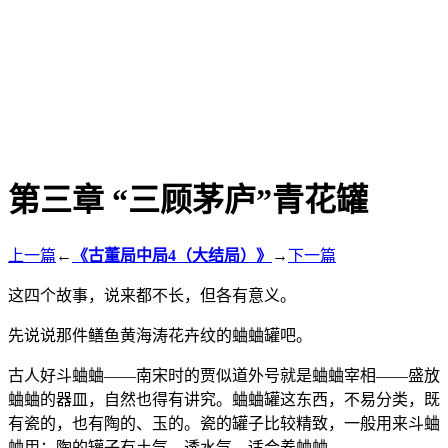
第三章 “三顾茅庐”青花罐
上一篇
←
《古董局中局4（大结局）》
→
下一篇
这四个故事，说来都不长，但各有意义。
先说说那件鳝鱼黄海涛花卉纹的蛐蛐罐吧。
古人好斗蛐蛐——南宋时的贾似道外号就是蛐蛐宰相——盛放
蛐蛐的器皿，自然也得有讲究。蛐蛐罐这东西，不易分类，既
有瓷的，也有陶的、玉的。瓷的罐子比较精致，一般用来斗蛐
蛐用；陶的罐子有土气，透水气，适合养蛐蛐。