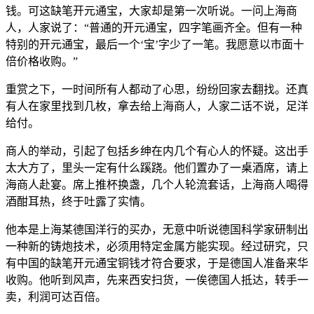
钱。可这缺笔开元通宝，大家却是第一次听说。一问上海商
人，人家说了：“普通的开元通宝，四字笔画齐全。但有一种
特别的开元通宝，最后一个‘宝’字少了一笔。我愿意以市面十
倍价格收购。”
重赏之下，一时间所有人都动了心思，纷纷回家去翻找。还真
有人在家里找到几枚，拿去给上海商人，人家二话不说，足洋
给付。
商人的举动，引起了包括乡绅在内几个有心人的怀疑。这出手
太大方了，里头一定有什么蹊跷。他们置办了一桌酒席，请上
海商人赴宴。席上推杯换盏，几个人轮流套话，上海商人喝得
酒酣耳热，终于吐露了实情。
他本是上海某德国洋行的买办，无意中听说德国科学家研制出
一种新的铸炮技术，必须用特定金属方能实现。经过研究，只
有中国的缺笔开元通宝铜钱才符合要求，于是德国人准备来华
收购。他听到风声，先来西安扫货，一俟德国人抵达，转手一
卖，利润可达百倍。