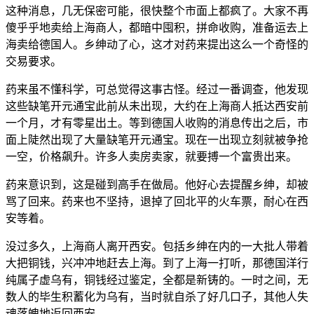
这种消息，几无保密可能，很快整个市面上都疯了。大家不再
傻乎乎地卖给上海商人，都暗中囤积，拼命收购，准备运去上
海卖给德国人。乡绅动了心，这才对药来提出这么一个奇怪的
交易要求。
药来虽不懂科学，可总觉得这事古怪。经过一番调查，他发现
这些缺笔开元通宝此前从未出现，大约在上海商人抵达西安前
一个月，才有零星出土。等到德国人收购的消息传出之后，市
面上陡然出现了大量缺笔开元通宝。现在一出现立刻就被争抢
一空，价格飙升。许多人卖房卖家，就要搏一个富贵出来。
药来意识到，这是碰到高手在做局。他好心去提醒乡绅，却被
骂了回来。药来也不坚持，退掉了回北平的火车票，耐心在西
安等着。
没过多久，上海商人离开西安。包括乡绅在内的一大批人带着
大把铜钱，兴冲冲地赶去上海。到了上海一打听，那德国洋行
纯属子虚乌有，铜钱经过鉴定，全都是新铸的。一时之间，无
数人的毕生积蓄化为乌有，当时就自杀了好几口子，其他人失
魂落魄地返回西安。