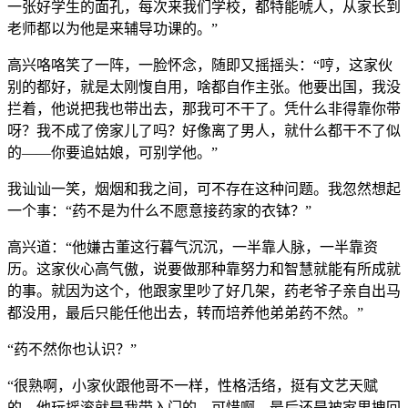
一张好学生的面孔，每次来我们学校，都特能唬人，从家长到
老师都以为他是来辅导功课的。”
高兴咯咯笑了一阵，一脸怀念，随即又摇摇头：“哼，这家伙
别的都好，就是太刚愎自用，啥都自作主张。他要出国，我没
拦着，他说把我也带出去，那我可不干了。凭什么非得靠你带
呀？我不成了傍家儿了吗？好像离了男人，就什么都干不了似
的——你要追姑娘，可别学他。”
我讪讪一笑，烟烟和我之间，可不存在这种问题。我忽然想起
一个事：“药不是为什么不愿意接药家的衣钵？”
高兴道：“他嫌古董这行暮气沉沉，一半靠人脉，一半靠资
历。这家伙心高气傲，说要做那种靠努力和智慧就能有所成就
的事。就因为这个，他跟家里吵了好几架，药老爷子亲自出马
都没用，最后只能任他出去，转而培养他弟弟药不然。”
“药不然你也认识？”
“很熟啊，小家伙跟他哥不一样，性格活络，挺有文艺天赋
的。他玩摇滚就是我带入门的，可惜啊，最后还是被家里拽回