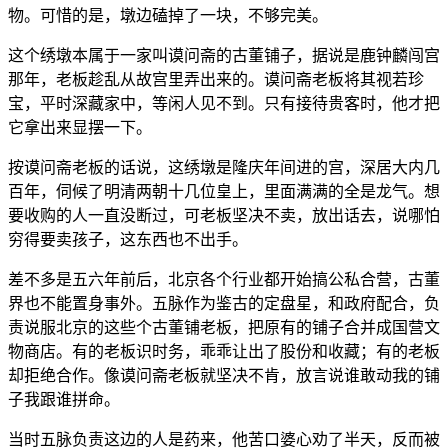
物。可惜的是，墩边磕掉了一块，不够完美。
这个绣墩本属于一家叫谟问斋的古董铺子，据说是鹿钟麟闯宫
那年，老板趁乱从故宫里弄出来的。谟问斋老板将其视若珍
宝，平时深藏家中，等闲人见不到。只有接待贵客时，他才把
它拿出来显摆一下。
按谟问斋老板的话说，这绣墩是隆庆年间进的宫，深居大内几
百年，伺候了明清两朝十几位皇上，里面满满的全是龙气。想
要收购的人一直没断过，可老板坚决不卖，放出话去，说哪怕
穷得要卖孩子，这东西也不出手。
差不多是五六年前后，北京各个行业都开始搞公私合营，古董
界也不能置身事外。五脉作为鉴古的定盘星，和政府配合，负
责说服北京的这些个古董铺老板，把原有的铺子合并成国营文
物商店。有的老板识时务，乖乖让出了股份和收藏；有的老板
却拒绝合作。像谟问斋老板就坚决不肯，放言说谁敢动我的铺
子我跟谁拼命。
当时五脉负责这边的人是药来，他苦口婆心劝了半天，反而被