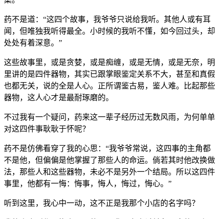
药不是道：“这四个故事，我爷爷只说给我听。其他人或有耳
闻，但唯独我听得最全。小时候的我听不懂，如今回过头，却
处处有着深意。”
这些故事里，或是贪婪，或是痴缠，或是无情，或是无奈，明
里讲的是四件器物，其实已跟掌眼鉴定关系不大，甚至和真假
也都无关，说的全是人心。正所谓鉴古易，鉴人难。比起那些
器物，这人心才是最耐琢磨的。
不过我有一个疑问，药来这一辈子经历过无数风雨，为何单单
对这四件事耿耿于怀呢？
药不是仿佛看穿了我的心思：“我爷爷常说，这四事的主角都
不是他，但偏偏是他掌握了那些人的命运。倘若其时他改换做
法，那些人和这些器物，未必不是另外一个结局。所以这四件
事里，他都有一悔：悔事，悔人，悔过，悔心。”
听到这里，我心中一动，这不正是我那个小店的名字吗？