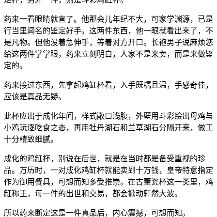
药来一看眼睛就直了。他那会儿年纪不大，可家学渊源，已是
行当里闻名的鉴定好手。这两件东西，他一眼就看出来了，不
是凡物。但他没着急伸手，等着对方开口。长袍男子说麻烦您
给这两件掌掌眼，药来立刻明白，人家不是来卖，而是来做鉴
定的。
药来接过东西，先拿起鸡缸杯看，入手既糯且温，手感奇佳，
应该是真品无疑。
此杯应出于成化年间，样式敞口浅腹，外壁用斗彩绘出母鸡与
小鸡玩逐吃食之态，再用牡丹湖石和兰草湖石分隔开来，做工
十分精致细腻。
成化的鸡缸杯，别说在后世，就是在当时都是备受重视的珍
品。万历时，一对成化鸡缸杯就能卖到十万钱，皇帝特意指定
作为御用餐具，可想而知多受推崇。在古董瓷杯这一类里，鸡
缸称王，每一件的出世和交易，都会掀动轩然大波。
所以药来断定这是一件真品后，内心震撼，可想而知。