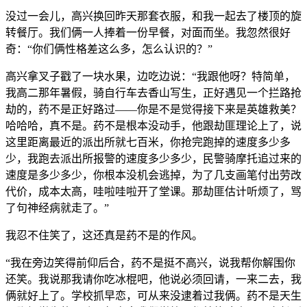
没过一会儿，高兴换回昨天那套衣服，和我一起去了楼顶的旋
转餐厅。我们俩一人捧着一份早餐，对面而坐。我忽然很好
奇：“你们俩性格差这么多，怎么认识的？”
高兴拿叉子戳了一块水果，边吃边说：“我跟他呀？特简单，
我高二那年暑假，骑自行车去香山写生，正好遇见一个拦路抢
劫的，药不是正好路过——你是不是觉得接下来是英雄救美？
哈哈哈，真不是。药不是根本没动手，他跟劫匪理论上了，说
这里距离最近的派出所就七百米，你抢完跑掉的速度多少多
少，我跑去派出所报警的速度多少多少，民警骑摩托追过来的
速度是多少多少，你根本没机会逃掉，为了几支画笔付出劳改
代价，成本太高，哇啦哇啦开了堂课。那劫匪估计听烦了，骂
了句神经病就走了。”
我忍不住笑了，这还真是药不是的作风。
“我在旁边笑得前仰后合，药不是挺不高兴，说我帮你解围你
还笑。我说那我请你吃冰棍吧，他说必须回请，一来二去，我
俩就好上了。学校抓早恋，可从来没逮着过我俩。药不是天生