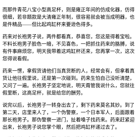
而那件青花八宝小型高足杯，则是雍正年间的仿成化器，仿得
很细，若非题款是大清雍正年制，很容易就会被当成明器，也
是件精品——但比起鸡缸杯来要逊色得多。
药来对长袍男子说，两件都看真，恭喜您，您这是得着宝啦。
不料长袍男子脸色一暗，不见喜色，一把抓住药来的胳膊，说
有件事麻烦您，明天我带着这鸡缸杯还来，您再掌一次，这次
您得说看假。
药来一愣，拿假货请他们当真货断的人，经常会有，但拿着真
货让他往假里说，还是第一次碰到。药来生怕自己没听清楚，
又问了一遍。长袍男子坚定地说，明天甭管我说什么，您就往
假里断，这高足杯，就是给您的酬劳。
说完以后，长袍男子一转身出去了，剩下药来莫名其妙。到了
第二天，店里来人了，一个伪警察，一个日本军人，后面跟着
那长袍男子。那伪警察一进门，扯着嗓子找药来。药来赶紧迎
出来，长袍男子说您掌个眼，然后把鸡缸杯递过去了。