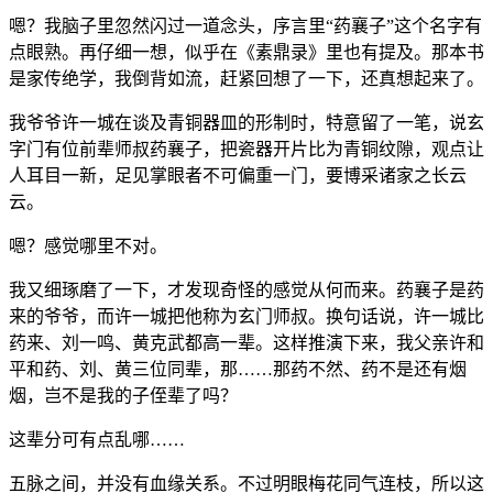
嗯？我脑子里忽然闪过一道念头，序言里“药襄子”这个名字有
点眼熟。再仔细一想，似乎在《素鼎录》里也有提及。那本书
是家传绝学，我倒背如流，赶紧回想了一下，还真想起来了。
我爷爷许一城在谈及青铜器皿的形制时，特意留了一笔，说玄
字门有位前辈师叔药襄子，把瓷器开片比为青铜纹隙，观点让
人耳目一新，足见掌眼者不可偏重一门，要博采诸家之长云
云。
嗯？感觉哪里不对。
我又细琢磨了一下，才发现奇怪的感觉从何而来。药襄子是药
来的爷爷，而许一城把他称为玄门师叔。换句话说，许一城比
药来、刘一鸣、黄克武都高一辈。这样推演下来，我父亲许和
平和药、刘、黄三位同辈，那……那药不然、药不是还有烟
烟，岂不是我的子侄辈了吗？
这辈分可有点乱哪……
五脉之间，并没有血缘关系。不过明眼梅花同气连枝，所以这