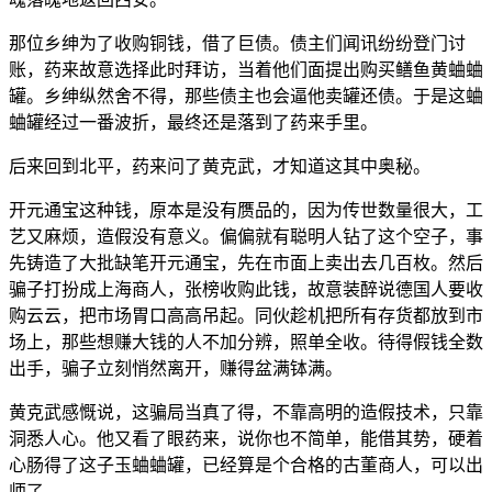
那位乡绅为了收购铜钱，借了巨债。债主们闻讯纷纷登门讨
账，药来故意选择此时拜访，当着他们面提出购买鳝鱼黄蛐蛐
罐。乡绅纵然舍不得，那些债主也会逼他卖罐还债。于是这蛐
蛐罐经过一番波折，最终还是落到了药来手里。
后来回到北平，药来问了黄克武，才知道这其中奥秘。
开元通宝这种钱，原本是没有赝品的，因为传世数量很大，工
艺又麻烦，造假没有意义。偏偏就有聪明人钻了这个空子，事
先铸造了大批缺笔开元通宝，先在市面上卖出去几百枚。然后
骗子打扮成上海商人，张榜收购此钱，故意装醉说德国人要收
购云云，把市场胃口高高吊起。同伙趁机把所有存货都放到市
场上，那些想赚大钱的人不加分辨，照单全收。待得假钱全数
出手，骗子立刻悄然离开，赚得盆满钵满。
黄克武感慨说，这骗局当真了得，不靠高明的造假技术，只靠
洞悉人心。他又看了眼药来，说你也不简单，能借其势，硬着
心肠得了这子玉蛐蛐罐，已经算是个合格的古董商人，可以出
师了。