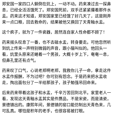
郑安国一家四口人躺倒在炕上，一动不动。药来凑过去一探鼻
息，已经全活活饿死了。郑安国死前，双手还紧紧攥着那件水
盂。药来这才知道，郑安国家里已经饿了好几天了，这是刚弄
来一点口粮，回去救命的，结果被他又换回了天青釉水盂。
这个疯子，就为了一件瓷器，居然连自家人性命都不顾了！
药来摇头叹息了一番，也不去碰水盂，转身要走。可他忽然听
到炕上传来一声特别微弱的声音，跟小猫叫似的。他回头一
看，炕里头原来还蜷着一个男孩，大概十岁上下，奄奄一息，
但鼻孔里还有点气。
药来叹了口气，心说老郑啊老郑，我救你儿子一命，拿走这件
水盂作报酬，不为过吧？你可别有怨念。于是药来把水盂收
走，掏出面包分了一半给那孩子，孩子勉强吊回命来。
后来药来带着这孩子和水盂，千辛万苦回到北平。家里老人一
看，发现这天青釉水盂其实是件赝品，不是宋瓷，而是清瓷，
景德镇出的。康熙年间，景德镇的窑口能仿制出天青色来，几
可乱真。哪怕是积年的老手，也很容易被打眼。