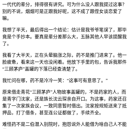
一代代的辈分，排得很有讲究。可为什么没人跟我提过这事？
别的不说，烟烟可是正跟我好呢，这不成了跟侄女谈恋爱了
嘛。
我想了半天，最后得出一个结论：估计是我爷爷笔误了，那毕
竟是个手抄本。要真是辈分差那么大，五脉其他人早该提醒我
了。
我看了大半天，正在头晕脑涨之际，药不是推门进来了。他一
脸疲惫，看来这一天也没闲着。他放下手里的包，告诉我那件
“三顾茅庐”盖罐的下落已经查清楚了。
我忙问在哪，药不是冷冷一笑：“这事可有意思了。”
原来借走青花“三顾茅庐”人物故事盖罐的，不是药家的人，而
是青字门沈家，还是族长沈云琛亲自开口。为这事，药家还召
集了一次家族会议，一致同意暂时借出。沈家按规矩送来了抵
押品，打了借条，甚至连公证都做了，手续齐全。
难怪药不是二伯潜入别院时，抱怨说外人能借为啥自己人不能