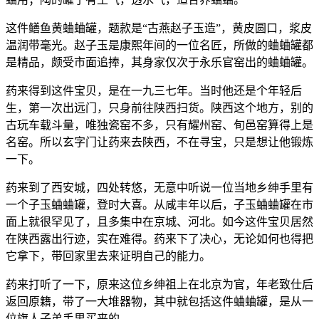
这件鳝鱼黄蛐蛐罐，题款是“古燕赵子玉造”，黄皮圆口，浆皮
温润带毫光。赵子玉是康熙年间的一位名匠，所做的蛐蛐罐都
是精品，颇受市面追捧，其身家仅次于永乐官窑出的蛐蛐罐。
药来得到这件宝贝，是在一九三七年。当时他还是个年轻后
生，第一次出远门，只身前往陕西扫货。陕西这个地方，别的
古玩车载斗量，唯独瓷窑不多，只有耀州窑、旬邑窑算得上是
名窑。所以玄字门让药来去陕西，不在寻宝，只是想让他锻炼
一下。
药来到了西安城，四处转悠，无意中听说一位当地乡绅手里有
一个子玉蛐蛐罐，登时大喜。从咸丰年以后，子玉蛐蛐罐在市
面上就很罕见了，且多集中在京城、河北。如今这件宝贝居然
在陕西露出行迹，实在难得。药来下了决心，无论如何也得把
它拿下，带回家里去来证明自己的能力。
药来打听了一下，原来这位乡绅祖上在北京为官，年老致仕后
返回原籍，带了一大堆器物，其中就包括这件蛐蛐罐，是从一
位旗人子弟手里买来的。