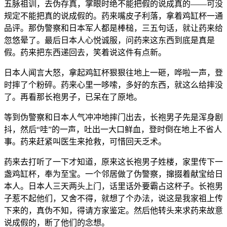
五脉祖训，去伪存真，掌眼时绝不能把假的说成真的——可没
规定不能把真的说成假的。药来嘴皮子利落，拿着鸡缸杯一通
品评。那伪警察和日本军人都是棒槌，三五句话，就让药来给
忽悠晕了。最后日本人心悦诚服，问药来这东西到底是真是
假。药来把东西递回去，笑着说这件有点新。
日本人闻言大怒，拿起鸡缸杯狠狠往地上一砸，哗啦一声，登
时摔了个粉碎。药来心里一哆嗦，多好的东西，就这么给摔没
了。再看那长袍男子，已呆在了原地。
等到伪警察和日本人气冲冲地摔门出去，长袍男子先是浑身剧
抖，然后“哇”的一声，吐出一大口鲜血，登时倒在地上不省人
事。药来赶紧叫医生来抢救，可惜回天乏术。
药来去打听了一下才知道，原来这长袍男子姓楼，家里传下一
盏鸡缸杯，奉为至宝。一个邻居做了伪警察，撺掇着献宝给日
本人。日本人三天两头上门，话里话外要霸占这杯子。长袍男
子惹不起他们，又舍不得，就想了个办法，说这是我家祖上传
下来的，真伪不知，得请方家鉴定。然后他转头来求药来故意
说成假的，断了他们的念想。