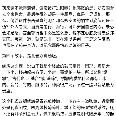
药来倒不觉得遗憾，谁没被打过眼呢？他感慨的是，郑安国舍
去全家性命，最后争得的却是一件赝品，真是十足讽刺。那
么，倘若这件东西是真的呢？那么郑安国的牺牲到底值还是不
值？外人看来，当真是愚行、痴行，可郑安国自己内心，未必
会如是想，甚至郭行也未必是这么想，说不定心底反倒羡慕郑
安国。痴迷一道，孰是孰非，实在难以评判。于是这件赝品，
也留在了药来身边，以纪念那段惊心动魄的日子。
第四个故事，是孔雀双狮绣墩。
绣墩这东西，说白了就是个竖放的鼓形坐具，圆形，腹部大，
上下小，移动起来方便，坐时上覆绣帕一块，所以又称“绣
墩”，古代也叫“基台”或“荃蹄”。绣墩的质地什么都有，木
的、瓷的、竹的、雕漆的，种类很广泛，不过一般以瓷墩最为
贵重。
这个孔雀双狮绣墩是青花瓜棱墩，上下各有一道弦纹，近墩面
处是孔雀团纹，四周缠枝葡萄叶，墩面绘的是双狮戏球纹，底
下还有几朵如意云头。做工很精致，应该是明代隆庆年间的器