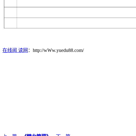
在线阅 读网
：http://wWw.yuedu88.com/