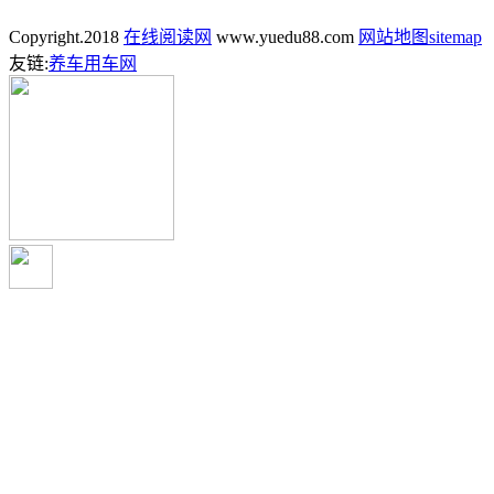
Copyright.
2018
在线阅读网
www.yuedu88.com
网站地图
sitemap
友链:
养车用车网