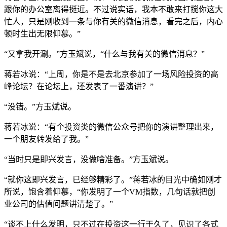
跟你的办公室离得挺近。不过说实话，我本不敢来打搅你这大
忙人，只是刚收到一条与你有关的微信消息，看完之后，内心
顿时生出无限仰慕。”
“又拿我开涮。”方玉斌说，“什么与我有关的微信消息？”
蒋若冰说：“上周，你是不是去北京参加了一场风险投资的高
峰论坛？在论坛上，还发表了一番演讲？”
“没错。”方玉斌说。
蒋若冰说：“有个投资类的微信公众号把你的演讲整理出来，
一个朋友转发给了我。”
“当时只是即兴发言，没做啥准备。”方玉斌说。
“就你这即兴发言，已经够精彩了。”蒋若冰的目光中确如刚才
所说，饱含着仰慕，“你发明了一个VM指数，几句话就把创
业公司的估值问题讲清楚了。”
“谈不上什么发明，只不过在投资这一行干久了，见识了各式