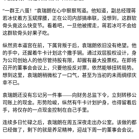
“一群王八蛋！”袁瑞朗在心中狠狠骂道。他知道，副总经理蒋
若冰仗着方玉斌撑腰，正在公司内部搞串联，没想到，这群软
骨头竟这么快变节。看着吧，一旦他被撵走，蒋若冰可不会给
这群软骨头好果子吃。
纵然资本逼宫在前，下属背叛于后，袁瑞朗依旧没有绝望。他
的手中，还握着牛卡计划这个撒手锏。通过双层股权设计，身
为公司创始人的他尽管持股有限，却握有最大投票权。在即将
召开的董事会会议上，只要他投反对票，依然能够扭转局势。
想到这里，袁瑞朗稍微松了一口气，甚至为当初的未雨绸缪庆
幸不已。
袁瑞朗还没有忘记另一件事——向财务总监下令，立刻转移公
司账上的现金。形势险峻，纵然有牛卡计划护身，也得留着后
手，将仅存的一点现金控制在自己手里。
连续多日忙碌之后，袁瑞朗在周五深夜走出办公室。该做的都
已经做了，剩下的就是养足精神，迎战下周一的董事会会议。