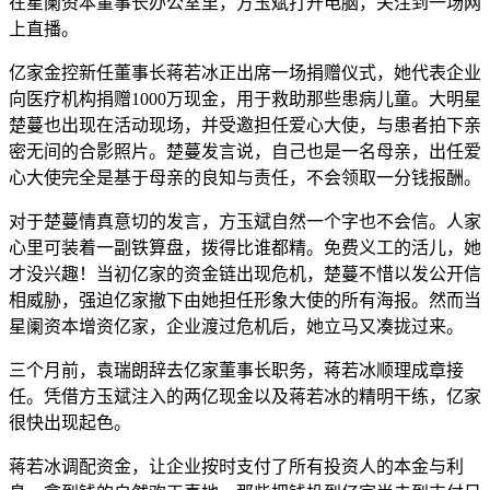
在星阑资本董事长办公室里，方玉斌打开电脑，关注到一场网
上直播。
亿家金控新任董事长蒋若冰正出席一场捐赠仪式，她代表企业
向医疗机构捐赠1000万现金，用于救助那些患病儿童。大明星
楚蔓也出现在活动现场，并受邀担任爱心大使，与患者拍下亲
密无间的合影照片。楚蔓发言说，自己也是一名母亲，出任爱
心大使完全是基于母亲的良知与责任，不会领取一分钱报酬。
对于楚蔓情真意切的发言，方玉斌自然一个字也不会信。人家
心里可装着一副铁算盘，拨得比谁都精。免费义工的活儿，她
才没兴趣！当初亿家的资金链出现危机，楚蔓不惜以发公开信
相威胁，强迫亿家撤下由她担任形象大使的所有海报。然而当
星阑资本增资亿家，企业渡过危机后，她立马又凑拢过来。
三个月前，袁瑞朗辞去亿家董事长职务，蒋若冰顺理成章接
任。凭借方玉斌注入的两亿现金以及蒋若冰的精明干练，亿家
很快出现起色。
蒋若冰调配资金，让企业按时支付了所有投资人的本金与利