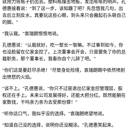
就用力将瓶子扔出去。塑料瓶撞击地板，发出嘭嘭的响声。孔
德惠接着说：“到了这一步，该知趣了吧？先忽悠我几句，出
去后立刻反水，真要玩这些心眼，到头来只会搬起石头砸自己
的脚。”
“我认栽。”袁瑞朗恨恨地说。
孔德惠说：“认栽就好，吃一堑长一智嘛。不过事到如今，你
也没脸留在亿家金控了。上次董事会开会，只是罢免了你的总
裁职务，那个董事长，我看你自个儿辞了吧。”
“你们这是要赶尽杀绝！”尽管身处险境，袁瑞朗眼中依然喷射
出愤怒的火焰。
“谈不上。”孔德惠说，“你只不过是退出亿家金控管理层，股
权还在手上。未来公司发展得好，还能大把分红。既然能躺在
家数钱，干吗亲力亲为去受那份罪！”
“听你这口气，我似乎没的选择。”袁瑞朗绝望地说。
“知道自己没的选择，说明你还没糊涂。”孔德惠笑起来。