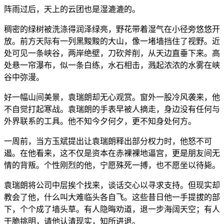
阵雨过后，天上的云团也是湿漉漉的。
稠密的绿树被洗涤得润泽绿亮，野花带着湿气在小径旁悠悠开
放。前方天际有一列黑黢黢的大山，像一堵墙挡住了视野。近
处可见一条峡谷，两岸绝壁，刀砍斧削，从天边直垂下来。高
处悬一帘瀑布，似一条白练，水石相击，溅起浓浓的水雾在峡
谷中弥漫。
好一幅山间美景，袁瑞朗却无心观赏。窗外一股冷风袭来，他
不自觉打起寒战。袁瑞朗的手表早被人摘走，身边没有任何与
外界联系的工具。他不知今夕何夕，更不知身处何方。
一周前，当方玉斌提出让袁瑞朗释出部分权力时，他怒不可
遏。在他看来，这不仅是资本在赤裸裸地逼宫，更是朋友间无
情的背叛。个性刚烈的他，宁愿殊死一搏，也不愿坐以待毙。
袁瑞朗将公司中层挨个找来，谈话交心以寻求支持。但现实却
教会了他，什么叫大难临头各自飞。这些昔日他一手提拔的部
下，个个成了墙头草。有人隐晦劝道，退一步海阔天空；有人
干脆挑明，请他认清现实，知所进退。