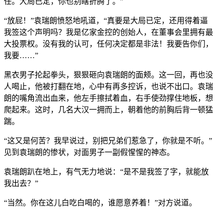
任。大局已定，你也别瞎折腾了。”
“放屁！”袁瑞朗愤怒地吼道，“真要是大局已定，还用得着逼
我签这个声明吗？我是亿家金控的创始人，在董事会里拥有最
大投票权。没有我的认可，任何决定都是非法！我要告你们，
我要……”
黑衣男子抡起拳头，狠狠砸向袁瑞朗的面颊。这一回，再也没
人喝止，他被打翻在地，心中有再多控诉，也说不出口。袁瑞
朗的嘴角流出血来，他左手擦拭着血，右手使劲撑住地板，想
爬起来。这时，几名大汉一拥而上，朝着他的前胸后背一顿猛
踹。
“这又是何苦？我早说过，别把兄弟们惹急了，你就是不听。”
见到袁瑞朗的惨状，对面男子一副假惺惺的神态。
袁瑞朗趴在地上，有气无力地说：“是不是我签了字，就能放
我出去？”
“当然。你在这儿白吃白喝的，谁愿意养着！”对方说道。