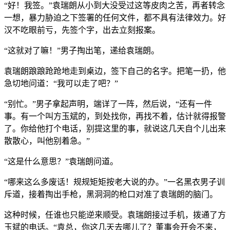
“好！我签。”袁瑞朗从小到大没受过这等皮肉之苦，再者转念
一想，暴力胁迫之下签署的任何文件，都不具有法律效力。好
汉不吃眼前亏，先签个字，出去立刻报案。
“这就对了嘛！”男子掏出笔，递给袁瑞朗。
袁瑞朗踉踉跄跄地走到桌边，签下自己的名字。把笔一扔，他
急切地问道：“我可以走了吧？”
“别忙。”男子拿起声明，端详了一阵，然后说，“还有一件
事。有一个叫方玉斌的，到处找你，再找不着，估计就得报警
了。你给他打个电话，别提这里的事，就说这几天自个儿出来
散散心，叫他别着急。”
“这是什么意思？”袁瑞朗问道。
“哪来这么多废话！规规矩矩按老大说的办。”一名黑衣男子训
斥道，接着掏出手枪，黑洞洞的枪口对准了袁瑞朗的脑门。
这种时候，任谁也只能逆来顺受。袁瑞朗接过手机，拨通了方
玉斌的电话。“袁总，你这几天去哪儿了？董事会开会不来，