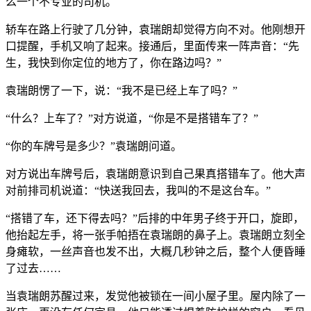
么一个不专业的司机。
轿车在路上行驶了几分钟，袁瑞朗却觉得方向不对。他刚想开
口提醒，手机又响了起来。接通后，里面传来一阵声音：“先
生，我快到你定位的地方了，你在路边吗？”
袁瑞朗愣了一下，说：“我不是已经上车了吗？”
“什么？上车了？”对方说道，“你是不是搭错车了？”
“你的车牌号是多少？”袁瑞朗问道。
对方说出车牌号后，袁瑞朗意识到自己果真搭错车了。他大声
对前排司机说道：“快送我回去，我叫的不是这台车。”
“搭错了车，还下得去吗？”后排的中年男子终于开口，旋即，
他抬起左手，将一张手帕捂在袁瑞朗的鼻子上。袁瑞朗立刻全
身瘫软，一丝声音也发不出，大概几秒钟之后，整个人便昏睡
了过去……
当袁瑞朗苏醒过来，发觉他被锁在一间小屋子里。屋内除了一