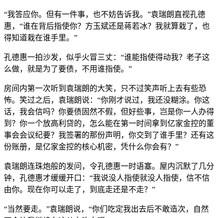
“我答应你。但有一件事，也不妨告诉我。”袁瑞朗直视孔德
惠，“谁在背后指使你？方玉斌还是蒋若冰？我就算栽了，也
得知道栽在谁手里。”
孔德惠一拍沙发，似乎火冒三丈：“谁能指使得动我？老子这
么做，就是为了要债，不用谁指使。”
房间内第一次听到袁瑞朗的大笑，只不过笑声听上去有些恐
怖。笑过之后，袁瑞朗说：“你刚才说过，我还没糊涂。你这
话，我会信吗？你要债固然不假，但好些事，岂是你一人办得
到？你一个放高利贷的，怎么能在第一时间拿到亿家金控的董
事会会议纪要？我签署的那份声明，你交到了谁手里？还有这
份账册，是亿家金控的核心机密，凭什么你会有？”
袁瑞朗连珠炮般的发问，令孔德惠一时语塞。屋内沉默了几分
钟，孔德惠才缓缓开口：“我说没人指使就没人指使，信不信
由你。现在你可以走了，到底走还是不走？”
“当然要走。”袁瑞朗说，“你们吃定我出去后不敢造次，自然