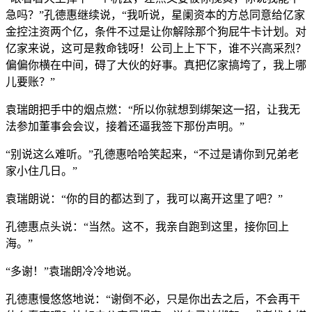
急吗？”孔德惠继续说，“我听说，星阑资本的方总同意给亿家
金控注资两个亿，条件不过是让你解除那个狗屁牛卡计划。对
亿家来说，这可是救命钱呀！公司上上下下，谁不兴高采烈？
偏偏你横在中间，碍了大伙的好事。真把亿家搞垮了，我上哪
儿要账？”
袁瑞朗把手中的烟点燃：“所以你就想到绑架这一招，让我无
法参加董事会会议，接着还逼我签下那份声明。”
“别说这么难听。”孔德惠哈哈笑起来，“不过是请你到兄弟老
家小住几日。”
袁瑞朗说：“你的目的都达到了，我可以离开这里了吧？”
孔德惠点头说：“当然。这不，我亲自跑到这里，接你回上
海。”
“多谢！”袁瑞朗冷冷地说。
孔德惠慢悠悠地说：“谢倒不必，只是你出去之后，不会再干