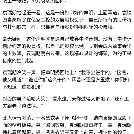
取出一张纸，扔到袁瑞朗面前。
袁瑞朗拾起纸一看，这是一份打印好的声明。上面写道，袁瑞
朗自愿解除在亿家金控的双层股权设计，自己所持有的股份将
与其他股东一样，只拥有与持股份额相匹配的投票权。
毫无疑问，这份声明就是逼自己放弃牛卡计划。没有了牛卡计
划所约定的投票权，以自己的股权比例，立刻会成为董事会里
的少数派。袁瑞朗明白过来，这场精心设计的绑架，为的正是
亿家的控制权。
袁瑞朗冷笑一声，把声明扔回地上：“我不会签字的。”接着，
他又吼道：“谁让你们这么干的？蒋若冰还是方玉斌？你们知
不知道，这是犯法！”
对面的男子哈哈大笑：“看来这几天你过得太舒坦了，还有工
夫跟老子谈法律。”
此人话音刚落，一名黑衣男子便飞起一脚，踹向袁瑞朗屁股下
面的塑料板凳。凳子瞬间散架，袁瑞朗重重摔了一跤。袁瑞朗
挣扎着爬起来，另一名黑衣男子又走上前来，拽住他的领口，