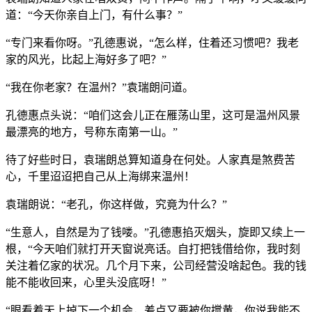
道：“今天你亲自上门，有什么事？”
“专门来看你呀。”孔德惠说，“怎么样，住着还习惯吧？我老
家的风光，比起上海好多了吧？”
“我在你老家？在温州？”袁瑞朗问道。
孔德惠点头说：“咱们这会儿正在雁荡山里，这可是温州风景
最漂亮的地方，号称东南第一山。”
待了好些时日，袁瑞朗总算知道身在何处。人家真是煞费苦
心，千里迢迢把自己从上海绑来温州！
袁瑞朗说：“老孔，你这样做，究竟为什么？”
“生意人，自然是为了钱喽。”孔德惠掐灭烟头，旋即又续上一
根，“今天咱们就打开天窗说亮话。自打把钱借给你，我时刻
关注着亿家的状况。几个月下来，公司经营没啥起色。我的钱
能不能收回来，心里头没底呀！”
“眼看着天上掉下一个机会，差点又要被你搅黄，你说我能不