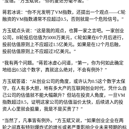
“没错。”方玉斌说，“你的复述分毫不差。”
蒋若冰说：“你不光发明了VM指数，还提出一个观点——C轮
融资的VM指数通常不应超过0.5，否则就是一个危险信号。”
方玉斌点头说：“这是我的观点，也算一家之言吧。一家创业
公司，B轮投后估值为5000万美元，C轮如果在6个月后进行，
投前估值原则上不应超过1.5亿美元。如果是在12个月后融，
投前估值原则上不应超过3亿美元。”
“我有两个问题。”蒋若冰虚心问道，“第一，你为何如此确定
地给出0.5这个数字，真就这么绝对，不会有例外？”
方玉斌答道：“从创业公司的角度，或许认为0.5这个数字太保
守，在人有多大胆，地有多大产的互联网创业时代，凭什么自
己公司的估值就不能大幅飙升？但站在投资人角度，一旦VM
指数超过0.5，证明这家公司的估值溢价太快，后续进入的投
资人心里就会掂量，我是不是买贵了？”
“当然了，凡事皆有例外。”方玉斌又说，“如果创业企业在两
轮之间真有特别爆炸式的增长或者严重影响企业未来预期的标