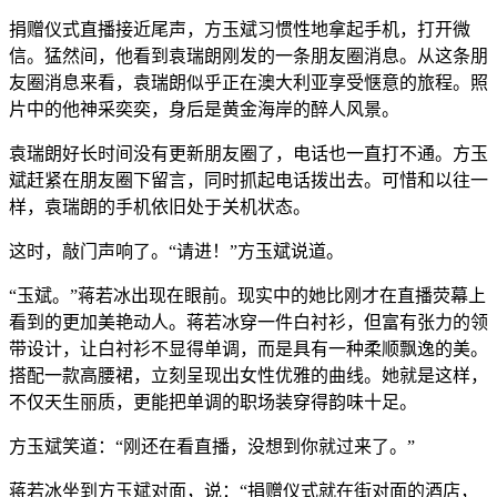
捐赠仪式直播接近尾声，方玉斌习惯性地拿起手机，打开微
信。猛然间，他看到袁瑞朗刚发的一条朋友圈消息。从这条朋
友圈消息来看，袁瑞朗似乎正在澳大利亚享受惬意的旅程。照
片中的他神采奕奕，身后是黄金海岸的醉人风景。
袁瑞朗好长时间没有更新朋友圈了，电话也一直打不通。方玉
斌赶紧在朋友圈下留言，同时抓起电话拨出去。可惜和以往一
样，袁瑞朗的手机依旧处于关机状态。
这时，敲门声响了。“请进！”方玉斌说道。
“玉斌。”蒋若冰出现在眼前。现实中的她比刚才在直播荧幕上
看到的更加美艳动人。蒋若冰穿一件白衬衫，但富有张力的领
带设计，让白衬衫不显得单调，而是具有一种柔顺飘逸的美。
搭配一款高腰裙，立刻呈现出女性优雅的曲线。她就是这样，
不仅天生丽质，更能把单调的职场装穿得韵味十足。
方玉斌笑道：“刚还在看直播，没想到你就过来了。”
蒋若冰坐到方玉斌对面，说：“捐赠仪式就在街对面的酒店，