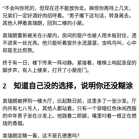
“不会叫你死的，但现在还不能放你走。麻烦你再待上几天，
兄弟们一定好酒好肉招呼着。”男子撂下这句话，转身离去。
其他人押着袁瑞朗，回到二楼的小屋。
袁瑞朗重新被关在小屋内，房间的窗户也被人用木板封住，透
不进来一丝光亮。他只能听着窗外水流潺潺，虫鸣鸟叫，心中
却是无比煎熬。
终于有一日，楼下传来一阵动静。紧接着，楼梯上响起急促的
脚步声，有人上楼来，打开了小屋房门。
2 知道自己没的选择，说明你还没糊涂
袁瑞朗被押到一楼大厅，比起数日前，这里多了一张沙发。厅
内共有七八号人，其他人都站着，只有一个穿暗红色休闲西服
的中年男子坐在沙发上。他跷着二郎腿，嘴里叼着一根正在燃
烧的香烟。
袁瑞朗定睛一看，这不是孔德惠吗？