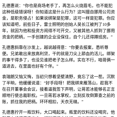
孔德惠说：“你也是商场老手了，再怎么火烧眉毛，也不能犯
这种低级错误呀！你知道这是什么行为？这叫擅自挪用公司资
金，是职务侵占！如果说绑架是犯罪，这可一样是犯罪。你应
该知道吧，前些日子，雷士照明的创始人吴长江被判了10多
年，就因为他和投资方闹得不可开交，又被其他人抓到了挪用
资金的把柄，一手创建的企业没保住，自个儿还得蹲班房。”
孔德惠斜靠在沙发上，越说越得意：“你要去报案，悉听尊
便。兄弟敢出来放高利贷，干的就是刀尖上舔血的活儿。绑架
的事干得多了，也没见谁把老子怎么样。实在不行，咱哥俩一
道进去，在里面也好有个伴。”
袁瑞朗又恼又悔，当初只想着坚壁清野，竟忘了这一茬。沉默
了半晌，他缓缓说道：“好手段呀！把我绑来雁荡山，趁我不
在召开董事会会议，接着逼我签下声明，让蒋若冰能够名正言
顺地行使总裁职权。一旦蒋若冰掌权，立刻反攻倒算查之前的
账，抓住我的把柄。环环相扣，天衣无缝。”
孔德惠拧开一瓶饮料，大口喝起来。瓶里的饮料还没喝完，他