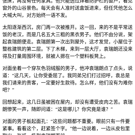
张床，再没有任何家具。他只能透过焊着防护栏的窗户，看见
窗外的山谷景色。每天会有人准时送盒饭进来，但任凭他怎么
大喊大叫，对方始终一语不发。
太阳逐渐西沉，房门再一次被推开。这一回，来的不是平常送
饭的老汉，而是几名五大三粗的黑衣男子。他们不由分说，架
起袁瑞朗便走。袁瑞朗第一次出到屋外，这才发觉，小屋位于
整栋建筑的第二层。下了木梯，来到一层大厅，袁瑞朗还没来
得及打量周围环境，就被人摁在一个塑料板凳上。
对面坐着一个穿灰色羽绒服的男子，他冲袁瑞朗点了点头，说
道：“这几天，让你受委屈了。我同弟兄们打过招呼，袁总是
我们请来的贵客，一定要好生款待。怎么样，他们没有为难你
吧？”
回想起来，这几日虽被困在屋内，却没有遭受皮肉之苦。袁瑞
朗惨笑一声，随即问道：“这是哪儿？你究竟是谁？”
对面的男子板起面孔：“这些问题都不重要。眼前只有一件要
紧事。看看这个，赶紧签个字。”他一边说着，一边从皮包里