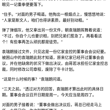
眼见一记重拳便要落下。
“住手。”对面的男子喝道。他掏出一根烟点上，慢悠悠地说：
“人家是斯文人，咱们也得讲素质，最好别动粗。”
弹了弹烟灰，他又拿出另一份文件，朝袁瑞朗挥舞着说道：
“不过，你自个儿也要识相，别把兄弟们惹急了。再看看这
个！有些事再怎么顽抗都是徒劳。”
袁瑞朗接过文件，只见这是一份亿家金控的董事会会议纪要。
被困山中的袁瑞朗此刻才知道，原来亿家已经开过董事会会
议，并在他缺席的状况下做出决议，由蒋若冰担任亿家金控总
裁，同时修改公司章程，废除了牛卡计划。
“这是什么时候的事？”袁瑞朗问道。
“三天之前。”透过对方的回答，袁瑞朗才算出此时的具体日
期。董事会会议召开日期是周一，今天应当是周四了。
对面的男子接着说：“董事会做出决议后，蒋总已经走马上