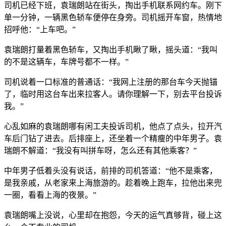
司机已经下班，袁瑞朗站在街头，掏出手机联系网约车。刚下
单一分钟，一辆黑色轿车便停在身旁。司机摇开车窗，热情地
招呼他：“上车吧。”
袁瑞朗打量着黑色轿车，又掏出手机瞅了瞅，摇头道：“我叫
的不是这辆车，车牌号都不一样。”
司机说着一口标准的普通话：“我网上注册的那台车今天抛锚
了，临时用这台车出来拉客人。请你理解一下，别去平台投诉
我。”
心乱如麻的袁瑞朗哪有闲工夫投诉司机，他点了点头，拉开汽
车后门钻了进去。后排座上，还坐着一个精瘦的中年男子。袁
瑞朗不解道：“我没有叫拼车呀，怎么还有其他乘客？”
中年男子低着头没有说话，前排的司机答道：“他不是乘客，
是我亲戚，从老家来上海旅游的。趁着晚上跑车，拉他出来兜
一圈，看看上海的夜景。”
袁瑞朗嘴上没说，心里却在抱怨，今天的运气真够背，碰上这