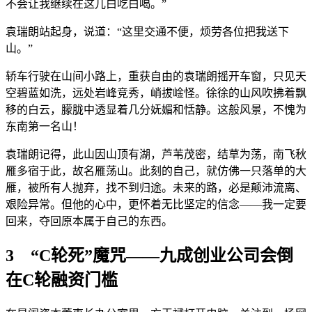
不会让我继续在这儿白吃白喝。”
袁瑞朗站起身，说道：“这里交通不便，烦劳各位把我送下
山。”
轿车行驶在山间小路上，重获自由的袁瑞朗摇开车窗，只见天
空碧蓝如洗，远处岩峰竞秀，峭拔崯怪。徐徐的山风吹拂着飘
移的白云，朦胧中透显着几分妩媚和恬静。这般风景，不愧为
东南第一名山！
袁瑞朗记得，此山因山顶有湖，芦苇茂密，结草为荡，南飞秋
雁多宿于此，故名雁荡山。此刻的自己，就仿佛一只落单的大
雁，被所有人抛弃，找不到归途。未来的路，必是颠沛流离、
艰险异常。但他的心中，更怀着无比坚定的信念——我一定要
回来，夺回原本属于自己的东西。
3 “C轮死”魔咒——九成创业公司会倒
在C轮融资门槛