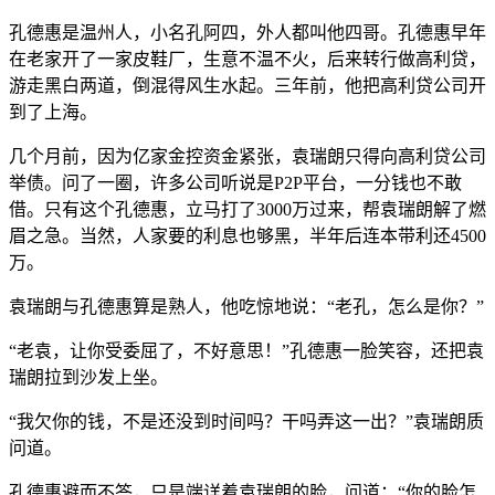
孔德惠是温州人，小名孔阿四，外人都叫他四哥。孔德惠早年
在老家开了一家皮鞋厂，生意不温不火，后来转行做高利贷，
游走黑白两道，倒混得风生水起。三年前，他把高利贷公司开
到了上海。
几个月前，因为亿家金控资金紧张，袁瑞朗只得向高利贷公司
举债。问了一圈，许多公司听说是P2P平台，一分钱也不敢
借。只有这个孔德惠，立马打了3000万过来，帮袁瑞朗解了燃
眉之急。当然，人家要的利息也够黑，半年后连本带利还4500
万。
袁瑞朗与孔德惠算是熟人，他吃惊地说：“老孔，怎么是你？”
“老袁，让你受委屈了，不好意思！”孔德惠一脸笑容，还把袁
瑞朗拉到沙发上坐。
“我欠你的钱，不是还没到时间吗？干吗弄这一出？”袁瑞朗质
问道。
孔德惠避而不答，只是端详着袁瑞朗的脸，问道：“你的脸怎