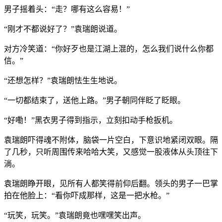
男子摇着头：“走？哪有这么容易！”
“刚才不都说好了？”袁瑞朗说道。
对方冷笑道：“你好歹也是江湖上混的，怎么我们说什么你都
信。”
“还想怎样？”袁瑞朗怯生生地说。
“一切都结束了，送他上路。”男子朝同伴眨了眨眼。
“好嘞！”黑衣男子得到指示，立刻扣动手枪扳机。
袁瑞朗吓得魂不附体，脑袋一片空白，下意识地紧闭双眼。隔
了几秒，只听周围传来哈哈大笑，又感觉一股液体从头顶往下
淌。
袁瑞朗睁开眼，见所有人都笑得前仰后翻。领头的男子一巴掌
拍在他脸上：“看你吓成那样，这是一把水枪。”
“玩笑，玩笑。”袁瑞朗竟也嘿嘿笑出声。