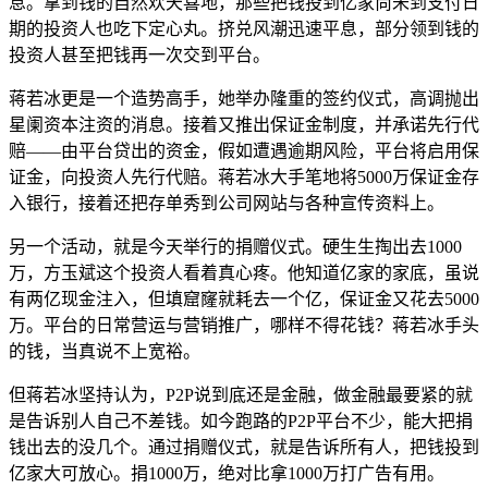
息。拿到钱的自然欢天喜地，那些把钱投到亿家尚未到支付日
期的投资人也吃下定心丸。挤兑风潮迅速平息，部分领到钱的
投资人甚至把钱再一次交到平台。
蒋若冰更是一个造势高手，她举办隆重的签约仪式，高调抛出
星阑资本注资的消息。接着又推出保证金制度，并承诺先行代
赔——由平台贷出的资金，假如遭遇逾期风险，平台将启用保
证金，向投资人先行代赔。蒋若冰大手笔地将5000万保证金存
入银行，接着还把存单秀到公司网站与各种宣传资料上。
另一个活动，就是今天举行的捐赠仪式。硬生生掏出去1000
万，方玉斌这个投资人看着真心疼。他知道亿家的家底，虽说
有两亿现金注入，但填窟窿就耗去一个亿，保证金又花去5000
万。平台的日常营运与营销推广，哪样不得花钱？蒋若冰手头
的钱，当真说不上宽裕。
但蒋若冰坚持认为，P2P说到底还是金融，做金融最要紧的就
是告诉别人自己不差钱。如今跑路的P2P平台不少，能大把捐
钱出去的没几个。通过捐赠仪式，就是告诉所有人，把钱投到
亿家大可放心。捐1000万，绝对比拿1000万打广告有用。