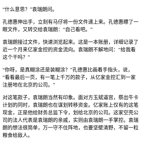
“什么意思？”袁瑞朗问。
孔德惠伸出手，立刻有马仔将一份文件递上来。孔德惠瞟了一
眼文件，又转交给袁瑞朗：“自己看吧。”
袁瑞朗接过文件，快速浏览起来。这是一本账册，详细记录了
近一个月来亿家金控的资金流向。袁瑞朗不解地问：“给我看
这个干吗？”
“你呀，是真糊涂还是装糊涂？”孔德惠比画着手指头，说，
“看看最后一页，有一笔上千万的款子，从亿家金控汇到一家
注册地在北京的公司。”
对这笔款子，袁瑞朗当然有印象。面对方玉斌逼宫，祭出牛卡
计划的同时，袁瑞朗也在谋划转移资金。亿家账上仅有的这笔
现金，正是他给财务总监下令，划给北京的公司。这家空壳公
司的法人代表是袁瑞朗的亲戚，实则由袁瑞朗一手掌控。袁瑞
朗的想法很简单，万一守不住阵地，也要坚壁清野，不留一粒
粮食给敌人。