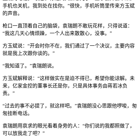
手机也关机，我到处在找你。”很快，手机听筒里传来方玉斌
的声音。
枪口一直顶着自己的脑袋，袁瑞朗不敢玩花样，只得说道：
“我这几天心情烦躁，一个人出来散散心，没事。”
方玉斌说：“开会时你不在，我们通过了一个决议，主要内容
就是我上次跟你谈的。”
“我知道了。”袁瑞朗说。
方玉斌解释说：“这样做实在是迫不得已，希望你能谅解。未
来，亿家金控的董事长还是你，只是具体事务由蒋若冰负
责。”
“过去的事不必提了，就这样吧。”袁瑞朗没心思跟他啰唆，匆
匆挂断电话。
袁瑞朗用哀求的眼光看着身旁的人：“你们说的我都照做了，
可以放我走了吧？”