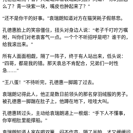
么了？青一块紫一块，嘴皮也肿起来了？”
“还不是你干的好事。”袁瑞朗知道对方在猫哭耗子假慈悲。
孔德惠脸上的笑容僵住，扭头对身边人说：“老子千叮咛万嘱
咐，叫你们对老袁客气一点。一个个不听招呼是吧？谁干的，
给我滚出来。”
所有人面面相觑，隔了一阵子，终于有人站出来，低头说：
“四哥，都是我的错。那天袁总不肯配合，兄弟们一时性
急……”
“王八蛋！”不待听完，孔德惠一脚踢了过去。
袁瑞朗记得此人，他正是数日前领头的那名穿羽绒服的男子。
被孔德惠一脚踹在肚子上，他蹲在地下，哇哇大叫。
孔德惠转过头，主动给袁瑞朗递上一根烟：“手下人不懂事，
你宰相肚里能撑船。”
袁瑞朗知道人家在唱双簧，闷不作声。隔了半晌，才又缓缓问