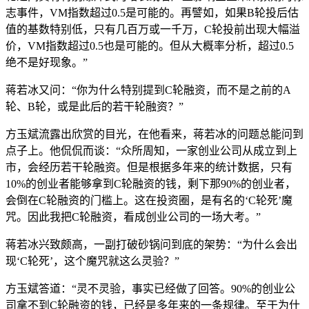
志事件，VM指数超过0.5是可能的。再譬如，如果B轮投后估
值的基数特别低，只有几百万或一千万，C轮投前出现大幅溢
价，VM指数超过0.5也是可能的。但从大概率分析，超过0.5
绝不是好现象。”
蒋若冰又问：“你为什么特别提到C轮融资，而不是之前的A
轮、B轮，或是此后的若干轮融资？”
方玉斌流露出欣赏的目光，在他看来，蒋若冰的问题总能问到
点子上。他侃侃而谈：“众所周知，一家创业公司从成立到上
市，会经历若干轮融资。但是根据多年来的统计数据，只有
10%的创业者能够拿到C轮融资的钱，剩下那90%的创业者，
会倒在C轮融资的门槛上。这在投资圈，是有名的‘C轮死’魔
咒。因此我把C轮融资，看成创业公司的一场大考。”
蒋若冰兴致颇高，一副打破砂锅问到底的架势：“为什么会出
现‘C轮死’，这个魔咒就这么灵验？”
方玉斌答道：“灵不灵验，事实已经做了回答。90%的创业公
司拿不到C轮融资的钱，已经是多年来的一条规律。至于为什