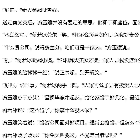
“好的。”秦太英起身告辞。
送走秦太英后，方玉斌并没有要走的意思。他挪了挪座位，面朝
“不怎么样。”蒋若冰莞尔一笑，“且不说项目如何，以我对贵
“什么贵公司，说得多生分，咱们可是一家人。”方玉斌说。
“别！”蒋若冰噘起小嘴，“你和苏大美女才是一家人，我没这个
方玉斌的脸微微一红：“说正事呢，别开玩笑。”
“好吧，说正事。”蒋若冰两手一摊，“人家可说了，有投资人已
方玉斌点了点头：“星阑毕竟才起步，给亿家投了好几亿，最
蒋若冰说：“这不得了，你拿什么投人家？”
方玉斌笑着说：“投资公司面对好项目，通常会抢投。但怎么个
蒋若冰眨了眨眼：“你今天叫我来，不光是当参谋吧？”