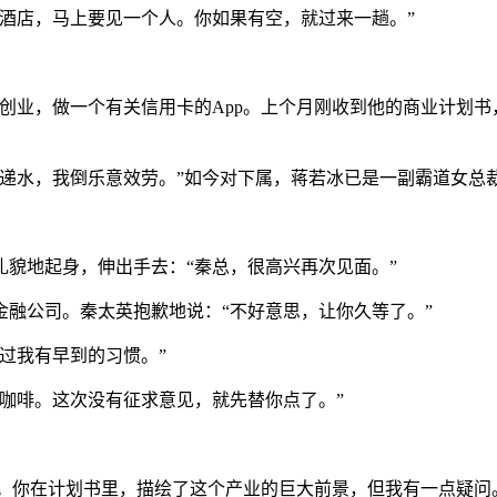
酒店，马上要见一个人。你如果有空，就过来一趟。”
创业，做一个有关信用卡的App。上个月刚收到他的商业计划
茶递水，我倒乐意效劳。”如今对下属，蒋若冰已是一副霸道女总
貌地起身，伸出手去：“秦总，很高兴再次见面。”
融公司。秦太英抱歉地说：“不好意思，让你久等了。”
过我有早到的习惯。”
咖啡。这次没有征求意见，就先替你点了。”
吧。你在计划书里，描绘了这个产业的巨大前景，但我有一点疑问