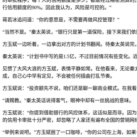
的审批程序，每个人的信用额度是多少，都是经过精密测算的。比
行信用额度的90%。因此我认为，风险是可控的。”
蒋若冰追问道：“你的意思是，不需要再做风控管理？”
“当然不是。”秦太英说，“银行只是第一道保险，接下来我们
方玉斌一边听着，一边拿出对方的计划书翻阅。待秦太英说完，他
秦太英说：“计划书中写的是1.5亿，不过目前情况有些变化
见惯了大风大浪的方玉斌，表情平静如常。在他看来，无论秦
成，自己心中早有定见，不会被任何插曲打乱节奏。
方玉斌说：“投资额先不说，咱们还是聊一聊商业模式。在我看
“请赐教。”秦太英话说得客气，眼神中却有一丝挑战的意味。
方玉斌说：“你提到借助银行的风控体系，这话似是而非。因为
的信用卡审批十分严密，却忽略了人家还有遍布全国的营销网
“举例来说吧。”方玉斌抿了一口咖啡，“你的公司在上海，如