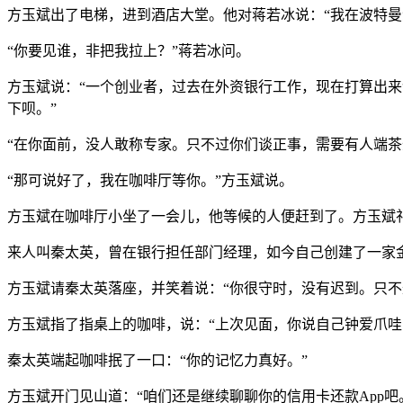
方玉斌出了电梯，进到酒店大堂。他对蒋若冰说：“我在波特曼
“你要见谁，非把我拉上？”蒋若冰问。
方玉斌说：“一个创业者，过去在外资银行工作，现在打算出来
下呗。”
“在你面前，没人敢称专家。只不过你们谈正事，需要有人端
“那可说好了，我在咖啡厅等你。”方玉斌说。
方玉斌在咖啡厅小坐了一会儿，他等候的人便赶到了。方玉斌礼
来人叫秦太英，曾在银行担任部门经理，如今自己创建了一家金
方玉斌请秦太英落座，并笑着说：“你很守时，没有迟到。只不
方玉斌指了指桌上的咖啡，说：“上次见面，你说自己钟爱爪哇
秦太英端起咖啡抿了一口：“你的记忆力真好。”
方玉斌开门见山道：“咱们还是继续聊聊你的信用卡还款App