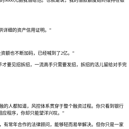
的9000元由我借给他。也就是说，我的借款额度始终维持在银
供详细的资产信用证明。”
资额也不断加码，已经喊到了2亿。”
手才要见招拆招，一流高手只需要发招，拆招的活儿留给对手完
金融的人都知道，风控体系贯穿于整个融资过程。你只看到银行
相应程序，你却只能望洋兴叹。”
点，有常年合作的法律顾问，能够轻而易举解决。但你只是一家