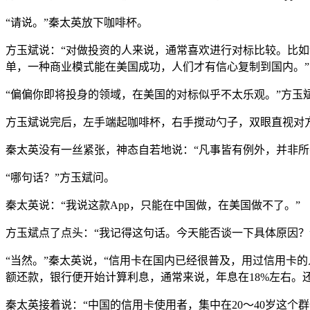
“请说。”秦太英放下咖啡杯。
方玉斌说：“对做投资的人来说，通常喜欢进行对标比较。比如
单，一种商业模式能在美国成功，人们才有信心复制到国内。”
“偏偏你即将投身的领域，在美国的对标似乎不太乐观。”方玉
方玉斌说完后，左手端起咖啡杯，右手搅动勺子，双眼直视对
秦太英没有一丝紧张，神态自若地说：“凡事皆有例外，并非
“哪句话？”方玉斌问。
秦太英说：“我说这款App，只能在中国做，在美国做不了。”
方玉斌点了点头：“我记得这句话。今天能否谈一下具体原因？
“当然。”秦太英说，“信用卡在国内已经很普及，用过信用卡
额还款，银行便开始计算利息，通常来说，年息在18%左右。
秦太英接着说：“中国的信用卡使用者，集中在20～40岁这