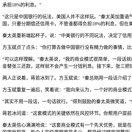
承担18%的利息。”
“这只是中国银行的玩法，美国人并不这样玩。”秦太英加重语
国，只要分期偿还信用卡，不管谁都得负担18%的利息，但在
秦太英重新端起杯子，说：“中美银行的不同玩法，决定了信
方玉斌点了点头：“你打算去做中国银行没有精力做的事情，比
“可以这样理解。”秦太英说，“我的商业模式很简单，一段话
金替张三还款，这样就不会产生一分钱利息。接下来，张三把钱
两人正说着，蒋若冰到了。方玉斌说：“秦总刚用一段话介绍了
方玉斌重复一遍后，笑着说：“我向来认为，一个好的商业模
“其实不用一段话，一句话就行。”得到鼓励的秦太英微笑道，
蒋若冰问道：“这套模式的关键依然在风控环节。你帮用户提前
秦太英信心满满地说：“这套商业模式有一个先天优势，就是