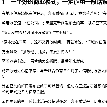
1 一个好的商业模式，一定能用一段话
在地下停车场把车停好后，方玉斌掏出电话，拨给蒋若冰：“在
蒋若冰答道：“在公司。才商量完新闻发布会的事，刚好空下来
“新闻发布会的时间还没敲定？”方玉斌问。
“原本定在下周一，这不又得改时间。”蒋若冰说，“千城的伍
方玉斌说：“就数他事儿多，老爱折腾人！”
蒋若冰笑着说：“甭管他怎么折腾，最后能来就成。”
蒋若冰最近心情不错，与千城合作有三个月了，借助对方强大的
亿。
筹备已久的新闻发布会终于可以登场，但与方玉斌当初设想的
公司正式更名为亿家金服。
公司更名的事，蒋若冰近来又提过多次，方玉斌觉得，此事就