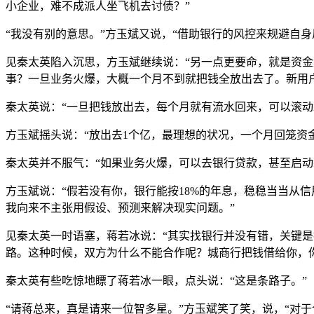
小企业，难不成派人坐飞机去讨债？”
“我没有别的意思。”方玉斌又说，“借助银行的风控来规避自
见秦太英陷入沉思，方玉斌继续说：“另一点更要命，就是资金
事？一旦业务火爆，大概一个月不到就把钱全放出去了。新用
秦太英说：“一旦把钱放出去，每个月就有流水回来，可以滚动
方玉斌摇头说：“放出去1个亿，最理想的状况，一个月回笼资金
秦太英并不服气：“如果业务火爆，可以去银行贷款，甚至启动
方玉斌说：“假若没有你，银行能按18%的年息，稳稳当当从
我向来不主张用假设、预测来解决现实问题。”
见秦太英一时语塞，蒋若冰说：“其实找银行并没有错，关键
路。这种时候，双方为什么不能合作呢？城商行把钱借给你，
秦太英有些吃惊地瞟了蒋若冰一眼，点头说：“这是条路子。”
“请蒋总来，真是请来一位智多星。”方玉斌笑了笑，说，“对