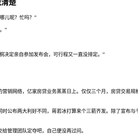
说清楚
哪儿呢？忙吗？”
。”
俊桐决定亲自参加发布会，可行程又一直没排定。”
营销网络，亿家房贷业务蒸蒸日上。仅仅三个月，房贷交易规模达
同时公布两大利好不同，蒋若冰打算来个三箭齐发。除了宣布与
交给管理团队定夺吧，自己便没再过问。