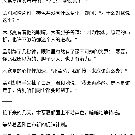
木寒夏抬头看着他：“孟总，我说完了。”
孟刚沉吟片刻，神色并没有什么变化，却问：“为什么对我说
这个？”
木寒夏看着他的眼睛，大着胆子答道：“因为我想，原定的95
折，也许不够防御这个人的进攻。”
孟刚静了几秒钟，眼睛里忽然有了深不可辨的笑意：“寒夏，
你比我原以为的，胆子更大，也更有潜力。”
木寒夏的心怦怦加速：“那孟总，我们接下来应该怎么办？”
孟刚却抬手又抽了口烟，温和地说：“我会再斟酌。是不是该
走了，否则咱们两个都要迟到了。”
——
接下来的几天，木寒夏都面上不动声色，暗暗地等待着。
等待着孟刚宣布新的促销计划。