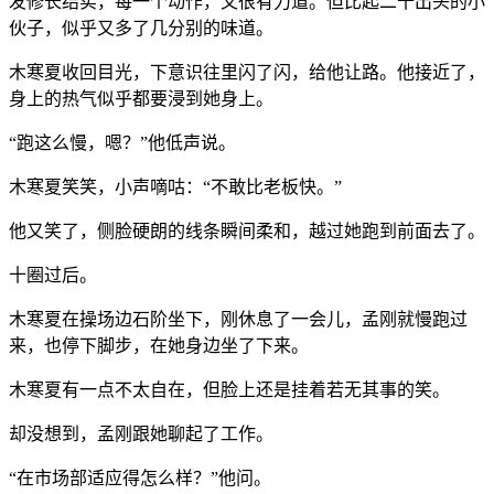
发修长结实，每一个动作，又很有力道。但比起二十出头的小
伙子，似乎又多了几分别的味道。
木寒夏收回目光，下意识往里闪了闪，给他让路。他接近了，
身上的热气似乎都要浸到她身上。
“跑这么慢，嗯？”他低声说。
木寒夏笑笑，小声嘀咕：“不敢比老板快。”
他又笑了，侧脸硬朗的线条瞬间柔和，越过她跑到前面去了。
十圈过后。
木寒夏在操场边石阶坐下，刚休息了一会儿，孟刚就慢跑过
来，也停下脚步，在她身边坐了下来。
木寒夏有一点不太自在，但脸上还是挂着若无其事的笑。
却没想到，孟刚跟她聊起了工作。
“在市场部适应得怎么样？”他问。