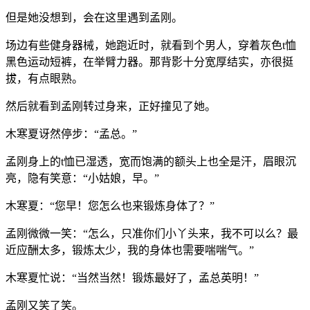
但是她没想到，会在这里遇到孟刚。
场边有些健身器械，她跑近时，就看到个男人，穿着灰色t恤
黑色运动短裤，在举臂力器。那背影十分宽厚结实，亦很挺
拔，有点眼熟。
然后就看到孟刚转过身来，正好撞见了她。
木寒夏讶然停步：“孟总。”
孟刚身上的t恤已湿透，宽而饱满的额头上也全是汗，眉眼沉
亮，隐有笑意：“小姑娘，早。”
木寒夏：“您早！您怎么也来锻炼身体了？”
孟刚微微一笑：“怎么，只准你们小丫头来，我不可以么？最
近应酬太多，锻炼太少，我的身体也需要喘喘气。”
木寒夏忙说：“当然当然！锻炼最好了，孟总英明！”
孟刚又笑了笑。