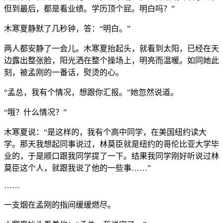
但到最后，都是看业绩。学历顶个屁。明白吗？”
木寒夏静默了几秒钟，答：“明白。”
两人都安静了一会儿。木寒夏抬起头，就看到太阳，已经在天
边露出整张脸，阳光洒在整个操场上，明亮而温暖。如同她此
刻，被孟刚的一番话，熨烫的心。
“孟总，我有个情况，想跟你汇报。”她忽然说道。
“哦？什么情况？”
木寒夏说：“是这样的，我有个高中同学，在美国纽约读大
学。那天我想起同事说过，林莫臣就是纽约的哥伦比亚大学毕
业的，于是顺口跟我同学提了一下。结果我同学刚好听说过林
莫臣这个人，就跟我说了他的一些事……”
……
一支烟在孟刚的指间缓缓燃尽。