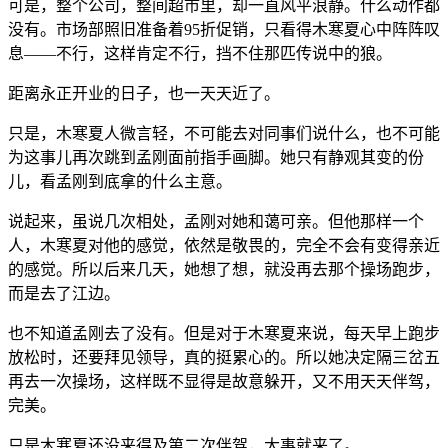
可是，整个公司，整间超市里，却一直风平浪静。什么动作都
没有。市场部照旧准备着95折促销，只看得木寒夏心中阵阵叹
息——不行，这样肯定不行，挡不住那匹传说中的狼。
距离永正开业的日子，也一天天近了。
只是，木寒夏人微言轻，不可能去对同事们说什么，也不可能
为这事儿再次跳到孟刚面前指手画脚。她只有静观其变的份
儿，看孟刚到底拿的什么主意。
说起来，虽说几次相处，孟刚对她和蔼可亲。但他那样一个
人，木寒夏对他的感觉，依然是敬畏的，完全不会有变得亲近
的感觉。所以后来几天，她想了想，就没再去那个操场跑步，
而是去了江边。
也不知道孟刚去了没有。但是对于木寒夏来说，每天早上跑步
放松时，还要拜见领导，真的挺累心的。所以她决定隔三岔五
再去一次操场，这样既不显得是故意躲开，又不用天天伴驾，
完美。
只是木寒夏还没来得及第二次伴驾，大事就来了。