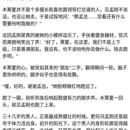
木寒夏并不是个多擅长和喜欢跟领导打交道的人，见孟刚不说
话，也没让她走，于是试探地问：“那孟总……您看还有什么
需要吩咐我做的？”
这回孟刚是真的被她的小模样逗乐了，手扶着健身器材，低沉
而爽朗地笑出了声：“好了，寒夏，在这里，我们不是上下
级，只是普通朋友。我没有、也不该吩咐你去做什么。快去跑
步吧。”
木寒夏的心，被突如其来的“朋友”二字，戳得瞬间一软。脑子
里热哄哄的，脚步似乎也变得有些飘。
“嗳，好的，谢谢孟总。”她脸颊微红地跑远了。
跑了一圈，就听到身后响起稳健有力的脚步声。木寒夏一回
头，就见孟刚也跑了上来。
三十几岁的男人，正是最成熟健壮的时候。更何况孟刚还是超
市干体力活出身。初升的阳光下，这个男人的身形轮廓显得越