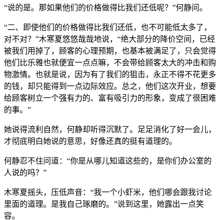
“说的是。那如果他们的价格做得比我们还低呢？”何静问。
“二、即使他们的价格做得比我们还低，也不可能低太多了，
对不对？”木寒夏悠悠哉哉地说，“绝大部分的降价空间，已经
被我们用掉了，顾客的心理预期，也基本被满足了，只会觉得
他们比乐雅也就便宜一点点嘛，不会带给顾客太大的冲击和购
物激情。也就是说，因为有了我们的狙击，永正不得不花更多
的钱，却只能得到一点边际效应。总之，他们这次开业，想要
给顾客树立一个强有力的、富有吸引力的形象，变成了很困难
的事。”
她说得流利自然，何静却听得沉默了。足足消化了好一会儿，
才彻底明白她说的意思，好像还真的挺有道理的。
何静忍不住问道：“你是从哪儿知道这些的，是你们办公室的
人说的吗？”
木寒夏摇头，压低声音：“我一个小虾米，他们哪会跟我讨论
里面的道理。是我自己琢磨的。”说到这里，她露出一点笑
容。