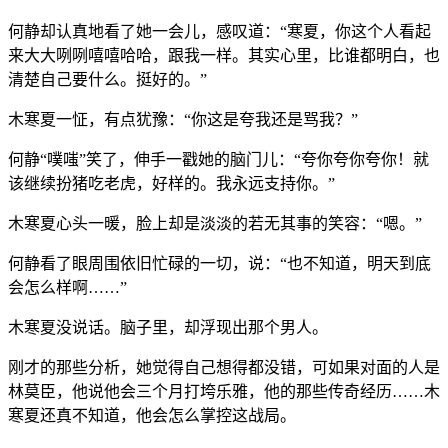
何静却认真地看了她一会儿，感叹道：“寒夏，你这个人看起
来大大咧咧嘻嘻哈哈，跟我一样。其实心里，比谁都明白，也
清楚自己要什么。挺好的。”
木寒夏一怔，有点犹豫：“你这是夸我还是骂我？”
何静“噗嗤”笑了，伸手一戳她的脑门儿：“夸你夸你夸你！就
该继续扮猪吃老虎，好样的。我永远支持你。”
木寒夏心头一暖，脸上却是淡淡的若无其事的笑容：“嗯。”
何静看了眼周围依旧忙碌的一切，说：“也不知道，明天到底
会怎么样啊……”
木寒夏没说话。脑子里，却浮现出那个男人。
刚才的那些分析，她觉得自己想得都没错，可如果对面的人是
林莫臣，他说他会三个月打垮乐雅，他的那些传奇经历……木
寒夏还真不知道，他会怎么掌控这战局。