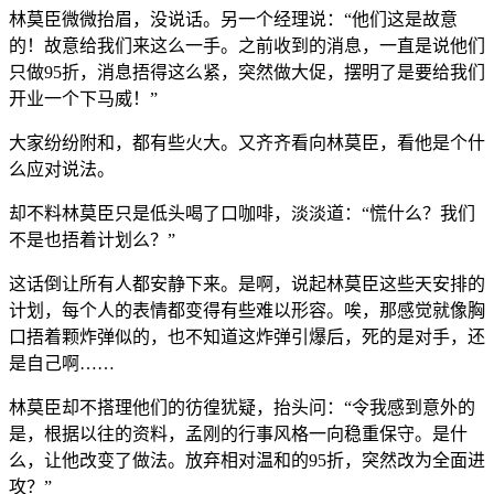
林莫臣微微抬眉，没说话。另一个经理说：“他们这是故意
的！故意给我们来这么一手。之前收到的消息，一直是说他们
只做95折，消息捂得这么紧，突然做大促，摆明了是要给我们
开业一个下马威！”
大家纷纷附和，都有些火大。又齐齐看向林莫臣，看他是个什
么应对说法。
却不料林莫臣只是低头喝了口咖啡，淡淡道：“慌什么？我们
不是也捂着计划么？”
这话倒让所有人都安静下来。是啊，说起林莫臣这些天安排的
计划，每个人的表情都变得有些难以形容。唉，那感觉就像胸
口捂着颗炸弹似的，也不知道这炸弹引爆后，死的是对手，还
是自己啊……
林莫臣却不搭理他们的彷徨犹疑，抬头问：“令我感到意外的
是，根据以往的资料，孟刚的行事风格一向稳重保守。是什
么，让他改变了做法。放弃相对温和的95折，突然改为全面进
攻？”