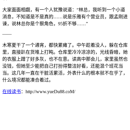
大家面面相觑，有一个人犹豫说道：“林总，我听到一个小道
消息，不知道是不是真的……说是乐雅有个营业员，跟孟刚进
谏，说林总你是个狠角色，95折不够……”
——
木寒夏干了一个通宵，都快累瘫了。中午趁着没人，躲在仓库
里，直接趴在货堆上打盹。仓库里冷冷凉凉的，光线昏暗，她
的衣服上蹭了好多灰，也不在意。读高中那会儿，家里虽然也
没钱，但她至少能把自己打扮得整洁好看，还能混个班花当
当。这几年一直在干脏活累活，外表什么的根本就不在乎了，
什么境况都能凑合着过。
在线读书
：http://www.yueDu88.coM/