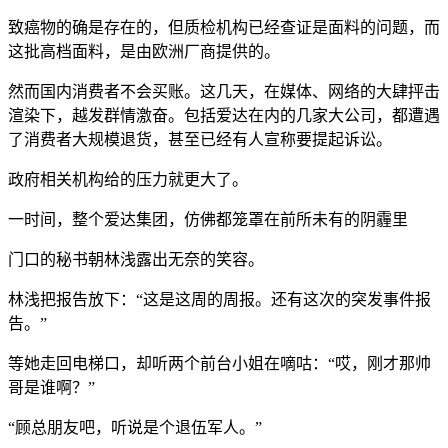
致癌物的确是存在的，但质检机构已经查证是面料的问题，而
这批高档面料，是由欧洲厂商提供的。
然而国内消费者不会买账。这几天，在媒体、网络的大肆抨击
渲染下，越发群情激奋。包括爱达在内的几家大公司，都遭遇
了消费者大规模退货，甚至已经有人宣称要提起诉讼。
政府相关机构给的压力就更大了。
一时间，整个爱达集团，仿佛都笼罩在前所未有的阴霾里
门口的秘书朝林浅露出无奈的笑容。
林浅把报告放下：“这是这周的周报。还有这次的突发事件报
告。”
等她走回电梯口，却听两个前台小姐在嘀咕：“哎，刚才那帅
哥是谁啊？”
“顾总朋友吧，听说是个退伍军人。”