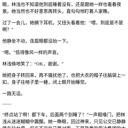
眼，林浅也不知道他到底睡着没有，还是跟她一样也看着夜
景。她当然也不好意思再转头，直勾勾地盯着人家瞧。
过了一会儿，她摘下耳机，又扭头看着他：“喂，到底是不是
啊？”
他静坐不动，连眉眼都没抬一下。
“嗯。”低得像风一样的声音。
林浅倏地笑了：“OK，谢谢。”
她把身子转回来，再不骚扰他了，也把大衣的帽子往脑袋上一
扣，身子往椅子里一蜷，闭上眼开始睡觉。
一路无话。
——
“终点站了啊！都下车，后面两个别睡了！”一声粗嗓门，把林
浅从迷迷糊糊中震醒。她一睁眼，回过神来，只见公交已静静