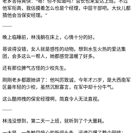
老乡答得爽快：“嗯！你不知道吗？营长也来爱达上班。不过
他军衔高，我估摸着怎么也是个经理，中层干部吧。大伙儿都
猜他会当保安经理。”
——
晚上临睡前，林浅躺在床上，心情十分的好。
哥说得没错，女人就是感性的动物。想到水生火热的爱达集
团，会多这么一帮人，她都感觉温暖了好多。
还有那位脾气古怪的少校先生。
刚刚老乡都跟她讲了：他叫厉致诚，今年才25岁，是大西南军
区最年轻的少校，虽然沉默寡言，在军中却十分牛气。
这么酷帅拽的保安经理啊，简直令人无法直视。
——
林浅没想到，第二天一上班，就听到了个大噩耗。
一大早，一条触目惊心的新闻头条，迅速引爆了整个网络：