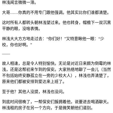
林浅闻言微微一滞。
大哥……你真的不用专门跟他强调。他其实比你们谁都清楚。
这时所有人都转头朝林浅望过来。他也转身，帽檐下一双沉黑
平静的眼，没啥表情。
林浅大大方方地走过去：“你们好！”又特意瞅他一眼：“少
校，你也好啊。”
——
故人相逢，总是令人特别愉快。无论是对近日来颇为倒霉的林
浅，还是这帮初来乍到的保安。大家热络地聊了一会儿（当然
不包括始终安静孤立在一旁的少校大人），林浅也弄清楚了，
原来他们都被安排到爱达来上班了。
至于他？其他人没提，林浅也没问。
到底时间很晚了，一帮保安们簇拥着他，说要进去喝酒聊天。
林浅租的房子在另一个方向，于是微笑朝他们道别。