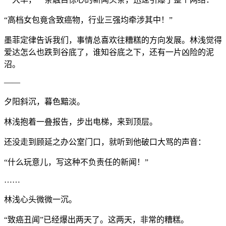
“高档女包竟含致癌物，行业三强均牵涉其中！”
墨菲定律告诉我们，事情总喜欢往糟糕的方向发展。林浅觉得
爱达怎么也跌到谷底了，谁知谷底之下，还有一片凶险的泥
沼。
——
夕阳斜沉，暮色黯淡。
林浅抱着一叠报告，步出电梯，来到顶层。
还没走到顾延之办公室门口，就听到他破口大骂的声音：
“什么玩意儿，写这种不负责任的新闻！”
……
林浅心头微微一沉。
“致癌丑闻”已经爆出两天了。这两天，非常的糟糕。