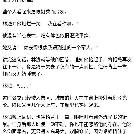
整个人看起来眉眼挺秀而冷冽。
林浅冲他灿烂一笑：“我在看你啊。”
他没有半点表情，唯有眸色依旧澄澈平静。
她又说：“你长得很像我遇到过的一个军人。”
讲完这句话，林浅就等他的回答。谁知他抬起手，将帽檐再次
往下一扣，像是终于失去了仅有的一点耐性，往椅背上一靠，
仰面又开始睡觉了。
林浅：“……”
这时公交已经驶入市区，城市的灯火在车窗上投射着斑驳光
影。陆续又有几个人上车，车厢里也热闹起来。
林浅戴上耳机，也往椅背里一靠，眼睛盯着窗外流光般的街
景。但身后那人即使一动不动，你也不能忽略他的存在。他这
么仰面靠着，更显得人高马大，双腿修长。因为帽檐挡住了