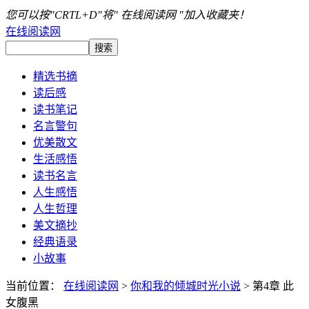
您可以按"CRTL+D"将" 在线阅读网 "加入收藏夹！
在线阅读网
精选书摘
读后感
读书笔记
名言警句
优美散文
生活感悟
读书名言
人生感悟
人生哲理
美文摘抄
经典语录
小故事
当前位置：
在线阅读网
>
你和我的倾城时光小说
> 第4章 此
女腹黑