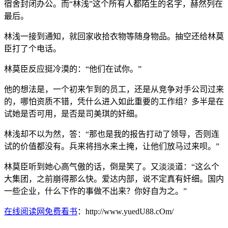
宿舍封闭办公。而“林浅”这个所有人都陌生的名字，赫然列在
最后。
林浅一接到通知，就回家收拾衣物等随身物品。抽空还给林莫
臣打了个电话。
林莫臣反应挺冷漠的：“他们在试你。”
他的想法是，一个初来乍到的员工，还是从竞争对手公司过来
的，哪怕资质不错，凭什么进入如此重要的工作组？多半是在
试她是否可用，是否是司美琪的奸细。
林浅却不以为然，答：“那也是我的报告打动了领导，否则连
试的价值都没有。兵来将挡水来土掩，让他们放马过来呗。”
林莫臣听到她心高气傲的话，倒是笑了。又淡淡道：“这么个
大集团，之前崩得那么快。爱达内部，说不定真有奸细。国内
一些企业，什么下作的事做不出来？你好自为之。”
在线阅读网免费看书
：http://www.yuedU88.cOm/