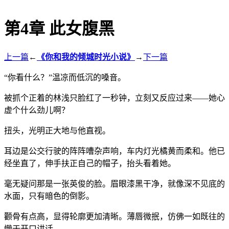
第4章 此女腹黑
上一篇
←
《你和我的倾城时光小说》
→
下一篇
“你看什么？”温凉而低沉的嗓音。
被抓个正着的林浅只脸红了一秒钟，立刻又反应过来——她心
虚个什么劲儿啊？
扭头，光明正大地与他直视。
耳边是公交行驶的阵阵嘈杂声响，车内灯光橘黄而柔和。他已
经坐直了，伸手扶正自己的帽子，抬头看着她。
毫无疑问那是一张英俊的脸。眉眼漆黑干净，就像深不见底的
水面，只有暗色的倒影。
颧骨有点高，显得轮廓更加清晰。薄唇微抿，仿佛一如既往的
懒于开口讲话。