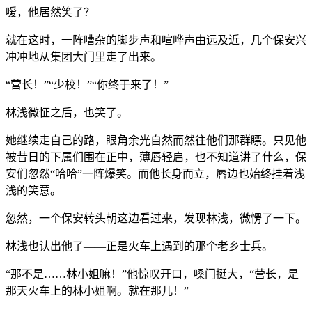
嗳，他居然笑了？
就在这时，一阵嘈杂的脚步声和喧哗声由远及近，几个保安兴
冲冲地从集团大门里走了出来。
“营长！”“少校！”“你终于来了！”
林浅微怔之后，也笑了。
她继续走自己的路，眼角余光自然而然往他们那群瞟。只见他
被昔日的下属们围在正中，薄唇轻启，也不知道讲了什么，保
安们忽然“哈哈”一阵爆笑。而他长身而立，唇边也始终挂着浅
浅的笑意。
忽然，一个保安转头朝这边看过来，发现林浅，微愣了一下。
林浅也认出他了——正是火车上遇到的那个老乡士兵。
“那不是……林小姐嘛！”他惊叹开口，嗓门挺大，“营长，是
那天火车上的林小姐啊。就在那儿！”