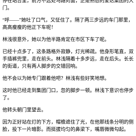
停在站台里，前方不远处马路对面，正是熟悉的爱达集团的大
门。
“呼——”她吐了口气，又怔住了。隔了两三步远的车门那里，
高高瘦瘦的他正下车呢！
林浅很意外，她以为他半路肯定在市区下车了呢。
已经十点多了，这条路格外寂静，灯光稀疏。他身形笔直，双
手插裤兜里，走在前头。林浅隔着十多步远，走在后头。长长
的街道，只有两人脚步的交错回响。
他不会以为她专门跟着他吧？林浅有些好笑地想。
这时他已经走到集团门口，忽的脚步一顿。林浅下意识也停步
了。
他转头朝门里望去。
因为正好站在灯的下方，帽檐遮住了光，在他那线条分明的侧
脸，投下一片暗影。而挺拔均匀的鼻梁下，嘴唇微微勾起。