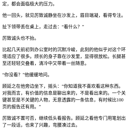
定，都会面临极大的压力。
他一回头，就见厉致诚静坐在沙发上，眉目端凝，看得专注。
扯下领带丢在桌上，走过去：“看什么？”
厉致诚头也不抬。
比起几天前初到办公室时的沉默冷峻，此刻的他似乎对这个环
境适应了很多。颀长的身子靠在沙发里，显得很放松。长腿甚
至还轻轻交叠着，清冷中又带着一丝随意。
“你没看？”他缓缓地问。
顾延之在他旁边坐下，摇头：“你知道我不喜欢看这种东西。
对我而言，有价值的信息是聊出来的，不是看出来的。一个关
键甚至是不关键的人物，无意透露的一条信息，有时候比100
页的报告还有用。”
厉致诚不置可否，继续低头看报告。顾延之看他专门用笔划出
了一段话，也来了兴趣，弯腰凑过去。