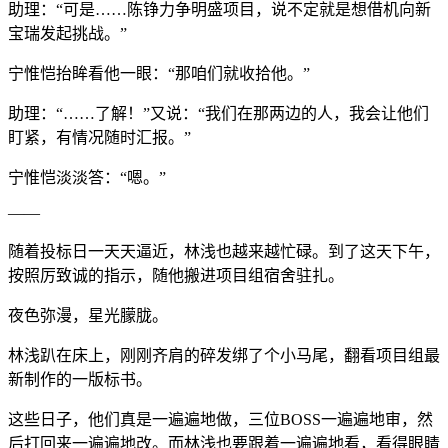
助理：“可是……陈铮力争明盛项目，说不定就是想借机向新
宝瑞发起挑战。”
宁惟恺抬眸看他一眼：“那咱们就收拾他。”
助理：“……了解！”又说：“我们在那两边的人，我会让他们
盯紧，有情况随时汇报。”
宁惟恺淡淡答：“嗯。”
——
随着投标日一天天逼近，林浅也越来越忙碌。到了这天下午，
按照厉致诚的指示，随他搬进项目组宿舍驻扎。
夜色弥漫，星光朦胧。
林浅趴在床上，刚刚齐肩的碎发绑了个小马尾，翻看项目组最
新制作的一版标书。
这些日子，他们真是一遍遍地做，三位BOSS一遍遍地审，然
后打回来一遍遍地改。而林浅也要跟着一遍遍地看，看得眼睛