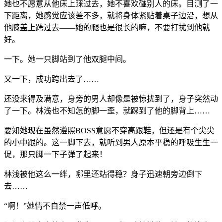
她也不愿意从他床上踩过去，她不喜欢碰别人的床。目测了一
下距离，她感觉应该差不多，就将身体紧贴着桌子边沿，想从
他膝盖上跨过去——她的腿也是很长的嘛，不要打扰到他就
好。
一下。她一只脚站到了他双腿中间。
又一下，成功跨出去了……
还没来得及满意，身旁的男人却像是被惊扰到了，身子突然动
了一下。林浅也不知怎的脚一歪，就踩到了他的脚背上……
要知她现在虽然遵照BOSS意愿不穿高跟鞋，但还是有个尖尖
的小中跟的。这一脚下去，就听到男人原本平稳的呼吸生生一
促，那只脚一下子弹了起来！
林浅被他这么一绊，哪里还站得稳？身子迅速朝旁边倒下
去……
“啊！”她情不自禁一声低呼。