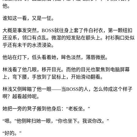
他。
谁知这一看，又是一怔。
大概是事发突然，BOSS就往身上套了件白衬衣，第一颗纽扣
还没系，领口有点乱。微湿的短发贴在额头上。衬衫胸口处似
乎还有未干的水渍浸染。
他站在灯下，低头看着她，眸色淡然，薄唇微抿。
林浅看了他几眼，移开目光。而他的目光也聚焦到电脑屏幕
上，弯下腰，手放到了鼠标上，开始滑动翻看。
林浅又侧眸瞄了他一眼——当BOSS的人，怎么帅成这个样子
啊？越看越帅呢。
她把一旁的凳子搬到他身后：“老板坐。”
“嗯。”他侧眸扫她一眼，“你也坐下。我说你改。”
“好的。”