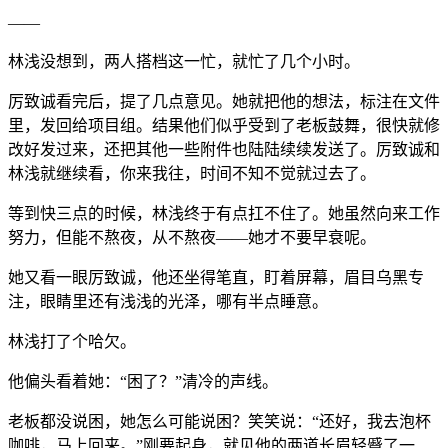
——
林浅没想到，两人搭档这一忙，就忙了几个小时。
厉致诚看完后，提了几点意见。她就把他的想法，标注在文件
里，发回给项目组。结果他们似乎受到了老板鼓舞，很快就修
改好发过来，还把其他一些附件也陆陆续续发送了。厉致诚和
林浅就继续看，你来我往，时间不知不觉就过去了。
等到快三点的时候，林浅终于有点扛不住了。她虽然向来工作
努力，但能不熬夜，从不熬夜——她才不要早衰呢。
她又看一眼厉致诚，他还坐得笔直，盯着屏幕，眉目乌黑专
注，眼睛里还有浅浅的光泽，哪有半点睡意。
林浅打了个哈欠。
他偏头看着她：“困了？”清冷的声线。
老板都没说困，她怎么可能说困？笑笑说：“还好，我去泡杯
咖啡，马上回来。”刚要起身，就见他的两道长眉轻蹙了一