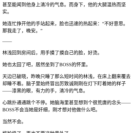
甚至能闻到他身上清冷的气息。而身下，他的大腿温热而坚
实。
她连忙挣开他的手站起来，脸也迅速的热起来：“不好意思。
那我走了，晚安。”
——
林浅回到房间后，用手摸了摸自己的脸，好烫。
她也太囧了吧，居然坐到了BOSS的怀里。
天边已破晓，昨晚只睡了那么短时间的林浅，在床上翻来覆去
却睡不着。脑子里始终冒出厉致诚刚刚在灯下盯着她的样子
——漆黑的眼，有力的手，清冷的气息。
心跳扑通通跳个不停。她脑海里甚至想到个很荒唐的念头——
BOSS不会当她是奸细，刚才想对他做什么吧。
当然不会。