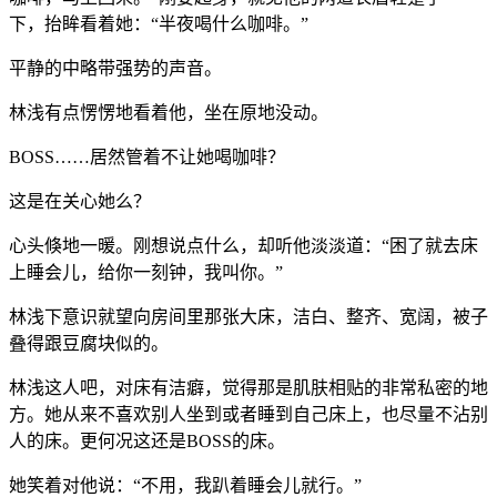
下，抬眸看着她：“半夜喝什么咖啡。”
平静的中略带强势的声音。
林浅有点愣愣地看着他，坐在原地没动。
BOSS……居然管着不让她喝咖啡？
这是在关心她么？
心头倏地一暖。刚想说点什么，却听他淡淡道：“困了就去床
上睡会儿，给你一刻钟，我叫你。”
林浅下意识就望向房间里那张大床，洁白、整齐、宽阔，被子
叠得跟豆腐块似的。
林浅这人吧，对床有洁癖，觉得那是肌肤相贴的非常私密的地
方。她从来不喜欢别人坐到或者睡到自己床上，也尽量不沾别
人的床。更何况这还是BOSS的床。
她笑着对他说：“不用，我趴着睡会儿就行。”