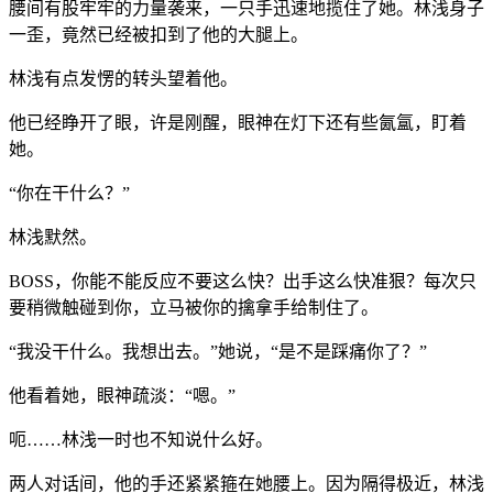
腰间有股牢牢的力量袭来，一只手迅速地揽住了她。林浅身子
一歪，竟然已经被扣到了他的大腿上。
林浅有点发愣的转头望着他。
他已经睁开了眼，许是刚醒，眼神在灯下还有些氤氲，盯着
她。
“你在干什么？”
林浅默然。
BOSS，你能不能反应不要这么快？出手这么快准狠？每次只
要稍微触碰到你，立马被你的擒拿手给制住了。
“我没干什么。我想出去。”她说，“是不是踩痛你了？”
他看着她，眼神疏淡：“嗯。”
呃……林浅一时也不知说什么好。
两人对话间，他的手还紧紧箍在她腰上。因为隔得极近，林浅