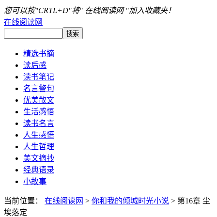
您可以按"CRTL+D"将" 在线阅读网 "加入收藏夹！
在线阅读网
精选书摘
读后感
读书笔记
名言警句
优美散文
生活感悟
读书名言
人生感悟
人生哲理
美文摘抄
经典语录
小故事
当前位置：
在线阅读网
>
你和我的倾城时光小说
> 第16章 尘
埃落定