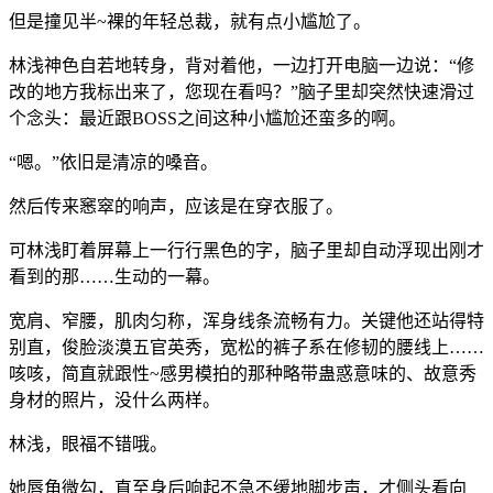
但是撞见半~裸的年轻总裁，就有点小尴尬了。
林浅神色自若地转身，背对着他，一边打开电脑一边说：“修
改的地方我标出来了，您现在看吗？”脑子里却突然快速滑过
个念头：最近跟BOSS之间这种小尴尬还蛮多的啊。
“嗯。”依旧是清凉的嗓音。
然后传来窸窣的响声，应该是在穿衣服了。
可林浅盯着屏幕上一行行黑色的字，脑子里却自动浮现出刚才
看到的那……生动的一幕。
宽肩、窄腰，肌肉匀称，浑身线条流畅有力。关键他还站得特
别直，俊脸淡漠五官英秀，宽松的裤子系在修韧的腰线上……
咳咳，简直就跟性~感男模拍的那种略带蛊惑意味的、故意秀
身材的照片，没什么两样。
林浅，眼福不错哦。
她唇角微勾，直至身后响起不急不缓地脚步声，才侧头看向