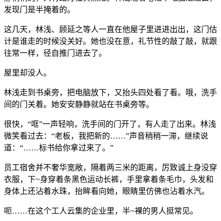
发现门是半掩着的。
这几天，林浅、顾延之等人一直在他屋子里进进出出，这门估
计是谁走的时候没关好。她也没在意，礼节性的敲了敲，就跟
往常一样，径自推门进去了。
屋里却没人。
林浅走到书桌旁，把电脑放下，又抬头四处看了看。哦，洗手
间的门关着。她安安静静就站在书桌旁等。
很快，“哐”一声轻响，洗手间的门开了，有人走了出来。林浅
微笑看过去：“老板，我把新的……”声音稍稍一滞，继续说
道：“……标书给你拿过来了。”
员工宿舍并不奢华宽敞，隔着两三米的距离，厉致诚上身没穿
衣服，下~身穿着条黑色运动长裤，手里拿着条毛巾，头发和
身体上还沾着水珠，抬眸看向她，眼睛里仿佛也沾着水汽。
呃……在这个工人云集的企业里，半~裸的男人挺常见。