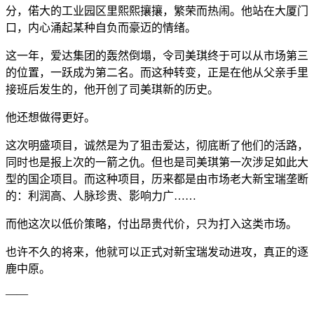
分，偌大的工业园区里熙熙攘攘，繁荣而热闹。他站在大厦门
口，内心涌起某种自负而豪迈的情绪。
这一年，爱达集团的轰然倒塌，令司美琪终于可以从市场第三
的位置，一跃成为第二名。而这种转变，正是在他从父亲手里
接班后发生的，他开创了司美琪新的历史。
他还想做得更好。
这次明盛项目，诚然是为了狙击爱达，彻底断了他们的活路，
同时也是报上次的一箭之仇。但也是司美琪第一次涉足如此大
型的国企项目。而这种项目，历来都是由市场老大新宝瑞垄断
的：利润高、人脉珍贵、影响力广……
而他这次以低价策略，付出昂贵代价，只为打入这类市场。
也许不久的将来，他就可以正式对新宝瑞发动进攻，真正的逐
鹿中原。
——