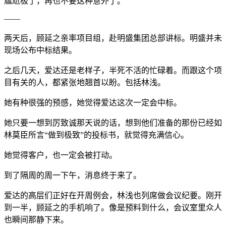
尴尬极了，再也不要这种意外了。
——
两天后，顾延之亲率项目组，赴明盛集团总部讲标。明盛并未
现场公布中标结果。
之后几天，爱达还是老样子，半死不活的忙碌着。而跟这个项
目有关的人，都紧张地翘首以盼。包括林浅。
她有种很强的预感，她觉得爱达这次一定会中标。
她只要一想到厉致诚那天说的话，想到他们准备的那份已经如
林莫臣所言“做到极致”的投标书，就觉得充满信心。
她觉得客户，也一定会被打动。
到了隔周的周一下午，消息终于来了。
爱达的高层们正好在开周例会，林浅也列席做会议纪要。刚开
到一半，顾延之的手机响了。像是预料到什么，会议室里众人
也瞬间那静下来。