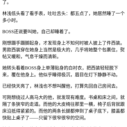
了。
林浅低头看了看手表，吐吐舌头：都五点了，她居然睡了一个
多小时。
BOSS还说要叫她，自己却睡着了。
刚想蹑手蹑脚起身，才发现身上不知何时被人披上了件西装。
男款西装穿在她身上当然是极大的，几乎将她整个包裹住，熨
帖又暖和，气息干燥而清新。
她转头看着BOSS身上单薄贴身的白衬衣，把西装轻轻脱下
来，覆在他身上。他似乎睡得极沉，眉目在灯下静静不动。
已经快天亮了，林浅也不想叫醒他，打算先回自己房间去。
可刚想绕过人高马大的他，就发现有难度。书桌和床之间，就
隔了条狭窄的走道。而他的大皮椅往那里一横，椅子后背就跟
床沿抵得紧紧的。而他的两条长腿都伸到了桌子底下，膝盖都
快贴上桌子了——只留下很窄很窄的空间。