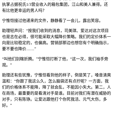
执掌占据祝氏1/3营业收入的箱包集团，江山和美人兼得。还
有比他更幸运的男人吗？
宁惟恺接过他递来的文件，静静看了一会儿，露出笑容。
助理轻声问：“按我们收到的消息，司美琪、爱达对这次项目
也是志在必得，很可能采取大幅降价策略。我们的定价体系一
向是比较稳定的，也偏高。营销部那边也想您有个明确指示，
要不要也降价……”
“叫他们别瞎折腾。”宁惟恺打断了他，“这一次，我们袖手旁
观。”
助理还有些犹豫，宁惟恺看到他的样子，倒是笑了，嗓音清爽
温和：“你跟了我这么久，怎么脑袋还有点拧呢？一方面，我
们的价格体系不能降，降了就会乱，不能因小失大。第二，人
在商场，最重要的是看清对手是谁。目前对我们有潜在威胁的
对手，只有陈铮。让爱达跟他打个你死我活、元气大伤，多
好。”