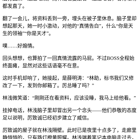
都发直了。
翻了一会儿，将资料丢到一旁，埋头在被子里休息。脑子里却
想起那天，她一时小激动，对他的“真情告白”，什么“你是天
生的领袖”“你是天才”。
噗……好煽情。
回头想想，也算拍了一回真情流露的马屁。不过BOSS全程始
终面瘫，显然对这些话语毫不在意。
这时手机却响了，她接起，是薛明涛：“林助，标书我们又修
改了一下，发到你邮箱了。厉总睡了吗？”
林浅微笑道：“刚刚还在看资料，应该没睡，我马上给他看。”
挂掉电话，林浅脑子里却冒出另一个念头——他们恭敬的态度
足以说明，厉致诚已经初步建立了威信。
厉致诚的屋子就在林浅隔壁。此时已是夜里十点多了，走廊里
静悄悄的，只有路灯橙黄照耀。林浅端着笔记本电脑走过去，