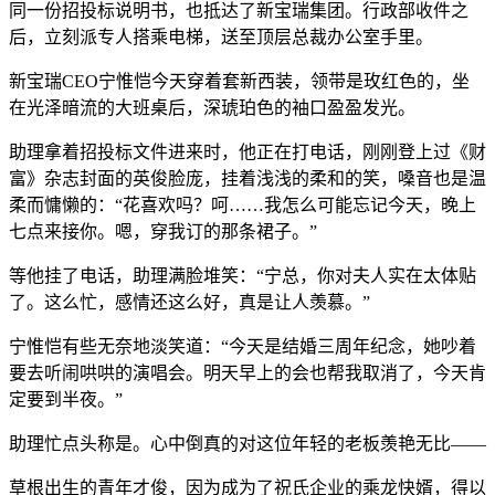
同一份招投标说明书，也抵达了新宝瑞集团。行政部收件之
后，立刻派专人搭乘电梯，送至顶层总裁办公室手里。
新宝瑞CEO宁惟恺今天穿着套新西装，领带是玫红色的，坐
在光泽暗流的大班桌后，深琥珀色的袖口盈盈发光。
助理拿着招投标文件进来时，他正在打电话，刚刚登上过《财
富》杂志封面的英俊脸庞，挂着浅浅的柔和的笑，嗓音也是温
柔而慵懒的：“花喜欢吗？呵……我怎么可能忘记今天，晚上
七点来接你。嗯，穿我订的那条裙子。”
等他挂了电话，助理满脸堆笑：“宁总，你对夫人实在太体贴
了。这么忙，感情还这么好，真是让人羡慕。”
宁惟恺有些无奈地淡笑道：“今天是结婚三周年纪念，她吵着
要去听闹哄哄的演唱会。明天早上的会也帮我取消了，今天肯
定要到半夜。”
助理忙点头称是。心中倒真的对这位年轻的老板羡艳无比——
草根出生的青年才俊，因为成为了祝氏企业的乘龙快婿，得以