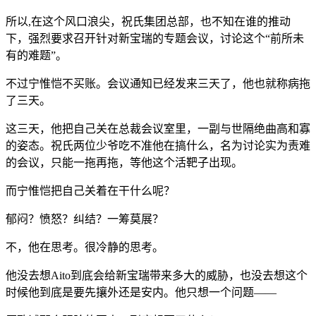
所以,在这个风口浪尖，祝氏集团总部，也不知在谁的推动
下，强烈要求召开针对新宝瑞的专题会议，讨论这个“前所未
有的难题”。
不过宁惟恺不买账。会议通知已经发来三天了，他也就称病拖
了三天。
这三天，他把自己关在总裁会议室里，一副与世隔绝曲高和寡
的姿态。祝氏两位少爷吃不准他在搞什么，名为讨论实为责难
的会议，只能一拖再拖，等他这个活靶子出现。
而宁惟恺把自己关着在干什么呢？
郁闷？愤怒？纠结？一筹莫展？
不，他在思考。很冷静的思考。
他没去想Aito到底会给新宝瑞带来多大的威胁，也没去想这个
时候他到底是要先攘外还是安内。他只想一个问题——