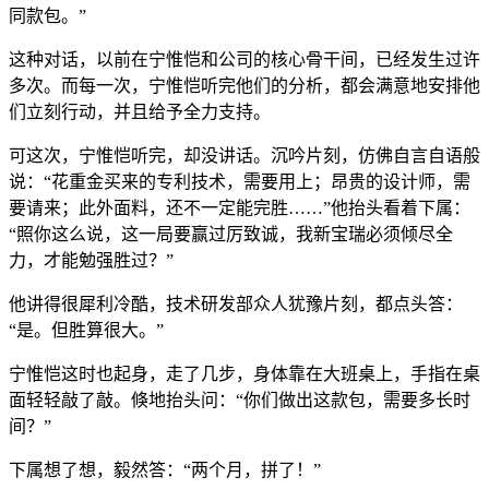
同款包。”
这种对话，以前在宁惟恺和公司的核心骨干间，已经发生过许
多次。而每一次，宁惟恺听完他们的分析，都会满意地安排他
们立刻行动，并且给予全力支持。
可这次，宁惟恺听完，却没讲话。沉吟片刻，仿佛自言自语般
说：“花重金买来的专利技术，需要用上；昂贵的设计师，需
要请来；此外面料，还不一定能完胜……”他抬头看着下属：
“照你这么说，这一局要赢过厉致诚，我新宝瑞必须倾尽全
力，才能勉强胜过？”
他讲得很犀利冷酷，技术研发部众人犹豫片刻，都点头答：
“是。但胜算很大。”
宁惟恺这时也起身，走了几步，身体靠在大班桌上，手指在桌
面轻轻敲了敲。倏地抬头问：“你们做出这款包，需要多长时
间？”
下属想了想，毅然答：“两个月，拼了！”