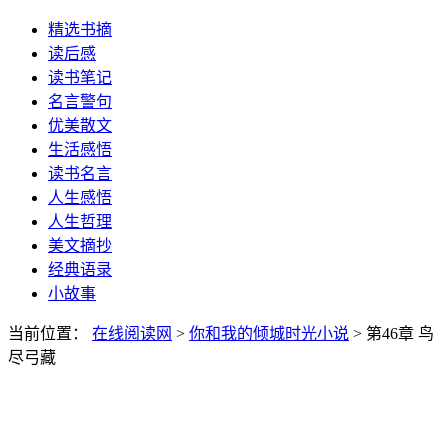
精选书摘
读后感
读书笔记
名言警句
优美散文
生活感悟
读书名言
人生感悟
人生哲理
美文摘抄
经典语录
小故事
当前位置：
在线阅读网
>
你和我的倾城时光小说
> 第46章 鸟
尽弓藏