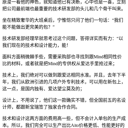
原浚一看他的神色，就知道他已有决断，心中也是一喜，立刻
把公司最前端也最重要的技术研发部的头儿和几个骨干叫来。
坐在精致奢华的大班桌后，宁惟恺只问了他们一句话：“我们
能不能做出更完美的包？”
技术研发部经理早就思考过这个问题，答得详实而有力：“以
我们现在的技术和设计能力，能！
面料方面稍微棘手些，需要采购部也寻找到跟Mind相同性价
比的材料，或者就是把Mind的专供权从爱达手里抢过来；
技术上，我们绝对可以做到跟爱达相同水准。并且，去年下半
年，我们从欧洲引进的几项户外专利技术，可以用在新包上，
这一点，是国内独有、爱达望尘莫及的；
设计上，不用说了，他们这一款确实不错，但全国前五的名设
计师，都跟新宝瑞签了独家合作合同。
技术和设计这两方面的费用高一些，但不会计入单包的生产成
本。所以，我们完全可以生产出比Aito价格更低、性能更好的