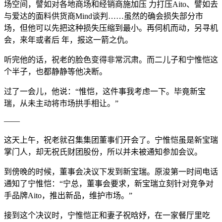
场空间，譬如对各地商场和经销商施加压 力打压Aito、譬如去
与爱达的面料供货商Mind谈判……虽然的确会损失部分市
场，但他可以先把这种损失压缩到最小。再伺机而动，另寻机
会，来年或者后 年，报这一箭之仇。
听完他的话，祝老的脸色变得非常沉肃。而二儿子和宁惟恺这
个半子，也都静静等他决断。
过了一会儿，他说：“惟恺，这件事我考虑一下。毕竟新宝
瑞，从未主动将市场拱手相让。”
——
这天上午，祝老就召集集团董事们开会了。宁惟恺虽是新宝瑞
掌门人，却无祝氏财团股份，所以并未被通知参加会议。
到傍晚的时候，董事会决议下发到新宝瑞。原浚第一时间电话
通知了宁惟恺：“宁总，董事会要求，新宝瑞立刻针对竞争对
手品牌Aito，推出新品，维护市场。”
接到这个决议时，宁惟恺正和妻子祝晗妤，在一家餐厅里吃