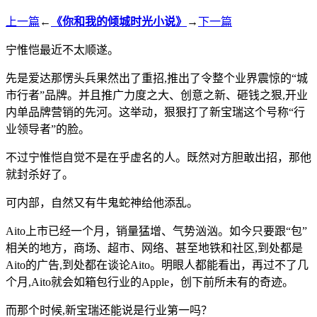
上一篇
←
《你和我的倾城时光小说》
→
下一篇
宁惟恺最近不太顺遂。
先是爱达那愣头兵果然出了重招,推出了令整个业界震惊的“城
市行者”品牌。并且推广力度之大、创意之新、砸钱之狠,开业
内单品牌营销的先河。这举动，狠狠打了新宝瑞这个号称“行
业领导者”的脸。
不过宁惟恺自觉不是在乎虚名的人。既然对方胆敢出招，那他
就封杀好了。
可内部，自然又有牛鬼蛇神给他添乱。
Aito上市已经一个月，销量猛增、气势汹汹。如今只要跟“包”
相关的地方，商场、超市、网络、甚至地铁和社区,到处都是
Aito的广告,到处都在谈论Aito。明眼人都能看出，再过不了几
个月,Aito就会如箱包行业的Apple，创下前所未有的奇迹。
而那个时候,新宝瑞还能说是行业第一吗？