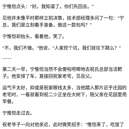
宁惟恺点头：“好。我知道了。你们先回去。”
见他并未像平时那样立刻决策，技术部经理多问了一句：“宁
总，我们是立刻着手准备，做这一款包吗？”
宁惟恺却抬头，看着他，笑了。
“不，我们不做。”他说，“人家挖个坑，我们就往下跳么？”
——
第二天一早，宁惟恺当然不会傻啦吧唧地去祝氏总部当活靶
子。他安排了车，直接回祝家老宅，见岳父。
运气不太好，抑或是祝家眼线太多，当他踏入那片近乎庄园的
老宅时，一看就看到祝二少正坐在大树下，陪父亲在花园里用
早餐。
宁惟恺走过去。
祝老爷子一向对他亲近，此时微笑招手：“惟恺来了，吃饭了