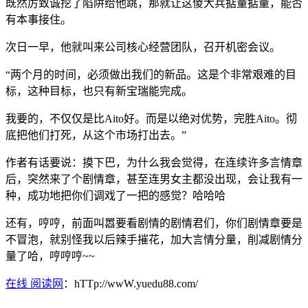
既然厉致诚挖了陷阱给他跳，那就让这傻大兵掂量掂量，能否
有本事接住。
次日一早，他就叫来公司核心经营团队，召开机密会议。
“两个月的时间，必须做出我们的新品。这是个非常艰难的目
标，这种目标，也只有新宝瑞能完成。
我要的，不仅仅是比Aito好。而是以绝对优势，完胜Aito。彻
底把他们打死，从这个市场打出去。”
作者有话要说：摸下巴，为什么我会觉得，在连续许多言情章
后，突然来了个剧情章，甚至连男女主都没出现，会让我有一
种，成功地把你们调戏了一把的感觉？哈哈哈
还有，哼哼，前面叫嚣要看剧情的剧情君们，你们剧情章要是
不冒泡，就别怪我以后辣手摧花，加大言情分量，削减剧情分
量了哈，哼哼哼~~
在线 阅读网
：hTTp://wwW.yuedu88.com/