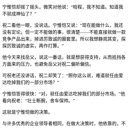
宁惟恺却摇了摇头，微笑对他说：“晗程，我不知道。知道我
不就成神仙了？”
祝二看他一眼，没说话。宁惟恺又说：“现在能做什么，我还
没有定论。但一定不能做的事，很清楚——不能直接就做一款
竞争产品出来，掉进厉致诚的圈套里。所以我想静观其变，探
探厉致诚的虚实，再作打算。”
他今天来找岳父，说这一番话，就是想获得支持，从而抵挡各
方面来的压力，也避免岳父对祝二偏听偏信。
可祝老还没讲话，祝二却笑了：“照你这么说，难道就任由爱
达吃掉我们的一部分市场？”
宁惟恺答得很快：“对，就任由爱达吃掉我们的部分市场。”他
看向祝老：“壮士断腕，舍车保帅。”
这就是宁惟恺做的决策。
与许多优秀的企业领导者相同，在做大决策时，他依靠的，不