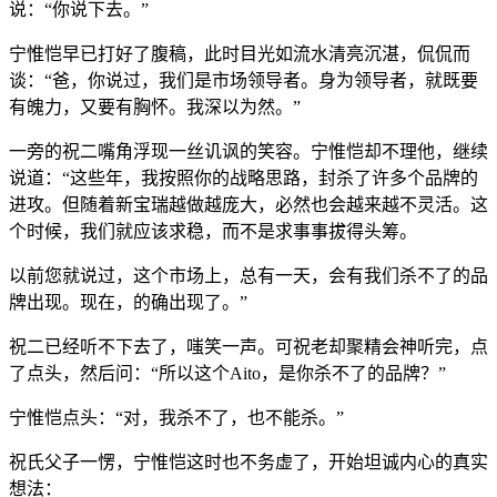
说：“你说下去。”
宁惟恺早已打好了腹稿，此时目光如流水清亮沉湛，侃侃而
谈：“爸，你说过，我们是市场领导者。身为领导者，就既要
有魄力，又要有胸怀。我深以为然。”
一旁的祝二嘴角浮现一丝讥讽的笑容。宁惟恺却不理他，继续
说道：“这些年，我按照你的战略思路，封杀了许多个品牌的
进攻。但随着新宝瑞越做越庞大，必然也会越来越不灵活。这
个时候，我们就应该求稳，而不是求事事拔得头筹。
以前您就说过，这个市场上，总有一天，会有我们杀不了的品
牌出现。现在，的确出现了。”
祝二已经听不下去了，嗤笑一声。可祝老却聚精会神听完，点
了点头，然后问：“所以这个Aito，是你杀不了的品牌？”
宁惟恺点头：“对，我杀不了，也不能杀。”
祝氏父子一愣，宁惟恺这时也不务虚了，开始坦诚内心的真实
想法：