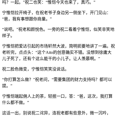
吗？一起。”祝二也笑：“惟恺今天也来了，真巧。”
宁惟恺拉开椅子，在祝老爷子身边另一侧坐下，开门见山：
“爸，我有事想跟你商量。”
“说吧。”祝老和颜悦色。一旁的祝二看着宁惟恺，似笑非笑地
样子。
宁惟恺把爱达引起的市场轩然大波，简明扼要地讲了一遍。祝
老听完，点点头：“这个Aito的创意确实不错。没想到徐庸大
儿子死了，还有个这么能干的小儿子。让人羡慕啊。”
祝二脸色微变，宁惟恺笑笑没说话。
“你打算怎么做？”祝老问，“需要集团的财力支持吗？都可以
提。”
宁惟恺端起佣人上的茶，轻抿一口，答：“爸，这次，我打算
什么都不做。”
这话一出，别说祝二诧异，连祝老都有些意外，微一沉吟，