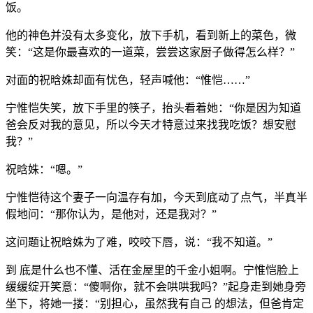
饭。
他的神色并没有太多变化，放下手机，看到新上的菜色，微
笑：“这是你最喜欢的一道菜，尝尝这家厨子做得怎么样？”
对面的祝晗姝却面有忧色，轻声喊他：“惟恺……”
宁惟恺失笑，放下手里的筷子，抬头看着她：“你是因为知道
爸会反对我的意见，所以今天才特意过来找我吃饭？想安慰
我？”
祝晗姝：“嗯。”
宁惟恺待这个妻子一向温存有加，今天到底动了点气，半真半
假地问：“那你认为，是他对，还是我对？”
这问题让祝晗姝为了难，咬咬下唇，说：“我不知道。”
到 底是什么也不懂、活在金屋里的千金小姐啊。宁惟恺脸上
缓缓绽开笑意：“傻啊你，就不会哄哄我吗？”起身走到她身旁
坐下，将她一搂：“别担心，虽然我有自己 的想法，但爸肯定