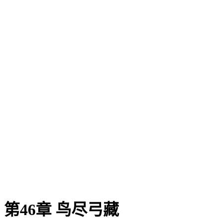
第46章 鸟尽弓藏