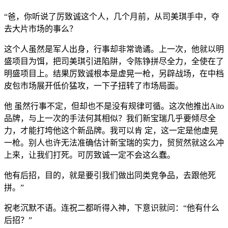
“爸，你听说了厉致诚这个人，几个月前，从司美琪手中，夺
去大片市场的事么？
这个人虽然是军人出身，行事却非常诡谲。上一次，他就以明
盛项目为饵，把司美琪引进陷阱，令陈铮拼尽全力，全使在了
明盛项目上。结果厉致诚根本是虚晃一枪，另辟战场，在中档
皮包市场展开低价猛攻，一下子扭转了市场局面。
他 虽然行事不定，但却也不是没有规律可循。这次他推出Aito
品牌，与上一次的手法何其相似？我们新宝瑞几乎要倾尽全
力，才能打垮他这个新品牌。我可以肯 定，这一定是他虚晃
一枪。别人也许无法准确估计新宝瑞的实力，贸贸然就这么冲
上来，让我们打死。可厉致诚一定不会这么蠢。
他有后招，目的，就是要引我们做出同类竞争品，去跟他死
拼。”
祝老沉默不语。连祝二都听得入神，下意识就问：“他有什么
后招？”