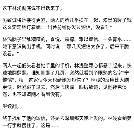
这下林浅彻底说不出话来了。
厉致诚将她搂得更紧，两人的脸几乎挨在一起，漆黑的眸子就
这么定定地盯着她：“出差前给你发过短信，没看？”
林浅脑子里乱糟糟的，喜悦、震撼、难以置信、一头雾水……
她下意识掏出手机，同时说：“那几天短信太多了，后来干脆
没看。”
两人一起低头看着她手里的手机，林浅整颗心都悬了起来，快
速地翻翻翻。谁知刚翻了几页，突然就看到个眼熟的名字“宁
惟恺”，咦，这家伙今天也给她发短信了？林浅的反应比大脑
更快，赶紧跳了过去，然后飞快瞄一眼厉致诚，见他神色淡
然，也不知道刚才看到没有。
继续翻。
终于找到了他的短信，还是去深圳那天晚上发的。林浅看到第
一行字就愣住了，这是……