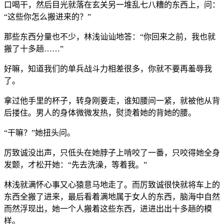
口喝干，然后目光就落在玄关另一堆乱七八糟的东西上，问：
“这些你怎么搬进来的？”
那些东西分量也不少，林浅讪讪地答：“你回来之前，我也就
搬了十多趟……”
好嘛，知道我们的单兵战斗力相差很多，你就不要再羞辱我
了。
拿过他手里的杯子，转身刚要走，谁知腰间一紧，就被他从背
后搂住。男人的身体微微发热，熨烫着她的背她的腰。
“干嘛？”她扭头问。
厉致诚没出声，只低头在她脖子上啃咬了一番，只咬得她全身
发颤，才松开她：“先去洗澡，等着我。”
林浅就满怀心事又心猿意马地走了。而厉致诚很快就将车上的
东西全搬了进来，最后看着满地属于女人的东西，脑海中自然
而然浮现出，她一个人搬着这些东西，进进出出十多趟的模
样。