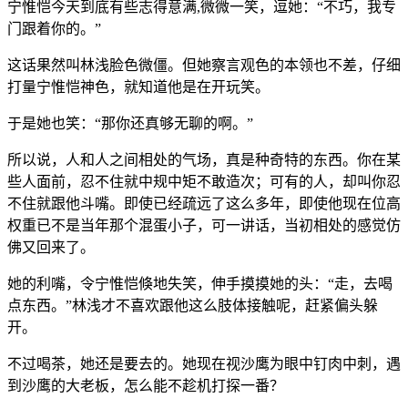
宁惟恺今天到底有些志得意满,微微一笑，逗她：“不巧，我专
门跟着你的。”
这话果然叫林浅脸色微僵。但她察言观色的本领也不差，仔细
打量宁惟恺神色，就知道他是在开玩笑。
于是她也笑：“那你还真够无聊的啊。”
所以说，人和人之间相处的气场，真是种奇特的东西。你在某
些人面前，忍不住就中规中矩不敢造次；可有的人，却叫你忍
不住就跟他斗嘴。即使已经疏远了这么多年，即使他现在位高
权重已不是当年那个混蛋小子，可一讲话，当初相处的感觉仿
佛又回来了。
她的利嘴，令宁惟恺倏地失笑，伸手摸摸她的头：“走，去喝
点东西。”林浅才不喜欢跟他这么肢体接触呢，赶紧偏头躲
开。
不过喝茶，她还是要去的。她现在视沙鹰为眼中钉肉中刺，遇
到沙鹰的大老板，怎么能不趁机打探一番？