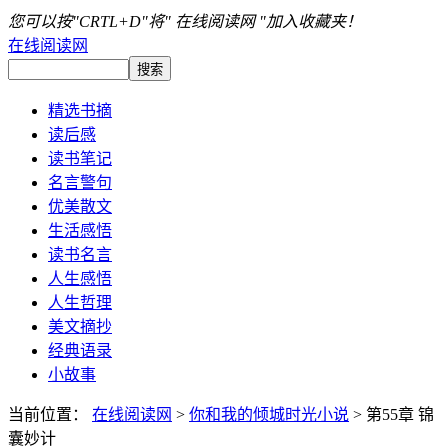
您可以按"CRTL+D"将" 在线阅读网 "加入收藏夹！
在线阅读网
精选书摘
读后感
读书笔记
名言警句
优美散文
生活感悟
读书名言
人生感悟
人生哲理
美文摘抄
经典语录
小故事
当前位置：
在线阅读网
>
你和我的倾城时光小说
> 第55章 锦
囊妙计