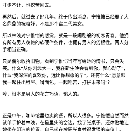
寸步不让，也挖苦回去。
再然后，就过去了好几年。终于传出消息，宁惟恺已经娶了大
名鼎鼎的祝晗妤，不是那个富二代美女。
所以林浅对宁惟恺的感觉，就是一段闹剧般的初恋青春。他拥
有所有男人羡艳的软硬件条件，也拥有男人的劣根性。两人分
手相当正确。
只是偶尔收拾旧物，看到宁惟恺当年写给她的情书，只会失
笑。什么“从你刚念大一，我在新生晚会看到你，就心动了”，
什么“我深深的喜欢你，远比你想象的早”，还有什么“愿意跟
我一起住出租屋、啃面包，一起吃苦，打拼未来吗”？
哼，根本是男人的花言巧语，骗人的。
——
正是中午，咖啡馆里也卖简餐，所以人很多。宁惟恺自然而然
就单手护着林浅，在最里头的窗边，找了张桌子。还体贴地让
她坐在阴凉的位置，自己坐在被阳光直射得发烫的座位上。