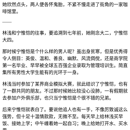
她欣然点头，两人便各怀鬼胎，不紧不慢走进了街角的一家咖
啡馆里。
——
林浅和宁惟恺的往事，要追溯到七年前，她刚念大二，宁惟恺
大四。
那时候宁惟恺是个什么样的男人呢？虽出身贫寒，但是优秀得
令人侧目：英俊、温和、善良、幽默、风流倜傥，还是商学院
第一名毕业、早早被全球五百强企业录取为管理培训生。简直
集所有男性大学生能有的光环于一身。
林浅当时参加了某界商业模拟大赛，就此结识了宁惟恺，也有
了一群共同的朋友。不过那时候她比较没心没肺，一有假期就
去参加户外俱乐部，也只当宁惟恺是个很不错的兄弟。
后来宁惟恺就表白了。要说他追人也有一手，不像厉致诚这么
强势，但十足十温情款款，无微不至。每天早上给林浅买早
饭、接她上学；中午缠着她一起自习；晚上给她打开水、买水