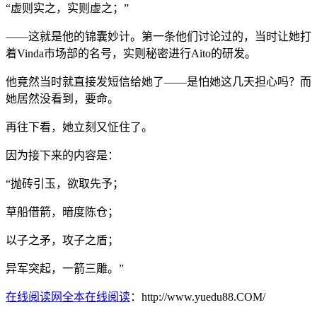
“虚则实之，实则虚之；”
——这就是他的锦囊妙计。第一条他们讨论过的，当时让她打
着Vinda市场部的名号，实则秘密进行Aito的研发。
他竟然当时就直接发短信给她了——是怕她这几天担心吗？而
她居然没看到，要命。
再往下看，她立刻又怔住了。
因为接下来的内容是：
“抛砖引玉，欲取先予；
草船借箭，暗度陈仓；
以子之矛，攻子之盾；
异军突起，一箭三雕。”
在线阅读网全本在线阅读
：http://www.yuedu88.COM/