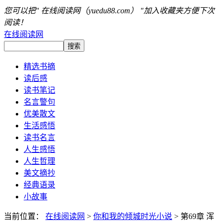
您可以把" 在线阅读网（yuedu88.com） "加入收藏夹方便下次
阅读！
在线阅读网
精选书摘
读后感
读书笔记
名言警句
优美散文
生活感悟
读书名言
人生感悟
人生哲理
美文摘抄
经典语录
小故事
当前位置：
在线阅读网
>
你和我的倾城时光小说
> 第69章 浑