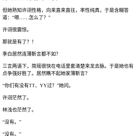
但她熟知许诩性格，向来直来直往，率性纯真，于是含糊答
道：“嗯……怎么了？”
许诩很震惊。
那就是有了？！
季白居然连薄靳言都不如？
三言两语下，简瑶很快在电话里套清楚来龙去脉。于是她也有
点争强好胜了。居然瞧不起她家薄靳言？
“你们有没有TT、YY过？”她问。
许诩茫然了。
林浅也茫然了。
“没有。”
“没有。”