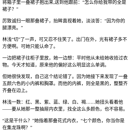
将箱子里一叠裙子抱出来,送到他跟前：“怎么你给我带的全是
裙子？”
厉致诚扫一眼那叠裙子，抬眸直视着她，淡淡答：“因为你的
腿漂亮。”
林浅“切”了一声，可又忍不住笑了。出门在外，光有裙子多不
方便啊。可她只能认命了。
一边把裙子往柜子里放，她一边想：平时他从未给她收拾过衣
物。今天才知道，原来他的偏好这么明显这么单调。
但她很快发现，自己这个结论错了。因为她接下来发现了一叠
五颜六色的小内裤和胸罩。而他的内裤，则全是黑的，整整齐
齐叠在边上。
林浅一数：红、黑、紫、蓝、绿、白、褐……她扭头看着他
——要从她那一整抽屉内衣里，找全这么多颜色，也不容易。
“这是干什么？”她指着那叠花式内衣，“七个颜色，你当你是
在集龙珠啊？”