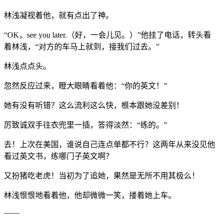
林浅凝视着他，就有点出了神。
“OK，see you later.（好，一会儿见。）”他挂了电话，转头看
着林浅，“对方的车马上就到，接我们过去。”
林浅点点头。
忽然反应过来，瞪大眼睛看着他：“你的英文！”
她有没有听错？这么流利这么快，根本跟她没差别！
厉致诚双手往衣兜里一插，答得淡然：“练的。”
去！上次在美国，谁说自己连点单都不行？这两年从来没见他
看过英文书，练哪门子英文啊？
又扮猪吃老虎！当初为了追她，果然是无所不用其极么！
林浅恨恨地看着他，他却微微一笑，搂着她上车。
——