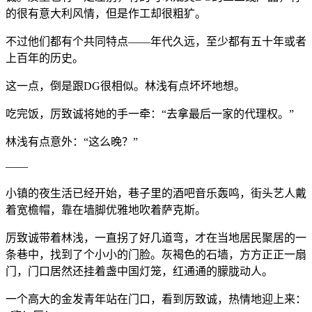
的很有意大利风情，但是作工却很粗犷。
不过他们都有个共同特点——年代久远，至少都有五十年或者
上百年的历史。
这一点，倒是跟DG很相似。林浅有点坏坏地想。
吃完饭，厉致诚将她的手一牵：“去拿最后一家的代理权。”
林浅有点意外：“这么晚？”
——
小镇的夜生活已经开始，巷子里的酒吧音乐轰鸣，街头艺人戴
着宽檐帽，靠在墙脚优雅地吹着萨克斯。
厉致诚带着林浅，一直拐了好几道弯，才在当地居民聚居的一
条巷中，找到了个小小的门脸。灰褐色的石墙，方方正正一扇
门，门口居然还挂着盏中国灯笼，红通通的朦胧动人。
一个高大的金发青年站在门口，看到厉致诚，热情地迎上来：