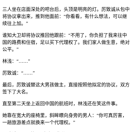
三人坐在店面深处的吧台后，头顶是明亮的灯。厉致诚从包中
将协议拿出来，推到他面前：“你看看，有什么想法，可以继
续往上加。”
谁知大卫却将协议推回他跟前：“不用了，你负担了我来往中
国的路费和住宿，足以买下代理权了。我们家人做生意，绝对
公平。”
林浅：“……”
厉致诚：“……”
最后，厉致诚替这大男孩做主，直接按照他拟定的协议，双方
签下了大名。
直至第二天坐上返回中国的航班时，林浅还在笑这件事。
她靠在宽大的座椅里，斜眸瞟向身旁的男人：“你可真厉害，
一趟旅游差点就换来一个代理权。”