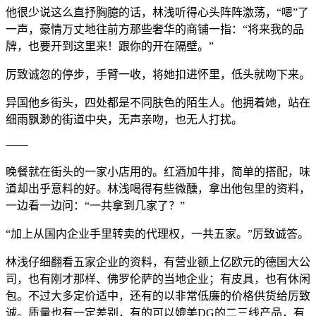
他很少说这么直抒胸臆的话，林浅听得心头阵阵激荡，“嗯”了
一声，豪情万丈地往前方那些奢华的商铺一指：“将来我的品
牌，也要开到这里来！跟你的开在隔壁。”
厉致诚忽的停步，手臂一收，将她扣进怀里，低头就吻下来。
异国他乡街头，四处都是不同肤色的陌生人。他拥着她，站在
细雨飘渺的街道中央，无声亲吻，也无人打扰。
——
晚餐就在街头的一家小店用的。红酒加牛排，简单的搭配，味
道却出乎意料的好。林浅喝得有些微醺，拿出他包里的资料，
一边看一边问：“一共拿到几家了？”
“加上从国内企业手里转卖的代理权，一共五家。”厉致诚答。
林浅仔细翻看五家企业的资料，有营业额上亿欧元的德国大公
司，也有刚才那样、佛罗伦萨的当地企业；有皮具，也有休闲
包。不过大多定价适中，还有的以非常低廉的价格供货给厉致
诚。质量也有一定差别，有的可以媲美DG的二三线产品，有