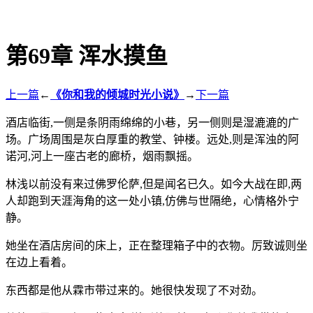
第69章 浑水摸鱼
上一篇
←
《你和我的倾城时光小说》
→
下一篇
酒店临街,一侧是条阴雨绵绵的小巷，另一侧则是湿漉漉的广
场。广场周围是灰白厚重的教堂、钟楼。远处,则是浑浊的阿
诺河,河上一座古老的廊桥，烟雨飘摇。
林浅以前没有来过佛罗伦萨,但是闻名已久。如今大战在即,两
人却跑到天涯海角的这一处小镇,仿佛与世隔绝，心情格外宁
静。
她坐在酒店房间的床上，正在整理箱子中的衣物。厉致诚则坐
在边上看着。
东西都是他从霖市带过来的。她很快发现了不对劲。