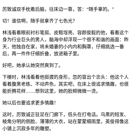
厉致诚双手枕着后脑，往床边一靠，答：“随手拿的。”
切！谁信啊，随手就拿齐了七色光？
林浅看着眼前衬衫笔挺、皮鞋埕亮、容颜俊毅的他，看着这个
身为行业巨头的男人，脑海中却浮现一个很不和谐的画面：昨
天，他独自在家，将未婚妻的小内内和胸罩，仔细挑选一番
后，再一件件仔细折叠，放进箱子里。
好吧，她承认她突然爽到了。
下楼时，林浅看着他挺拔的身形，忽的冒出个念头：他这个人
看着腹黑老练、不动声色，其实吧，在床上很追求情趣，也很
能折腾花样……想到这里，她的脸颊微微一烫。
她以后也要追求更多情趣！
这时，厉致诚正驻足在门廊下，低头在打电话。乌黑的短发、
棱角分明的侧脸、薄薄的大衣，站在蒙蒙细雨里，英俊得像这
小镇上沉寂多年的雕塑。