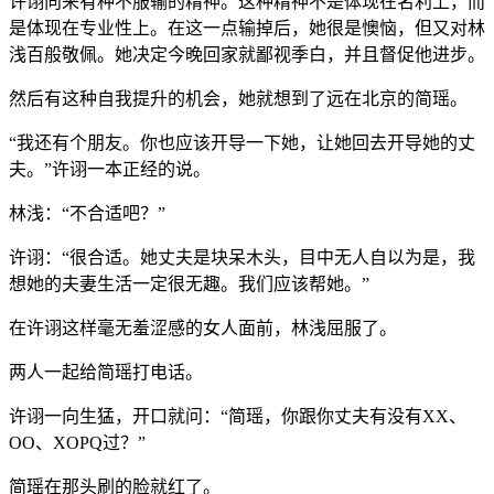
许诩向来有种不服输的精神。这种精神不是体现在名利上，而
是体现在专业性上。在这一点输掉后，她很是懊恼，但又对林
浅百般敬佩。她决定今晚回家就鄙视季白，并且督促他进步。
然后有这种自我提升的机会，她就想到了远在北京的简瑶。
“我还有个朋友。你也应该开导一下她，让她回去开导她的丈
夫。”许诩一本正经的说。
林浅：“不合适吧？”
许诩：“很合适。她丈夫是块呆木头，目中无人自以为是，我
想她的夫妻生活一定很无趣。我们应该帮她。”
在许诩这样毫无羞涩感的女人面前，林浅屈服了。
两人一起给简瑶打电话。
许诩一向生猛，开口就问：“简瑶，你跟你丈夫有没有XX、
OO、XOPQ过？”
简瑶在那头刷的脸就红了。