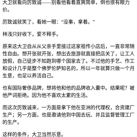
大卫就看向厉致诚——别看他看着直爽简单，倒也很有眼力
价。
厉致诚就笑了，看她一眼：“没事，拿着。”
林浅只好收下，爱不释手。
原来这大卫自从从父亲手里接过这家祖传小店后，一直非常随
性自由。想开张就开张，想出去旅游就直接把店关了，让工人
放假，自己徒步不知跑到哪个国家去了。不过他的手艺、作工
和设计几乎是整个佛罗伦萨知名的，所以一年就算只做一个月
生意，也足以养活自己。
也有国际奢侈品牌，想将他和他的品牌收入囊中。结果呢？被
他严词拒绝。因为他不喜欢太累的生活。
而这次厉致诚来，一方面是拿下他在亚洲的代理权，合资建厂
生产；另一方面，也是邀请他到中国去玩、并且监督管理工厂
的生产。
这样的条件，大卫当然乐意。