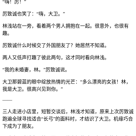
“嗨！厉！”
厉致诚也笑了：“嗨，大卫。”
林浅站在一旁，看着两个男人拥抱在一起。很意外，也很有
趣。
厉致诚什么时候交了外国朋友了？她居然不知道。
两人又低声打趣了彼此两句，这才同时看向林浅。
“我的未婚妻，林。”厉致诚说。
大卫那碧蓝的眼中绽放热情的光芒：“多么漂亮的女孩！林，
我是大卫。很高兴见到你。”
——
三人走进小店里，短暂交谈后，林浅才知道，原来上次厉致诚
跑遍全球寻找适合“长弓”的面料时，才结识了大卫。机缘巧合
下成为了朋友。