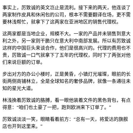
事实上，厉致诚的英文岂止是流利。接下来的两天，他连谈了
两家制作皮具和休闲包的公司，根本不需要翻译在场，更不需
要林浅帮忙，就拿下了这两家在亚洲地区的销售代理权。
这两家都是当地企业，规模不大。一家的产品并未销售到意大
利之外，另一家则干脆只在意大利中南部发展。所以有厉致诚
这样的中国巨头来谈合作，他们是很高兴的。代理的费用也不
贵，厉致诚一口气就拿下了五年的代理权，同时下了两张对他
们来说巨额的订单。
步出对方的办公小楼时，正是黄昏，小镇灯光璀璨，眼前的长
街两侧商铺林立，全是全球知名的奢侈品牌，就像一条通往未
知的星光大道。
林浅挽着厉致诚的胳膊，看一眼他装着文件的黑色背包，有点
得意：“咱们也土豪了一把，跑到欧洲来下订单了。”
厉致诚淡淡一笑，眼睛看着前方：“总有一天，将爱达的旗舰
店也开到这里来。”