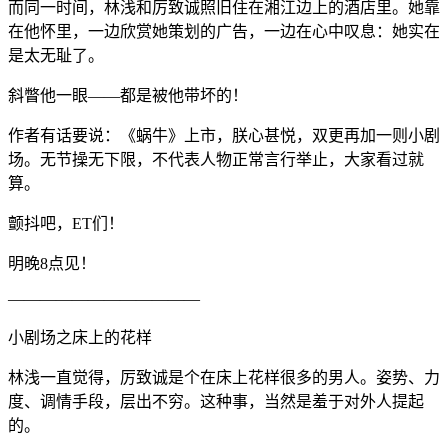
而同一时间，林浅和厉致诚照旧住在湘江边上的酒店里。她靠
在他怀里，一边欣赏她策划的广告，一边在心中叹息：她实在
是太无耻了。
斜瞥他一眼——都是被他带坏的！
作者有话要说：《蜗牛》上市，朕心甚悦，双更再加一则小剧
场。无节操无下限，不代表人物正常言行举止，大家看过就
算。
颤抖吧，ET们！
明晚8点见！
————————————
小剧场之床上的花样
林浅一直觉得，厉致诚是个在床上花样很多的男人。姿势、力
度、调情手段，层出不穷。这种事，当然是羞于对外人提起
的。