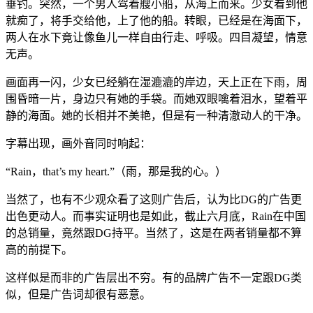
垂钓。突然，一个男人驾着艘小船，从海上而来。少女看到他
就痴了，将手交给他，上了他的船。转眼，已经是在海面下，
两人在水下竟让像鱼儿一样自由行走、呼吸。四目凝望，情意
无声。
画面再一闪，少女已经躺在湿漉漉的岸边，天上正在下雨，周
围昏暗一片，身边只有她的手袋。而她双眼噙着泪水，望着平
静的海面。她的长相并不美艳，但是有一种清澈动人的干净。
字幕出现，画外音同时响起：
“Rain，that’s my heart.”（雨，那是我的心。）
当然了，也有不少观众看了这则广告后，认为比DG的广告更
出色更动人。而事实证明也是如此，截止六月底，Rain在中国
的总销量，竟然跟DG持平。当然了，这是在两者销量都不算
高的前提下。
这样似是而非的广告层出不穷。有的品牌广告不一定跟DG类
似，但是广告词却很有恶意。