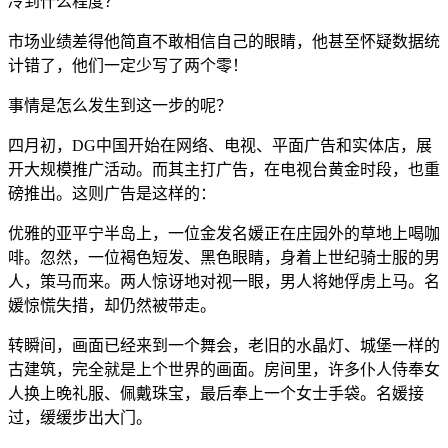
冷到什么程度？
市场业绩差得他简直不敢相信自己的眼睛，他甚至怀疑数据统
计错了，他们一定少写了两个零！
事情是怎么发生到这一步的呢？
四月初，DG中国开始在网络、电视、平面广告和实体店，展
开大规模推广活动。而其主打广告，在电视台黄金时段，也重
磅推出。这则广告是这样的：
优雅的亚平宁半岛上，一位金发名媛正在庄园外的草地上喝咖
啡。忽然，一位褐色短发、黑色眼睛，身着上世纪骑士服的男
人，策马而来。两人惊讶地对视一眼，男人将她俘虏上马。名
媛惊慌失措，却仍然被带走。
转瞬间，画面已经来到一个舞会，老旧的水晶灯、城堡一样的
古建筑，完全就是上个世界的画面。房间里，许多仆人侍奉女
人换上晚礼服、佩戴珠宝，最后奉上一个女士手袋。名媛接
过，缓缓步出大门。