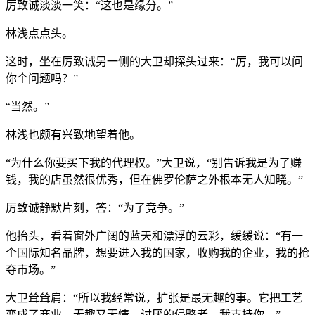
厉致诚淡淡一笑：“这也是缘分。”
林浅点点头。
这时，坐在厉致诚另一侧的大卫却探头过来：“厉，我可以问
你个问题吗？”
“当然。”
林浅也颇有兴致地望着他。
“为什么你要买下我的代理权。”大卫说，“别告诉我是为了赚
钱，我的店虽然很优秀，但在佛罗伦萨之外根本无人知晓。”
厉致诚静默片刻，答：“为了竞争。”
他抬头，看着窗外广阔的蓝天和漂浮的云彩，缓缓说：“有一
个国际知名品牌，想要进入我的国家，收购我的企业，我的抢
夺市场。”
大卫耸耸肩：“所以我经常说，扩张是最无趣的事。它把工艺
变成了商业，无趣又无情。讨厌的侵略者，我支持你。”