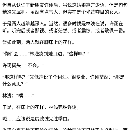
但自从认识了新朋友许诩后，虽说这姑娘寡言少语，但是句句
精准又犀利。虽然有点气人，但实在是个光芒夺目的女人。
于是两人越聊越深入。当然，很多时候是林浅在说，许诩在
听。听完后或者鄙视、或者茫然、或者震惊、或者敬佩一番。
譬如此刻，两人就在聊床上的花样。
“你们会……”林浅凑到她耳边，“这样吗？”
许诩摇头：“不会。”
“那这样呢？”又低声说了个词汇。很专业，许诩茫然：“那是
什么意思？”
林浅；“噗……”
于是，在床上的花样，林浅完胜许诩。
呃……应该说是厉致诚完胜季白。