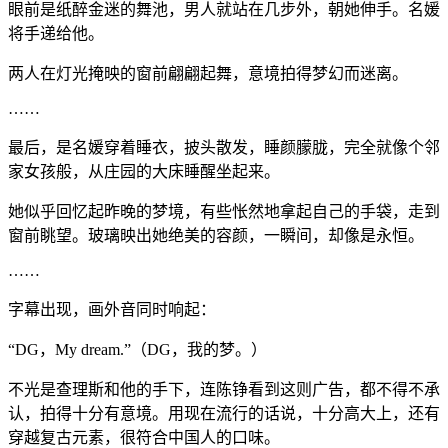
眼前是纸醉金迷的舞池，男人就站在几步外，朝她伸手。名媛
将手递给他。
两人在灯光掩映的窗前翩翩起舞，意境拍得梦幻而迷离。
……
最后，是名媛穿着睡衣，披头散发，睡颜朦胧，完全就像个邻
家女孩般，从庄园的大床睡醒坐起来。
她似乎回忆起昨晚的梦境，有些怅然地拿起自己的手袋，走到
窗前眺望。玻璃映出她绝美的容颜，一瞬间，却像是永恒。
……
字幕出现，画外音同时响起：
“DG，My dream.”（DG，我的梦。）
不光是查理斯和他的手下，连陈铮看到这则广告，都不得不承
认，拍得十分有意境。用现在流行的话说，十分高大上，还有
穿越复古元素，很符合中国人的口味。