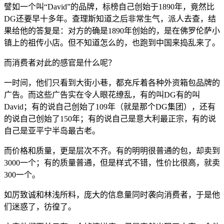
譬如一个叫“David”的品牌，标榜自己创始于1890年，竟然比
DG还要早十多年。查理斯知道之后非常生气，派人去查，结
果给他的答复是：对方的确是1890年创始的，是在佛罗伦萨小
镇上的祖传小店。但不知道怎么的，也跑到中国来捣乱来了。
而消费者对此的感官是什么呢？
一时间，他们只看到大街小巷，都充斥着各种外资箱包品牌的
广告。而这些广告实在令人眼花缭乱，有的叫DG有的叫
David；有的说自己创始了109年（就是那个DG集团），还有
的说自己创始了150年；有的说自己是意大利最正宗，有的说
自己是亚平宁半岛最古老。
而价格和质量，更是层次不齐。有的明明很普通的包，却卖到
3000一个；有的质量普通，但是样式不错，性价比很高，就卖
300一个。
如厉致诚和林浅所料，庞大的信息量同时袭向消费者，于是他
们迷惑了，彷徨了。