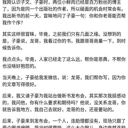
我刚认识子文、子豪时，两位小鲜肉已经是百万粉丝的博主
了，因为是同一个出版社的作者，所以碰面的机会时常会有。
我出新书的前一天，冒昧地问了子豪一句：你和你老哥能否帮
我作个序？
其实这样很冒昧，毕竟，之前我们只有几面之缘。没想到的
是，子豪说，龙哥，我看过你的书，我跟哥哥商量一下，到时
候告诉你。
我点点头。毕竟，人家已经走了这么远，帮你是恩典，不帮你
也没啥好抱怨的。
当天晚上，子豪给我发微信，说：龙哥，我们帮你写，因为你
的文章写得很好。
后来，我又请子豪为我站台做新书发布会，其实那次我挺感动
的，我问他，你有什么要求和期待吗？他说，没关系龙哥，你
就告诉我地方，我自己去就好，龙哥的台，还是要站的。
后来，子豪来到发布会，一个人，连助理都没有，现场只跟了
两个图书编辑。我当时很震惊，这么大个腕儿，身边竟然连助