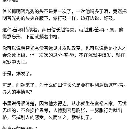
信长抓明智光秀的头不是第一次了，一次他喝多了酒，竟然把
明智光秀的头夹在腋下，像打鼓一样，边打边说，好鼓。
这种-羞-辱持续着，织田信长越得意，就越爱-羞-辱下属，他
得意忘形，下面就躺着中枪。
你可以说明智光秀没有远见才发动政变，也可以说他是小人才
会杀死上级，但一次次的过分-羞-辱，不在沉默中爆发，就在
沉默中灭亡。
于是，爆发了。
可是，问题来了，为什么织田信长总是要在胜利后做这些-羞-
辱人的事情呢？
书里说得很清楚，因为他太得志，从小就生在富裕人家，无忧
无虑的，不会换位思考，人特别容易膨胀，一膨胀行为就出
格，忘掉别人的感受，久而久之，就结仇了。
但真正的原因呢？