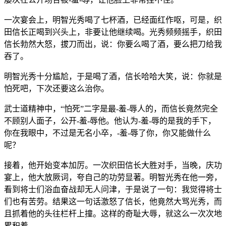
一次宴会上，明智光秀喝了七杯酒，已经面红作呕，可是，织
田信长正喝到兴头上，非要让他继续喝。光秀频频摇手，织田
信长勃然大怒，拔刀而出，说：你要么喝了酒，要么把刀给我
吞了。
明智光秀十分尴尬，于是喝了酒，信长哈哈大笑，说：你就是
怕死吧，下次还要这么治你。
武士道精神中，“怕死”二字是最-羞-辱人的，而信长竟然完全
不顾别人面子，公开-羞-辱他。他认为-羞-辱的是我的手下，
你在我眼中，不过是无名小卒，-羞-辱了你，你又能做什么
呢？
接着，他开始变本加厉。一次织田信长大胜对手，当晚，庆功
宴上，他大放厥词，夸自己的功劳显著。明智光秀在他一旁，
看到将士们浴血奋战却无人问津，于是说了一句：我觉得将士
们也有苦劳。结果这一句话激怒了信长，他竟然大骂光秀，而
且抓着他的头往栏杆上撞。这样的奇耻大辱，就这么一次次地
累积着。