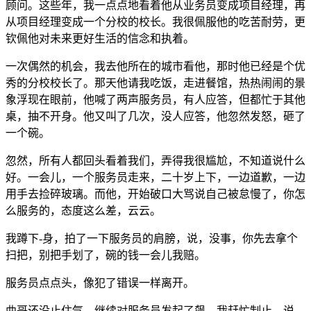
顾问。这些年，我一点点地看着他从业务员变成项目经理，再
从项目经理变成一个分校的校长。我很佩服他的吃苦耐劳，更
钦佩他对未来更好生活的信念和执着。
一次偶然的机会，我去他所在的城市看他，那时他已经是个优
秀的分校校长了。那天他请我吃饭，走进餐馆，热热闹闹的景
象浮现在眼前，他喊了两声服务员，有人应答，但都忙于其他
桌，抽不开身。他又叫了几次，没人应答，他忽然发怒，砸了
一个碗。
忽然，所有人都回头看着我们，弄得我很尴尬，不知道说什么
好。一会儿，一个服务员走来，二十岁上下，一边道歉，一边
用手去捡碎玻璃。而他，开始破口大骂说自己被怠慢了，你怎
么服务的，态度这么差，云云。
我蹲下-身，拍了一下服务员的肩膀，说，没事，你先去拿个
扫把，别把手划了，碗的钱一会儿我赔。
服务员点点头，像犯了错误一样离开。
曲哥还没止住气，继续对服务员发起了飙，我赶忙制止，说，