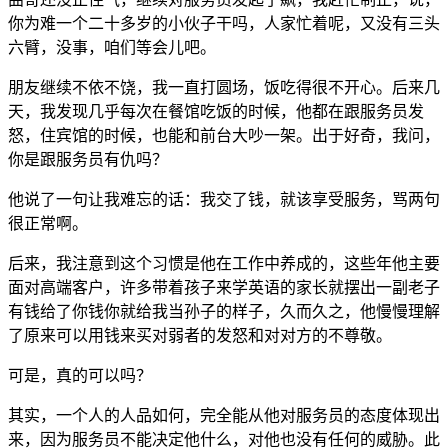
你为难一个二十多岁的小伙子干吗，人家忙着呢，又没有三头
六臂，没事，咱们等会儿吧。
朋友继续不依不饶，我一直打圆场，饭吃得很不开心。后来几
天，我发现几乎每次在餐馆吃饭的时候，他都在跟服务员发
怒，住宾馆的时候，也能和前台大吵一架。出于好奇，我问，
你是跟服务员有仇吗？
他说了一句让我难忘的话：我交了钱，就该享受服务，骂两句
很正常啊。
后来，我注意到这个习惯是他在工作中养成的，这些年他主要
面对高端客户，许多带着孩子来学英语的家长就摆出一副老子
有钱给了你钱你就给我当孙子的样子，久而久之，他慢慢理解
了原来可以用钱来买对弱者的发怒和对对方的不尊敬。
可是，真的可以吗？
其实，一个人的人品如何，完全能从他对服务员的态度体现出
来，因为服务员不能决定他什么，对他也没有任何的威胁。此