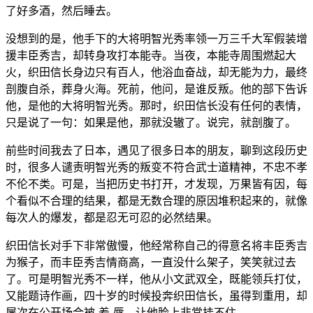
了好多酒，然后睡去。
没想到的是，他手下的大将明智光秀率领一万三千大军假装增
援丰臣秀吉，却转身攻打本能寺。当夜，本能寺周围燃起大
火，织田信长身边只有百人，他浴血奋战，却无能为力，最终
剖腹自杀，葬身火海。死前，他问，是谁反叛。他的部下告诉
他，是他的大将明智光秀。那时，织田信长没有任何的表情，
只是说了一句：如果是他，那就没辙了。说完，就剖腹了。
前些时间我去了日本，遇见了很多日本的朋友，聊到这段历史
时，很多人谴责明智光秀的叛变不符合武士道精神，不忠不孝
不伦不类。可是，当把历史书打开，才发现，万果皆有因，每
个看似不合理的结果，都是无数合理的原因堆积起来的，就像
每次人的爆发，都是忍无可忍的必然结果。
织田信长对手下非常傲慢，他经常称自己的得意名将丰臣秀吉
为猴子，而丰臣秀吉情商高，一直没什么架子，笑笑就过去
了。可是明智光秀不一样，他从小文武双全，既能领兵打仗，
又能题诗作画，四十岁的时候投奔织田信长，虽得到重用，却
屡次在公开场合被-羞-辱，让他脸上非常挂不住。