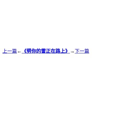
上一篇
←
《劈你的雷正在路上》
→
下一篇