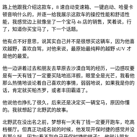
路上他跟我介绍这款车，8 速自动变速箱、一键启动、哈曼卡
顿音响什么的，并逐一给我展示这款车的操控性能和舒适性
能，我感觉边上就像坐了一个宝马 4s 店的销售，笑着说，行
了，知道你买宝马了，下一个话题。
他有点不好意思，说其实自己并不是很想买这辆车，因为他喜
欢越野，喜欢自驾，对他来说，最原始最纯粹的越野 sUV 才
是他的最爱。
他一边讲着过去和朋友去草原去沙漠自驾的经历，一边感叹要
是有一天有钱了一定要买陆地巡洋舰，眼里全是光芒，我看他
那么热情地谈论着自己喜欢的事情，弱弱地说，如果我是你的
话，肯定就买帕杰罗，或者丰田霸道了。
他说他也挣扎了很久，后来还是决定买一辆宝马，原因你懂
的。我就想起了北野武的故事。
北野武在没出名之前，梦想有一天有了钱一定要开跑车，吃高
档餐厅。但真正功成名就的时候，他发现开保时捷的感觉并没
有那么好，因为“看不到自己开保时捷的样子”，他就让朋友