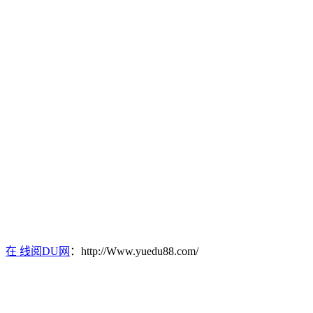
在 线阅DU网
：http://Www.yuedu88.com/