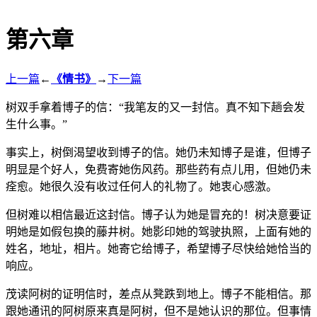
第六章
上一篇
←
《情书》
→
下一篇
树双手拿着博子的信：“我笔友的又一封信。真不知下趟会发
生什么事。”
事实上，树倒渴望收到博子的信。她仍未知博子是谁，但博子
明显是个好人，免费寄她伤风药。那些药有点儿用，但她仍未
痊愈。她很久没有收过任何人的礼物了。她衷心感激。
但树难以相信最近这封信。博子认为她是冒充的！树决意要证
明她是如假包换的藤井树。她影印她的驾驶执照，上面有她的
姓名，地址，相片。她寄它给博子，希望博子尽快给她恰当的
响应。
茂读阿树的证明信时，差点从凳跌到地上。博子不能相信。那
跟她通讯的阿树原来真是阿树，但不是她认识的那位。但事情