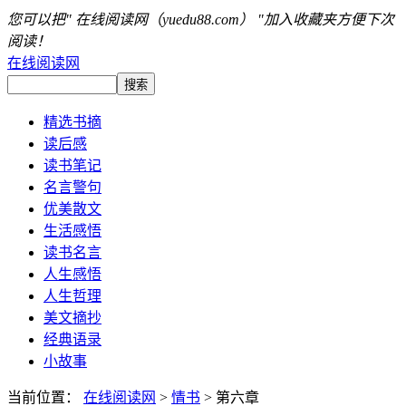
您可以把" 在线阅读网（yuedu88.com） "加入收藏夹方便下次
阅读！
在线阅读网
精选书摘
读后感
读书笔记
名言警句
优美散文
生活感悟
读书名言
人生感悟
人生哲理
美文摘抄
经典语录
小故事
当前位置：
在线阅读网
>
情书
> 第六章