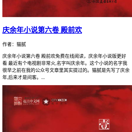
庆余年小说第六卷 殿前欢
作者：猫腻
庆余年小说第六卷 殿前欢免费在线阅读，庆余年小说版更好
看 最近有个电视剧非常火,名字叫庆余年。这个小说的名字我
很早之前在我的公众号文章里其实提过的。猫腻是先写了庆余
年,后来才是间客。...