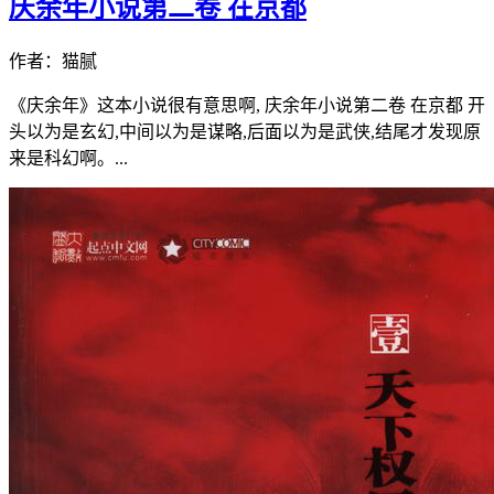
庆余年小说第二卷 在京都
作者：猫腻
《庆余年》这本小说很有意思啊, 庆余年小说第二卷 在京都 开
头以为是玄幻,中间以为是谋略,后面以为是武侠,结尾才发现原
来是科幻啊。...