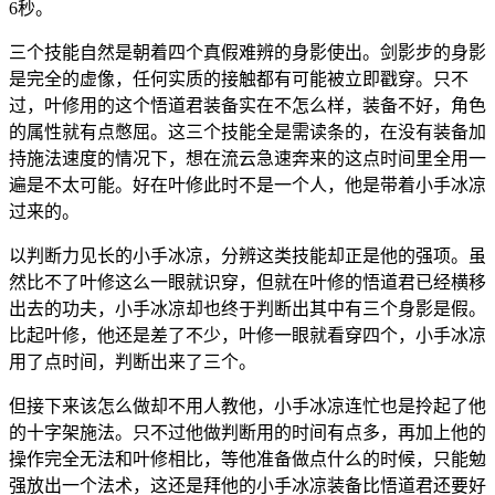
6秒。
三个技能自然是朝着四个真假难辨的身影使出。剑影步的身影
是完全的虚像，任何实质的接触都有可能被立即戳穿。只不
过，叶修用的这个悟道君装备实在不怎么样，装备不好，角色
的属性就有点憋屈。这三个技能全是需读条的，在没有装备加
持施法速度的情况下，想在流云急速奔来的这点时间里全用一
遍是不太可能。好在叶修此时不是一个人，他是带着小手冰凉
过来的。
以判断力见长的小手冰凉，分辨这类技能却正是他的强项。虽
然比不了叶修这么一眼就识穿，但就在叶修的悟道君已经横移
出去的功夫，小手冰凉却也终于判断出其中有三个身影是假。
比起叶修，他还是差了不少，叶修一眼就看穿四个，小手冰凉
用了点时间，判断出来了三个。
但接下来该怎么做却不用人教他，小手冰凉连忙也是拎起了他
的十字架施法。只不过他做判断用的时间有点多，再加上他的
操作完全无法和叶修相比，等他准备做点什么的时候，只能勉
强放出一个法术，这还是拜他的小手冰凉装备比悟道君还要好