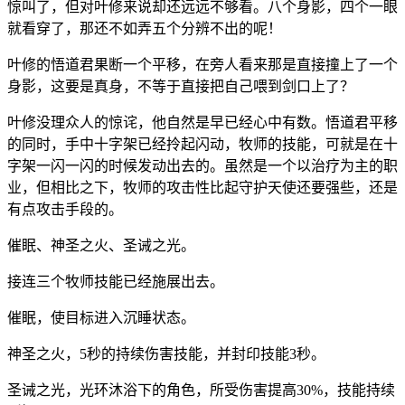
惊叫了，但对叶修来说却还远远不够看。八个身影，四个一眼
就看穿了，那还不如弄五个分辨不出的呢！
叶修的悟道君果断一个平移，在旁人看来那是直接撞上了一个
身影，这要是真身，不等于直接把自己喂到剑口上了？
叶修没理众人的惊诧，他自然是早已经心中有数。悟道君平移
的同时，手中十字架已经拎起闪动，牧师的技能，可就是在十
字架一闪一闪的时候发动出去的。虽然是一个以治疗为主的职
业，但相比之下，牧师的攻击性比起守护天使还要强些，还是
有点攻击手段的。
催眠、神圣之火、圣诫之光。
接连三个牧师技能已经施展出去。
催眠，使目标进入沉睡状态。
神圣之火，5秒的持续伤害技能，并封印技能3秒。
圣诫之光，光环沐浴下的角色，所受伤害提高30%，技能持续