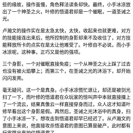
些的缘故，操作虽慢，角色释法读条却快。最终，小手冰凉放
出了一个神圣之火，叶修的悟道君却是一个催眠，一道圣诫之
光。
卢瀚文的操作实在是太急太快，太快，收起来也就更难，对方
的技能接连出来后，他所控制的身影却来不及收住了，对方技
能释放所卡的点实在是太让他难受了。叶修自不必说，而小手
冰凉呢，这种事，正巧又是他的强项。
三个身影，一个对催眠直接免疫；一个从神圣之火上踩了过去
也没有被火焰攀上；而第三个，在圣诫之光的沐浴下，却开始
闪闪发亮。
毫无疑问，这一个是真身。小手冰凉慌忙退让，却还是被剑光
扫了一下，而叶修的悟道君在众玩家的惊叫声中本就直接撞上
了一个流云，结果真像云一样直接穿身而过，众人这才知道叶
修早看出这个身影是假。再然后，圣诫之光沐浴中的真身，扫
了小手冰凉一下，想攻击到悟道君却早已经迟了。从卢瀚文的
意图上来说，他直接攻杀悟道君的意图已算是破产，此时都有
玩家跳出来护住悟道君了。