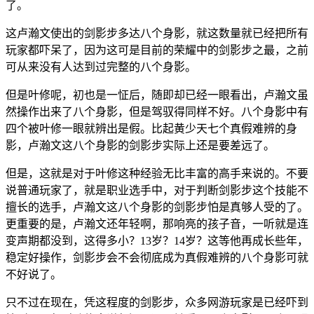
了。
这卢瀚文使出的剑影步多达八个身影，就这数量就已经把所有
玩家都吓呆了，因为这可是目前的荣耀中的剑影步之最，之前
可从来没有人达到过完整的八个身影。
但是叶修呢，初也是一怔后，随即却已经一眼看出，卢瀚文虽
然操作出来了八个身影，但是驾驭得同样不好。八个身影中有
四个被叶修一眼就辨出是假。比起黄少天七个真假难辨的身
影，卢瀚文这八个身影的剑影步实际上还是要差远了。
但是，这就是对于叶修这种经验无比丰富的高手来说的。不要
说普通玩家了，就是职业选手中，对于判断剑影步这个技能不
擅长的选手，卢瀚文这八个身影的剑影步怕是真够人受的了。
更重要的是，卢瀚文还年轻啊，那响亮的孩子音，一听就是连
变声期都没到，这得多小？13岁？14岁？这等他再成长些年，
稳定好操作，剑影步会不会彻底成为真假难辨的八个身影可就
不好说了。
只不过在现在，凭这程度的剑影步，众多网游玩家是已经吓到