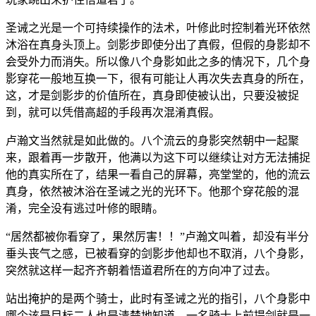
圣诫之光是一个可持续操作的法术，叶修此时控制着光环依然
沐浴在真身头顶上。剑影步即使分出了真假，但假的身影却不
会受外力而消失。所以像八个身影如此之多的情况下，几个身
影穿花一般地互换一下，很有可能让人再次失去真身的所在，
这，才是剑影步的价值所在，真身即使被认出，只要没被捉
到，就可以凭借高超的手段再次混淆真假。
卢瀚文当然就是如此做的。八个流云的身影突然朝中一起聚
来，跟着再一步散开，他满以为这下可以继续让对方无法捕捉
他的真实所在了，结果一看自己的屏幕，亮堂堂的，他的流云
真身，依然被沐浴在圣诫之光的光环下。他那个穿花般的混
淆，完全没有逃过叶修的眼睛。
“居然都被你看穿了，果然厉害！！”卢瀚文叫着，却没有半分
垂头丧气之感，已被看穿的剑影步他却也不取消，八个身影，
突然就这样一起齐齐朝着悟道君所在的方向冲了过去。
站出掩护的是两个骑士，此时有圣诫之光的指引，八个身影中
哪个该是目标二人也是清楚地知道。一名骑士上前提剑就是一