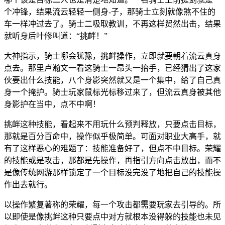
个冲锋，结果流云轻轻一侧身-子，那骑士立刻就像煞不住的
车一样冲过去了。骑士二吸取教训，不再这样贸然出击，结果
就听身后叶修叫道：“挑衅！”
大神指示，骑士哪会犹豫，挑衅操作，立即就要朝着流云真身
点去。那里卢瀚文一看这骑士一昂头一抬手，已经猜出了这家
伙要出什么技能，八个身影突然就又是一个集中，给了自己真
身一个掩护。骑士玩家鼠标光标移过来了，但流云真身被其他
身影护在当中，点不中啊！
挑衅这种技能，看起来不用玩什么预判释放，只要点击目标，
那就是百分百命中，操作似乎极简单。可面对职业大高手，就
有了这样恶心的难题了：技能准备好了，但点不中目标。荣耀
的技能或是攻击，那都是先操作，再指引方向点击放出，而不
是像传统网游那样锁定了一个目标没完没了地把自己的技能操
作出去就行。
以操作繁复著称的荣耀，每一个攻击都需要玩家去引导的。所
以即使是像挑衅这种只要点中对方就根本没得躲的技能也未见