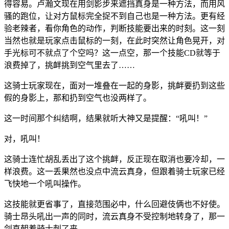
得容易。卢瀚文现在用剑影步来遮挡真身是一种方法，而用风
骚的跑位，让对方鼠标完全捉不到自己也是一种方法。更有经
验老辣者，看你角色的动作，判断技能要出来的时刻。这一刻
当然也就是玩家点击鼠标的一刻，在此时突然让角色晃开，对
手光标可不就点了个空吗？这一点空，那一个技能CD就等于
浪费掉了，挑衅挑到空气里去了……
这骑士玩家现在，面对一堆叠在一起的身影，挑衅要扔到这些
假的身影上，那和扔到空气也没两样了。
这一时间那个纠结啊，结果就听大神又是提醒：“吼叫！”
对，吼叫！
这骑士连忙胡乱丢出了这个挑衅，反正现在取消也要冷却，一
样浪费。这一丢果然也没点中流云真身，但跟着骑士玩家已经
飞快地一个吼叫操作。
这技能就更省事了，直接范围必中，什么回避伎俩也不好使。
骑士昂头吼出一声的同时，流云真身不受控制地转身了，那一
剑直朝着骑士刺了来。