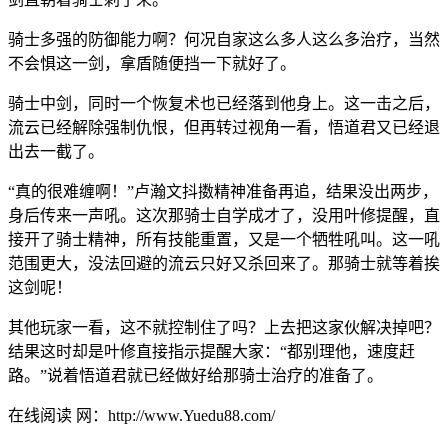
骑士多强的防御能力啊？何况自家这么多人这么多治疗，当然
不会惧这一剑，拿盾随便挡一下就好了。
骑士中剑，同时一个恢复术也已经落到他身上。这一击之后，
流云已经解除强制仇恨，但再转过视角一看，悟道君又已经退
出去一截了。
“真的很难缠啊！”卢瀚文抖擞精神准备再追，结果没出两步，
身后传来一声吼。这次那骑士自学成才了，没用叶修提醒，直
接开了骑士精神，所有技能重置，又是一个牺牲吼叫。这一吼
范围更大，没法回避的流云只好又杀回来了。那骑士就等着挨
这剑呢！
其他玩家一看，这不就控制住了吗？上去把这家伙解决掉吧？
结果这时却是叶修直接指示提醒大家：“都别理他，速度赶
路。”说着悟道君就已经做好给那骑士治疗的准备了。
在线阅读 网：http://www.Yuedu88.com/