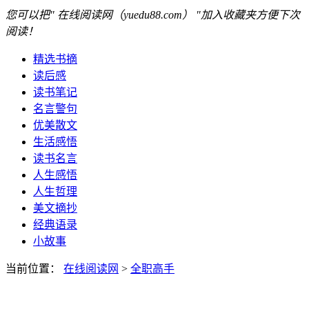
您可以把" 在线阅读网（yuedu88.com） "加入收藏夹方便下次
阅读！
精选书摘
读后感
读书笔记
名言警句
优美散文
生活感悟
读书名言
人生感悟
人生哲理
美文摘抄
经典语录
小故事
当前位置：
在线阅读网
>
全职高手