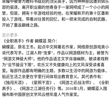
荣耀中被誉为教科书级别的顶尖高手，因为种种原因遭到俱乐
部的驱逐，离开职业圈的他寄身于一家网吧成了一个小小的网
管，但是，拥有十年游戏经验的他，在荣耀新开的第十区重新
投入了游戏，带着对往昔的回忆，和一把未完成的自制武器，
开始了重返巅峰之路。
显示更多
《全职高手》作者 蝴蝶蓝 简介：
蝴蝶蓝，原名王冬。起点中文网著名作家，网络原创游戏类小
说代表写手。江湖人称“虫爹”，作品以网游题材为主，被誉为
“网游文神级大师”。他的作品语言文字诙谐幽默，被读者戏称
为“没节操没下限”，欢乐又不失健康向上的文风深受读者喜
爱。每部作品都有明确的主题，多数以生活中的网游为载体，
贴近生活之余更在字里行间体现出教育意义。其代表作有：
《独闯天涯》、《星照不宣》、《网游之近战法师》、《全职
高手》、《网游之江湖任务行》等。2016年1月，蝴蝶蓝入围
福布斯中国原创文学风云榜年度人气作家奖。