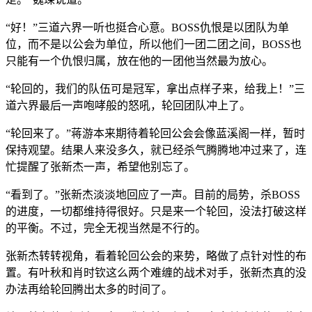
“好！”三道六界一听也挺合心意。BOSS仇恨是以团队为单
位，而不是以公会为单位，所以他们一团二团之间，BOSS也
只能有一个仇恨归属，放在他的一团他当然最为放心。
“轮回的，我们的队伍可是冠军，拿出点样子来，给我上！”三
道六界最后一声咆哮般的怒吼，轮回团队冲上了。
“轮回来了。”蒋游本来期待着轮回公会会像蓝溪阁一样，暂时
保持观望。结果人来没多久，就已经杀气腾腾地冲过来了，连
忙提醒了张新杰一声，希望他别忘了。
“看到了。”张新杰淡淡地回应了一声。目前的局势，杀BOSS
的进度，一切都维持得很好。只是来一个轮回，没法打破这样
的平衡。不过，完全无视当然是不行的。
张新杰转转视角，看着轮回公会的来势，略做了点针对性的布
置。有叶秋和肖时钦这么两个难缠的战术对手，张新杰真的没
办法再给轮回腾出太多的时间了。