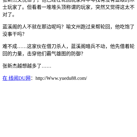
士玩家了。但看着一堆堆头顶称谓的玩家，突然又觉得这太不
对了。
蓝溪阁的人不就在那边呢吗？喻文州跑过来帮轮回，他吃饱了
没事干吗？
难不成……这家伙在借刀杀人，蓝溪阁暗兵不动，他先借着轮
回的力量，击穿他们霸气雄图的防御？
张新杰越想越多了……
在 线阅DU网
：http://Www.yuedu88.com/