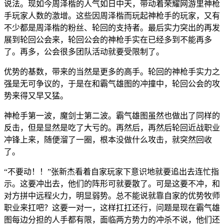
说法。现如今周泽楷的人气如日中天，带动着荣耀网游里神枪
手玩家人数的激增。这些因周泽楷而玩起神枪手的玩家，又有
不少都是周泽楷的粉丝、轮回的支持者。最后实力突出的再发
展到轮回公会来，轮回公会的神枪手实在已经多到不能再多
了。再多，公会很多团队活动就要受限制了。
优势的基数，带来的当然是更多的高手。轮回的神枪手实力之
强是无可争议的，于是在和霸气雄图的冲撞中，轮回公会的攻
势来得又早又猛。
神枪手第一波，魔剑士第二波。霸气雄图虽然也做出了同样的
反击，但是显然是吃了大亏的。再然后，再然后轮回近战职业
冲锋上来，随便溜了一圈，根本没做什么攻击，就突然回收
了。
“不要动！！”张新杰看着自家玩家下意识地就要追出去连忙指
示。这要冲出去，他们的阵形可就要散了。可是这要不冲，和
对方拼中远程火力，明显弱势。总不能说就靠自家的优势牧师
职业来扛吧？这要一对一，这样扛扛还行，问题是现在霸气雄
图每边分担的人手都有限，面临两方势力的冲杀不说，他们还