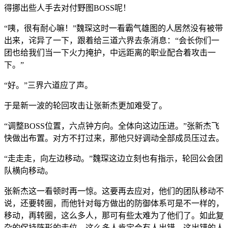
得挪出些人手去对付野图BOSS呢！
“咦，很有耐心嘛！”魏琛这时一看霸气雄图的人居然没有被带
出来，诧异了一下，跟着给三道六界去条消息：“会长你们一
团也给我们当一下火力掩护，中远距离的职业配合着攻击一
下。”
“好。”三界六道应了声。
于是新一波的轮回攻击让张新杰更加难受了。
“调整BOSS位置，六点钟方向。全体向这边压进。”张新杰飞
快做出布置。对方不打过来，那他只好调动全部成员压过去。
“走走走，向左边移动。”魏琛这边立刻也有指示，轮回公会团
队横向移动。
张新杰这一看顿时再一惊。这要再去应对，他们的团队移动不
说，还要转圈，而他针对每方做出的防御体系可是不一样的，
移动，再转圈，这么多人，那可有些太难为了他们了。如此复
杂的保持阵形的走位，这么多人肯定会有人出错。这出错的人