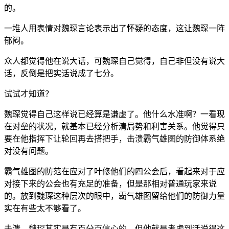
的。
一堆人用表情对魏琛言论表示出了怀疑的态度，这让魏琛一阵
郁闷。
众人都觉得他在说大话，可魏琛自己觉得，自己非但没有说大
话，反倒是把实话说成了七分。
试试才知道？
魏琛觉得自己这样说已经算是谦虚了。他什么水准啊？一看现
在对垒的状况，就基本已经分析清局势和利害关系。他觉得只
要在他指挥下让轮回再去搭把手，击溃霸气雄图的防御体系绝
对没有问题。
霸气雄图的防范在应对了叶修他们的四公会后，看起来对于应
对接下来的公会也有充足的准备，但是那相对普通玩家来说
的。放到魏琛这种层次的眼中，霸气雄图留给他们的防御力量
实在有些太不够看了。
击溃，魏琛其实是有百分百信心的。但他就是考虑到话说得这