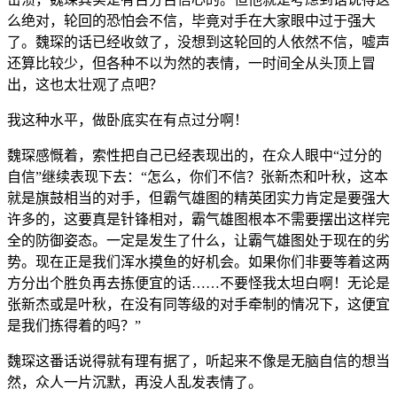
么绝对，轮回的恐怕会不信，毕竟对手在大家眼中过于强大
了。魏琛的话已经收敛了，没想到这轮回的人依然不信，嘘声
还算比较少，但各种不以为然的表情，一时间全从头顶上冒
出，这也太壮观了点吧？
我这种水平，做卧底实在有点过分啊！
魏琛感慨着，索性把自己已经表现出的，在众人眼中“过分的
自信”继续表现下去：“怎么，你们不信？张新杰和叶秋，这本
就是旗鼓相当的对手，但霸气雄图的精英团实力肯定是要强大
许多的，这要真是针锋相对，霸气雄图根本不需要摆出这样完
全的防御姿态。一定是发生了什么，让霸气雄图处于现在的劣
势。现在正是我们浑水摸鱼的好机会。如果你们非要等着这两
方分出个胜负再去拣便宜的话……不要怪我太坦白啊！无论是
张新杰或是叶秋，在没有同等级的对手牵制的情况下，这便宜
是我们拣得着的吗？”
魏琛这番话说得就有理有据了，听起来不像是无脑自信的想当
然，众人一片沉默，再没人乱发表情了。