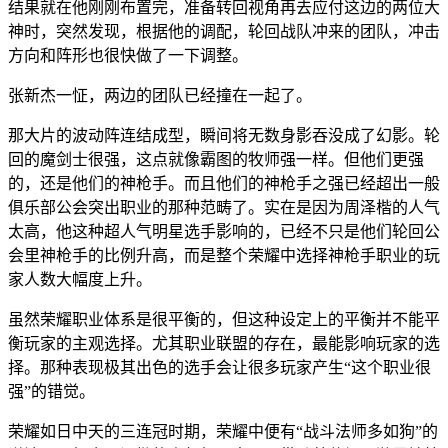
结果就在他刚刚布置完，准备转回视角再去应付这边的两位大
神时，突然发现，根据他的调配，轮回战队冲来的团队，冲击
方向和阵形也很快做了一下调整。
张新杰一怔，两边的团队已经撞在一起了。
那大片的波动阵连结成型，瞬间将无数身影吞没成了幻影。轮
回的魔剑士很强，这点就像霸图的牧师强一样。但他们更强
的，还是他们的神枪手。而且他们的神枪手之强已经超出一般
俱乐部公会突出职业的那种范畴了。实在是因为周泽楷的人气
太高，他这种超人气明星选手影响的，已经不只是他们轮回公
会里神枪手的比例升高，而是整个荣耀中选择神枪手职业的玩
家人数大幅度上升。
虽然荣耀职业体系是很平衡的，但这种设定上的平衡并不能平
衡玩家的主观选择。尤其职业联盟的存在，最能影响玩家的选
择。那种表现极其出色的选手会让很多玩家产生“这个职业很
强”的错觉。
荣耀如日中天的三连冠时期，荣耀中便有“战斗法师多如狗”的