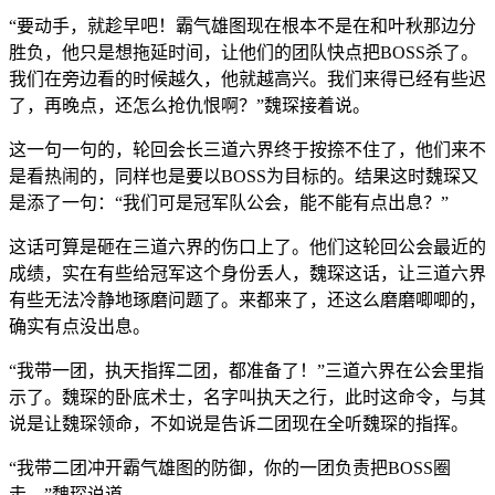
“要动手，就趁早吧！霸气雄图现在根本不是在和叶秋那边分
胜负，他只是想拖延时间，让他们的团队快点把BOSS杀了。
我们在旁边看的时候越久，他就越高兴。我们来得已经有些迟
了，再晚点，还怎么抢仇恨啊？”魏琛接着说。
这一句一句的，轮回会长三道六界终于按捺不住了，他们来不
是看热闹的，同样也是要以BOSS为目标的。结果这时魏琛又
是添了一句：“我们可是冠军队公会，能不能有点出息？”
这话可算是砸在三道六界的伤口上了。他们这轮回公会最近的
成绩，实在有些给冠军这个身份丢人，魏琛这话，让三道六界
有些无法冷静地琢磨问题了。来都来了，还这么磨磨唧唧的，
确实有点没出息。
“我带一团，执天指挥二团，都准备了！”三道六界在公会里指
示了。魏琛的卧底术士，名字叫执天之行，此时这命令，与其
说是让魏琛领命，不如说是告诉二团现在全听魏琛的指挥。
“我带二团冲开霸气雄图的防御，你的一团负责把BOSS圈
走。”魏琛说道。