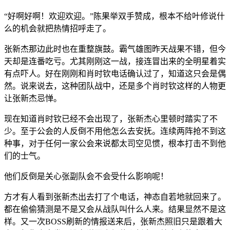
“好啊好啊！欢迎欢迎。”陈果举双手赞成，根本不给叶修说什
么的机会就把热情招呼走了。
张新杰那边此时也在重整旗鼓。霸气雄图昨天战果不错，但今
天却是连番吃亏。尤其刚刚这一战，接连冒出来的全明星着实
有点吓人。好在刚刚和肖时钦电话确认过了，知道这只会是偶
然。说来说去，这种团队战中，还是多个肖时钦这样的人物更
让张新杰忌惮。
现在知道肖时钦已经不会出现了，张新杰心里顿时踏实了不
少。至于公会的人反倒不用他怎么去安抚。连续两阵抢不到这
种事，对于任何一家公会来说都太司空见惯，根本打击不到他
们的士气。
他们反倒是关心张副队会不会受什么影响呢！
方才有人看到张新杰出去打了个电话，神态自若地就回来了。
都在偷偷猜测是不是又会从战队叫什么人来。结果显然不是这
样。又一次BOSS刷新的情报送来后，张新杰照旧只是跟着大