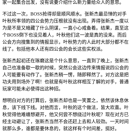
家一起集合出发，没有说要介绍什么新力量给众人的意思。
不过这一次，BOSS抢得却是顺风顺水。张新杰最忌惮的对手
叶秋所率领的四公会势力压根就没有出现。弄得张新杰一度以
为是不是又暗藏了什么阴谋，一直小心戒备着。结果，直至这
个BOSS倒下也没见着人，叶秋他们这一波是真的没来。而后
公会方向搜集到的情报显示，叶秋势力的人此时大部分都不在
线了。包括他本人还有四公会的会长这些实权派。
张新杰起初还在琢磨这是个什么意思，一直到了晚上，张新杰
自己也准备歇一歇的时候，突然公会这边传来情报说四公会的
人可能要有动作了。张新杰稍一愣，随即释然了。对方这是把
功夫用到场外了啊！也就是有叶秋这样相互了解的对手，普通
玩家可能未必使得出这种招。
想明白对方的打算后，张新杰却也是一笑置之，依然该休息休
息，该下线下线。对他而言，叶秋的这个做法，皆大欢喜。叶
秋觉得他难缠想避开，他又何尝不想绕过叶秋呢？现在对方已
经主动避让了，张新杰当然不会还赶上去和人较劲。一天时间
就那么多，谁都是要休息的，就这样有个时间差，挺好。