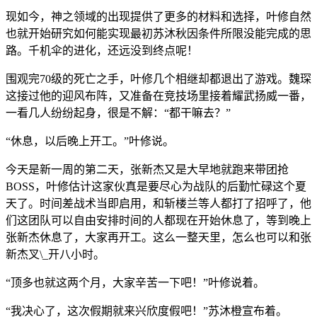
现如今，神之领域的出现提供了更多的材料和选择，叶修自然
也就开始研究如何能实现最初苏沐秋因条件所限没能完成的思
路。千机伞的进化，还远没到终点呢！
围观完70级的死亡之手，叶修几个相继却都退出了游戏。魏琛
这接过他的迎风布阵，又准备在竞技场里接着耀武扬威一番，
一看几人纷纷起身，很是不解：“都干嘛去？”
“休息，以后晚上开工。”叶修说。
今天是新一周的第二天，张新杰又是大早地就跑来带团抢
BOSS，叶修估计这家伙真是要尽心为战队的后勤忙碌这个夏
天了。时间差战术当即启用，和斩楼兰等人都打了招呼了，他
们这团队可以自由安排时间的人都现在开始休息了，等到晚上
张新杰休息了，大家再开工。这么一整天里，怎么也可以和张
新杰叉\_开八小时。
“顶多也就这两个月，大家辛苦一下吧！”叶修说着。
“我决心了，这次假期就来兴欣度假吧！”苏沐橙宣布着。