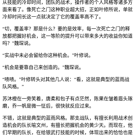
从技能的冷却时间，团队的战术，操作者的个人风格等诸多方
面来看了。像死亡之门这种职业超大招，正如叶修所说，单就
冷却时间长这一点就决定了它的覆盖率高不了。
“切，覆盖率？那是什么？要的是效率，每一次死亡之门的释
放都把握好机会，这一等阶的提升可以带来多大的收益你知道
吗？”魏琛说。
“实战中未必会留给你这种机会。”叶修说。
“机会是要靠自己来创造的。”魏琛说。
“啧啧。”叶修转头对其他几人说：“看，这就是典型的蓝雨战
队风格。”
苏沐橙在一旁笑着，唐柔和包子有点茫然，陈果在皱着眉头琢
磨，乔一帆是微一怔后，很快就反应过来。
不错，这就是典型的蓝雨风格。那支战队，有擅长利用战术创
造机会的队长喻文州，有擅长把握机会的黄少天。而现在，他
们早期的队长，在给银武打技能的时候，体现出来的恰恰也是