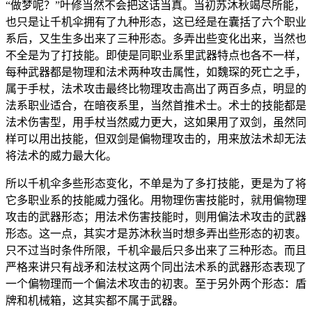
“做梦呢？”叶修当然不会把这话当真。当初苏沐秋竭尽所能，
也只是让千机伞拥有了九种形态，这已经是在囊括了六个职业
系后，又生生多出来了三种形态。多弄出些变化出来，当然也
不全是为了打技能。即使是同职业系里武器特点也各不一样，
每种武器都是物理和法术两种攻击属性，如魏琛的死亡之手，
属于手杖，法术攻击最终比物理攻击高出了两百多点，明显的
法系职业适合，在暗夜系里，当然首推术士。术士的技能都是
法术伤害型，用手杖当然威力更大，这如果用了双剑，虽然同
样可以用出技能，但双剑是偏物理攻击的，用来放法术却无法
将法术的威力最大化。
所以千机伞多些形态变化，不单是为了多打技能，更是为了将
它多职业系的技能威力强化。用物理伤害技能时，就用偏物理
攻击的武器形态；用法术伤害技能时，则用偏法术攻击的武器
形态。这一点，其实才是苏沐秋当时想多弄出些形态的初衷。
只不过当时条件所限，千机伞最后只多出来了三种形态。而且
严格来讲只有战矛和法杖这两个同出法术系的武器形态表现了
一个偏物理而一个偏法术攻击的初衷。至于另外两个形态：盾
牌和机械箱，这其实都不属于武器。