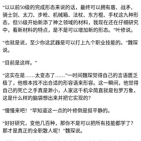
“以以前50级的完成形态来说的话，最终可以拥有盾、战矛、
骑士剑、太刀、步枪、机械箱、法杖、东方棍、手杖这九种形
态，但55级开始新添了神之领域的材料，我现在还在仔细研究
中，看新材料的特点，是不是可以增加新的形态。”叶修说。
“也就是说，至少你这武器是可以打上九个职业技能的。”魏琛
说。
“目前是这样。”
“这实在是……太变态了……”一时间魏琛觉得自己的言语匮乏
极了，他根本找不出合适的形容语来形容。这一瞬间，他觉得
自己的死亡之手真是渺小，人家这千机伞简直就是包罗万象，
这是什么样的脑袋想出来并把它实现的？
“慢慢来吧！”早知道这一点的叶修倒是挺平静的。
“好好研究，变他几百种，那你不是可以把所有技能都学了？
那才是真正的全职散人呢！”魏琛说。