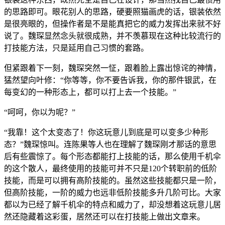
的思路即可。眼花别人的思路，硬要照猫画虎的话，银装依然
是很亮眼的，但操作者是不是能真把它的威力发挥出来就不好
说了。魏琛显然念头就很成熟，并不羡慕现在这种比较流行的
打技能方法，只是延用自己习惯的套路。
但紧跟着下一刻，魏琛突然一怔，跟着脸上露出惊诧的神情，
猛然望向叶修：“你等等，你不要告诉我，你的那件银武，在
每变幻的一种形态上，都可以打上去一个技能。”
“呵呵，你以为呢？”
“我靠！这个太变态了！你这玩意儿到底是可以变多少种形
态？”魏琛惊叫。连陈果等人也在理解了魏琛刚才那话的意思
后有些震惊了。每个形态都能打上技能的话，那么使用千机伞
的这个散人，最终使用的技能可并不只是120个转职前的低阶
技能，而是可以拥有高阶技能的。虽然这些技能都只是一阶，
但高阶技能，一阶的威力也远非低阶技能多升几阶可比。大家
都以为已经了解千机伞的特点和威力了，却没想着这玩意儿居
然还隐藏着这彩蛋，居然还可以在打技能上做出文章来。