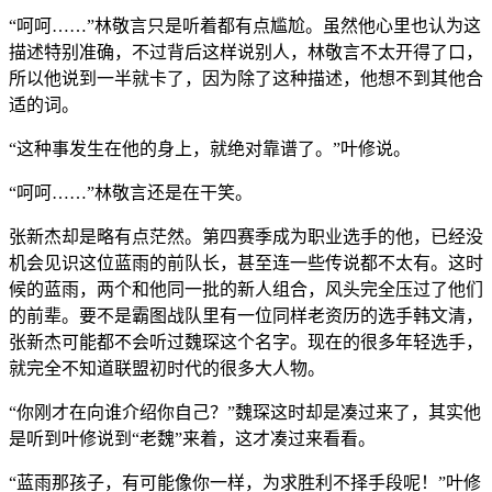
“呵呵……”林敬言只是听着都有点尴尬。虽然他心里也认为这
描述特别准确，不过背后这样说别人，林敬言不太开得了口，
所以他说到一半就卡了，因为除了这种描述，他想不到其他合
适的词。
“这种事发生在他的身上，就绝对靠谱了。”叶修说。
“呵呵……”林敬言还是在干笑。
张新杰却是略有点茫然。第四赛季成为职业选手的他，已经没
机会见识这位蓝雨的前队长，甚至连一些传说都不太有。这时
候的蓝雨，两个和他同一批的新人组合，风头完全压过了他们
的前辈。要不是霸图战队里有一位同样老资历的选手韩文清，
张新杰可能都不会听过魏琛这个名字。现在的很多年轻选手，
就完全不知道联盟初时代的很多大人物。
“你刚才在向谁介绍你自己？”魏琛这时却是凑过来了，其实他
是听到叶修说到“老魏”来着，这才凑过来看看。
“蓝雨那孩子，有可能像你一样，为求胜利不择手段呢！”叶修