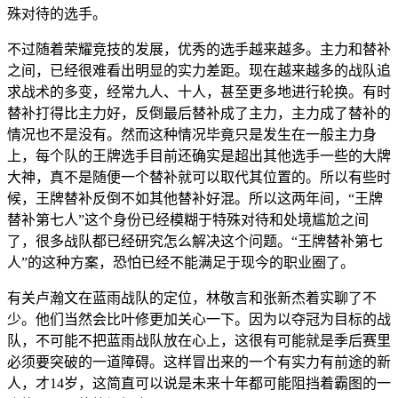
殊对待的选手。
不过随着荣耀竞技的发展，优秀的选手越来越多。主力和替补
之间，已经很难看出明显的实力差距。现在越来越多的战队追
求战术的多变，经常九人、十人，甚至更多地进行轮换。有时
替补打得比主力好，反倒最后替补成了主力，主力成了替补的
情况也不是没有。然而这种情况毕竟只是发生在一般主力身
上，每个队的王牌选手目前还确实是超出其他选手一些的大牌
大神，真不是随便一个替补就可以取代其位置的。所以有些时
候，王牌替补反倒不如其他替补好混。所以这两年间，“王牌
替补第七人”这个身份已经模糊于特殊对待和处境尴尬之间
了，很多战队都已经研究怎么解决这个问题。“王牌替补第七
人”的这种方案，恐怕已经不能满足于现今的职业圈了。
有关卢瀚文在蓝雨战队的定位，林敬言和张新杰着实聊了不
少。他们当然会比叶修更加关心一下。因为以夺冠为目标的战
队，不可能不把蓝雨战队放在心上，这很有可能就是季后赛里
必须要突破的一道障碍。这样冒出来的一个有实力有前途的新
人，才14岁，这简直可以说是未来十年都可能阻挡着霸图的一