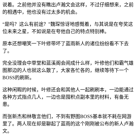
说着。之前他并没有瞧出卢瀚文会这样，不过仔细想来，之前
的相遇中，他也没有过太多的机会。
“是吗？这么有前途？”魏琛惊讶地感慨着，与其说是在夸奖这
位未来之星，不如说是在夸他自己的特点特别棒。
原本还想嘲笑一下叶修带坏了蓝雨新人的诸位纷纷看不下去
了。
完全没理会中草堂和蓝溪阁会闹成什么样，叶修他们和霸气雄
图那边的人也就这么散了，大家各忙各的，继续等待下一个
BOSS的刷新。
这种闲暇的时候，叶修还会和其他人一起刷刷本，一边能通过
各种方式指点几人，一边也是囤积点副本里的材料，有备无
患。
而张新杰和林敬言他们，不到有野图BOSS基本就不耗在网游
里了。两人现在却是聊起了蓝雨的这个刚刚被公布的新人卢瀚
文。