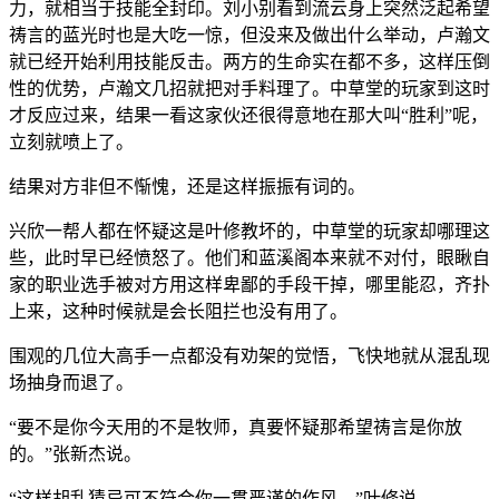
力，就相当于技能全封印。刘小别看到流云身上突然泛起希望
祷言的蓝光时也是大吃一惊，但没来及做出什么举动，卢瀚文
就已经开始利用技能反击。两方的生命实在都不多，这样压倒
性的优势，卢瀚文几招就把对手料理了。中草堂的玩家到这时
才反应过来，结果一看这家伙还很得意地在那大叫“胜利”呢，
立刻就喷上了。
结果对方非但不惭愧，还是这样振振有词的。
兴欣一帮人都在怀疑这是叶修教坏的，中草堂的玩家却哪理这
些，此时早已经愤怒了。他们和蓝溪阁本来就不对付，眼瞅自
家的职业选手被对方用这样卑鄙的手段干掉，哪里能忍，齐扑
上来，这种时候就是会长阻拦也没有用了。
围观的几位大高手一点都没有劝架的觉悟，飞快地就从混乱现
场抽身而退了。
“要不是你今天用的不是牧师，真要怀疑那希望祷言是你放
的。”张新杰说。
“这样胡乱猜忌可不符合你一贯严谨的作风。”叶修说。