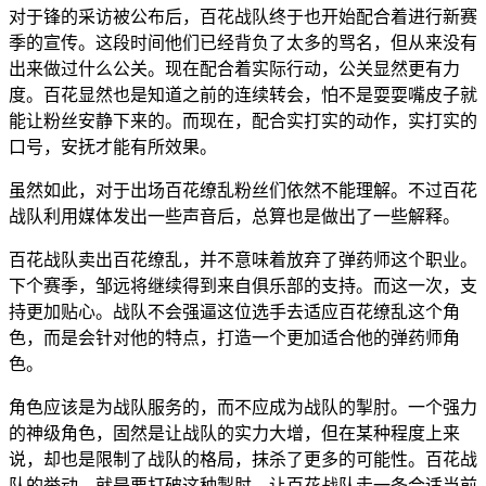
对于锋的采访被公布后，百花战队终于也开始配合着进行新赛
季的宣传。这段时间他们已经背负了太多的骂名，但从来没有
出来做过什么公关。现在配合着实际行动，公关显然更有力
度。百花显然也是知道之前的连续转会，怕不是耍耍嘴皮子就
能让粉丝安静下来的。而现在，配合实打实的动作，实打实的
口号，安抚才能有所效果。
虽然如此，对于出场百花缭乱粉丝们依然不能理解。不过百花
战队利用媒体发出一些声音后，总算也是做出了一些解释。
百花战队卖出百花缭乱，并不意味着放弃了弹药师这个职业。
下个赛季，邹远将继续得到来自俱乐部的支持。而这一次，支
持更加贴心。战队不会强逼这位选手去适应百花缭乱这个角
色，而是会针对他的特点，打造一个更加适合他的弹药师角
色。
角色应该是为战队服务的，而不应成为战队的掣肘。一个强力
的神级角色，固然是让战队的实力大增，但在某种程度上来
说，却也是限制了战队的格局，抹杀了更多的可能性。百花战
队的举动，就是要打破这种掣肘，让百花战队走一条合适当前