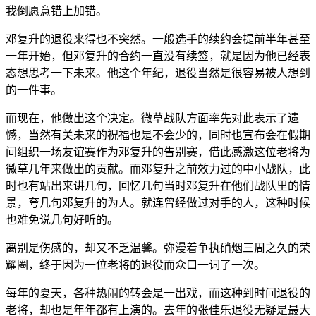
我倒愿意错上加错。
邓复升的退役来得也不突然。一般选手的续约会提前半年甚至
一年开始，但邓复升的合约一直没有续签，就是因为他已经表
态想思考一下未来。他这个年纪，退役当然是很容易被人想到
的一件事。
而现在，他做出这个决定。微草战队方面率先对此表示了遗
憾，当然有关未来的祝福也是不会少的，同时也宣布会在假期
间组织一场友谊赛作为邓复升的告别赛，借此感激这位老将为
微草几年来做出的贡献。而邓复升之前效力过的中小战队，此
时也有站出来讲几句，回忆几句当时邓复升在他们战队里的情
景，夸几句邓复升的为人。就连曾经做过对手的人，这种时候
也难免说几句好听的。
离别是伤感的，却又不乏温馨。弥漫着争执硝烟三周之久的荣
耀圈，终于因为一位老将的退役而众口一词了一次。
每年的夏天，各种热闹的转会是一出戏，而这种到时间退役的
老将，却也是年年都有上演的。去年的张佳乐退役无疑是最大