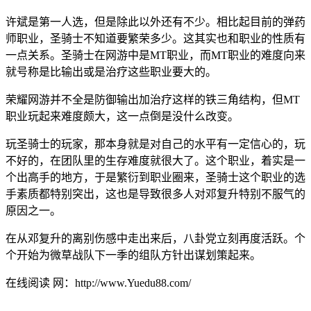
许斌是第一人选，但是除此以外还有不少。相比起目前的弹药
师职业，圣骑士不知道要繁荣多少。这其实也和职业的性质有
一点关系。圣骑士在网游中是MT职业，而MT职业的难度向来
就号称是比输出或是治疗这些职业要大的。
荣耀网游并不全是防御输出加治疗这样的铁三角结构，但MT
职业玩起来难度颇大，这一点倒是没什么改变。
玩圣骑士的玩家，那本身就是对自己的水平有一定信心的，玩
不好的，在团队里的生存难度就很大了。这个职业，着实是一
个出高手的地方，于是繁衍到职业圈来，圣骑士这个职业的选
手素质都特别突出，这也是导致很多人对邓复升特别不服气的
原因之一。
在从邓复升的离别伤感中走出来后，八卦党立刻再度活跃。个
个开始为微草战队下一季的组队方针出谋划策起来。
在线阅读 网：http://www.Yuedu88.com/