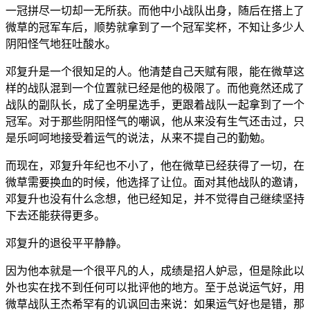
一冠拼尽一切却一无所获。而他中小战队出身，随后在搭上了
微草的冠军车后，顺势就拿到了一个冠军奖杯，不知让多少人
阴阳怪气地狂吐酸水。
邓复升是一个很知足的人。他清楚自己天赋有限，能在微草这
样的战队混到一个位置就已经是他的极限了。而他竟然还成了
战队的副队长，成了全明星选手，更跟着战队一起拿到了一个
冠军。对于那些阴阳怪气的嘲讽，他从来没有生气还击过，只
是乐呵呵地接受着运气的说法，从来不提自己的勤勉。
而现在，邓复升年纪也不小了，他在微草已经获得了一切，在
微草需要换血的时候，他选择了让位。面对其他战队的邀请，
邓复升也没有什么念想，他已经知足，并不觉得自己继续坚持
下去还能获得更多。
邓复升的退役平平静静。
因为他本就是一个很平凡的人，成绩是招人妒忌，但是除此以
外也实在找不到任何可以批评他的地方。至于总说运气好，用
微草战队王杰希罕有的讥讽回击来说：如果运气好也是错，那