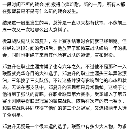
一段时间不断的转会-撩-拨得心痒难耐。新的一周，所有人都
在张望着是不是有什么新的转会发生。
结果这一周里发生的事，总算是一直以来都有伏笔，不像前三
周一次又一次地那么出人意料了。
微草战队副队长邓复升，在上赛季结束时合同就已经到期。但
在经过这段时间的考虑后，他放弃了和微草战队续约一年的机
会，同时也拒绝了来自其他所有战队的邀请，宣布退役。
邓复升在职业生涯拼博了也有六年之久，不过他不是那种一入
联盟就光华夺目的大神选手。邓复升的职业生涯头三年异常漂
泊，三年换了三支队伍。不过这些并没有影响到他的心态和状
态，无论在哪支队中，邓复升的表现都是异常勤勉。这终于让
他得到了强队的青睐，在职业联盟第六赛季，受邀加入了第五
赛季刚刚夺得联盟冠军的微草战队。随后在次年的第七赛季，
和微草战队共同获得了他们的第二个总冠军，又连续两年入选
了全明星。
邓复升无疑是一个很幸运的选手。联盟中有多少大人物，为求