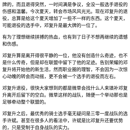
牌的，而且退得突然，一时间满是争议，全没一般选手退役的
伤感和温馨。今次夏天，转会市场风风光光。现在邓复升的退
役，总算是给这个夏天增加了一些不一样的东西。这个夏天，
可能退役的选手中，邓复升是最大牌的一位了。
有为了理想继续拼搏的热血，也有到了日子不想再继续的遗憾
和伤感。
邓复升算是离开得很平静的一位，他没有创造什么奇迹，也不
是什么传奇，但是却在联盟中留下了他的足迹。告别荣耀的邓
复升将开始他的新生活，然而职业圈的理智，不会因为一次惊
心动魄的转会而动摇，更不会被一个选手的退役而左右。
邓复升退役，很快大家想到的都是微草会找什么人来填补邓复
升离开后留下的空白。微草这样的战队，随便一个举动那也是
足够牵动整个联盟的。
邓复升之后，最优秀的骑士选手毫无疑问是三零一度战队的选
手许斌。甚至在很多人的看法中，许斌是比邓复升还要优势
的，只是受制于自身战队的实力。