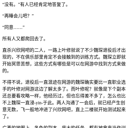
“没有。”有人已经肯定地答复了。
“再睡会儿吧？”
“同意……”
所有人又都爬回去了。
直杀兴欣网吧的二人，一路上叶修就说了不少魏琛退役后才出
现的，不在俱乐部里肯定不会接触到的训练方式。魏琛立即就
开始冥思苦想，这些方式有哪些是可以在网游中找到方式来做
的。
不得不说，退役后一直混迹在网游的魏琛确实要比一直职业选
手的叶修对网游这边了解太多了。而叶修呢？就像是下个副本
还总要看攻略一样，他经历过，但也忘得差不多了，怎么也比
不上魏琛一直浸-yin-于此。两人沟通了一会后，就已经产生创
意无数，飞一般地冲进了兴欣网吧，直上二楼就开始测试起来
了。
广袤的地图上，各色的副本，庞大的任务，都有被拿来当作训