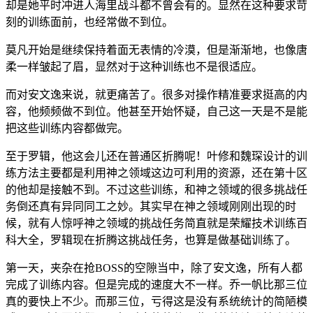
却是她平时冲进人海里战斗都不曾会有的。显然在这种要求苛
刻的训练面前，也经常做不到位。
莫凡开始是继续保持着面无表情的冷漠，但是渐渐地，也像唐
柔一样皱起了眉，显然对于这种训练也不是很适应。
而对安文逸来说，就更痛苦了。很多对操作精准要求挺高的内
容，他频频做不到位。他甚至开始怀疑，自己这一天是不是能
把这些训练内容都做完。
至于罗辑，他这会儿还在普通区折腾呢！叶修和魏琛设计的训
练方法主要都是利用神之领域这边可利用的资源，还在第十区
的他却是接触不到。不过这些训练，和神之领域的很多挑战任
务倒还真有异同同工之妙。其实早在神之领域刚刚出现的时
候，就有人惊呼神之领域的挑战任务简直就是荣耀技术训练百
科大全，罗辑现在折腾这挑战任务，也算是做基础训练了。
第一天，夹杂在抢BOSS的空隙当中，除了安文逸，所有人都
完成了训练内容。但是完成的速度大不一样。乔一帆比那三位
真的要快上不少。而那三位，亏得这是没有系统统计的简陋模