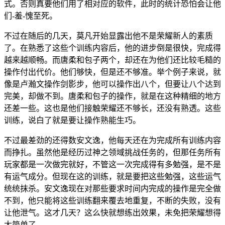
式。否则真要他们用了相对应的软件，此时的统计恐怕会让他
们-羞-愧至死。
不过在随后的几天，莫凡开始显露出他不是荣耀新人的素质
了。在熟悉了这些个训练内容后，他的进步倒是很快，完成得
越来越顺畅。而唐柔和包子两个，却还在为他们还比较毛糙的
操作付出代价。他们够快，但是还不够准。举个例子来说，就
像是卢瀚文操作剑影步，他可以操作出八个，但要让八个达到
完美，却做不到。唐柔和包子的操作，就是在这种精细的地方
还差一些。这也是他们接触荣耀还不够长，还没有熟透。这些
训练，说白了就是要让操作熟能生巧。
不过最差劲的还得数安文逸，他每天还在为完成所有训练内容
而挣扎。虽然他是经历过神之领域挑战任务的，但那任务所有
玩家都是一次做完就好，不管这一次完成得有多勉强，是不是
有运气成分。但现在这的训练，就是要把这些勉强，这些运气
统统抹杀。安文逸现在对那些要求时间内完成的操作是完全做
不到，他只能将这些训练翻来覆去地重复，不断的失败，没有
让他泄气。这才几天？这么快就想练出效果，未免把荣耀想得
太简单了。