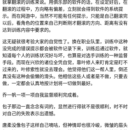
就拿翻滚的训练来说。用俱乐部的软件的话，在设定好后，在
翻滚的过程中，方向略有偏差，立刻就会得到软件的系统提
示。而在网游中，当然不可能有任何提示，只能是自己翻滚完
以后，看角色的位置来自己判断刚才翻滚的方向、距离有没有
达到训练内容中要求的。
这无疑就很考验大家的自觉性了。换在职业队里，训练中这种
没完成的错误提示都会被软件记录下来，训练后通过软件，就
知道每个人的训练状况好与坏，也算是对选手训练的一种监督
手段。而现在兴欣的诸位全凭自觉，靠叶修人来盯肯定是盯不
过来的，叶修索性就没去理会。他觉得他们这一帮人里，倒还
真没有这种会偷懒的滑头。他相信这些人或者是不做，只要去
做，一定都会认真地按计划将一切做到最好。
乔一帆一项一项自我监督顺利完成着。
包子那边一直念念有词的，显然进行得就不是很顺利，时不时
对自己的失败表示出遗憾。
唐柔没像包子这样自己嘀咕，但神情却也很冷峻，微皱的眉头