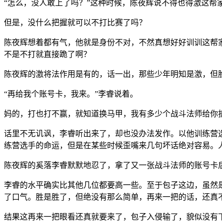
“怎么，没人敢上了吗？”这种时候，陈夜辉说不得也得激这
但是，没什么把握就可以不打比赛了吗？
陈夜辉想着都有气，他就是身份不对，不然真想好好训训这帮
不是不打就直接跪了啊？
陈夜辉的激将法作用是有的，话一出，那些少年明知是激，但
“再给我个账号卡，我来。”李睿说着。
妈的，打也打不赢，就知道换马甲，我有多少个战斗法师给你
话里不无讥讽，李睿听出来了，却也没办法发作。以他训练营
练营选手的命运，但是在某些时候歪嘴来几句坏话绝对容易。
陈夜辉的奚落李睿默默地忍了，拿了又一张战斗法师的账号卡
李睿的水平确实比其他几位都要高一些。至于包子这边，虽然
了口气。胜是胜了，但绝没有那么简单，再来一把的话，还真
结果这再来一把眼看还真就要来了，包子入侵输了，貌似没有