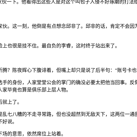
帮家伙一下。他看得出这些人是对这个叫包子入侵不好琢磨的打法
家伙。这一刻，他倒是有点想念邱非了。邱非的话，肯定不会因
脸上也很是挂不住。最自负的李睿，这时终于站出来了。
折腾？陈夜辉心下腹诽着，但嘴上却只是说了后半句：“账号卡也
选手的身份，人家堂堂公会的掌门的确没必要太把他当回事。反
人家毕竟也算是俱乐部上层人物。
后就上了。
是乱七八糟的不走寻常路，但也没超然到无敌天下，这两位一通
不好说。
下场的意思，依然席位上站着。