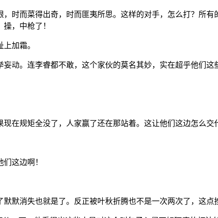
眼，时而菜得出奇，时而匪夷所思。这样的对手，怎么打？所有
，操，中枪了！
耻上加霜。
举妄动。连李睿都不敢，这个家伙的莫名其妙，实在超乎他们这
果现在规矩全没了，人家赢了还在那站着。这让他们这边怎么交
他们这边啊！
了默默消失也就是了。反正被叶秋折腾也不是一次两次了，这点