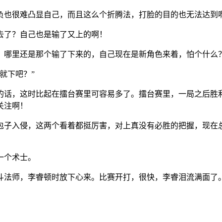
负也很难凸显自己，而且这么个折腾法，打脸的目的也无法达到
去了？自己也是输了又上的啊！
，哪里还是那个输了下来的，自己现在是新角色来着，怕个什么
就下吧？”
的话，这时比起在擂台赛里可容易多了。擂台赛里，一局之后胜
关注啊！
包子入侵，这两个看着都挺厉害，对上真没有必胜的把握，现在
一个术士。
斗法师，李睿顿时放下心来。比赛开打，很快，李睿泪流满面了