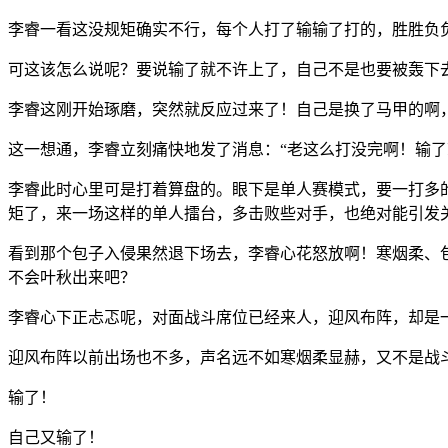
李睿一看这没规矩确实不行，每个人打了输输了打的，胜胜负
可这该怎么说呢？要说输了就不许上了，自己不是也要被轰下
李睿这刚开始琢磨，突然就反应过来了！自己是换了马甲的啊
这一想通，李睿立刻痛快地发了消息：“老这么打没完啊！输了
李睿此时心里可是打着算盘的。眼下是单人赛模式，要一打多
矩了，来一场这样的单人擂台，多击败些对手，也绝对能引发
看到那个包子入侵果然退下场去，李睿心花怒放啊！寒烟柔、
不会叶秋出来吧？
李睿心下正忐忑呢，对面战斗席位已经来人，迎风布阵，却是
迎风布阵以前出场也不多，声名远不如寒烟柔显赫，又不是战
输了！
自己又输了！