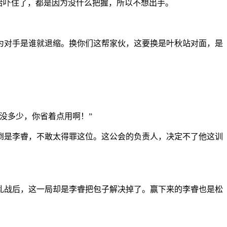
给吓住了，都是因为没什么把握，所以不想出手。
为对手是谁就退缩。换你们这帮家伙，这要换是叶秋站对面，是
没多少，你省着点用啊！”
倒是李睿，不敢太得罪这位。这公会的负责人，决定不了他这训
乱战后，这一局却是李睿把包子解决掉了。赢下来的李睿也是松