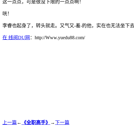
这一点点，可是很没下限的一点点啊！
咣！
李睿也起身了，转头就走。又气又-羞-的他，实在也无法坐下
在 线阅DU网
：http://Www.yuedu88.com/
上一篇
←
《全职高手》
→
下一篇