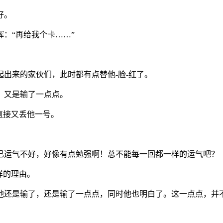
好。
：“再给我个卡……”
出来的家伙们，此时都有点替他-脸-红了。
，又是输了一点点。
直接又丢他一号。
己运气不好，好像有点勉强啊！总不能每一回都一样的运气吧？
样的理由。
他还是输了，还是输了一点点，同时他也明白了。这一点点，并