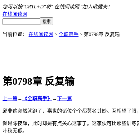
您可以按"CRTL+D"将" 在线阅读网 "加入收藏夹！
在线阅读网
当前位置：
在线阅读网
>
全职高手
> 第0798章 反复输
第0798章 反复输
上一篇
←
《全职高手》
→
下一篇
邱非这突然就跑了，嘉世的诸位个个都莫名其妙。互相望了眼
倒是陈夜辉，此时却是有点关心这事了。这家伙可比那些训练
叶秋无疑。