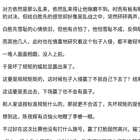
对方依然是那么乱来，依然乱来得让他琢磨不到。时而有板有
的对决，但给白胜先的感觉却好像是乱战之中，突然砰砰两声
白胜先雪耻的心情依旧，但他有点怕了，他怕雪耻不成，反倒
而其他几人，此时也在慎重地研究着这个包子入侵，都不敢轻
一堆人面面相觑，没人上前。
于是坏了规矩的尴尬显露出来了。
这要是规规矩矩的，这时候包子入侵赢了不就自己下去了？结
这话要是丢出去，下场赢了也不会有面子。
和人家谈按标准规矩什么的，那就更不合适了，先坏规矩的是
想到这，陈夜辉有点恼火地瞪了李睿一眼。
不过好在这次比赛他没有打什么旗号，赢了打脸固然高兴，输