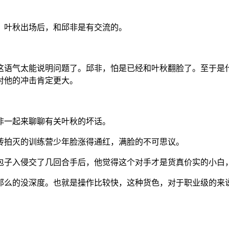
：叶秋出场后，和邱非是有交流的。
这语气太能说明问题了。邱非，怕是已经和叶秋翻脸了。至于是
对他的冲击肯定更大。
非一起来聊聊有关叶秋的坏话。
砖拍灭的训练营少年脸涨得通红，满脸的不可思议。
包子入侵交了几回合手后，他觉得这个对手才是货真价实的小白，
那么的没深度。也就是操作比较快，这种货色，对于职业级的来