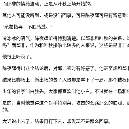
而邱非的情绪波动，正是从叶秋上场开始的。
其他人可能没听到，或是没当回事，可是陈夜辉可是有留意到
“承蒙指导，不胜感激。”
冷冰冰的语气，陈夜辉听得特别清楚。以邱非和叶秋的关系，
吗？而邱非，作为和叶秋接触比较多的人来说，这些是是非非
他恨上叶秋了。
陈夜辉得出这个结论后，对邱非顿时有好感了。他甚至想和邱
结果比赛场上，新出场的包子入侵却是拿下了一局。那个被板
少年的名字叫白胜先，大家都喜欢叫他小白。不过就在上场和
是的，当时他觉得这个对手特别菜，攻击的套路那么的肤浅，
的。
大话说出去了，结果再打下去，却发现不是那么回事。