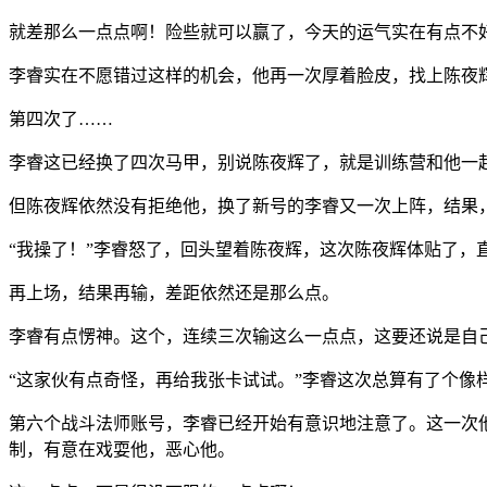
就差那么一点点啊！险些就可以赢了，今天的运气实在有点不
李睿实在不愿错过这样的机会，他再一次厚着脸皮，找上陈夜辉
第四次了……
李睿这已经换了四次马甲，别说陈夜辉了，就是训练营和他一起
但陈夜辉依然没有拒绝他，换了新号的李睿又一次上阵，结果
“我操了！”李睿怒了，回头望着陈夜辉，这次陈夜辉体贴了，
再上场，结果再输，差距依然还是那么点。
李睿有点愣神。这个，连续三次输这么一点点，这要还说是自
“这家伙有点奇怪，再给我张卡试试。”李睿这次总算有了个像
第六个战斗法师账号，李睿已经开始有意识地注意了。这一次
制，有意在戏耍他，恶心他。