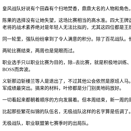
皇风战队好说有个田森有个扫地焚香，鼎鼎大名的人物和角色
陈果的选择没有让她失望，这场比赛相当的高水准。四大王牌
老将的战术素养绝对是年轻人无法比拟的，尤其这四位都是王
同一轮里，强队纷纷拿到了令人满意的积分。除了百花战队。
两轮比赛结束，两周也是晃眼而过。
职业选手只以职业比赛为目的，除--去比赛，就是积极地训
BOSS而奔波。
义斩那边斩楼兰等人是退出了，不过其他公会依然是原班人马
军成绩最突出。搞来的材料，叶修都是分门别类地码放好。
一切看起来都朝着顺序的方向发展着。但本周结束，新一周的
比起那些繁花似锦的队伍名，无极战队这样的名字算是低调了
无极战队，职业联盟第七赛季时的出局队。