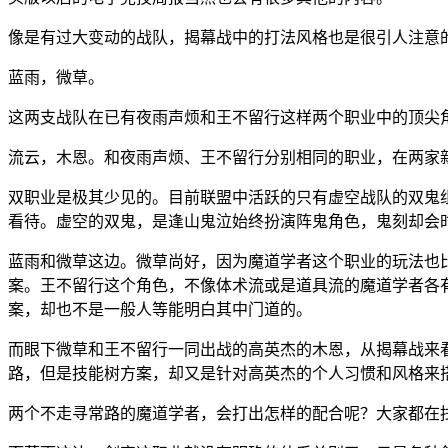
像是有过大变动的战队，揭幕战中的打法风格也是很引人注意
蓝雨，微草。
这两支战队在已有夜雨声烦和王不留行这样两个职业中的顶尖
流云，木恩。和夜雨声烦、王不留行分别相同的职业，在两家
双职业是极其少见的。目前联盟中活跃的只有虚空战队的双鬼
看待。虚空的双鬼，是逢山鬼泣始终扮演阵鬼角色，鬼刻却会
蓝雨和微草这边。微草尚好，因为魔道学者这个职业的玩法也
案。王不留行这个角色，不像体术流或是道具流的魔道学者各
案，却也不是一般人等能明白其中门道的。
而眼下微草和王不留行一同出战的高英杰的木恩，从揭幕战来
路，但是技能树方案，却又是针对高英杰的个人习惯和风格来
两个不走寻常路的魔道学者，会打出怎样的配合呢？大家都在