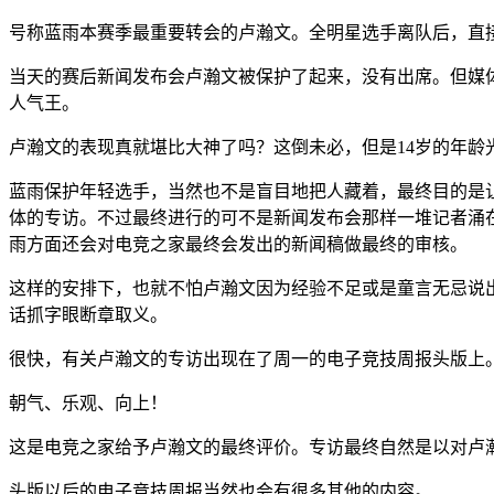
号称蓝雨本赛季最重要转会的卢瀚文。全明星选手离队后，直
当天的赛后新闻发布会卢瀚文被保护了起来，没有出席。但媒
人气王。
卢瀚文的表现真就堪比大神了吗？这倒未必，但是14岁的年龄
蓝雨保护年轻选手，当然也不是盲目地把人藏着，最终目的是
体的专访。不过最终进行的可不是新闻发布会那样一堆记者涌
雨方面还会对电竞之家最终会发出的新闻稿做最终的审核。
这样的安排下，也就不怕卢瀚文因为经验不足或是童言无忌说
话抓字眼断章取义。
很快，有关卢瀚文的专访出现在了周一的电子竞技周报头版上
朝气、乐观、向上！
这是电竞之家给予卢瀚文的最终评价。专访最终自然是以对卢
头版以后的电子竞技周报当然也会有很多其他的内容。