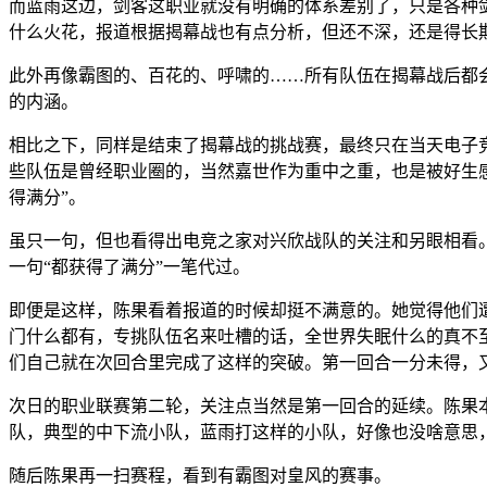
而蓝雨这边，剑客这职业就没有明确的体系差别了，只是各种
什么火花，报道根据揭幕战也有点分析，但还不深，还是得长
此外再像霸图的、百花的、呼啸的……所有队伍在揭幕战后都
的内涵。
相比之下，同样是结束了揭幕战的挑战赛，最终只在当天电子
些队伍是曾经职业圈的，当然嘉世作为重中之重，也是被好生
得满分”。
虽只一句，但也看得出电竞之家对兴欣战队的关注和另眼相看。
一句“都获得了满分”一笔代过。
即便是这样，陈果看着报道的时候却挺不满意的。她觉得他们遭
门什么都有，专挑队伍名来吐槽的话，全世界失眠什么的真不
们自己就在次回合里完成了这样的突破。第一回合一分未得，
次日的职业联赛第二轮，关注点当然是第一回合的延续。陈果
队，典型的中下流小队，蓝雨打这样的小队，好像也没啥意思
随后陈果再一扫赛程，看到有霸图对皇风的赛事。