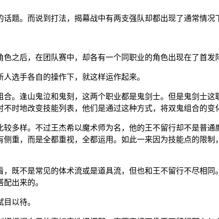
的话题。而说到打法，揭幕战中有两支强队却都出现了通常情况
角色之后，在团队赛中，却各有一个同职业的角色出现在了首发
新人选手各自的操作下，就这样运作起来。
组合。逢山鬼泣和鬼刻，这两个职业都是鬼剑士。但是鬼剑士这
时不时地改变技能列表，他们是通过这种方式，将双鬼组合的变
比较多样。不过王杰希以魔术师为名，他的王不留行却不是普通
有侧重，而是全都重视，全都运用。如此一来因为技能点的限制
看，既不是常见的体术流或是道具流，但也和王不留行不尽相同
搭配出来的。
拭目以待。