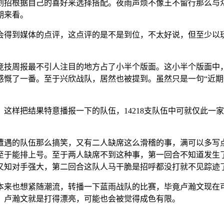
剑招根据自己的喜好来选择搭配。夜雨声烦不像王不留行那么与
期来看。
会得到媒体的点评，这点评的是不是到位，不太好说，但至少以
竞技周报最不引人注目的地方占了小半个版面。这小半个版面中
感慨了一番。至于兴欣战队，居然也被提到。虽然只是一句“近
这样把结果特意播报一下的队伍，14218支队伍中可就仅此一
遇的队伍那么搞笑，又有二人缺席这么滑稽的事，满可以多写点的
至于能排上号。至于两人缺席不到这种事，第一回合不知道发生
又知对手强大，第二回合这队人马干脆是招呼都没打就不见踪迹
本来也想紧随潮流，转播一下蓝雨战队的比赛，毕竟卢瀚文现在
，卢瀚文就是打得漂亮，可能也会被觉得成色有限。