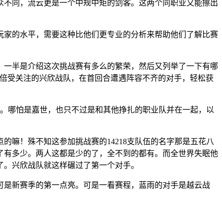
众不同，流云更是一个中规中矩的剑客。这两个同职业又能擦出
玩家的水平，需要这种比他们更专业的分析来帮助他们了解比赛
，一半是介绍这次挑战赛有多么的繁荣，然后又列举了一下有哪
期倍受关注的兴欣战队，在首回合遭遇阵容不齐的对手，轻松获
家。哪怕是嘉世，也只不过是和其他挣扎的职业队并在一起，以
嘛！殊不知这参加挑战赛的14218支队伍的名字那是五花八
了有多少。两人这都是少的了，全不到的都有。而全世界失眠他
了。兴欣战队就这样碾过了第一个对手。
可是新赛季的第一点亮。可是一看赛程，蓝雨的对手是越云战