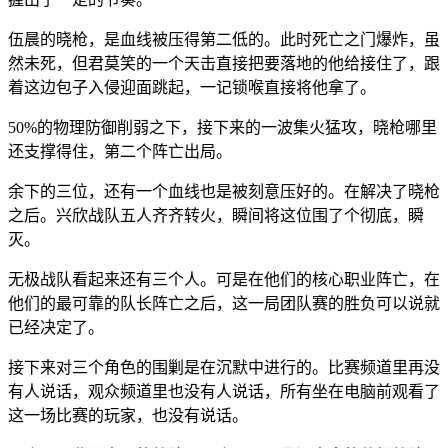
伍晨的晓枪，是血线被压得第二低的。此时死亡之门爆炸，虽
然未死，但君莫笑的一个天击直接把要落地的他给接住了，跟
着这边包子入侵迎面跳起，一记锁喉直接将他拿了。
50%的物理防御削弱之下，接下来的一波集火猛攻，晓枪哪里
还支撑得住，第二个阵亡出局。
余下的三位，还有一个血线也是被刻意压好的。在解决了晓枪
之后。兴欣战队五人齐齐转火，瞬间将这位围了个彻底，瞬
灭。
无极战队看起来还有三个人。可是在他们的核心职业阵亡，在
他们的最可靠的队长阵亡之后，这一局团队赛的胜负可以说就
已经决定了。
接下来对三个角色的围剿是在沉默中进行的。比赛频道里再没
有人说话，观众频道里也没有人说话，所有坐在电脑前观看了
这一场比赛的玩家，也没有说话。