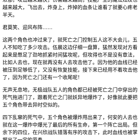
越来越大，飞出去，炸身上，炸掉的血条让谁看了就要心疼老
半天。
君莫笑、迎风布阵……
这两个角色也冲过来了，就死亡之门控制五人这不大会儿，五
人不知吃了多少攻击。伍晨这边仔细一盘算，猛然发现对方看
起来是憋足了劲地抓紧时间猛攻呢，但攻得也不是没有章法，
比如人去也，现在就再没有人去攻击他了。因为他的血线已经
被压到足够低了，又没有恢复技能，接下来已经用不着攻击他
了，因为死亡之门还有一个收尾呢！
无声无息地，无极战队五人的角色都已经被死亡之门中穿出的
死气拖进门了，跟着死亡之门就妖异地爆炸了，好像就此要把
五个角色带去异时空似的。
四下乱窜的死气中，五个角色被爆炸甩出来了，何安的人去也
就在这一爆炸中爆光了最后的所有生命，第一个阵亡出局。但
余下的四位，在兴欣战队错落有序的攻击下，此时血线也被掌
握出了一定的节奏。