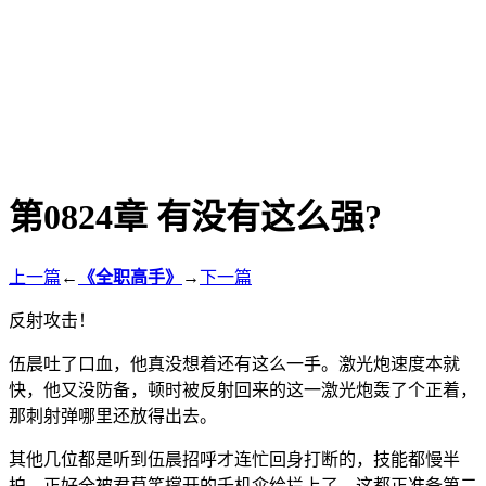
第0824章 有没有这么强?
上一篇
←
《全职高手》
→
下一篇
反射攻击！
伍晨吐了口血，他真没想着还有这么一手。激光炮速度本就
快，他又没防备，顿时被反射回来的这一激光炮轰了个正着，
那刺射弹哪里还放得出去。
其他几位都是听到伍晨招呼才连忙回身打断的，技能都慢半
拍，正好全被君莫笑撑开的千机伞给拦上了。这都正准备第二