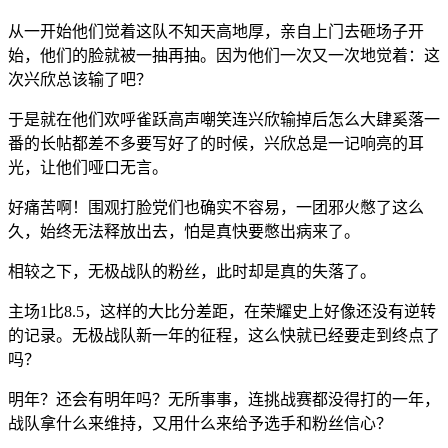
从一开始他们觉着这队不知天高地厚，亲自上门去砸场子开
始，他们的脸就被一抽再抽。因为他们一次又一次地觉着：这
次兴欣总该输了吧？
于是就在他们欢呼雀跃高声嘲笑连兴欣输掉后怎么大肆奚落一
番的长帖都差不多要写好了的时候，兴欣总是一记响亮的耳
光，让他们哑口无言。
好痛苦啊！围观打脸党们也确实不容易，一团邪火憋了这么
久，始终无法释放出去，怕是真快要憋出病来了。
相较之下，无极战队的粉丝，此时却是真的失落了。
主场1比8.5，这样的大比分差距，在荣耀史上好像还没有逆转
的记录。无极战队新一年的征程，这么快就已经要走到终点了
吗？
明年？还会有明年吗？无所事事，连挑战赛都没得打的一年，
战队拿什么来维持，又用什么来给予选手和粉丝信心？