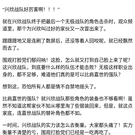
“兴欣战队好厉害啊！！！”
就在兴欣战队终于把最后一个无极战队的角色击杀时，观众频
道里，那个为兴欣叫过好的家伙又一次冒出来了。
蹭蹭蹭地又是连刷了数屏后，还没等着人回咬呢，就已经飘然
而去了。
围观打脸党们郁闷呐！这脸，怎么就又打到自己脸上来了呢？
这兴欣战队，到底要什么样的队伍才能击败？无极这样职业出
身的，都不足够，难道他们真的是可以比肩嘉世的强队？
想到这，恐怕所有人都是情不自禁地摇头了。
比肩嘉世的强队？就兴欣战队那些角色的装备也不够看啊！虽
然不知道这帮家伙不知从哪里淘了些银装回来，但是，就这点
家底，连嘉世战队的替补角色都不如。
一时间，兴欣战队的实力该怎么去衡量。大家都头痛了！实力
衡量不清楚的亏，围观打脸党们已经是一吃再吃了。