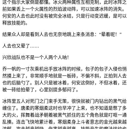
这个指示大家倒是都懂。冰火两种属性互相克制，此时冰阵之
前如果丢上一个火属性的烈焰波动阵，可以加速冰阵的消失。
何安的人去也此时没有被完全冰结，只是行动变迟缓，是可以
释放技能的。
结果众人却是看到人去也无奈地跳上来条消息：“晕着呢！”
人去也又晕了……
兴欣战队也不是一个人两个人呐！
乔一帆的一寸灰乘机出手放冰阵的时候，包子的包子入侵也悄
然摸上来了，非常顺手地就是一板砖，不偏不斜，正拍到人去
也的后脑勺了。别人只是被冰着，何安这倒好，不但冰着，还
被一砖给拍晕了，心里别提多郁闷了。
冰阵里五人对死门之门束手无策，很快就被门内钻出的黑气给
缠住了。唐柔的寒烟柔这时也早冲了上来，也不知道是憋了多
大的火，挥舞着战矛朝着被黑气抓住的五个角色就是叮哐一通
乱揍。连击飞快地累计着，寒烟柔身上斗者意志的金光越来越
浓郁，攻击越来越快，伤害越来越高，技能产生的魔法炫纹也