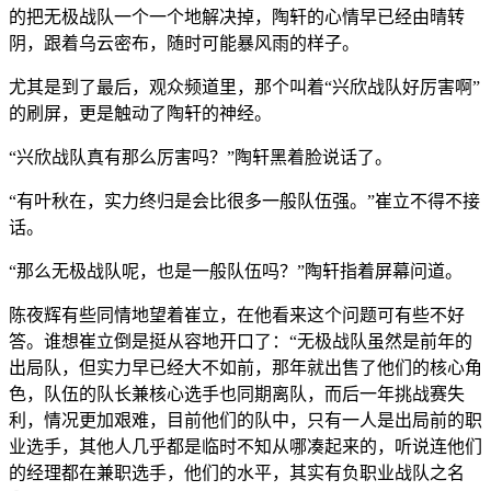
的把无极战队一个一个地解决掉，陶轩的心情早已经由晴转
阴，跟着乌云密布，随时可能暴风雨的样子。
尤其是到了最后，观众频道里，那个叫着“兴欣战队好厉害啊”
的刷屏，更是触动了陶轩的神经。
“兴欣战队真有那么厉害吗？”陶轩黑着脸说话了。
“有叶秋在，实力终归是会比很多一般队伍强。”崔立不得不接
话。
“那么无极战队呢，也是一般队伍吗？”陶轩指着屏幕问道。
陈夜辉有些同情地望着崔立，在他看来这个问题可有些不好
答。谁想崔立倒是挺从容地开口了：“无极战队虽然是前年的
出局队，但实力早已经大不如前，那年就出售了他们的核心角
色，队伍的队长兼核心选手也同期离队，而后一年挑战赛失
利，情况更加艰难，目前他们的队中，只有一人是出局前的职
业选手，其他人几乎都是临时不知从哪凑起来的，听说连他们
的经理都在兼职选手，他们的水平，其实有负职业战队之名