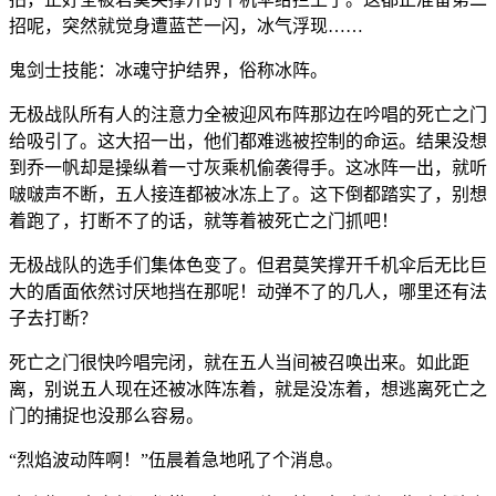
招呢，突然就觉身遭蓝芒一闪，冰气浮现……
鬼剑士技能：冰魂守护结界，俗称冰阵。
无极战队所有人的注意力全被迎风布阵那边在吟唱的死亡之门
给吸引了。这大招一出，他们都难逃被控制的命运。结果没想
到乔一帆却是操纵着一寸灰乘机偷袭得手。这冰阵一出，就听
啵啵声不断，五人接连都被冰冻上了。这下倒都踏实了，别想
着跑了，打断不了的话，就等着被死亡之门抓吧！
无极战队的选手们集体色变了。但君莫笑撑开千机伞后无比巨
大的盾面依然讨厌地挡在那呢！动弹不了的几人，哪里还有法
子去打断？
死亡之门很快吟唱完闭，就在五人当间被召唤出来。如此距
离，别说五人现在还被冰阵冻着，就是没冻着，想逃离死亡之
门的捕捉也没那么容易。
“烈焰波动阵啊！”伍晨着急地吼了个消息。