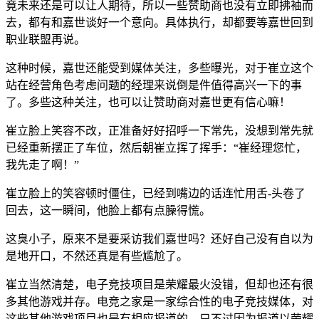
竟未来还是可以让人期待，所以一些赞助商也没有立即拂袖而
去，都有和嘉世谈好一个意向。具体执行，却都要等嘉世回到
职业联盟再说。
这种时候，嘉世还能受到媒体关注，多些曝光，对于崔立这个
站在经营角色考虑问题的经理来说倒是件值得高兴一下的事
了。多些这种关注，也可以让赞助商对嘉世更有信心嘛！
崔立脸上笑容不改，正准备好好招呼一下常先，没想到常先就
已经重新摆正了车位，然后朝崔立挥了挥手：“崔经理您忙，
我先走了啊！”
崔立脸上的笑容顿时僵住，已经到嘴边的话连忙用舌-头卷了
回去，这一瞬间，他脸上都有点臊得慌。
这臭小子，原来不是要采访我们嘉世吗？还好自己没有自以为
是地开口，不然还真是有些尴尬了。
崔立当然清楚，电子竞技项目是荣耀最火没错，但却也还有很
多其他游戏并存。电竞之家是一家综合性的电子竞技媒体，对
这些其他游戏项目也是有相应报道的。只不过因为报道以荣耀