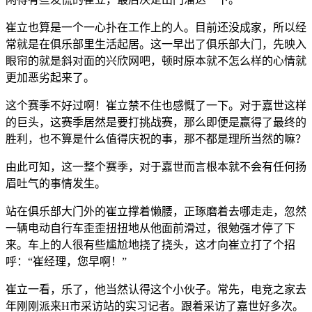
崔立也算是一个一心扑在工作上的人。目前还没成家，所以经
常就是在俱乐部里生活起居。这一早出了俱乐部大门，先映入
眼帘的就是斜对面的兴欣网吧，顿时原本就不怎么样的心情就
更加恶劣起来了。
这个赛季不好过啊！崔立禁不住也感慨了一下。对于嘉世这样
的巨头，这赛季居然是要打挑战赛，那么即便是赢得了最终的
胜利，也不算是什么值得庆祝的事，那不都是理所当然的嘛？
由此可知，这一整个赛季，对于嘉世而言根本就不会有任何扬
眉吐气的事情发生。
站在俱乐部大门外的崔立撑着懒腰，正琢磨着去哪走走，忽然
一辆电动自行车歪歪扭扭地从他面前滑过，很勉强才停了下
来。车上的人很有些尴尬地挠了挠头，这才向崔立打了个招
呼：“崔经理，您早啊！”
崔立一看，乐了，他当然认得这个小伙子。常先，电竞之家去
年刚刚派来H市采访站的实习记者。跟着采访了嘉世好多次。