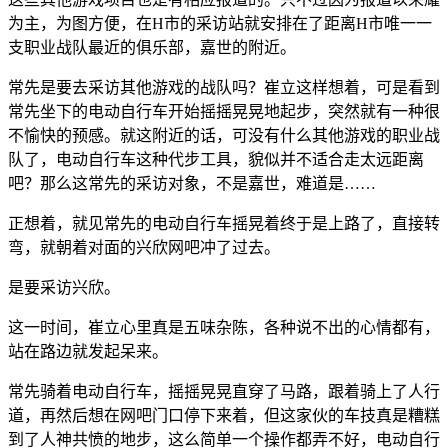
为主，为图方便，在H市的采访站就安排在了距离H市唯一一
支职业战队最近的俱乐部，嘉世的附近。
常先是要去采访其他游戏的战队吗？崔立这样想着，可是看到
常先坐下的电动自行车开始摇摇晃晃地起步，突然就有一种很
不愉快的预感。就这附近的话，可没有什么其他游戏的职业战
队了，电动自行车这种代步工具，貌似并不适合走太远距离
吧？那么这常先的采访对象，不是嘉世，难道是……
正想着，就见常先的电动自行车摇晃着终于是上路了，直接转
弯，就朝着对面的兴欣网吧冲了过去。
是要采访兴欣。
这一时间，崔立心里真是五味杂陈，各种说不出的心情都有，
站在路边就发起呆来。
常先骑着电动自行车，摇摇晃晃直穿了马路，跟着骑上了人行
道，再然后想在网吧门口停下来着，但这家伙的车技真是糟糕
到了人神共愤的地步，这么简单一个操作都弄不好，电动自行