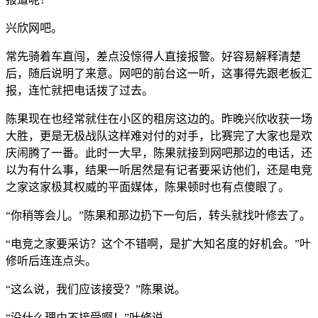
兴欣网吧。
常先骑着车直闯，差点没惊得人直接报警。好容易解释清楚
后，随后说明了来意。网吧的前台这一听，这事得先跟老板汇
报，连忙就把电话拨了过去。
陈果现在也经常就住在小区的租房这边的。昨晚兴欣收获一场
大胜，更是无极战队这样难对付的对手，比赛完了大家也是欢
庆闹腾了一番。此时一大早，陈果就接到网吧那边的电话，还
以为有什么事，结果一听居然是有记者要采访他们，还是电竞
之家这家极其权威的平面媒体，陈果顿时也有点傻眼了。
“你稍等会儿。”陈果和那边扔下一句后，转头就找叶修去了。
“电竞之家要采访？这个不错啊，是扩大知名度的好机会。”叶
修听后连连点头。
“这么说，我们应该接受？”陈果说。
“没什么理由不接受啊！”叶修说。