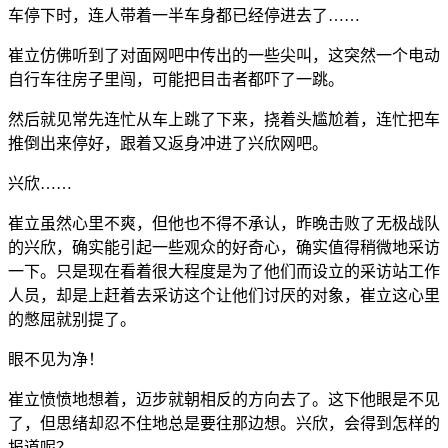
车停下时，连人带着一半车身都已经停进去了……
崔立仿佛听到了对面网吧中传出的一些尖叫，这突然一个电动
自行车往房子里闯，可能把目击者都吓了一跳。
然后就见常先连忙从车上跳了下来，挠着头尴尬着，连忙把车
推倒出来停好，跟着又返身冲进了兴欣网吧。
兴欣……
崔立虽然心里不爽，但他也不得不承认，昨晚击败了无极战队
的兴欣，确实能引起一些观众的好奇心，确实值得稍微地采访
一下。只是现在看着很大程度是为了他们而设立的采访站工作
人员，却是上赶着去采访这个让他们讨厌的对象，崔立这心里
的憋屈就别提了。
眼不见为净！
崔立愤愤地想着，迈步就朝相反的方向去了。这下他眼是不见
了，但思绪却忍不住地总是要往那边想。兴欣，会得到怎样的
报道呢？