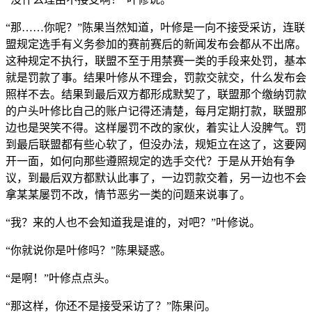
“那……你呢？”陈果当然知道，叶修是一向不接受采访，连联
盟规定选手有义务参加的赛前赛后的新闻发布会都从不出席。
这种规定不执行，联盟不至于用禁赛一类的手段来处罚，基本
就是罚款了事。结果叶修从不理会，罚款交就交，什么发布会
照样不去。结果到最后双方都形成默契了，联盟那个缴纳罚款
的户头叶修比自己的账户记得还清楚，每月定期打款，联盟那
边也是哭笑不得。这样屡罚不改的家伙，着实让人没脾气。罚
到最后联盟都有些心软了，但没办法，规矩立在这了，这要网
开一面，如何向那些遵照规定的选手交代？于是从开始有争
议，到最后双方都默认此事了，一边罚款交着，另一边也不会
拿某某屡罚不改，情节恶劣一类的问题来说事了。
“我？来的人也不会知道我是谁的，对吧？”叶修说。
“你就说你是叶修吗？”陈果疑惑。
“是啊！”叶修点点头。
“那这样，你还不是接受采访了？”陈果问。