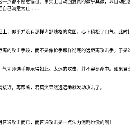
这一点都不愿意错过。事实上自动回复真的微乎其微，靠自动回
至自己满意为止……
赶上，似乎并没有那样卑鄙贱格的意图，心下稍松了口气。此时
距离的攻击手段，而不是像枪手那样彻底的远距离攻击手。于是
，气功师选手却乐得如此。太远的攻击，并不容易命中。如果君
离接近，再跟着，君莫笑果然远远地就发动攻击了。
用普通攻击而已，而普通攻击是一点法力消耗也没的啊！