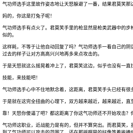
气功师选手这里故作姿态地让天怒躲避了一番，结果君莫笑那边
妈的，你这是打兔子呢！
气功师选手有点火了。君莫笑手里的枪显然是枪类武器中的步
似的。
这样耗，不等于让他自动回复了吗？气功师选手一看自己的阴
过去的样子让对方高高兴兴地再多来点攻击的。
于是天怒就这么摇晃着冲上了，君莫笑这边，似乎也没有一直
技能，来技能吧！
气功师选手心中不住地默念着，这距离，君莫笑手头已经有很
于是就在这完全扭曲的心理下，双方越来越近，越来越近，直
靠！天怒你傻逼了吧？都这距离了你这气功师还不开始攻击？
气功师这职业，近战能力是有的，但并不算突出。而君莫笑，
到了气功师可以攻击的范围了，还在那摇啊晃的好像等着挨揍