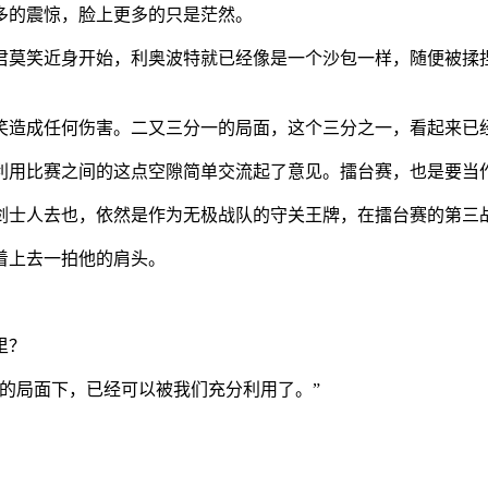
多的震惊，脸上更多的只是茫然。
君莫笑近身开始，利奥波特就已经像是一个沙包一样，随便被揉
笑造成任何伤害。二又三分一的局面，这个三分之一，看起来已
利用比赛之间的这点空隙简单交流起了意见。擂台赛，也是要当
剑士人去也，依然是作为无极战队的守关王牌，在擂台赛的第三
着上去一拍他的肩头。
里？
的局面下，已经可以被我们充分利用了。”