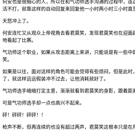
何安也是很细心的人，所以在和气功师选手沟通的过程中，连
活不打，就靠这样的自动回复来回复他一小时两小时三小时直
天怒冲上了。
何安连忙又从观众上帝视角去看君莫笑，发现君莫笑也在迎面
地看起了比赛。
气功师这个职业，如果从攻击距离上来讲，只能说是有一些中
笑。
如果是以往，面对这样的角色可能会觉得有些烦闷，但是此时
了，就这样远远假装冲不过去，让他消耗就好了。
气功师选手暗暗打定主意，渐渐就看到君莫笑的身影，跟着距
可是气功师选手却一点也高兴不起来。
砰！砰砰！砰砰！！
枪声不断，但再连续的也没有超过两声，君莫笑这根本只是在