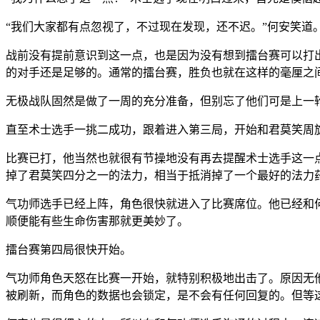
“我们大家都有点忽视了，不过现在发现，还不迟。”何安笑道
战前没有提前意识到这一点，也是因为没有想到擂台赛可以打
的对手还是足够的。通常的擂台赛，胜负也就在这样的毫厘之
无极战队固然是做了一周的充分准备，但别忘了他们可是上一
直至术士选手一挑二成功，跟着进入第三局，开始和君莫笑周
比赛已打，他当然也就很有节操地没有再去提醒术士选手这一
掉了君莫笑四分之一的法力，相当于抵消掉了一个最好的法力
气功师选手已经上阵，角色很快就进入了比赛席位。他已经和
顺便能有些生命伤害那就更美妙了。
擂台赛第四局很快开始。
气功师角色天怒在比赛一开始，就特别积极地出击了。原因无
被刷新，而角色的数据也会锁定，是不会有任何回复的。但等