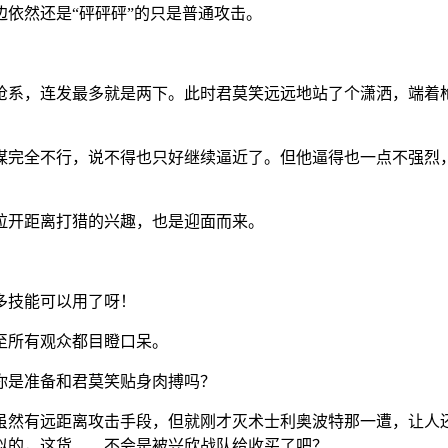
依然还是“砰砰砰”的只是普通攻击。
枪系，连发最多就是两下。此时君莫笑远远地站了个潇洒，端着
谋完全不行，说不得也只好继续逼近了。但他逼得也一点不强烈
拉开距离打猎的兴趣，也是迎面而来。
多技能可以用了呀！
至所有观众都目瞪口呆。
你是准备和君莫笑贴身肉搏吗？
虽然有远距离攻击手段，但就刚才灭术士利奥波特那一遭，让人
似的，这货……不会是被兴欣战队给收买了吧？