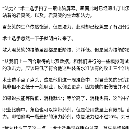
“法力？”术士选手扫了一眼电脑屏幕。画面此时已经退出了
站着的君莫笑，以及，君莫笑的生命和法力。
君莫笑的生命依然饱满，但是法力，此时却已经耗去了有四分
术士选手忽然一下子就明白过来了。
散人君莫笑的技能虽然都是低阶技，消耗低。但是因为技能的
“从我们上一回合取得的比赛数据，和我们进行的一些模拟测
的攻击力，应该是低了符合他这种装备水准该有的攻击三个准
术士选手点了点头，这是他们这一周准备中，对君莫笑的研究
耗非但不会低于一般职业，反倒会更高。因为他的低伤害并不
如果说技能等阶低，消耗就少；等阶高了，消耗也高，这当中
职业比赛中，角色也可以携带药剂，但是使用数量上有限制。
力。哪怕他喝一瓶最好的法力药剂，恢复法力也不过20%，对
“我为什么忘了这一点！”术士选手现在明白过来，首先是懊恼