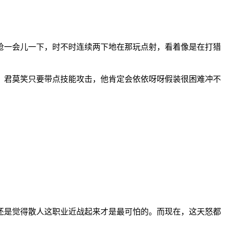
枪一会儿一下，时不时连续两下地在那玩点射，看着像是在打猎
，君莫笑只要带点技能攻击，他肯定会依依呀呀假装很困难冲不
还是觉得散人这职业近战起来才是最可怕的。而现在，这天怒都