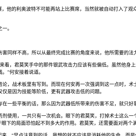
比赛，他的利奥波特不可能再站上比赛席，当然就被自动打入了观
之一。
伤害同样不高，所以从最终完成比赛的角度来说，他所需要的法
试来看，君莫笑手中的那件银武攻击力应该有些偏低。虽然他身
线。”何安接着说道。
结论，战术板里有写到。而现在何安再一次强调到这一点时，术
仅仅是因为技能等阶低，更有武器攻击低的问题。
存在一些平衡的话，那么因为武器低所带来的伤害不足，就只好
药剂使用，一共只有一次机会。眼下的君莫笑，打掉术士这么一
于眼下的局面恐怕起不到多大的作用。君莫笑，还需要面对两个
起来，“早点注意到的话，我想的就不应该是消耗他的生命，而是