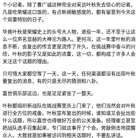
个小记者。除了曹广诚这种完全对采访叶秋失去信心的记者，
凡是吃荣耀这口饭的，有点新闻敏感度的，都有留意到今天这
个双重特别的日子。
毕竟叶秋是荣耀史上的头号大人物，退役一年，还不至于让这
么一位声名显赫的大神沦为路人。更何况，这一年里叶秋的消
息不断，会复出的传言更是流传了许久，在挑战赛中奋斗的兴
欣，叶秋的影子又是如此的浓重，这一切，都构成了许多人会
关注这个话题的理由。
只可惜大家都空等了一天，这一天，任何渠道都没有出现叶秋
要复出的消息，有的只是无尽的猜测和八卦。
嘉世俱乐部这边，也是足足紧张了一整天。
叶秋都组织新战队在挑战赛里杀上门来了，他们当然会对叶秋
进行全方位的戒备。叶秋宣布复出的时候，谁知道又会扯出些
什么话题，所以嘉世也得做好万全的公关准备。经理崔立甚至
把战队选手召集起来，专门就这事开了个会。旁敲侧击地提醒
众人，大致就是如果被访问到相关话题时，不要乱讲话。