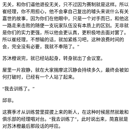
无关，和你们逼他退役无关，只不过因为赛制就是这样。所以
崔经理，你不用担心，他不会拿自己复出的噱头来说什么有关
嘉世的故事，因为你们在他眼中，只是一个对手而已，和他这
一路走来击败的随便一支玩家队伍没有本质上的区别。无非就
是你们的实力更强，所以他会更认真，更积极地去面对罢了。
所以崔经理，不想输的话，就加紧练习吧，这种浪费时间的
会，完全没有必要，我就不奉陪了。”
苏沐橙说完，就已经站起身，转身就出了会议室。
屋里一片寂静，就在大家揣摩这沉静会持续多久，最终会被如
何打破时，已经有一个人站了起来。
“我去训练了。”
邱非。
这赛季才从训练营里提拔上来的新人，在这种时候居然就敢和
俱乐部的经理唱对台。“我去训练了”，此时说出来，简直就是
对苏沐橙最后那段话的呼应。