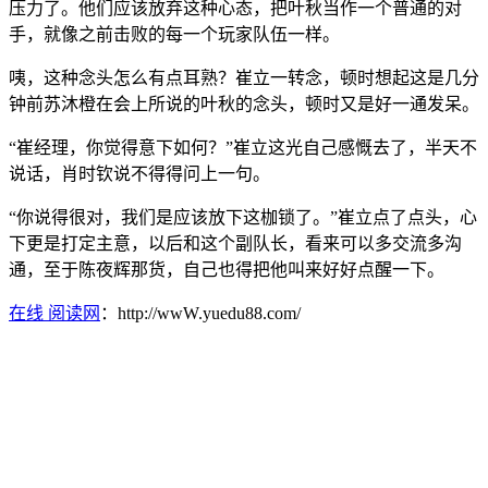
压力了。他们应该放弃这种心态，把叶秋当作一个普通的对
手，就像之前击败的每一个玩家队伍一样。
咦，这种念头怎么有点耳熟？崔立一转念，顿时想起这是几分
钟前苏沐橙在会上所说的叶秋的念头，顿时又是好一通发呆。
“崔经理，你觉得意下如何？”崔立这光自己感慨去了，半天不
说话，肖时钦说不得得问上一句。
“你说得很对，我们是应该放下这枷锁了。”崔立点了点头，心
下更是打定主意，以后和这个副队长，看来可以多交流多沟
通，至于陈夜辉那货，自己也得把他叫来好好点醒一下。
在线 阅读网
：http://wwW.yuedu88.com/