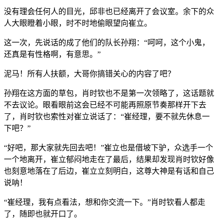
没有理会任何人的目光，邱非也已经离开了会议室。余下的众
人大眼瞪着小眼，时不时地偷眼望向崔立。
这一次，先说话的成了他们的队长孙翔：“呵呵，这个小鬼，
还真是有性格啊，有意思。”
泥马！所有人扶额，大哥你搞错关心的内容了吧？
孙翔在这方面的草包，肖时钦也不是第一次领略了，这话题就
不去议论。眼看眼前这会已经不可能再照原节奏那样开下去
了，肖时钦也索性对崔立说话了：“崔经理，要不就先休息一
下吧？”
“好吧，那大家就先回去吧！”崔立也是借坡下驴，众选手一个
一个地离开，崔立郁闷地走在了最后，结果却发现肖时钦好像
也刻意地落在了后边，崔立立刻明白，这尊大神是有话和自己
说呐！
“崔经理，我有点看法，想和你交流一下。”肖时钦看人都走
了，随即也就开口了。