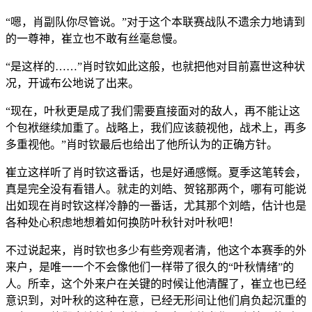
“嗯，肖副队你尽管说。”对于这个本联赛战队不遗余力地请到
的一尊神，崔立也不敢有丝毫怠慢。
“是这样的……”肖时钦如此这般，也就把他对目前嘉世这种状
况，开诚布公地说了出来。
“现在，叶秋更是成了我们需要直接面对的敌人，再不能让这
个包袱继续加重了。战略上，我们应该藐视他，战术上，再多
多重视他。”肖时钦最后也给出了他所认为的正确方针。
崔立这样听了肖时钦这番话，也是好通感慨。夏季这笔转会，
真是完全没有看错人。就走的刘皓、贺铭那两个，哪有可能说
出如现在肖时钦这样冷静的一番话，尤其那个刘皓，估计也是
各种处心积虑地想着如何换防叶秋针对叶秋吧！
不过说起来，肖时钦也多少有些旁观者清，他这个本赛季的外
来户，是唯一一个不会像他们一样带了很久的“叶秋情绪”的
人。所幸，这个外来户在关键的时候让他清醒了，崔立也已经
意识到，对叶秋的这种在意，已经无形间让他们肩负起沉重的