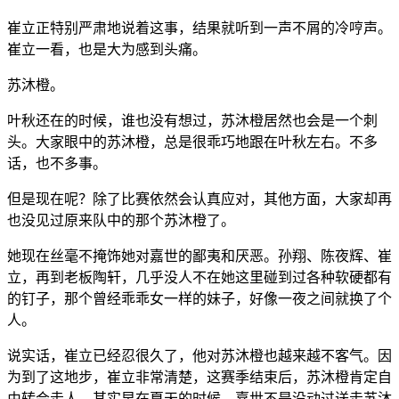
崔立正特别严肃地说着这事，结果就听到一声不屑的冷哼声。
崔立一看，也是大为感到头痛。
苏沐橙。
叶秋还在的时候，谁也没有想过，苏沐橙居然也会是一个刺
头。大家眼中的苏沐橙，总是很乖巧地跟在叶秋左右。不多
话，也不多事。
但是现在呢？除了比赛依然会认真应对，其他方面，大家却再
也没见过原来队中的那个苏沐橙了。
她现在丝毫不掩饰她对嘉世的鄙夷和厌恶。孙翔、陈夜辉、崔
立，再到老板陶轩，几乎没人不在她这里碰到过各种软硬都有
的钉子，那个曾经乖乖女一样的妹子，好像一夜之间就换了个
人。
说实话，崔立已经忍很久了，他对苏沐橙也越来越不客气。因
为到了这地步，崔立非常清楚，这赛季结束后，苏沐橙肯定自
由转会走人。其实早在夏天的时候，嘉世不是没动过送走苏沐