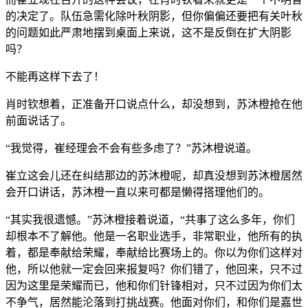
的决定了。队伍急需化除叶秋阴影，但你偏偏还要把有关叶秋
的问题如此严肃地摆到桌面上来说，这不是反倒在扩大阴影
吗？
不能再这样下去了！
肖时钦想着，正准备开口说点什么，却没想到，苏沐橙抢在他
前面说话了。
“我觉得，崔经理会不会有些多虑了？”苏沐橙说道。
崔立这会儿还在纠结那边的苏沐橙呢，却真没想到苏沐橙居然
会开口讲话，苏沐橙一直以来可都是懒得搭理他们的。
“其实我很遗憾。”苏沐橙接着说道，“共事了这么多年，你们
却根本不了解他。他是一名职业选手，非常职业，他所有的执
着，都是奉献给荣耀，奉献给比赛场上的。你以为你们这样对
他，所以他就一定会回来报复吗？你们错了，他回来，只不过
因为这里是荣耀而已，他和你们针锋相对，只不过因为你们太
不争气，居然能沦落到打挑战赛。他面对你们，和你们是嘉世