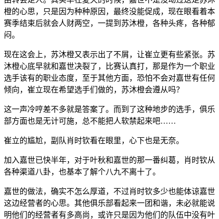
橙的心思，只是因为种种原因，最终没能促成，现在眼看着本
赛季结束后就会人财两空，一提到苏沐橙，各种头疼，各种郁
闷。
现在这会上，苏沐橙又表示出了不屑，让崔立更有些紧张。苏
沐橙心底早就和嘉世决裂了，比赛认真打，那是作为一个职业
选手该有的职业态度，至于其他方面，恐怕不会对嘉世有任何
倾向，崔立现在希望选手们做的，苏沐橙会遵从吗？
这一声冷哼差不多就是答案了。而到了这种地步的选手，俱乐
部方面也是无计可施，总不能把人软禁起来吧……
崔立的尴尬，副队肖时钦看在眼里，心下也是无奈。
加入嘉世已快半年，对于叶秋和嘉世的那一番纠葛，肖时钦从
各种渠道八卦，也基本了解个八九不离十了。
嘉世的做法，确实不怎么厚道，不过肖时钦多少也能体谅嘉世
这边经营者的心思。其他俱乐部看起来一团和谐，未必就能说
明他们的经营者有多高尚，或许只是因为他们的队伍中没有叶