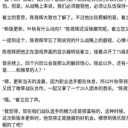
怕，但是，从战略上来说，我们必须藐视他，必须让队伍保持
崔立的意思，陈夜辉大致也了解了。不过他比较费解的是，崔
“新版更新，叶秋有什么动向？”陈夜辉还没琢磨完呢，崔立忽
一提到这个，陈夜辉早忘了刚说完的什么战略上的藐视，心情十
陈夜辉把他正在游戏界面的显示器转给崔立，接着点开了75级
首杀榜上，四个兴欣公会是那么的触目惊心，除此以外，还有
是……和微草的人？”
“嗯，更新当天的凌晨，因为职业选手都在休息，所以叶秋带
又找了微草战队合作，一起又拿了一个20人团本的首杀。”陈
“哦。”崔立应了声。
“我觉得，现在咱们战队选手的精力还是很富裕的，这种时候
这次新版本更新时，他觉得正是施展的好机会。哪想到俱乐部
朝的了吧？