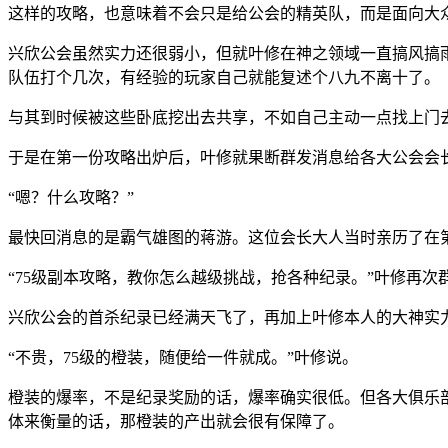
这样的攻略，也意味着不会只是给公会的精英队，而是面向大
兴欣公会虽然实力还很弱小，但就叶修在神之领域一直搞风搞
队伍打个几次，有经验的玩家自己就能复述个八九不离十了。
与其到时候被这些卧底挖出去共享，不如自己主动一点找上门
于是在第一份攻略出炉后，叶修就果断群发消息给各大公会会长
“嗯？什么攻略？”
最快回消息的是霸气雄图的蒋游。这位会长大人当时亲历了在
“75级副本攻略，教你怎么越级挑战，抢各种纪录。”叶修再
兴欣公会的首杀纪录已经满天飞了，再加上叶修本人的大神实
“不贵，75级的橙装，随便给一件就成。”叶修说。
橙装的爆率，不是纪录奖励的话，爆率确实很低。但各大俱乐
体来衡量的话，那橙装的产出就会很有保障了。