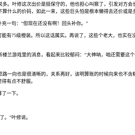
能说多。叶修这次出价是挺保守的，他也担心叫狠了，引发对方会
不算什么的价码，如此一来，这些巨头怕是根本懒得去还价或是
补充一句：“但现在还没有啊！回头补你。”
可能有75级橙装。所以这话属实。再说了，这些个老大，也实
斩楼兰游戏里的消息，看起来比较郁闷：“大神呐，咱还需要这
思路一向也是很清晰的，关系再好，该明算账的时候向来也不含
觉得有点不舒服。
释了一下。
了。”叶修说。