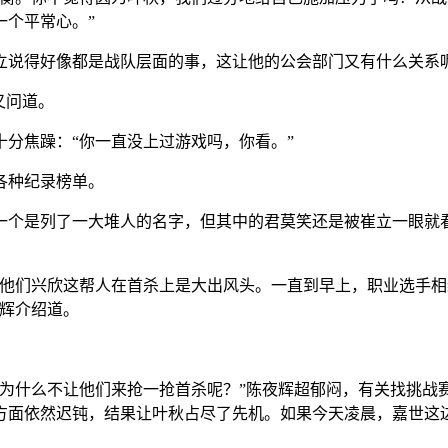
一个平常心。”
立说得好像都是战队层面的事，这让他的公会部门又有什么关系
又问道。
分焦躁：“你一直没上过游戏吗，你看。”
各种纪录榜单。
一个是列了一大堆人的名字，但其中的君莫笑还是被崔立一眼就
领他们兴欣这帮人在首杀上是大出风头。一直到早上，职业选手
夜辉介绍道。
，为什么不让他们来抢一抢首杀呢？”陈夜辉超郁闷，有关找挑战
方面依然迟钝，结果让叶秋占尽了先机。如果今天凌晨，嘉世这