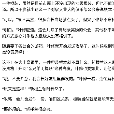
一件橙装，虽然是目前市面上还没出现的75级橙装，但也不
道。所以干脆就出这么一个对家大业大的俱乐部公会来说根本
“可以。”果不其然，很多会长当场就点头了，但完了也都不忘
“明白。”叶修应道。这会儿除了有纪录奖励的公会，其他都不
的方式恶心对手也太低级太没有格调了。
随后要了各公会的邮箱，叶修就开始发送攻略了，这时候收到
点没意思啊！”
这不！在大土豪眼里，一件橙装根本就不算什么。斩楼兰这人
没资格上升到“亲兄弟明算账”这种高度，叶修也要如此，让他
“哦，不要介意，我会长好友组里群发的。”叶修一看，连忙解
“原来是这样！”斩楼兰顿时释然了。
“攻略一会儿也发你一份，咱们这关系，橙装当然就是互能有无
“那必须的。”斩楼兰很高兴。