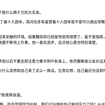
不是什么两千万的大买卖。
下了遍十人团本，其间也多有留意看十人团本是不是可以搞出攻
迎来安静的环境。结果魏琛却已经是骂他骂得惯了，虽不是指挥
数据不断地上升着，他一直在进步，这点他心里也特别清楚。
求他以后不要总把注意力集中到叶秋身上，依然要瞅准公会长远
为什么突然和自己来了这么一席话。左思右想，自己最近也没和
。
”陈夜辉说道。
平衡。你不觉得因为叶秋，我们过分地给自己施加压力了吗？从