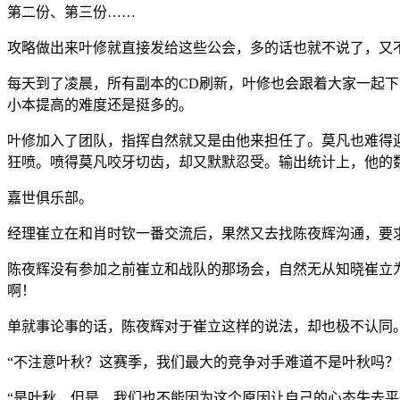
第二份、第三份……
攻略做出来叶修就直接发给这些公会，多的话也就不说了，又
每天到了凌晨，所有副本的CD刷新，叶修也会跟着大家一起
小本提高的难度还是挺多的。
叶修加入了团队，指挥自然就又是由他来担任了。莫凡也难得
狂喷。喷得莫凡咬牙切齿，却又默默忍受。输出统计上，他的
嘉世俱乐部。
经理崔立在和肖时钦一番交流后，果然又去找陈夜辉沟通，要
陈夜辉没有参加之前崔立和战队的那场会，自然无从知晓崔立
啊！
单就事论事的话，陈夜辉对于崔立这样的说法，却也极不认同
“不注意叶秋？这赛季，我们最大的竞争对手难道不是叶秋吗？
“是叶秋，但是，我们也不能因为这个原因让自己的心态失去