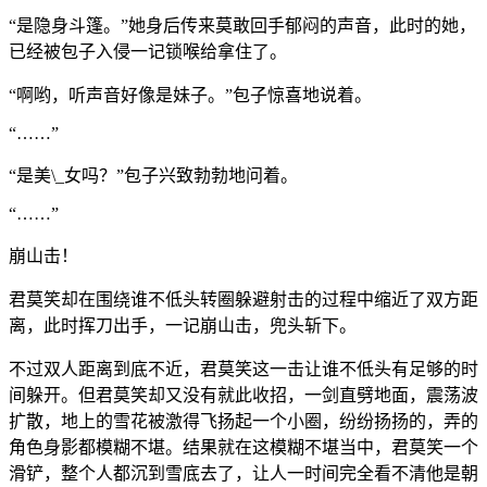
“是隐身斗篷。”她身后传来莫敢回手郁闷的声音，此时的她，
已经被包子入侵一记锁喉给拿住了。
“啊哟，听声音好像是妹子。”包子惊喜地说着。
“……”
“是美\_女吗？”包子兴致勃勃地问着。
“……”
崩山击！
君莫笑却在围绕谁不低头转圈躲避射击的过程中缩近了双方距
离，此时挥刀出手，一记崩山击，兜头斩下。
不过双人距离到底不近，君莫笑这一击让谁不低头有足够的时
间躲开。但君莫笑却又没有就此收招，一剑直劈地面，震荡波
扩散，地上的雪花被激得飞扬起一个小圈，纷纷扬扬的，弄的
角色身影都模糊不堪。结果就在这模糊不堪当中，君莫笑一个
滑铲，整个人都沉到雪底去了，让人一时间完全看不清他是朝