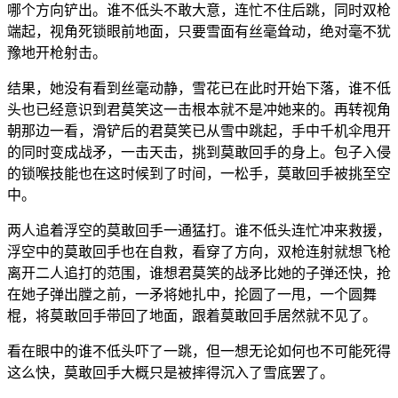
哪个方向铲出。谁不低头不敢大意，连忙不住后跳，同时双枪
端起，视角死锁眼前地面，只要雪面有丝毫耸动，绝对毫不犹
豫地开枪射击。
结果，她没有看到丝毫动静，雪花已在此时开始下落，谁不低
头也已经意识到君莫笑这一击根本就不是冲她来的。再转视角
朝那边一看，滑铲后的君莫笑已从雪中跳起，手中千机伞甩开
的同时变成战矛，一击天击，挑到莫敢回手的身上。包子入侵
的锁喉技能也在这时候到了时间，一松手，莫敢回手被挑至空
中。
两人追着浮空的莫敢回手一通猛打。谁不低头连忙冲来救援，
浮空中的莫敢回手也在自救，看穿了方向，双枪连射就想飞枪
离开二人追打的范围，谁想君莫笑的战矛比她的子弹还快，抢
在她子弹出膛之前，一矛将她扎中，抡圆了一甩，一个圆舞
棍，将莫敢回手带回了地面，跟着莫敢回手居然就不见了。
看在眼中的谁不低头吓了一跳，但一想无论如何也不可能死得
这么快，莫敢回手大概只是被摔得沉入了雪底罢了。