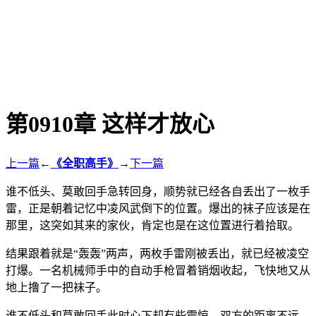
第0910章 这样才放心
上一篇
←
《全职高手》
→
下一篇
谁不低头、莫敢回手急转回身，顺势就已经各自丢出了一枚手
雷，正是朝着记忆中凌风武倒下的位置。爆出的袜子应该是在
那里，这突如其来的家伙，肯定也是在这位置进行着拾取。
结果跟着就是“轰轰”两声，两枚手雷刚被丢出，就已经被凌空
打爆。一名机械师手中的自动手枪冒着销烟收起，飞快地又从
地上撸了一把袜子。
谁不低头和莫敢回手此时心下却有些震惊。双方的距离不远，