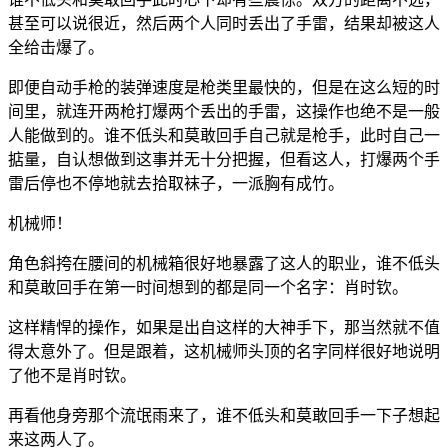
甚至可以说很近，然后两个人同时丢出了手雷，结果却被这人
全给击爆了。
即便自动手枪的装弹速度是枪类里最快的，但是在这么短的时
间里，就连开两枪打爆两个丢出的手雷，这操作也绝不是一般
人能做到的。谁不低头和莫敢回手自己就是枪手，此时自己一
掂量，自认想做到这事并无十分把握，但看这人，打爆两个手
雷后停也不停地就去拾取袜子，一派胸有成竹。
机械师！
角色斜挎在腰间的机械箱很好地暴露了这人的职业，谁不低头
和莫敢回手在第一时间想到的都是同一个名字：肖时钦。
这样精悍的操作，如果是出自这样的大神手下，那当然就不值
得太意外了。但是跟着，这机械师头顶的名字同样很好地说明
了他不是肖时钦。
再看他身旁那个流氓雨来了，谁不低头和莫敢回手一下子想起
来这两人了。