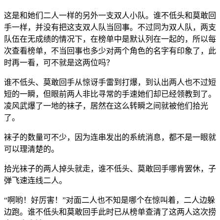
这是和她们二人一样的另外一支双人小队。谁不低头和莫敢回
手一样，并没有把这支双人队当回事。不过同为双人队，两支
队伍在无成绩的情况下，在榜单中是默认列在一起的，所以每
次查看榜单，不当回事也多少对两个角色的名字有印象了，此
时再一看，可不就是这两位吗？
谁不低头、莫敢回手从惊讶手雷到打爆，到认出两人也不过短
短的一瞬，但眼前两人非比寻常的手速她们却已经领教到了。
凌风武爆了一地的袜子，居然在这么转瞬之间就被他们拾光
了。
袜子的数量可不少，因为连串发出的系统消息，都不是一眼就
可以理清楚的。
拾光袜子的两人掉头就走，谁不低头、莫敢回手哪肯罢休，子
弹飞速连线二人。
“啊哟！好厉害！”对面二人也不知是哪个在惊叫着，二人边躲
边跑。谁不低头和莫敢回手此时已从榜单查清了这两人这次捞