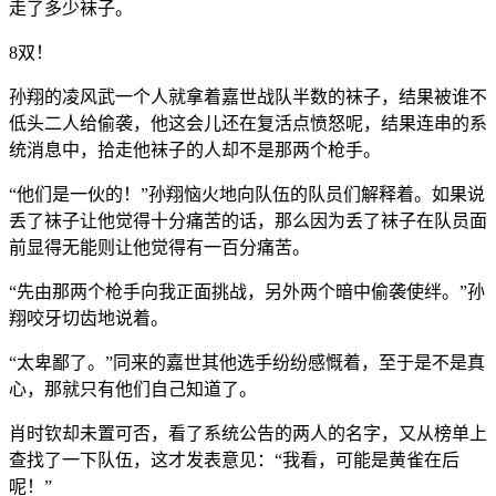
走了多少袜子。
8双！
孙翔的凌风武一个人就拿着嘉世战队半数的袜子，结果被谁不
低头二人给偷袭，他这会儿还在复活点愤怒呢，结果连串的系
统消息中，拾走他袜子的人却不是那两个枪手。
“他们是一伙的！”孙翔恼火地向队伍的队员们解释着。如果说
丢了袜子让他觉得十分痛苦的话，那么因为丢了袜子在队员面
前显得无能则让他觉得有一百分痛苦。
“先由那两个枪手向我正面挑战，另外两个暗中偷袭使绊。”孙
翔咬牙切齿地说着。
“太卑鄙了。”同来的嘉世其他选手纷纷感慨着，至于是不是真
心，那就只有他们自己知道了。
肖时钦却未置可否，看了系统公告的两人的名字，又从榜单上
查找了一下队伍，这才发表意见：“我看，可能是黄雀在后
呢！”