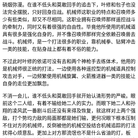
硝烟弥漫。在谁不低头和莫敢回手的追击下，叶修和包子也没
法完全摆脱，只好回身应战。机械师这职业的特点和召唤师多
少有些类似，却又不尽相同。这职业拥有召唤师那样遥控战斗
的牵制力，同时又有着很强的自由性。毕竟他所使用的机械道
具有很多是强化自身的，并不像召唤师那样完全依赖召唤兽去
战斗。机械师，是一个打法很多的职业，靠机械拳、钻臂冲击
一类的技能，在贴身战上都有着不俗的能力。
不过此时叶修的依诺可没有去和两个神枪手去练体术，他用的
是机械师很正统的打法，一边使用各种遥控型的机械道具控制
攻击对手，一边频繁使用机械旋翼、火箭推进器一类的技能让
自身的走位更加飘忽。
不消一会儿，谁不低头和莫敢回手就开始认清形势的严峻。眼
前这个二人组，有着不输给她二人的实力。而眼下她二人和孙
翔的凌风武一番剧斗后还没有来得及恢复，就这样对上两个强
敌，打个势均力敌的局面那都是她们输，更何况眼下根本压制
不住对方的机械师，反倒被他的机械空投结合机械追踪的打法
扰得心烦意乱。更加上对方那流氓也不是什么省油的灯，板