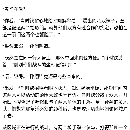
“黄雀在后？”
“你看。”肖时钦耐心地给孙翔解释着，“爆出的八双袜子，全
部是被这两个拾取的。就算他们双方有过合作的约定，恐怕在
这一瞬间这两个也翻脸了。”
“果然卑鄙！”孙翔叫道。
“既然是在同一行人身上，那么夺回来倒也方便。”肖时钦说
着，“刚刚你们战斗的坐标记得吗？”
“唔，记得。”孙翔毕竟还是有些本事的。
“出发。”肖时钦招呼着眼下众人，知道起始坐标，那短时间内
这两人可以活动的范围大致也算有谱。肖时钦分散了众人，开
始四下搜查起了叶修和包子两人角色的下落。至于孙翔的凌风
武，倒数完那复活必须的20秒后，也是咬牙切齿地朝该区域冲
了去。
该区域正在进行的战斗，有两个枪手职业参与，打得那叫一个