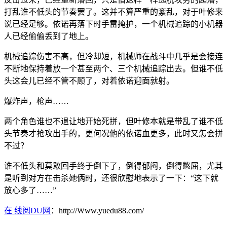
打乱谁不低头的节奏罢了。这并不算严重的紊乱，对于叶修来
说已经足够。依诺再落下时手雷掩护，一个机械追踪的小机器
人已经偷偷丢到了地上。
机械追踪伤害不高，但冷却短，机械师在战斗中几乎是会接连
不断地保持着放一个甚至两个、三个机械追踪出去。但谁不低
头这会儿已经不管不顾了，对着依诺迎面就射。
爆炸声，枪声……
两个角色谁也不退让地开始死拼，但叶修本就是带乱了谁不低
头节奏才抢攻出手的，更何况他的依诺血更多，此时又怎会拼
不过？
谁不低头和莫敢回手终于倒下了，倒得郁闷，倒得憋屈，尤其
是听到对方在击杀她俩时，还很欣慰地表示了一下：“这下就
放心多了……”
在 线阅DU网
：http://Www.yuedu88.com/