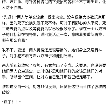
砖、汽油瓶、毒针各种流氓的下流招式各种冷不丁地出现，让
人防不胜防。
“先退！”两人简单交流后，做出决定。没有像绝大多数玩家那
样，因为死了没损失就不死不休。可对于有野心的人来说，死
亡送去复活点以及等待复活就已经很致命了。现在一个八双袜
子的目标就在视野里，送回复活点一次，意味着要重新再找，
哪有那么容易？
攻不下，要退，两人觉得还是很容易的，她们身上又没有袜
子，对手犯不着背着八双袜子和他们死磕。
两人随即就放松了攻势，有意留出了空当。这要退，也没必要
她们两人仓皇逃窜，此时没必思和她们打的应该是她们的对
手，所以留个空间，让对方自己退开那就已经足够了。
谁想这空当一出，对方非但没退，反倒把这空当当作了强攻的
破绽。
“疯了！！”