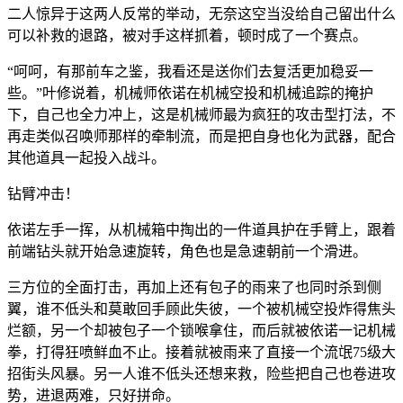
二人惊异于这两人反常的举动，无奈这空当没给自己留出什么
可以补救的退路，被对手这样抓着，顿时成了一个赛点。
“呵呵，有那前车之鉴，我看还是送你们去复活更加稳妥一
些。”叶修说着，机械师依诺在机械空投和机械追踪的掩护
下，自己也全力冲上，这是机械师最为疯狂的攻击型打法，不
再走类似召唤师那样的牵制流，而是把自身也化为武器，配合
其他道具一起投入战斗。
钻臂冲击！
依诺左手一挥，从机械箱中掏出的一件道具护在手臂上，跟着
前端钻头就开始急速旋转，角色也是急速朝前一个滑进。
三方位的全面打击，再加上还有包子的雨来了也同时杀到侧
翼，谁不低头和莫敢回手顾此失彼，一个被机械空投炸得焦头
烂额，另一个却被包子一个锁喉拿住，而后就被依诺一记机械
拳，打得狂喷鲜血不止。接着就被雨来了直接一个流氓75级大
招街头风暴。另一人谁不低头还想来救，险些把自己也卷进攻
势，进退两难，只好拼命。