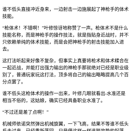
谁不低头直接冲近身来，一边射击一边施展起了神枪手的体术
技能。
“枪体术！不错啊！”叶修惊讶地称赞了一声。枪体术不是什么
技能名称，而是神枪手的操作技法，就是指贴身近战时，并不
只依赖单纯的体术技能，而是会把神枪手的射击技能加入进
去。
这打法听起来好像不复杂，但事实上真要将枪术和体术糅合在
一起近战，并能打出强力输出的神枪手那就绝对已经是职业级
别了，普通玩家玩这打法，顶多将自己的输出略略提高几个百
分点罢了。
谁不低头这枪体术的操作一出来，叶修几眼就看出-水准还是
相当不俗的，这姑娘，确实已经具备职业水准了。
“不过还是差了点啊！”
机械师依诺突然弹出机械旋翼，一下飞高，结果不等谁不低头
反击过来，已经重新落回，只是借这样一样逃脱攻势的起落，