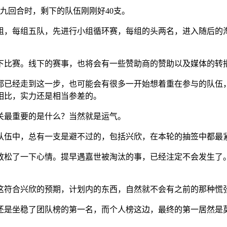
第九回合时，剩下的队伍刚刚好40支。
四组，每组五队，先进行小组循环赛，每组的头两名，进入随后
线下比赛。线下的赛事，也将会有一些赞助商的赞助以及媒体的转
都已经走到这一步，也可能会有很多一开始想着重在参与的队伍
相比，实力还是相当参差的。
关最重要的是什么？当然就是运气。
支队伍中，总有一支是避不过的，包括兴欣，在本轮的抽签中都最
放松了一下心情。提早遇嘉世被淘汰的事，已经注定不会发生了
这符合兴欣的预期，计划内的东西，自然就不会有之前的那种慌
于还是坐稳了团队榜的第一名，而个人榜这边，最终的第一居然是