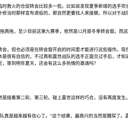
临时救火的仓促转会比较多一些。比如说发现夏季新增的选手完
叶修当时那样宣布退役的，那自然更要找人来接替。所以对于战
拖再拖，至少目前这第九赛季，依然是12月是冬季转会窗。而这
会，但也必须是在转会窗开启的时间里才能进行这些操作。现在是
本是很有自信的，不过再和嘉世战队的选手正面交过手后，才知
定，等到明年夏天，还会有这么多热情的邀请吗？
然是接着第二轮、第三轮。碰上嘉世这样的巧合，没有再度发生
战队真是越来越有信心了。”这个结果，最高兴的当然是魏琛了。