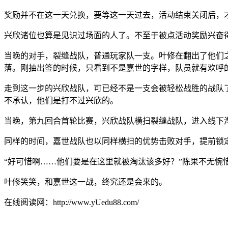
奖励并不在这一天兑换，要等这一天过去，活动结束关闭后，
兴欣诸位也算是见识过场面的人了。不至于被点活动奖励兴奋
当晚的对手，裂缝战队，普通玩家队一支。叶修在翻出了他们
落。刚抽出签的时候，只看到不是嘉世的字样，队员就有欢呼
走到这一步的兴欣战队，可已经不是一支会被轻松战胜的战队
不承认，他们是打不过兴欣的。
当晚，第九回合首轮比赛，兴欣战队横扫裂缝战队，进入线下
同样的时间，嘉世战队也以同样横扫的优势击败对手，提前锁
“好可惜啊……他们要是在这里就被淘汰该多好？”陈果不无惋
叶修笑笑，和嘉世这一战，终究还是会来的。
在线阅读网：http://www.yUedu88.com/