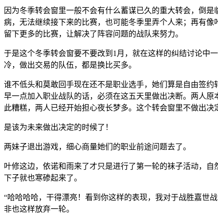
因为冬季转会窗里一般不会有什么蓄谋已久的重大转会，倒是
病，无法继续接下来的比赛，也可能冬季里弄个人来；再有像
留下更多的比赛，让解决了阵容问题的战队来努力。
于是这个冬季转会窗要不要改到1月，就在这样的纠结讨论中一
冷，做出交易的队伍，都是换比买多。
谁不低头和莫敢回手现在还不是职业选手，她们算是自由签约转
早一点加入职业战队的话，必须在这五天里做出决断。两人原
此糟糕，两人已经开始担心夜长梦多。这个转会窗里不做出决
是该为未来做出决定的时候了！
两妹子退出游戏，细心商量她们的职业前途问题去了。
叶修这边，依诺和雨来了才只是进行了第一轮的袜子活动，自
下子就也寒碜起来了。
“哈哈哈哈，干得漂亮！看到你这样的表现，我对于战胜嘉世
非也这样放弃一轮。