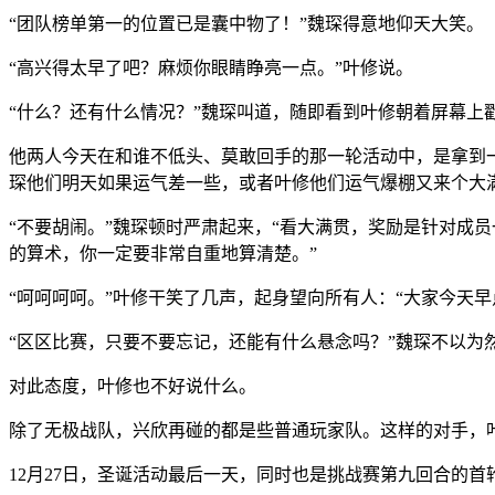
“团队榜单第一的位置已是囊中物了！”魏琛得意地仰天大笑。
“高兴得太早了吧？麻烦你眼睛睁亮一点。”叶修说。
“什么？还有什么情况？”魏琛叫道，随即看到叶修朝着屏幕上
他两人今天在和谁不低头、莫敢回手的那一轮活动中，是拿到
琛他们明天如果运气差一些，或者叶修他们运气爆棚又来个大
“不要胡闹。”魏琛顿时严肃起来，“看大满贯，奖励是针对成
的算术，你一定要非常自重地算清楚。”
“呵呵呵呵。”叶修干笑了几声，起身望向所有人：“大家今天
“区区比赛，只要不要忘记，还能有什么悬念吗？”魏琛不以为
对此态度，叶修也不好说什么。
除了无极战队，兴欣再碰的都是些普通玩家队。这样的对手，
12月27日，圣诞活动最后一天，同时也是挑战赛第九回合的首