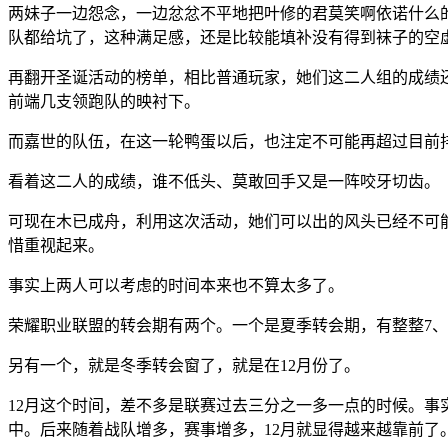
两妹子一边怨念，一边忿忿不平地把叶修的君莫笑啊依诺什么
队都给坑了，这种满足感，还是比较能填补没有得到袜子的空
再翻开圣诞活动的榜单，相比普通玩家，她们这二人组的成绩
前端几支领跑队的映衬下。
而嘉世的队伍，在这一轮鸭蛋以后，也注定不可能再超过目前
看着这二人的成绩，谁不低头、莫敢回手又是一阵咬牙切齿。
可现在木已成舟，利用这次活动，她们可以出的风头已经不可
惜重视起来。
事实上两人可以考虑的时间本来也不算太多了。
荣耀职业联盟的转会期有两个。一个是夏季转会期，有整整7
另有一个，就是冬季转会窗了，就是在12月份了。
12月这个时间，差不多是联赛过去三分之一多一点的时候。事
中。后来随着战队增多，赛事增多，12月就显得越来越靠前了