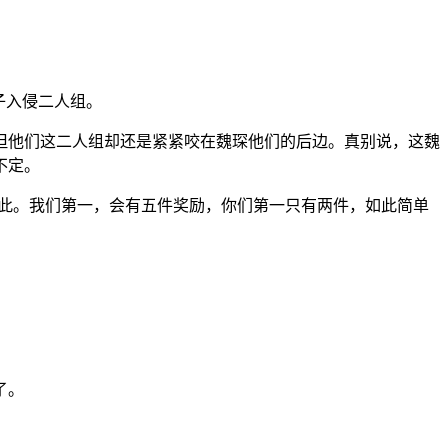
子入侵二人组。
但他们这二人组却还是紧紧咬在魏琛他们的后边。真别说，这魏
不定。
如此。我们第一，会有五件奖励，你们第一只有两件，如此简单
了。