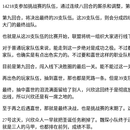
14218支参加挑战赛的队伍，通过连续八回合的厮杀和调整，
第九回合，将决出最终的20支队伍。这20支队伍，则会分成
大门的最终战队。
也就是从这20支队伍的比赛开始，联盟将统一组织大家进行
对于普通玩家队伍来说，能走到这一步绝对是成功之极。不过
家队，也确实是有点出色实力的。不过要和嘉世这样的职业队
目前是第九回合，闯入线下决胜圈的最后一关。能不能过这一
再出色的玩家队伍，抽到嘉世，那也都是死路一条。但是39
最终，抽中嘉世的泪流满面留给了别人，兴欣这回终于是彻底
出线，所以兴欣还是有一席之地的。
至于再之后遇嘉世，那就是最终决战，也是挑战赛的末期了。
27号这天，兴欣众人一早就把圣诞任务刷掉了。魏琛小队终
就是三人的马甲，也都排在前列，成绩不菲。