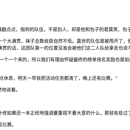
戳戳点点，指到的队伍，不是别人，却是他和包子的君莫笑、包
一个大满贯，袜子总数收获自然不低。嘉世的队伍是被甩开了，
满贯的话，这团队第一的位置没准会被他们这二人队给拿走也说
员一个一个来的，所以我们有理由怀疑最终的榜单排名奖励也是
早点休息，明天一早就把活动任务都清了，晚上还有比赛。”
然地说着。
叶修如果还一本正经地强调要重视不要大意的什么，那就有些过
轮比赛。