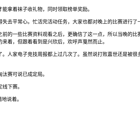
才能拿着袜子收礼物，同时领取榜单奖励。
得失去平常心。忙活完活动任务，大家也都对晚上的比赛进行了
之前的一些比赛资料观看之后，更确信了这一点，所以当晚的比
的来着，但跟着看到是兴欣后，欢呼声戛然而止。
了。人家电子竞技周报都上过几次了。虽然说打败嘉世还是被很
淘汰赛可说已成定局。
定线下赛。
惜地说着。