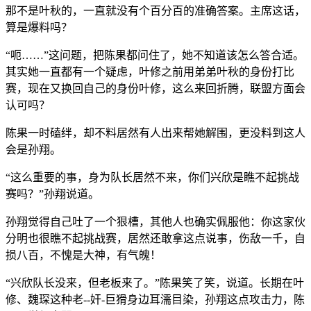
那不是叶秋的，一直就没有个百分百的准确答案。主席这话，
算是爆料吗？
“呃……”这问题，把陈果都问住了，她不知道该怎么答合适。
其实她一直都有一个疑虑，叶修之前用弟弟叶秋的身份打比
赛，现在又换回自己的身份叶修，这么来回折腾，联盟方面会
认可吗？
陈果一时磕绊，却不料居然有人出来帮她解围，更没料到这人
会是孙翔。
“这么重要的事，身为队长居然不来，你们兴欣是瞧不起挑战
赛吗？”孙翔说道。
孙翔觉得自己吐了一个狠槽，其他人也确实佩服他：你这家伙
分明也很瞧不起挑战赛，居然还敢拿这点说事，伤敌一千，自
损八百，不愧是大神，有气魄！
“兴欣队长没来，但老板来了。”陈果笑了笑，说道。长期在叶
修、魏琛这种老--奸-巨猾身边耳濡目染，孙翔这点攻击力，陈