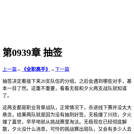
第0939章 抽签
上一篇
←
《全职高手》
→
下一篇
抽签决定着接下来20支队伍的分组，之后会遇到哪些对手，基
本一目了然。这重不重要，看看无极和夕火两支战队就知道
了。
这两支都是职业背景战队，正常情况下，杀进线下赛并没太大
悬念，结果两队就是因为没有抽到好签，无极撞了兴欣，夕火
撞了嘉世，早早地就从挑战赛里淘汰。无极现在已经彻底解
散，夕火没什么消息，可怜的挑战赛出局队，又会有多少人去