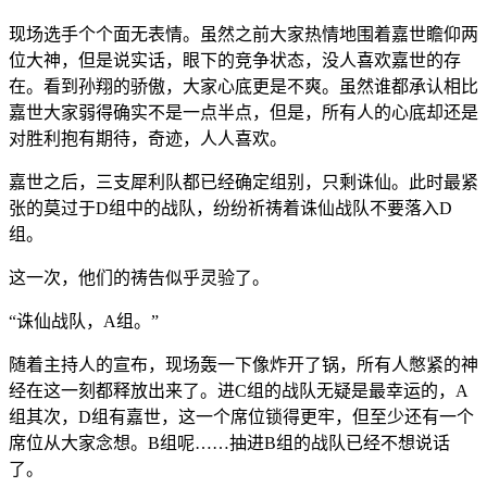
现场选手个个面无表情。虽然之前大家热情地围着嘉世瞻仰两
位大神，但是说实话，眼下的竞争状态，没人喜欢嘉世的存
在。看到孙翔的骄傲，大家心底更是不爽。虽然谁都承认相比
嘉世大家弱得确实不是一点半点，但是，所有人的心底却还是
对胜利抱有期待，奇迹，人人喜欢。
嘉世之后，三支犀利队都已经确定组别，只剩诛仙。此时最紧
张的莫过于D组中的战队，纷纷祈祷着诛仙战队不要落入D
组。
这一次，他们的祷告似乎灵验了。
“诛仙战队，A组。”
随着主持人的宣布，现场轰一下像炸开了锅，所有人憋紧的神
经在这一刻都释放出来了。进C组的战队无疑是最幸运的，A
组其次，D组有嘉世，这一个席位锁得更牢，但至少还有一个
席位从大家念想。B组呢……抽进B组的战队已经不想说话
了。