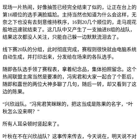
现场一片热闹，好像抽签已经完全结束了似的，让正在台上的
第16顺位的选手满脸尴尬。主持当然也知道为什么会这样，无
奈之下也没有去刻意维持秩序，16到20几个顺位的，走马观花
般地迅速就结束了。这几队中又产生了一支抽进B组的战队，
结果这次都没人关注，只能自己躲一边默默流泪去了。
线下赛20队的分组，此时彻底完成，赛程则很快就由电脑系统
自动生成，并打印出来，分发给在场来的各队选手。
随即各队选手领了赛程表，拿着纪念品，集体拍照留念。这个
热闹联盟主席当然是要凑的，冯宪君和大家一起合了个影后，
随即和嘉世的两位大神多聊了几句，随后一转，却又看到了这
边的陈果。
“兴欣战队。”冯宪君笑眯眯的，把这当成是陈果的名字，“叶
秋怎么没来啊？”
所有人耳朵顿时竖起来了。
叶秋在不在兴欣战队？这事传来传去，今天说在，明天说不对