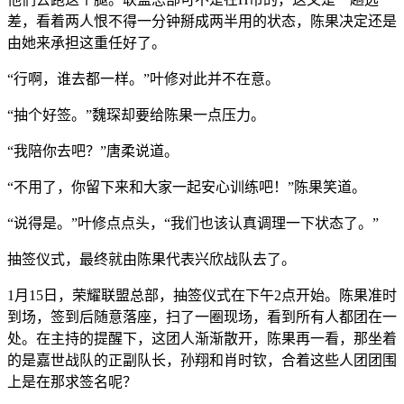
差，看着两人恨不得一分钟掰成两半用的状态，陈果决定还是
由她来承担这重任好了。
“行啊，谁去都一样。”叶修对此并不在意。
“抽个好签。”魏琛却要给陈果一点压力。
“我陪你去吧？”唐柔说道。
“不用了，你留下来和大家一起安心训练吧！”陈果笑道。
“说得是。”叶修点点头，“我们也该认真调理一下状态了。”
抽签仪式，最终就由陈果代表兴欣战队去了。
1月15日，荣耀联盟总部，抽签仪式在下午2点开始。陈果准时
到场，签到后随意落座，扫了一圈现场，看到所有人都团在一
处。在主持的提醒下，这团人渐渐散开，陈果再一看，那坐着
的是嘉世战队的正副队长，孙翔和肖时钦，合着这些人团团围
上是在那求签名呢？