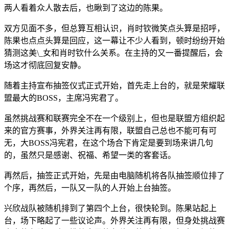
两人看着众人散去后，也瞅到了这边的陈果。
双方见面不多，但总算互相认识，肖时钦微笑点头算是招呼，
陈果也点点头算是回应，这一幕让不少人看到，顿时纷纷开始
猜测这美\_女和肖时钦什么关系。在主持的又一番提醒后，会
场这才彻底回复安静。
随着主持宣布抽签仪式正式开始，首先走上台的，就是荣耀联
盟最大的BOSS，主席冯宪君了。
虽然挑战赛和联赛完全不在一个级别上，但也是联盟方组织起
来的官方赛事，外界关注再有限，联盟自己总也不能可有可
无，大BOSS冯宪君，在这个场合下肯定是要到场来讲几句
的，虽然只是感谢、祝福、希望一类的客套话。
再然后，抽签正式开始，先是由电脑随机将各队抽签顺位排了
个序，再然后，一队又一队的人开始上台抽签。
兴欣战队被随机排到了第四个上台，很快轮到。陈果站起上
台，场下略起了一些议论声。外界关注再有限，但身处挑战赛