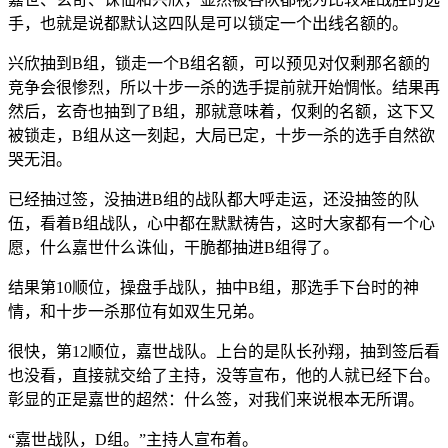
手，也就是说都默认这四队是可以锁定一个出线名额的。
兴欣抽到B组，锁走一个B组名额，可以预见对仅剩那名额的
竞争会很惨烈，所以十步一杀的选手提前就开始惆怅。结果再
然后，玄奇也抽到了B组，那就意味着，仅剩的名额，这下又
被锁走，B组从这一刻起，大局已定，十步一杀的选手自然欲
哭无泪。
已经抽过签，没抽进B组的战队都大呼走运，还没抽签的队
伍，看着B组战队，心中都在默默祷告，这时大家都有一个心
愿，什么嘉世什么诛仙，干脆都抽进B组得了。
结果第10顺位，操盘手战队，抽中B组，那选手下台时的神
情，和十步一杀那位有如双生兄弟。
很快，第12顺位，嘉世战队。上台的是队长孙翔，抽到签后看
也没看，直接就交给了主持，没等宣布，他的人就已经下台。
彰显的正是嘉世的超然：什么签，对我们来说根本无所谓。
“嘉世战队，D组。”主持人宣布着。