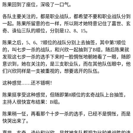
陈果回到了座位，深吸了一口气。
各队主要关注的，都是职业战队，都希望不要和职业战队分到
一起。陈果所留意的也一样，所以刚才她特意记住了嘉世、玄
奇、诛仙三队的顺位，分别是12、8、15。
陈果之后，5、6、7顺位的战队分别上去抽签，其中第7顺位
的，叫七步一杀的战队，和兴欣一起抽到了B组，随后陈果就
发现这七步一杀的选手下来时一脸惆怅地朝她看了一眼，随即
意识到，她在关注的，是三支职业队，而在其他队伍眼中，他
们兴欣同样是一支被重视的，想要逃开的队伍。
这种感觉……还不错啊！
陈果挺享受这种感觉，但随即第8顺位的玄奇战队上台抽签，
主持人很快宣布结果：B组。
陈果稍一怔，再看那个十步一杀的选手，已经不是惆怅，而是
快哭出来了。
嘉世、玄奇、诛仙和兴欣，显然被各队都视为比较难战胜的选