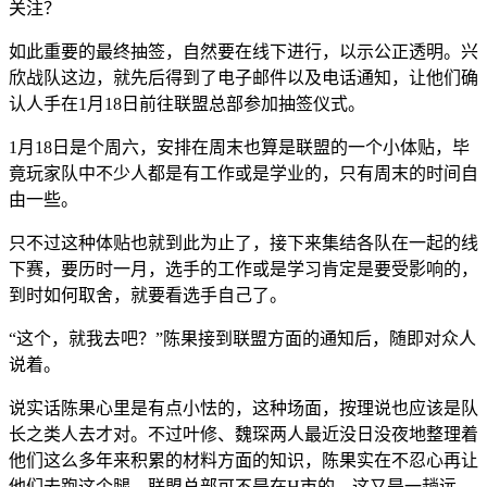
关注？
如此重要的最终抽签，自然要在线下进行，以示公正透明。兴
欣战队这边，就先后得到了电子邮件以及电话通知，让他们确
认人手在1月18日前往联盟总部参加抽签仪式。
1月18日是个周六，安排在周末也算是联盟的一个小体贴，毕
竟玩家队中不少人都是有工作或是学业的，只有周末的时间自
由一些。
只不过这种体贴也就到此为止了，接下来集结各队在一起的线
下赛，要历时一月，选手的工作或是学习肯定是要受影响的，
到时如何取舍，就要看选手自己了。
“这个，就我去吧？”陈果接到联盟方面的通知后，随即对众人
说着。
说实话陈果心里是有点小怯的，这种场面，按理说也应该是队
长之类人去才对。不过叶修、魏琛两人最近没日没夜地整理着
他们这么多年来积累的材料方面的知识，陈果实在不忍心再让
他们去跑这个腿。联盟总部可不是在H市的，这又是一趟远