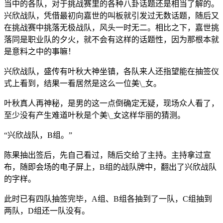
当中的各队，对于挑战赛里的各种八卦话题还是相当了解的。
兴欣战队，凭借最初向嘉世的叫板就引发过无数话题，随后又
在挑战赛中挑落无极战队，风头一时无二。相比之下，嘉世挑
落同是职业队的夕火，就不会有这样的话题性，因为那根本就
是意料之中的事嘛！
兴欣战队，盛传有叶秋大神坐镇，各队来人还指望能在抽签仪
式上看到，结果一看居然是这么一位美\_女。
叶秋真人再神秘，是男的这一点倒确定无疑，现场众人看了，
至少没有产生难道叶秋是个美\_女这样华丽的猜测。
“兴欣战队，B组。”
陈果抽出签后，先自己看过，随后交给了主持。主持拿过宣
布，随即会场的电子屏上，B组的战队牌中，翻出了兴欣战队
的字样。
此时已有四队抽签完毕，A组、B组各抽到了一队，C组抽到
两队，D组还一队没有。