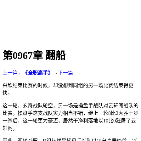
第0967章 翻船
上一篇
←
《全职高手》
→
下一篇
兴欣结束比赛的时候，却没想到同组的另一场比赛结束得更
快。
这一轮，玄奇战队轮空，另一场是操盘手战队对云轩阁战队的
比赛。操盘手这支战队实力相当不错，继上一轮8比2大胜十步
一杀后，这一轮更为豪迈，居然干净利落地以10比0狂屠了云
轩阁。
至此，两轮战罢。B组赫然是操盘手战队以18分高居榜首。兴