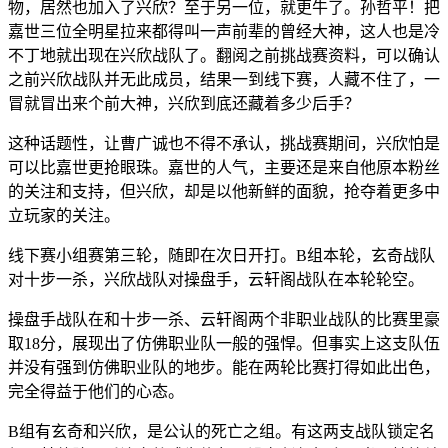
物，居然也加入了兴欣？至于另一位，就更牛了。孙哲平！把
嘉世三位全明星拉来都得叫一声前辈的曾经大神，这人也是冷
不丁地就出现在兴欣战队了。翻阅之前挑战赛资料，可以确认
之前兴欣战队并无此成员，结果一到线下赛，人藏不住了，一
冒就冒出来个前大神，兴欣到底还藏着多少后手？
这种话题性，让曹广诚也不得不承认，挑战赛期间，兴欣怕是
可以比嘉世更抢眼珠。嘉世的人气，主要还是来自他原本粉丝
的关注和支持，但兴欣，却是以他新鲜的面貌，抢夺着更多中
立玩家的关注。
线下赛小组赛第三轮，随即在次日开打。B组本轮，玄奇战队
对十步一杀，兴欣战队对操盘手，云轩阁战队在本轮轮空。
操盘手战队在和十步一杀、云轩阁两个非职业战队的比赛里豪
取18分，展现出了仿佛职业队一般的强悍。但事实上这支队伍
并没有强到仿佛职业队的地步。能在两轮比赛打得如此出色，
完全得益于他们的心态。
B组有玄奇和兴欣，是公认的死亡之组。有这两支战队锁定名