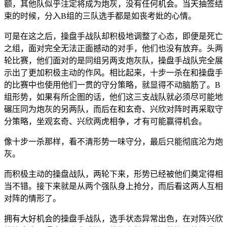
额，其他队似乎注定将成为炮灰，没有任何机会。当天抽签结
束的时候，分入B组的三队选手都是如丧考妣的心情。
可是在这之后，操盘手战队却积极地调整了心态，即便是死亡
之组，面对完全无法正面撼动的对手，他们也没有放弃。头两
轮比赛，他们面对的是同组另两支炮灰队，操盘手战队完全展
示出了更加积极主动的作风。相比起来，十步一杀在和操盘手
的比赛中也使用他们一贯的守分策略，就显得不动脑筋了。B
组形势，如果有所企图的话，他们这三支战队就必须尽可能地
碾压同为炮灰的另两队，而后在和玄奇、兴欣对阵时再采取守
分策略，坐观玄奇、兴欣两虎相争，才有可能赢得机会。
像十步一杀那样，看不清形势一味守分，最后只能彻底沦为炮
灰。
而积极主动的操盘战队，两轮下来，形势已经被他们奠定得相
当不错。接下来就是从两个强队身上抢分，而后看这两人互相
对阵的情形了。
拥有大好机会的操盘手战队，选手状态异常出色，在对阵兴欣