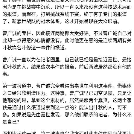
因为是在挑战赛中沉沦，所以一直以来都没有这种技战术层面
的报道。而现在，打到挑战赛线下赛，终于有了专门的报道
了，新嘉世战队的战术体系，这才开始呈现在大众眼前。
曹广诚的专栏，因此接连两期都大受好评。不过曹广诚自己对
此却一点得意的心情都没有。此时他更在意的是连续两期有关
叶秋换名叶修这一事件的报道。
曹广诚一直以为在记者圈里，自己就已经是最接近嘉世、最接
近叶秋的人，结果这次事件的报道，前后两波居然都没有他的
事。
第一波报道中，曹广诚完全看得出嘉世在利用这事件，借媒体
之口给兴欣制造压力。这种事，曹广诚早已司空见惯，只是让
他郁闷的是，拿到这个素材的，居然是那两个蠢货，这两个家
伙是通过什么渠道觉察到这一点的？能认出叶秋的人，可不
多。如果说是先由嘉世发现，那么他们联系的记者，为什么不
是自己？
而相比起这一波，第二波来自兴欣方面对此事件的回应就更让