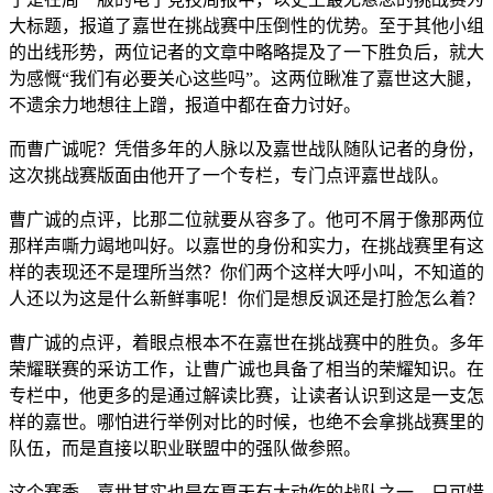
大标题，报道了嘉世在挑战赛中压倒性的优势。至于其他小组
的出线形势，两位记者的文章中略略提及了一下胜负后，就大
为感慨“我们有必要关心这些吗”。这两位瞅准了嘉世这大腿，
不遗余力地想往上蹭，报道中都在奋力讨好。
而曹广诚呢？凭借多年的人脉以及嘉世战队随队记者的身份，
这次挑战赛版面由他开了一个专栏，专门点评嘉世战队。
曹广诚的点评，比那二位就要从容多了。他可不屑于像那两位
那样声嘶力竭地叫好。以嘉世的身份和实力，在挑战赛里有这
样的表现还不是理所当然？你们两个这样大呼小叫，不知道的
人还以为这是什么新鲜事呢！你们是想反讽还是打脸怎么着？
曹广诚的点评，着眼点根本不在嘉世在挑战赛中的胜负。多年
荣耀联赛的采访工作，让曹广诚也具备了相当的荣耀知识。在
专栏中，他更多的是通过解读比赛，让读者认识到这是一支怎
样的嘉世。哪怕进行举例对比的时候，也绝不会拿挑战赛里的
队伍，而是直接以职业联盟中的强队做参照。
这个赛季，嘉世其实也是在夏天有大动作的战队之一，只可惜