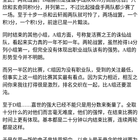
欣和玄奇同积9分，并列第二，不过比起操盘手两队都少赛了
一场。至于十步一杀和云轩阁两队就可怜了，两场战罢，一个
积3分，一个积1分，前途已是一片黯淡。
同时结束的其他小组，A组方面，号称复活赛之王的诛仙战
队，看起来实力真的一年不如一年。两轮战罢，虽然抢得14分
列小组第一，但完全没有体现出职业战队该有的强势。A组的
形势至今并不明朗。
而另一半区的比赛，C组因为没有职业队，受到的关注最低，
但事实上这一组的比赛其实最有看点。因为实力相近，相互之
间你来我往打得很是激烈，排名交织在一起，比A组还要混
沌。
至于D组……嘉世的强大已经不能只是用分数来衡量了。全取
十分什么的对他们而言毫无难度，他们的强悍，在结束比赛的
时间上更有体现。基本都是二十分钟以内结束比赛，连续两轮
都是这样。
于是在周一版的电子竞技周报中，以史上最无悬念的挑战赛为