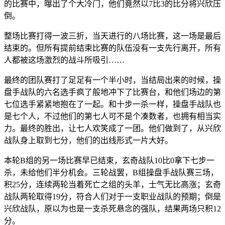
的比赛中，曝出了个大冷门，他们竟然以7比3的比分将兴欣压
倒。
整场比赛打得一波三折，当天进行的八场比赛，这一场是最后
结束的。但所有提前结束比赛的队伍没有一支先行离开，所有
人都被这场激烈的战斗所吸引……
最终的团队赛打了足足有一个半小时，当结局出来的时候，操
盘手战队的六名选手疯了般地冲下了比赛台，和他们场边的第
七位选手紧紧地抱在了一起。和十步一杀一样，操盘手战队也
是七个人，不过他们的第七人可不是个凑数者，也拥有相当实
力。最终的胜出，让七人欢笑成了一团。他们做到了，从兴欣
战队身上取到七分，他们的出线形式一片大好。
本轮B组的另一场比赛早已结束，玄奇战队10比0拿下七步一
杀，未给他们半分机会。三轮战罢，B组操盘手战队赛三场，
积25分，连续两轮当着死亡之组的头羊，士气无比高涨；玄奇
战队两轮取得19分，符合人们对于一支职业战队的预期；倒是
兴欣战队，原以为也是一支杀死悬念的强队，结果两场只积12
分。