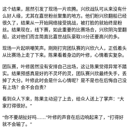
这个结果，居然引发了现场一片欢腾。兴欣战队可从来没有什
么好人缘，尤其在嘉世粉丝聚集的地方。他们盼兴欣翻船已经
很久了，结果从一开始网络接受挑战，被打脸的就始终是粉
丝。结果现在，线下赛，如此重要的比赛场合，兴欣阴沟里翻
船，这对他们而言简直比嘉世战队豪取10分还要高兴的多。
现场一片起哄嘲笑声。刚刚打完团队赛的兴欣六人，正低着头
从比赛场上走了下来。陈果看着身边的叶修，心情着实复杂。
团队赛，叶修居然没有安排自己出场，这让陈果觉得异常不踏
实。结果预感真是好的不灵坏的灵，团队赛兴欣最终失手，丢
掉了大分。叶修此时会是什么心情呢？是不是也在后悔自己没
有上场？会不会自责？
看到众人下来，陈果主动迎了上去，给众人送上了掌声：“大
家打得很好。”
“你不要胡扯好吗……”叶修的声音在后边响起来了，“打得好
就不会输了。”