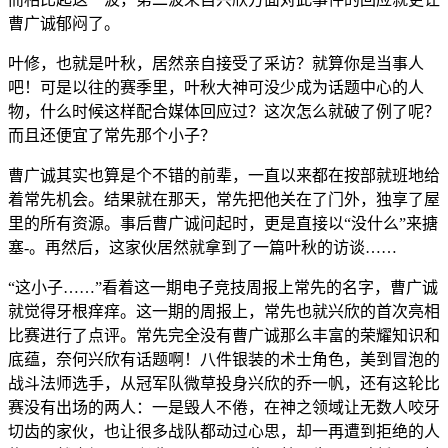
曹广诚郁闷了。
叶修，也就是叶秋，居然亲自接受了采访？就算你是当事人
吧！可是以往的赛季里，叶秋大神可没少成为话题中心的人
物，什么时候这样配合媒体回应过？这次怎么就破了例了呢？
而且还便宜了常先那个小子？
曹广诚其实也算是个不错的前辈，一直以来都在按部就班地给
着常先机会。结果就在那天，常先把他关在了门外，独享了屋
里的所有资源。事后曹广诚问起时，更是直接以“没什么”来搪
塞-。再然后，这家伙居然就拿到了一篇叶秋的访谈……
“这小子……”看着这一期电子竞技周报上常先的名字，曹广诚
就觉得牙根痒痒。这一期的周报上，常先也就兴欣的首次亮相
比赛进行了点评。常先完全没有曹广诚那么丰富的荣耀知识和
底蕴，奈何兴欣有话题啊！八件银装的术士角色，美到冒泡的
战斗法师选手，从冠军队微草投身兴欣的乔一帆，还有这轮比
赛没有出场的两人：一是毁人不倦，在神之领域让无数人咬牙
切齿的家伙，也让很多战队都动过心思，却一再遭到拒绝的人