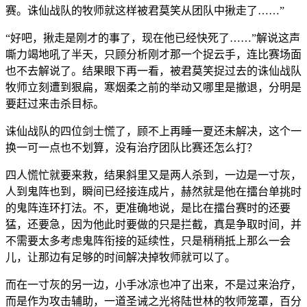
赛。诛仙战队的牧师就这样被君莫笑从团队中揪走了……”
“好吧，揪走是刚才的事了，现在他已经快死了……”解说这声
嘶力竭地吼了半天，只顾分析刚才那一个捉云手，连比赛场面
也不去解说了。结果眼下再一看，被君莫笑捉过去的诛仙战队
牧师立刻遭到狠扁，寒烟柔之前的举动又哪里是撤退，分明是
要赶过来击杀目标。
诛仙战队的四位剑士慌了，顾不上再睡一夏还未解决，这个一
换一可一点也不划算，没有治疗团队比赛还怎么打？
四人慌忙就要来救，结果斜里又是两人杀到，一边是一寸灰，
人到鬼阵也到，瞬间已经接连成片，赫然就是他在擂台单挑时
的鬼阵连环打法。不，更准确地说，是比在擂台赛时的还要
猛，还要急，因为他此时要做的只是拦截，真是争取时间，并
不需要太多考虑鬼阵衔接的延续性，只是稍稍抵上那么一会
儿，让那边有足够的时间解决掉牧师就可以了。
而在一寸灰的另一边，小手冰凉也冲了出来，不是过来治疗，
而是作为攻击辅助，一道圣诫之光将陆世林的牧师笼罩，百分