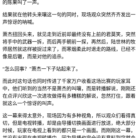
的陈果叫了一声。
结果就在他转头来嚷这一句的同时，现场观众突然齐齐发出一
声惊讶的呐喊。
萧杰扭回头来，就见走到近前却最终没有上前的君莫笑，突然
将手中的武器一拆，而后两手朝前一探，再然后，陆世林的牧
师居然就这样被捉过来了，而寒烟柔此时退走的路线，已经不
像是后辙，而是对他的追杀。
“怎么回事？”萧杰一下子站起来了。
而此时这句话也同时传进了千家万户收看这场比赛的玩家耳
中，他们听到的当然不是萧杰的叫嚷，而是转播解说，刚刚还
在点评兴欣这一次进攻做得有多糟糕的解说，忽然打住，跟着
就这么一个惊讶的叫声。
这一幕来得太意外，现场因为有多种视角，所以观众们看得真
切，但是电视转播，却是由导播切换画面进行放送，绝大部分
时候，玩家在电视上看到的都只是一个画面。而刚刚这一幕，
并没有出现在电视转播中，因为导播也完全没有意料到突然会