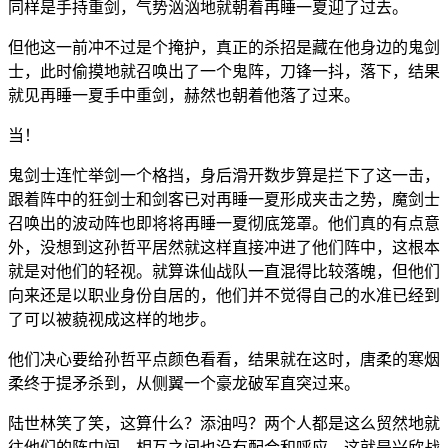
同样是手持重剑，气势汹汹地就朝着再睡一夏迎了过去。
但他这一前冲不过是个掩护，真正的杀招是藏在他身边的鬼剑
士，此时偷摸地就召唤出了一个鬼阵，刀锋一抖，落下，结果
就见再睡一夏手中重剑，赫然也朝着他落了过来。
当！
鬼剑士连忙举剑一个格挡，身后滑开数步算是拦下了这一击，
跟着阵中的狂剑士和剑客已对再睡一夏形成夹击之势，魔剑士
召唤出的波动阵也即将将再睡一夏彻底笼罩。他们真的有点意
外，没想到这孙哲平居然就这样直接冲进了他们阵中，这根本
就是对他们的轻视。就算诛仙战队一直混得比较落魄，但他们
向来还是以职业身份自居的，他们并不觉得自己的水准已经到
了可以被藐视成这样的地步。
他们决心要给孙哲平点颜色看看，结果就在这时，唐柔的寒烟
柔终于提矛杀到，从侧翼一个豪龙破军直突过来。
陆世林笑了笑，这算什么？添油吗？两个人都是这么贸然地就
往他们的阵中闯，相互之间也没有配合和呼应，这就是兴欣战