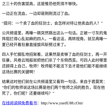
之三十的伤害提高，这是惟恐他死得不够快。
一边正在流血，一边却是刚刚流过了血。
“提问：一个卖了血的狂剑士，会怎样对待让他卖血的人？”
公共频道里，再睡一跳突然跳出这么一句话。正被一寸灰的鬼
阵阻拦得心乱如麻的四人，一看这话，再转视角，就见再睡一
夏已经开着狂暴直接旋风斩劈过来了。
四人手忙脚乱地招架着，这果然是卖够了血的狂剑士，再一开
狂暴，风卷云残般就把他们杀了个东倒西歪。可四人此时哪里
还顾得上自己，牧师！牧师能不能活下去才是他们能不能继续
这场比赛的关键啊！
结果这时他们就在公共频道里又看到一句话，来自于君莫笑：
“你们的牧师说这场比赛是他们两个牧师之间的胜负，现在他
死了，你们呢？还要继续吗？”
在线阅读网免费看书
：http://www.yuedU88.cOm/