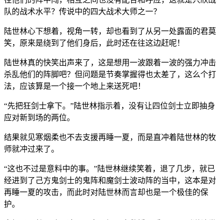
队的战术水平？传说中的四大战术大师之一？
陆世林心下想着，视角一转，却也看到了从另一处露面的君莫
笑，原来是绕到了他们身后，此时还在往这边赶呢！
陆世林真的快笑出声来了，这是想用一波跟着一波的强力冲击
杀乱他们的阵脚吧？但问题是节奏掌握得也太差了，这么个打
法，应该算是一个接一个地上来送死吧！
“先把狂剑士拿下。”陆世林指示着，没有让四位剑士立即抽身
应对新到场的两位。
结果就见寒烟柔也不去支援再睡一夏，而是直冲着陆世林的牧
师就冲过来了。
“这也不过是意料中的事。”陆世林继续笑着，退了几步，就已
经进到了己方鬼剑士的鬼阵和魔剑士波动阵的当中，这本是对
再睡一夏的攻击，而此时对陆世林而言却也是一个极佳的保
护。