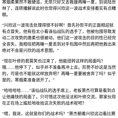
寒烟柔果然不敢硬追，无奈只好又去救援再睡一夏，别说陆世
林了，连转播解说此时也觉得兴欣这一波战术安排着实有点糟
糕。
“兴欣这一波攻击处理得很不好啊！首先孙哲平的正面相迎就
有点冒失，他有些太小看诛仙战队的选手了，他被包围导致发
动二次攻势的唐柔也很被动，他们这一波攻击的目的性已经完
全丧失，我相信把再睡一夏丢到对手包围中然后再把他救出来
绝对不会是兴欣的战术意图。”
“现在叶修的君莫笑也过来了，他能扭转这样的局面吗？
哦……他停下了，似乎并不准备再冲上去。形势不妙这是当然
的，可是也不能就这样放弃吧？再睡一夏要被舍弃了吗？似乎
是的，寒烟柔准备退开了。”
“哈哈哈哈……”诛仙战队的选手席上，老板萧杰可算是看到点
让他痛快的局面了。只可惜这次他没法和叶修交流，那家伙现
在正在场上尴尬地收拾这次失败的战术呢吧？
“喂，我说，这就是你们的战术吗？”萧杰朝着兴欣这边看比赛