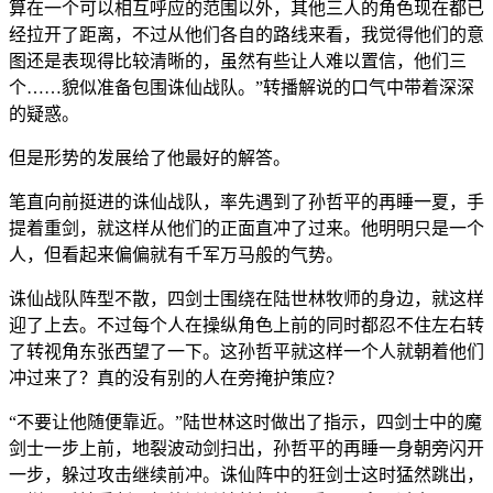
算在一个可以相互呼应的范围以外，其他三人的角色现在都已
经拉开了距离，不过从他们各自的路线来看，我觉得他们的意
图还是表现得比较清晰的，虽然有些让人难以置信，他们三
个……貌似准备包围诛仙战队。”转播解说的口气中带着深深
的疑惑。
但是形势的发展给了他最好的解答。
笔直向前挺进的诛仙战队，率先遇到了孙哲平的再睡一夏，手
提着重剑，就这样从他们的正面直冲了过来。他明明只是一个
人，但看起来偏偏就有千军万马般的气势。
诛仙战队阵型不散，四剑士围绕在陆世林牧师的身边，就这样
迎了上去。不过每个人在操纵角色上前的同时都忍不住左右转
了转视角东张西望了一下。这孙哲平就这样一个人就朝着他们
冲过来了？真的没有别的人在旁掩护策应？
“不要让他随便靠近。”陆世林这时做出了指示，四剑士中的魔
剑士一步上前，地裂波动剑扫出，孙哲平的再睡一身朝旁闪开
一步，躲过攻击继续前冲。诛仙阵中的狂剑士这时猛然跳出，