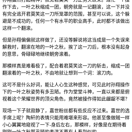
作下去，一叶之秋缩成一团，朝旁就是一记翻滚，这一下并没
有完全逃开君莫笑这一刀所笼罩的范围，甚至可以说，这个躲
避是不成功的，任何一个有水平的职业高手，此时都不该做出
这样一个翻滚。
但是孙翔偏偏就这样做了，还没等解说将这当成是一个失误来
解救时，翻滚在地的一叶之秋，挨了这一刀后，根本没有起身
的意思，骨碌碌地继续朝旁滚着。
那模样真是难看极了，配合着君莫笑这一刀的斩击，缩成一团
翻滚着的一叶之秋，不由地就让想到一个词：滚刀肉。
这可不是什么好词，能让人心生这种感觉，可见此时孙翔操作
下的一叶之秋姿势有多丑陋。作为堂堂斗神，一直以来都是俯
视着这个荣耀世界的顶尖角色，竟然被操作得如此龌龊不堪？
现场一下子就寂静了，嘉世粉丝都有些反应不过来。嘉世的选
手席上呢？陶轩的表情只能用难堪来形容。他甚至像做贼一样
小心翼翼地窥视了一下-身后左右，那模样，好像是在期待着
刚刚一叶之秋那丑陋的表演不要有人看到似的。