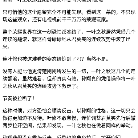
只可惜他的这个愿望完全不可能失现。看到这一幕的，不只现
场这些观众，还有电视机前千千万万的荣耀玩家。
整个荣耀世界在这一刻恐怕都冻结了，一叶之秋居然凭借几个
连续的翻滚，就这样骨碌碌地从君莫笑的连续攻势中滚了出
来。
连叶修也被这难看的姿态给惊到了吗？当然不是。
没有人能比他更清楚刚刚所发生的一切，一叶之秋这几个的连
续翻滚，虽然难看，但却真实有效，孙翔真的凭借操作将一叶
之秋从君莫笑的连续攻势下救走了。
节奏被拉断了！
这种时候，对方恐怕会顺势反击，以孙翔的性格，这一切只会
做得更加迫不及待。叶修不敢怠慢，连忙调整君莫笑先行后辙
两步拉开空间，结果却发现，一叶之秋也在做着同样的举动。
孙翔非但没有乘势反击，反倒也将角色拉后，拉开空间。