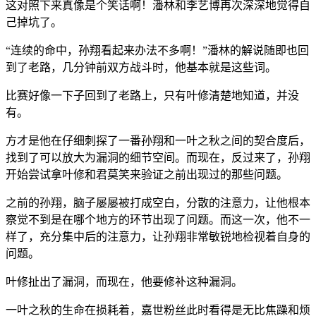
这对照下来真像是个笑话啊！潘林和李艺博再次深深地觉得自
己掉坑了。
“连续的命中，孙翔看起来办法不多啊！”潘林的解说随即也回
到了老路，几分钟前双方战斗时，他基本就是这些词。
比赛好像一下子回到了老路上，只有叶修清楚地知道，并没
有。
方才是他在仔细刺探了一番孙翔和一叶之秋之间的契合度后，
找到了可以放大为漏洞的细节空间。而现在，反过来了，孙翔
开始尝试拿叶修和君莫笑来验证之前出现过的那些问题。
之前的孙翔，脑子屡屡被打成空白，分散的注意力，让他根本
察觉不到是在哪个地方的环节出现了问题。而这一次，他不一
样了，充分集中后的注意力，让孙翔非常敏锐地检视着自身的
问题。
叶修扯出了漏洞，而现在，他要修补这种漏洞。
一叶之秋的生命在损耗着，嘉世粉丝此时看得是无比焦躁和烦