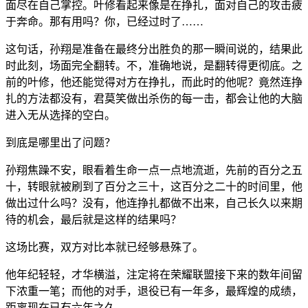
面尽在自己掌控。叶修看起来像是在挣扎，面对自己的攻击疲
于奔命。那有用吗？你，已经过时了……
这句话，孙翔是准备在最终分出胜负的那一瞬间说的，结果此
时此刻，场面完全翻转。不，准确地说，是翻转得更彻底。之
前的叶修，他还能觉得对方在挣扎，而此时的他呢？竟然连挣
扎的方法都没有，君莫笑做出杀伤的每一击，都会让他的大脑
进入无从选择的空白。
到底是哪里出了问题？
孙翔焦躁不安，眼看着生命一点一点地流逝，先前的百分之五
十，转眼就被刷到了百分之三十，这百分之二十的时间里，他
做出过什么吗？没有，他连挣扎都做不出来，自己长久以来期
待的机会，最后就是这样的结果吗？
这场比赛，双方对比本就已经够悬殊了。
他年纪轻轻，才华横溢，注定将在荣耀联盟接下来的数年间留
下浓重一笔；而他的对手，退役已有一年多，最辉煌的成绩，
距离现在已有六年之久。