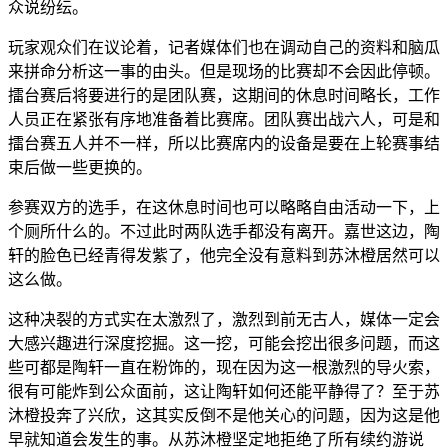
众说纷纭。
玩家观众们在议论着，记者媒体们也在调动自己的资料和脑瓜
来拼命分析这一事的由头。但是现场的比赛却不会因此停顿。
擂台赛后将要进行的是团队赛，这期间的休息时间略长，工作
人员正在紧张有序地准备着比赛席。团队赛出战六人，可是和
擂台赛五人并不一样，所以比赛席内的设备是要在上轮赛事结
束后做一些更换的。
参赛双方的选手，在这休息时间也可以略略自由活动一下，上
个厕所什么的。不过此时两队选手都没有离开。嘉世这边，陶
轩的脸色已经青得发紫了，他完全没有意料到苏沐橙居然可以
这么做。
这种决裂的方式实在太激烈了，激烈到前无古人，媒体一定会
大感兴趣进行深度挖掘。这一挖，可能会挖出很多问题，而这
些可都是陶轩一直在粉饰的，现在因为这一根激烈的导火索，
很有可能炸到公众面前，这让陶轩如何还能平静得了？至于苏
沐橙投奔了兴欣，这其实反倒不是他关心的问题，因为这是他
早就知道会发生的事。从苏沐橙坚定地拒绝了所有续约游说