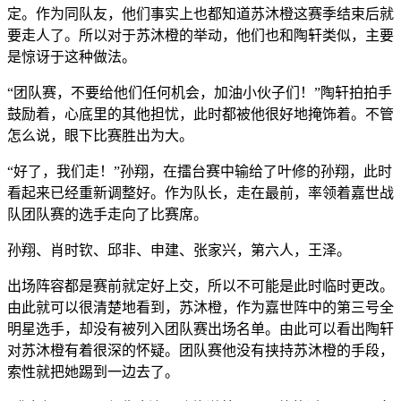
定。作为同队友，他们事实上也都知道苏沐橙这赛季结束后就
要走人了。所以对于苏沐橙的举动，他们也和陶轩类似，主要
是惊讶于这种做法。
“团队赛，不要给他们任何机会，加油小伙子们！”陶轩拍拍手
鼓励着，心底里的其他担忧，此时都被他很好地掩饰着。不管
怎么说，眼下比赛胜出为大。
“好了，我们走！”孙翔，在擂台赛中输给了叶修的孙翔，此时
看起来已经重新调整好。作为队长，走在最前，率领着嘉世战
队团队赛的选手走向了比赛席。
孙翔、肖时钦、邱非、申建、张家兴，第六人，王泽。
出场阵容都是赛前就定好上交，所以不可能是此时临时更改。
由此就可以很清楚地看到，苏沐橙，作为嘉世阵中的第三号全
明星选手，却没有被列入团队赛出场名单。由此可以看出陶轩
对苏沐橙有着很深的怀疑。团队赛他没有挟持苏沐橙的手段，
索性就把她踢到一边去了。