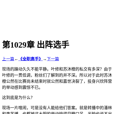
第1029章 出阵选手
上一篇
←
《全职高手》
→
下一篇
现场的躁动久久不能平静。叶修和苏沐橙的私交有多深？由于
叶修的一贯低调，粉丝们了解到的并不深。所以对于此时苏沐
橙公然在比赛尚未结束时就公然和嘉世决裂了，投身兴欣阵营
的举动感到震惊不已。
这到底是为什么？
现场一片喧闹，可是没有人能给他们答案。就是转播中的潘林
和李艺博，也都被这大胆的举动惊得目瞪口呆，半晌也说不出