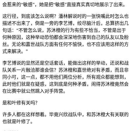
会惹来的“敏感”，她是把“敏感”直接真实真切地展示了出来。
这行径，到底该怎么说啊？潘林解说时的一张快嘴此时怎么也
描述不出来了，倒是一旁的李艺博，绞尽脑汁后，总算挤出几
句话：“不管怎么说，苏沐橙的行为有些不恰当，不管是出于
何种原因，这种举动恐怕都会深深地伤害到自己的队友以及粉
丝。无论和嘉世战队方面有任何不愉快，也不应该用这样的方
式来解决。”
李艺博说的显然还是空话套话，能做出这样的举动，还说和战
队关系一片融洽那谁会信？苏沐橙和嘉世绝对有矛盾，而且非
同小可，这一点，都不用他们两位分析，所有观众都能想到，
此时他们就是在疑惑，这到底是何种矛盾，闹得苏沐橙竟然会
在比赛中就公然跳入对手阵营。
是和叶修有关吗？
许多人都在这样想着。毕竟兴欣战队中，和苏沐橙大有关联的
也就是叶修了。