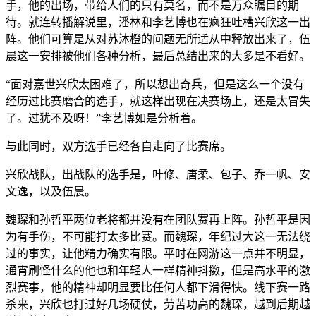
手，他的出场，带给人们的只有莫名，而不是万众瞩目的期
待。就连转播解说里，潘林和李艺博也在疯狂吐槽兴欣这一出
阵。他们可算是从对苏沐橙的问题无所适从中释放出来了，伍
晨这一安排被他们各种分析，最后总结出来的大多是不看好。
“面对嘉世兴欣太困难了，所以想出奇兵，但是这么一个没有
经历过比赛磨合的选手，就这样出现在决赛场上，还是太冒失
了。过犹不及呀！”李艺博如是分析着。
与此同时，双方选手已经各自走向了比赛席。
兴欣战队，出战队的选手是，叶修、唐柔、包子、乔一帆、安
文逸，以及伍晨。
魏琛和孙哲平两位老将都并没有在团队赛再上阵。孙哲平是因
为有手伤，不可能打太多比赛。而魏琛，年纪过大这一无法绕
过的事实，让他精力确实有限。平时在网游这一点并不明显，
通宵刷怪什么的他也和年轻人一样精神抖擞，但是高水平的激
烈赛事，他的精神却明显要比任何人都下滑得快。线下赛一路
杀来，兴欣也打过好几场硬仗，劳苦功高的魏琛，越到后期越