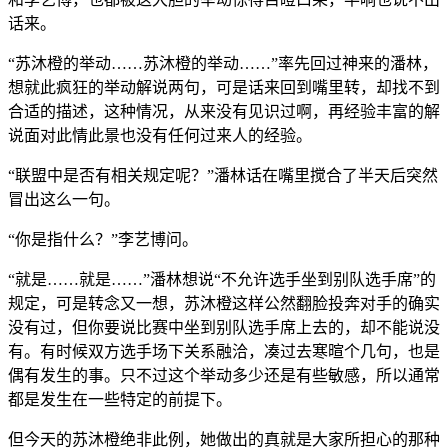
话来。
“苏沐橙的举动……苏沐橙的举动……”率先回过神来的潘林，
想就此疯狂的举动解说两句，可是话来回到嘴里转，却找不到
合适的描述，这种情况，从来没有见识过啊，再经验丰富的解
说面对此情此景也没有任何过来人的经验。
“联盟中是否有相关规定呢？”潘林话在嘴里搅合了半天后突然
冒出这么一句。
“你是指什么？”李艺博问。
“就是……就是……”潘林想说“不允许选手坐到别队选手席”的
规定，可是转念又一想，苏沐橙这样公然翻脸投奔对手的确实
没有过，但你要说比赛中坐到别队选手席上去的，却不能说没
有。有时候双方选手场下关系融洽，凑过去寒暄个几句，也是
偶有发生的事。只不过这个举动多少还是有些敏感，所以通常
都是发生在一些特定的前提下。
但今天的苏沐橙绝非此例，她做出的真就是大家所担心的那种