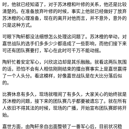
时，他就已经知道了，对于苏沐橙和叶修的关系，他还是比较
清楚的。在准备放弃叶修的时候，事实上他就已经做好了放弃
苏沐橙的心理准备，现在的离开对他而言，并不意外，意外的
只是这种方式。
可眼下陶轩都没法细想怎么处理这问题了。苏沐橙的举动，对
嘉世战队的选手们多多少少都造成了一些影响，而他们接下来
可还有团队赛要打，军心在此时可千万不能动摇。
陶轩忙着安定军心，兴欣这边却是其乐融融。就看这两队氛围
的话，恐怕不会有人相信刚刚结束的擂台赛事实上是嘉世赢得
了一个人头分。看这模样，好像嘉世战队是在大比分落后似
的。
比赛休息有多久，现场就喧闹了有多久，大家关心的始终就是
苏沐橙的问题，接下来的团队赛几乎都要被遗忘了。就在所有
人依旧不得其法的时候，现场的广播，开始宣布团队赛即将开
始。
嘉世方面，由陶轩亲自出面整顿了一番军心后，目前状况稳