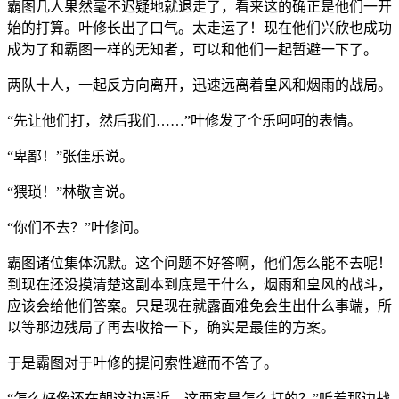
霸图几人果然毫不迟疑地就退走了，看来这的确正是他们一开
始的打算。叶修长出了口气。太走运了！现在他们兴欣也成功
成为了和霸图一样的无知者，可以和他们一起暂避一下了。
两队十人，一起反方向离开，迅速远离着皇风和烟雨的战局。
“先让他们打，然后我们……”叶修发了个乐呵呵的表情。
“卑鄙！”张佳乐说。
“猥琐！”林敬言说。
“你们不去？”叶修问。
霸图诸位集体沉默。这个问题不好答啊，他们怎么能不去呢！
到现在还没摸清楚这副本到底是干什么，烟雨和皇风的战斗，
应该会给他们答案。只是现在就露面难免会生出什么事端，所
以等那边残局了再去收拾一下，确实是最佳的方案。
于是霸图对于叶修的提问索性避而不答了。
“怎么好像还在朝这边逼近，这两家是怎么打的？”听着那边战