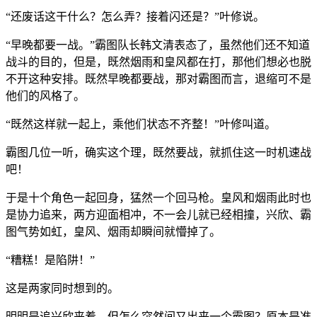
“还废话这干什么？怎么弄？接着闪还是？”叶修说。
“早晚都要一战。”霸图队长韩文清表态了，虽然他们还不知道
战斗的目的，但是，既然烟雨和皇风都在打，那他们想必也脱
不开这种安排。既然早晚都要战，那对霸图而言，退缩可不是
他们的风格了。
“既然这样就一起上，乘他们状态不齐整！”叶修叫道。
霸图几位一听，确实这个理，既然要战，就抓住这一时机速战
吧！
于是十个角色一起回身，猛然一个回马枪。皇风和烟雨此时也
是协力追来，两方迎面相冲，不一会儿就已经相撞，兴欣、霸
图气势如虹，皇风、烟雨却瞬间就懵掉了。
“糟糕！是陷阱！”
这是两家同时想到的。
明明是追兴欣来着，但怎么突然间又出来一个霸图？原本是准