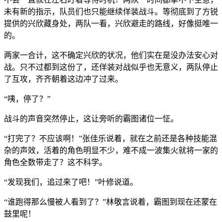
未有新的指示，队员们也只能继续佯装战斗。等彻底到了方锐
提供的兴欣藏身处，两队一看，兴欣避走的路线，好像挺唯一
的。
两家一合计，这不确定兴欣的状况，他们实在是没办法安心对
战。只不过都到这份了，还佯装对战似乎也无意义，两队停止
了互攻，齐齐朝着这边冲了过来。
“咦，停了？”
战斗的声音突然停止，这让旁听的霸图诸位一怔。
“打完了？不应该啊！”张佳乐说着，就在之前还是各种技能混
杂的声效，活着的角色明显不少，难不成一波集火就将一家的
角色全数带走了？这不科学。
“发现我们，追过来了吧！”叶修说道。
“谁跑得那么慢被人看到了？”林敬言说着，霸图到现在还蒙在
鼓里呢！