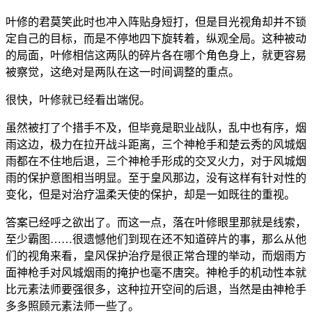
叶修的君莫笑此时也冲入阵贴身短打，但是目光视角却并不锁
定自己的目标，而是不停地四下旋转着，纵观全局。这种被动
的局面，叶修相信这两队的碎片各在哪个角色身上，就更容易
被察觉，这绝对是两队在这一时间调整的重点。
很快，叶修就已经看出端倪。
虽然被打了个措手不及，但毕竟是职业战队，乱中也有序，烟
雨这边，极力在拉开战斗距离，三个神枪手和楚云秀的风城烟
雨都在不住地后退，三个神枪手形成的交叉火力，对于风城烟
雨的保护意图相当明显。至于皇风那边，没有这样有针对性的
变化，但是对治疗温柔天使的保护，却是一如既往的重视。
答案已经呼之欲出了。而这一点，落在叶修眼里那就是线索，
至少霸图……很遗憾他们到现在还不知道碎片的事，那么从他
们的视角来看，皇风保护治疗是很正常合理的举动，而烟雨方
面神枪手对风城烟雨的掩护也毫不唐突。神枪手的机动性本就
比元素法师要强很多，这种拉开空间的后退，当然是由神枪手
多多照顾元素法师一些了。