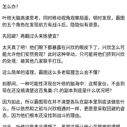
怎么办？
叶修大脑高速思考，同时移动视角观察局面，顿时发现，霸图
的五个角色在发现前方有战斗后，隐隐似有退意。
先回避？再翻过头来拣便宜？
太天真了吧！他们眼下都暴露在兴欣的眼皮下了，兴欣怎么可
能允许他们安然旁观？此时这种举动，只可能将他们挤到兴欣
的处境：被其他几家联手打压。
这么简单的道理，霸图这么多老狐狸怎么会不懂？
刹那间，一种可能性浮现在叶修的脑海中：这帮家伙，不会到
现在还没搞清楚这百鬼巢-穴-的副本到底是什么状况吧？
因为如此，所以霸图现在并不清楚各队在副本里到底该做些什
么，所以依然和之前与兴欣相遇时一样，更愿意采取回避的姿
态，因为他们根本还没找到战斗的理由。
对此，叶修只能表示遗憾了，虽然这是让他心花怒放的遗憾。