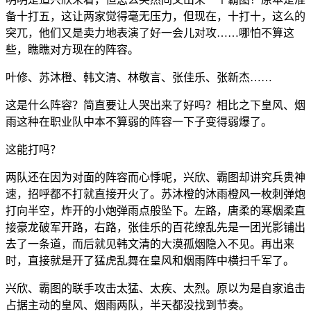
备十打五，这让两家觉得毫无压力，但现在，十打十，这么的
突兀，他们又是卖力地表演了好一会儿对攻……哪怕不算这
些，瞧瞧对方现在的阵容。
叶修、苏沐橙、韩文清、林敬言、张佳乐、张新杰……
这是什么阵容？简直要让人哭出来了好吗？相比之下皇风、烟
雨这种在职业队中本不算弱的阵容一下子变得弱爆了。
这能打吗？
两队还在因为对面的阵容而心悸呢，兴欣、霸图却讲究兵贵神
速，招呼都不打就直接开火了。苏沐橙的沐雨橙风一枚刺弹炮
打向半空，炸开的小炮弹雨点般坠下。左路，唐柔的寒烟柔直
接豪龙破军开路，右路，张佳乐的百花缭乱先是一团光影铺出
去了一条道，而后就见韩文清的大漠孤烟隐入不见。再出来
时，直接就是开了猛虎乱舞在皇风和烟雨阵中横扫千军了。
兴欣、霸图的联手攻击太猛、太疾、太烈。原以为是自家追击
占据主动的皇风、烟雨两队，半天都没找到节奏。