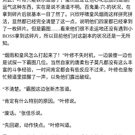
运气这种东西，实在是说不清道不明。百鬼巢-穴-的状况，在
拿到碎片后就基本一目了然了。兴欣呼啸皇风烟雨这样拼死拼
活，显然都已经完全清楚了这一点，说明他们四家都已经拿到
了一枚碎片。但是霸图……看来他们很不走运地还没有遇到小
BOSS拿到这碎片，所以目前他们对这副本的状况还是一无所
知。
“烟雨和皇风怎么打起来了！”叶修不失时机，一边装傻一边也
是试探一下霸图几位。当然自家的唐柔包子莫凡都没有这么丰
富的斗争经验，一时间肯定都会有些反应不过来，叶修也是匆
忙频道里提醒了一声，以免他们露出破绽。
“不清楚。”霸图这边张新杰答道。
“肯定有什么特别的原因。”叶修说。
“废话。”张佳乐说。
“先回避，动作快点。”叶修叫道。