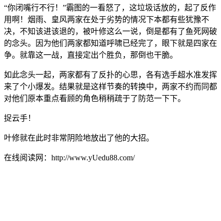
“你闭嘴行不行！”霸图的一看怒了，这垃圾话放的，起了反作
用啊！烟雨、皇风两家在处于劣势的情况下本都有些犹豫不
决，不知该进该退的，被叶修这么一说，倒是都有了鱼死网破
的念头。因为他们两家都知道呼啸已经完了，眼下就是四家在
争。就靠这一战，直接定出个胜负，那倒也干脆。
如此念头一起，两家都有了反扑的心思，各有选手超水准发挥
来了个小爆发。结果就是这样节奏的转换中，两家不约而同都
对他们原本重点看顾的角色稍稍疏于了防范一下下。
捉云手！
叶修就在此时非常阴险地放出了他的大招。
在线阅读网：http://www.yUedu88.com/