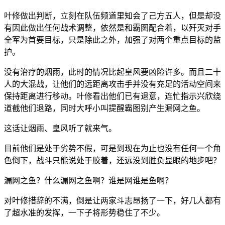
叶修做出判断，立刻在队伍频道里知会了己方五人，但是却没
有因此做出任何战术调整，依然是和霸图配合着，以歼灭对手
全军为首要目标，只是除此之外，加强了对两个重点目标的监
护。
没有治疗的烟雨，此时的情况比起皇风要凶险许多。而且二十
人的大混战，让他们的远距离攻击手并没有充足的活动空间来
保持距离进行移动。叶修看出他们已有退意，连忙指示兴欣绕
道截他们退路，同时大呼小叫提醒霸图别产生漏网之鱼。
这话让烟雨、皇风听了就来气。
目前他们是处于劣势不假，可是到现在为止也没有任何一个角
色倒下，战斗只能说处于胶着，还远没到胜负显眼的地步吧？
漏网之鱼？什么漏网之鱼啊？谁是网谁是鱼啊？
对叶修措辞的不满，倒是让两家斗志昂扬了一下，好几人都有
了超水准的发挥，一下子将形势稳住了不少。