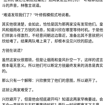
斗的声音，林敬言说道。
“难道发现我们了？”叶修假模假式地说着。
其实他很清楚，会如此，恰恰是因为那两家没有发现他们。皇
风和烟雨收了方锐的消息，知道兴欣在哪里等待时机。于是他
们佯装斗得激烈，不经意间朝这边靠近，准备出其不意就把兴
欣给堵了。结果两队堵上来了，却根本没见兴欣的踪迹。
方锐在说谎？
虽然这家伙很猥琐，但是让烟雨和皇风扑空一下，这样的谎言
根本毫无意义。所以他们可以断定方锐最终发来的消息是真实
的。
那么只有一个解释：兴欣察觉了他们的意图，所以避开了。
这就让两家难受了。
兴欣避开了，但是他会彻底避开吗？知道这两家早晚要战，会
不会一直就在左右盯着等待时机？两队一时间都拿不下主意，