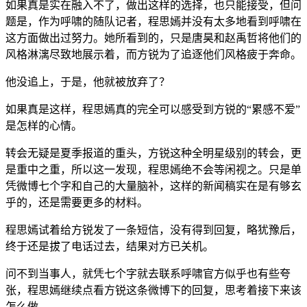
如果真是实在融入不了，做出这样的选择，也只能接受，但问
题是，作为呼啸的随队记者，程思嫣并没有太多地看到呼啸在
这方面做出过努力。她所看到的，只是唐昊和赵禹哲将他们的
风格淋漓尽致地展示着，而方锐为了追逐他们风格疲于奔命。
他没追上，于是，他就被放弃了？
如果真是这样，程思嫣真的完全可以感受到方锐的“累感不爱”
是怎样的心情。
转会无疑是夏季报道的重头，方锐这种全明星级别的转会，更
是重中之重，所以这一发现，程思嫣绝不会等闲视之。只是单
凭微博七个字和自己的大量脑补，这样的新闻稿实在是有够玄
乎的，还是需要更多的材料。
程思嫣试着给方锐发了一条短信，没有得到回复，略犹豫后，
终于还是拔了电话过去，结果对方已关机。
问不到当事人，就凭七个字就去联系呼啸官方似乎也有些夸
张，程思嫣继续点看方锐这条微博下的回复，思考着接下来该
怎么做。