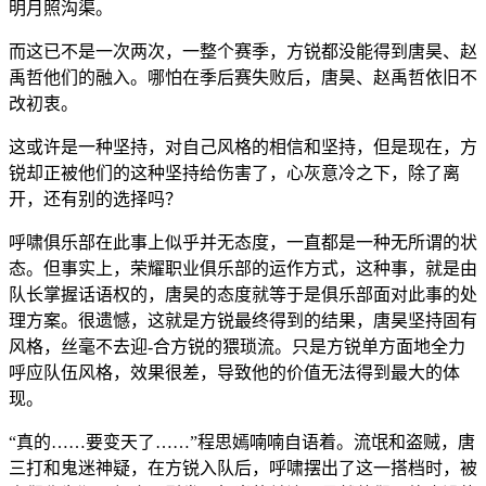
明月照沟渠。
而这已不是一次两次，一整个赛季，方锐都没能得到唐昊、赵
禹哲他们的融入。哪怕在季后赛失败后，唐昊、赵禹哲依旧不
改初衷。
这或许是一种坚持，对自己风格的相信和坚持，但是现在，方
锐却正被他们的这种坚持给伤害了，心灰意冷之下，除了离
开，还有别的选择吗？
呼啸俱乐部在此事上似乎并无态度，一直都是一种无所谓的状
态。但事实上，荣耀职业俱乐部的运作方式，这种事，就是由
队长掌握话语权的，唐昊的态度就等于是俱乐部面对此事的处
理方案。很遗憾，这就是方锐最终得到的结果，唐昊坚持固有
风格，丝毫不去迎-合方锐的猥琐流。只是方锐单方面地全力
呼应队伍风格，效果很差，导致他的价值无法得到最大的体
现。
“真的……要变天了……”程思嫣喃喃自语着。流氓和盗贼，唐
三打和鬼迷神疑，在方锐入队后，呼啸摆出了这一搭档时，被