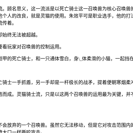
流。顾名思义，这一流派是以死亡骑士这一召唤兽为核心召唤兽
他个人的改良，就是灵猫的使用。朱效平可是职业选手，他的打
流传着。
却始终无法被超越。
要看玩家对召唤兽的控制运用。
甲的死亡骑士，和一只通体雪白，身\_体柔滑的小猫，一起挡
亡骑士一手抓盾，另一手却是一杆极长的战矛，提着便朝寒烟柔
结而成。灵猫骑士流，只是以这两个召唤兽的运用最为关键，并
不会放弃的一个召唤兽。虽然它无法移动，但是它对攻击范围内
喷大口一样撕咬攻击。