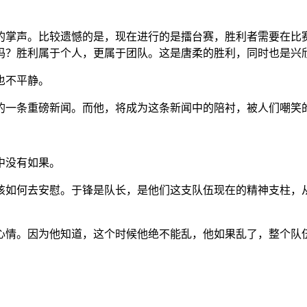
的掌声。比较遗憾的是，现在进行的是擂台赛，胜利者需要在比
吗？胜利属于个人，更属于团队。这是唐柔的胜利，同时也是兴
也不平静。
的一条重磅新闻。而他，将成为这条新闻中的陪衬，被人们嘲笑
中没有如果。
该如何去安慰。于锋是队长，是他们这支队伍现在的精神支柱，
心情。因为他知道，这个时候他绝不能乱，他如果乱了，整个队
！