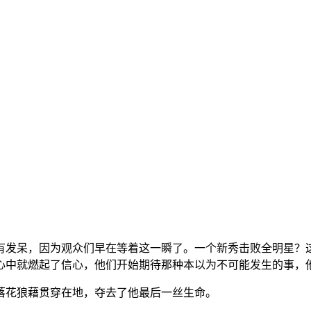
有发呆，因为观众们早在等着这一瞬了。一个新秀击败全明星？
心中就燃起了信心，他们开始期待那种本以为不可能发生的事，
落花狼藉贯穿在地，夺去了他最后一丝生命。