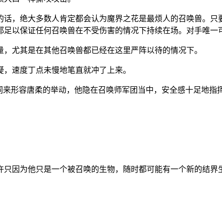
的话，绝大多数人肯定都会认为魔界之花是最烦人的召唤兽。只
都足以保证任何召唤兽在不受伤害的情况下持续在场。对手唯一
量，尤其是在其他召唤兽都已经在这里严阵以待的情况下。
疑，速度丁点未慢地笔直就冲了上来。
的词来形容唐柔的举动，他隐在召唤师军团当中，安全感十足地指
许只因为他只是一个被召唤的生物，随时都可能有一个新的结界