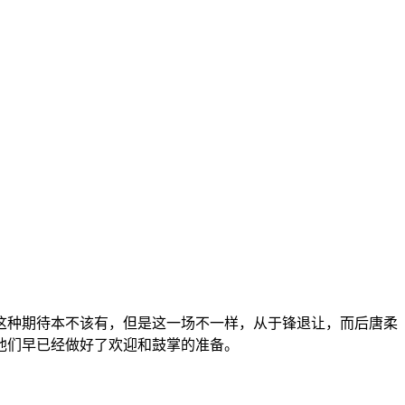
这种期待本不该有，但是这一场不一样，从于锋退让，而后唐柔
他们早已经做好了欢迎和鼓掌的准备。