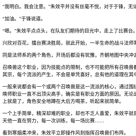
“我明白。我会注意。”朱效平并没有丝毫不悦，对于于锋，无
“加油。”于锋说道。
“嗯。”朱效平点点头，在队友们期待的目光中，走上了比赛台
兴欣对百花，擂台赛决胜局，就此开始，一半生命的战斗法师
同是法师系的两个角色，开场后都没有犹豫，齐朝地图中央冲
召唤兽这个职业，因为技能点的限制，也不可能把所有召唤兽
其宗，每个流派的产生，不会是单凭喜好，总有他的道理在其
一般来说都会有一个或两个召唤兽是这一流派的核心，通过围
唤师职业一直不出顶尖高手，确实是有职业方面的原因。无论
上就是了，角色安全地蹲在大后方喝茶，听起来就简单。
一个上手简单，精深却难的职业，却也不乏人喜爱，朱效平就
天他一直在努力，每一次训练，每一场比赛……
看到寒烟柔冲来，朱效平立即操作风刻指挥召唤兽们布阵。