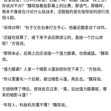
你说对不对？”魏琛指着投影幕上的比赛，那语气，那模样，
根本不像是在讨论什么技战术，活脱脱的是在指导如何进行流
氓斗殴。
“说得对啊！”包子又在右拳打左手心，他最近酷爱这个动作。
“迟疑也就算了，接下来不该后跳退让的，直接一个拦山虎
呢？”方锐说。
“那倒未必，后跳之后应该接一个强力膝袭，也很威猛。”魏琛
说。
“强力膝袭？人家一个暗影斗篷就把你兜下来了。”方锐说。
“所以需要先一个后跳，避过暗影斗篷，再反击。”魏琛说。
方锐稍愣了愣后，很快反应过来：“靠，没出强力膝袭呢，哪
来的暗影斗篷？”
“年轻人，料敌机先懂不懂？”魏琛说。