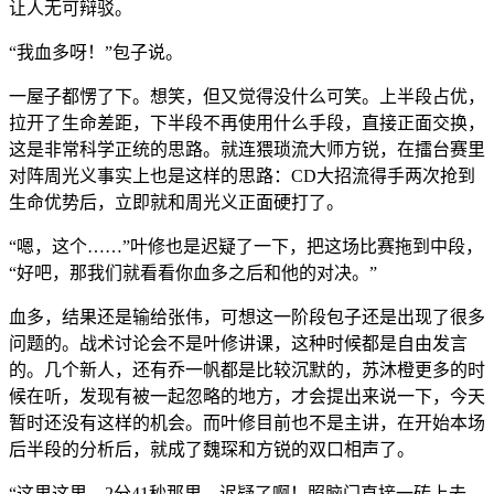
让人无可辩驳。
“我血多呀！”包子说。
一屋子都愣了下。想笑，但又觉得没什么可笑。上半段占优，
拉开了生命差距，下半段不再使用什么手段，直接正面交换，
这是非常科学正统的思路。就连猥琐流大师方锐，在擂台赛里
对阵周光义事实上也是这样的思路：CD大招流得手两次抢到
生命优势后，立即就和周光义正面硬打了。
“嗯，这个……”叶修也是迟疑了一下，把这场比赛拖到中段，
“好吧，那我们就看看你血多之后和他的对决。”
血多，结果还是输给张伟，可想这一阶段包子还是出现了很多
问题的。战术讨论会不是叶修讲课，这种时候都是自由发言
的。几个新人，还有乔一帆都是比较沉默的，苏沐橙更多的时
候在听，发现有被一起忽略的地方，才会提出来说一下，今天
暂时还没有这样的机会。而叶修目前也不是主讲，在开始本场
后半段的分析后，就成了魏琛和方锐的双口相声了。
“这里这里，2分41秒那里，迟疑了啊！照脑门直接一砖上去，