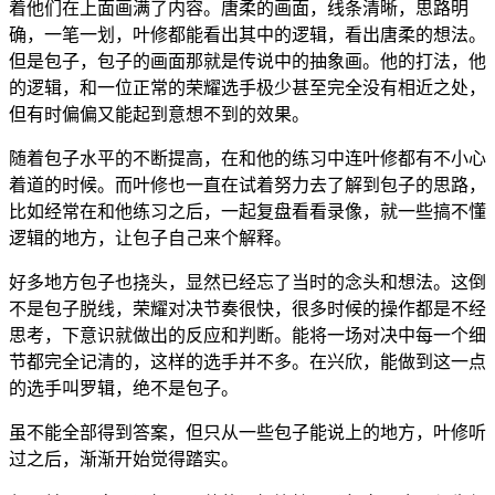
着他们在上面画满了内容。唐柔的画面，线条清晰，思路明
确，一笔一划，叶修都能看出其中的逻辑，看出唐柔的想法。
但是包子，包子的画面那就是传说中的抽象画。他的打法，他
的逻辑，和一位正常的荣耀选手极少甚至完全没有相近之处，
但有时偏偏又能起到意想不到的效果。
随着包子水平的不断提高，在和他的练习中连叶修都有不小心
着道的时候。而叶修也一直在试着努力去了解到包子的思路，
比如经常在和他练习之后，一起复盘看看录像，就一些搞不懂
逻辑的地方，让包子自己来个解释。
好多地方包子也挠头，显然已经忘了当时的念头和想法。这倒
不是包子脱线，荣耀对决节奏很快，很多时候的操作都是不经
思考，下意识就做出的反应和判断。能将一场对决中每一个细
节都完全记清的，这样的选手并不多。在兴欣，能做到这一点
的选手叫罗辑，绝不是包子。
虽不能全部得到答案，但只从一些包子能说上的地方，叶修听
过之后，渐渐开始觉得踏实。