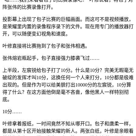
阵张伟的比赛录像打开。
投影幕上出现了包子比赛的巨幅画面。而这可不是视频播放，
是荣耀里内置的录像程序录下的文件。现在用专门的播放器打
开，可以随便变幻视角和速度。
叶修直接将比赛拖到了包子和张伟相遇。
张伟熔岩瓶起手，包子直接强力膝袭飞过……
上半段，左宸锐给包子打了10分。什么是10分？完美无暇毫无
破绽的发挥才叫10分，这换任何一个人来打分，10分都是极难
出现的。但是作为可以给美貌打出10000分的左宸锐，10分算
得了什么？在这方面他倒是毫不吝啬，像他黑人一样特别彻
底。
10分……
叶修拿着报纸，一时间竟然不知从哪开口。包子和唐柔一样，
都是从第十区开始接触荣耀的新人。两张白纸，叶修是亲眼看