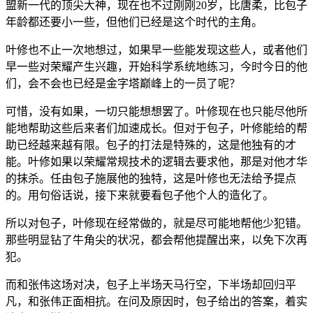
盟新一代的顶尖大神，现在也不过刚刚20岁，比唐柔，比包子
年龄都还要小一些，但他们已经是这个时代的主角。
叶修也不止一次地想过，如果早一些能发现这些人，或者他们
早一些对荣耀产生兴趣，开始科学系统地练习，今时今日的他
们，会不会也已经是金字塔巅峰上的一员了呢？
可惜，没有如果，一切只能想想罢了。叶修现在也只能尽他所
能地帮助这些后来者们加速成长。但对于包子，叶修能给的帮
助已经越来越有限。包子的打法是特殊的，这是他独有的才
能。叶修如果以荣耀常规技术的逻辑去要求他，那是对他才华
的抹杀。任由包子施展他的独特，这是叶修也无法给予提点
的。用句俗话说，接下来就要看包子他个人的造化了。
所以对包子，叶修现在经常做的，就是尽可能地帮他少犯错。
那些明显钻了牛角尖的状况，都会帮他提醒出来，以免下次再
犯。
而和张伟这场对决，包子上半场天马行空，下半场却回归平
凡，和张伟正面相抗。在问及原因时，包子给出的答案，着实