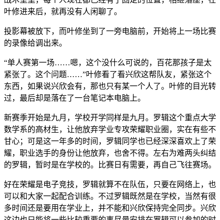
叶修进来后，就再没有人闲聊了。
投影幕被放下，而叶修坐到了一旁电脑前，开始将上一场比赛
的录像给调出来。
“单人赛第一场……嗯，这个没什么可说的，百花那孩子是太
紧张了。这个问题……”叶修看了看兴欣这帮队友，紧张这个
东西，如果说兴欣会有，那也只有某一个人了。叶修的目光转
过，最后却是落在了一台笔记本电脑上。
新赛季开始是九月，学校开学同样是九月。罗辑这个重点大学
数学系的高材生，让他放弃学业专攻荣耀职业圈，实在有些不
甘心；可是这一年多的时间，罗辑同学也已经深深喜欢上了荣
耀，职业选手的身份让他放弃，也舍不得。左右为难两头纠结
的罗辑，暂时是在学校的。比赛日有需要，再自己飞往赛场。
好在荣耀是电子竞技，罗辑就算不在队伍，只要在网络上，也
可以和大家一起配合训练。不过罗辑既然是在学校，当然有很
多时间还是要用在学业上，并不能和兴欣保持完全同步。兴欣
这边也只能将一些比较重要的事尽量安排在罗辑可以参加的时