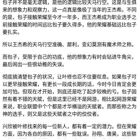
包子并不是毫无逻辑，是他的逻辑比较天马行空。这是与生俱
来的想象力和观察力，这一点真是像极了当年的王杰希。不同
的是，包子接触荣耀至今才一年多，而王杰希成为职业选手之
前接触荣耀的时间远比包子要久得多，他的荣耀基础远比包子
要扎实。
所以王杰希的天马行空准确、犀利，变幻莫测有魔术师之称。
而包子，受限于自己的功底，他的想象力有时会钻进牛角尖，
最后闹出一些很幼稚的失误。
彻底搞清楚包子的状况，让叶修也忍不住要叹息。如果包子可
以更早接触荣耀，有更长一段成长期的话，今时今日肯定会更
加可怕。但现在才开始，到底还是吃了起步较晚的亏。包子固
然有着不错的天赋，但是这里已经不是网游，相比起网游荣耀
来说，职业联盟中个个都是才华横溢的天赋者。而那些称之为
神的选手，则又是这些天赋者之中的佼佼者。
兴欣被叶修找来的每一位新人，都有着一定的潜力。但在荣耀
方面，因为各自的原因，都有一些耽误。孙翔、唐昊，这些联