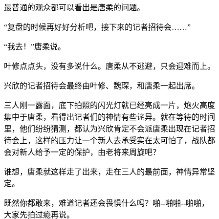
最普通的观众都可以看出是唐柔的问题。
“复盘的时候再好好分析吧，接下来的记者招待会……”
“我去！”唐柔说。
叶修点点头，没有多说什么。唐柔从不逃避，只会迎难而上。
兴欣的记者招待会最终由叶修、魏琛，和唐柔一起出席。
三人刚一露面，底下拍照的闪光灯就已经亮成一片，炮火高度
集中于唐柔，看得出记者们的神情有些诧异。就在等待的时间
里，他们纷纷猜测，都认为兴欣肯定不会派唐柔出现在记者招
待会上，这样的压力让一个新人去承受实在太可怕了，战队都
会对新人给予一定的保护，由老将来周旋吧？
谁想，唐柔就这样走了出来，走在三人的最前面，神情异常坚
定。
既然你都敢来，难道记者还会畏惧什么吗？啪--啪啪--啪啪，
大家先拍过瘾再说。