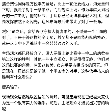
擂台赛也同样是方锐率先登场，比上一轮还要给力，海无量倒
下时，换走了对手一条半命。而后魏琛上场，作为年龄大到出
奇的一位老将，他的反应、手速都已经无法和年轻人相比，但
是发挥依然不乏闪光，迎风布阵最后也带走了对手一条命。
2条半命之后，留给兴欣守擂大将唐柔的，不过是一个半血的
对手。不是于锋这样的全明星，甚至都不是昭华战队的核心，
就是这支中下游战队中一名普普通通的选手。
主场观众都已经放弃了，没人觉得上轮比赛中一挑二的唐柔会
错过这样的胜利。其他一些中立观众，则觉得很无趣，他们对
这场比赛的兴趣，唐柔这位美\_女选手要占相当多的因素。但
是现在，居然只是给了她一个半条命的对手，这种信手拈来的
胜利有什么看头？
唐柔输了。
现场观众居然难以置信般的沉静，可见唐柔现在已经被大家认
为是一个很有实力的选手。随后，主场观众才爆发出兴奋的呐
喊！