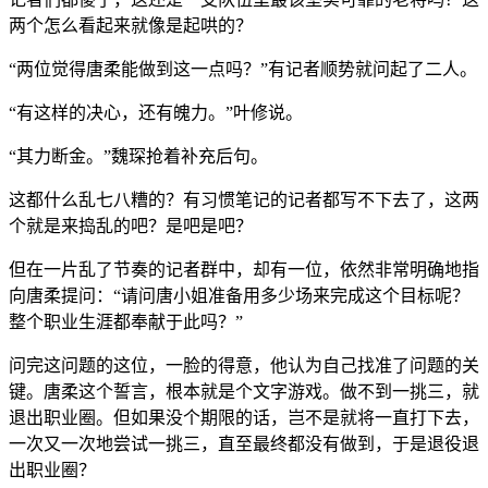
两个怎么看起来就像是起哄的？
“两位觉得唐柔能做到这一点吗？”有记者顺势就问起了二人。
“有这样的决心，还有魄力。”叶修说。
“其力断金。”魏琛抢着补充后句。
这都什么乱七八糟的？有习惯笔记的记者都写不下去了，这两
个就是来捣乱的吧？是吧是吧？
但在一片乱了节奏的记者群中，却有一位，依然非常明确地指
向唐柔提问：“请问唐小姐准备用多少场来完成这个目标呢？
整个职业生涯都奉献于此吗？”
问完这问题的这位，一脸的得意，他认为自己找准了问题的关
键。唐柔这个誓言，根本就是个文字游戏。做不到一挑三，就
退出职业圈。但如果没个期限的话，岂不是就将一直打下去，
一次又一次地尝试一挑三，直至最终都没有做到，于是退役退
出职业圈？