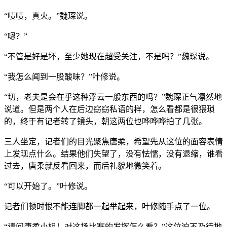
“啧啧，真火。”魏琛说。
“嗯？”
“不管是好是坏，至少她现在超受关注，不是吗？”魏琛说。
“我怎么闻到一股酸味？”叶修说。
“切，老夫是会在乎这种浮云一般东西的吗？”魏琛正气凛然地
说道。但是两个人在后边窃窃私语的样，怎么看都是很猥琐
的，终于有记者转了镜头，朝这两位也哗哗哗拍了几张。
三人坐定，记者们的目光聚焦唐柔，希望先从这位的面容表情
上发现点什么。结果他们失望了，没有怯懦，没有退缩，谁看
过去，唐柔就反看回来，而后礼貌地微笑着。
“可以开始了。”叶修说。
记者们顿时恨不能连脚都一起举起来，叶修随手点了一位。
“请问唐柔小姐！对这场比赛的发挥怎么看？”这位迫不及待地