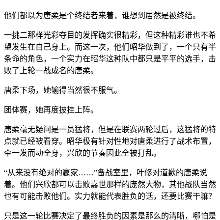
他们都以为唐柔是个终结者来着，谁想到居然是被终结。
一挑二那样光彩夺目的发挥确实很精彩，但这种精彩谁也不希
望发生在自己身上。而这一次，他们昭华做到了，一个只有半
条命的角色，一个实力在昭华这种队中都只是平平的选手，击
败了上轮一战成名的唐柔。
唐柔下场，她输得当然很不服气。
团体赛，她再度披挂上阵。
唐柔毫无疑问是一员猛将，但是在联赛两轮过后，这猛将的特
点就已经被看穿。昭华极有针对性地对唐柔进行了战术布置，
牵一发而动全身，兴欣的节奏因此全被打乱。
“从来没有绝对的赢家……”备战室里，叶修对道歉的唐柔说
着。他们兴欣都可以击败嘉世那样的庞然大物，其他战队当然
也有可能击败他们。实力就能代表胜负的话，还要比赛干嘛？
只是这一轮比赛决定了最终胜负的因素是那么的清晰，哪怕是