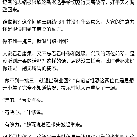
记者的思绪被兴欣这新老选手给切割得支离破碎，好半天才调
整回来。
谁像狗？这个问题去纠结似乎并没有什么意义，大家的注意力
还是很快回到了唐柔的誓言。
做不到一挑三，就退出职业圈？
大家看看唐柔，又不忘看看叶修和魏琛。兴欣的两位前辈，是
没听到唐柔的话吗？这样的话，居然没去拦着，此时看起来好
像还是一副无所谓的姿态。
“做不到一挑三，就退出职业圈？”有记者惟恐这两位真是思想
开小差了完全不知道情况，提示性地大声重复了一遍。
“是的。”唐柔点头。
“有决心。”叶修说。
“有魄力。”魏琛说着还带头鼓起掌来。
记者们都傻了，这还是一支队伍里最该坚实可靠的老将吗？这