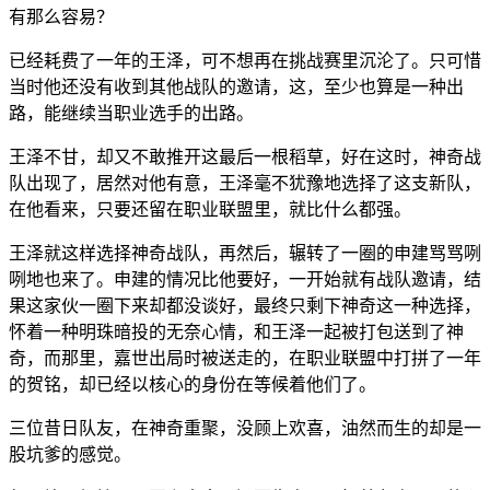
有那么容易？
已经耗费了一年的王泽，可不想再在挑战赛里沉沦了。只可惜
当时他还没有收到其他战队的邀请，这，至少也算是一种出
路，能继续当职业选手的出路。
王泽不甘，却又不敢推开这最后一根稻草，好在这时，神奇战
队出现了，居然对他有意，王泽毫不犹豫地选择了这支新队，
在他看来，只要还留在职业联盟里，就比什么都强。
王泽就这样选择神奇战队，再然后，辗转了一圈的申建骂骂咧
咧地也来了。申建的情况比他要好，一开始就有战队邀请，结
果这家伙一圈下来却都没谈好，最终只剩下神奇这一种选择，
怀着一种明珠暗投的无奈心情，和王泽一起被打包送到了神
奇，而那里，嘉世出局时被送走的，在职业联盟中打拼了一年
的贺铭，却已经以核心的身份在等候着他们了。
三位昔日队友，在神奇重聚，没顾上欢喜，油然而生的却是一
股坑爹的感觉。