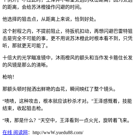
的距离，会给苏沐橙操作闪避的时间。
他选择的狙击点，从距离上来说，恰到好处。
这个射程之内，不提前阻止，待扳机扣动，再想闪避巴雷特狙
击是完全不可能的事，更不用说苏沐橙此时根本看不到，只凭
听，那就更无可能了。
十倍大的光学瞄准镜中，沐雨橙风的额头和当作发卡箍住长发
的风镜是那么的清晰。
枪响！
那额头顿时抛洒出鲜艳的血花，瞬间映红了整个镜头。
“啧啧，这种攻击，根本就应该秒杀才对。”王泽感慨着，技能
结束，收起狙击枪。
“咦，那是什么？”天空中，王泽看到一点火光，旋转着飞来。
在线 阅读网
：http://wwW.yuedu88.com/