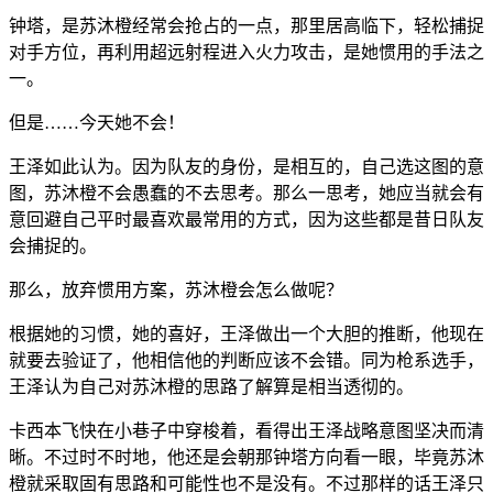
钟塔，是苏沐橙经常会抢占的一点，那里居高临下，轻松捕捉
对手方位，再利用超远射程进入火力攻击，是她惯用的手法之
一。
但是……今天她不会！
王泽如此认为。因为队友的身份，是相互的，自己选这图的意
图，苏沐橙不会愚蠢的不去思考。那么一思考，她应当就会有
意回避自己平时最喜欢最常用的方式，因为这些都是昔日队友
会捕捉的。
那么，放弃惯用方案，苏沐橙会怎么做呢？
根据她的习惯，她的喜好，王泽做出一个大胆的推断，他现在
就要去验证了，他相信他的判断应该不会错。同为枪系选手，
王泽认为自己对苏沐橙的思路了解算是相当透彻的。
卡西本飞快在小巷子中穿梭着，看得出王泽战略意图坚决而清
晰。不过时不时地，他还是会朝那钟塔方向看一眼，毕竟苏沐
橙就采取固有思路和可能性也不是没有。不过那样的话王泽只