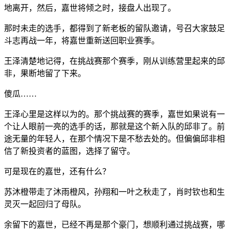
地离开，然后，嘉世将倾之时，接盘人出现了。
那时未走的选手，都得到了新老板的留队邀请，号召大家鼓足
斗志再战一年，将嘉世重新送回职业赛季。
王泽清楚地记得，在挑战赛那个赛季，刚从训练营里起来的邱
非，果断地留了下来。
傻瓜……
王泽心里是这样以为的。那个挑战赛的赛季，嘉世如果说有一
个让人眼前一亮的选手的话，那就是这个新入队的邱非了。前
途无量的年轻人，在那个情况下是不愁去处的。但偏偏邱非相
信了新投资者的蓝图，选择了留守。
可是现在的嘉世，还有什么？
苏沐橙带走了沐雨橙风，孙翔和一叶之秋走了，肖时钦也和生
灵灭一起回归了母队。
余留下的嘉世，已经不再是那个豪门，想顺利通过挑战赛，哪