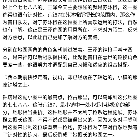
说上个七七八八的。王泽今天主要想碰的就是苏沐橙，这一图
选得也很有针对性。荒镇7在苏沐橙所擅长的范围内，那么作
为昔日队友，对于苏沐橙在这幅图上所喜欢运用的打法，自然
也有了解。这正是王泽选图的用意所在。不求对方陌生，反求
对方熟悉，以此让自己更加了解对方的套路。
分刷在地图两角的角色各朝前进发着。王泽的神枪手叫卡西
本，是来神奇以后战队提供的，比起他昔日在嘉世的轮换角色
要差一些，他很努力才调配到自己习惯和适应的组合搭配。
卡西本朝前快步走着，视角，却已经落在了较远的，小镇的那
座钟塔之上。
钟塔是这副小图中的最高点，抢占那里，可以鸟瞰到这张地图
的七七八八。这张荒镇7，是小镇中一处小街小巷极多的部
分，地形相当曲折。这种地形并不太利于枪系远程施展。苏沐
橙会擅长这图，不得不说都是被逼出来的。因为太多对手想利
用这图来限制这位联盟第一枪炮，苏沐橙为了应对自然也就有
了针对性的练习，最后反倒成了她擅长的地图之一。