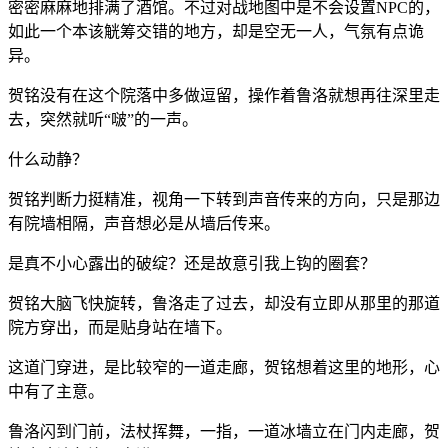
密密麻麻地排满了酒馆。不过对战地图中是不会设置NPC的，
如此一个本该觥筹交错的地方，却是空无一人，气氛有点诡
异。
贺铭没有在这个院落中多做逗留，操作着鲁洛就想再往深里走
去，突然就听“啵”的一声。
什么动静？
贺铭判断力挺精准，视角一下转到声音传来的方向，只是那边
有院墙相隔，声音想必是从墙后传来。
是真不小心露出的破绽？还是故意引我上钩的圈套？
贺铭大脑飞快旋转，鲁洛走了过去，却没有立即从那里的那道
院方穿出，而是贴身站在墙下。
这道门穿进，是比较窄的一道走廊，贺铭想着这里的地形，心
中有了主意。
鲁洛闪到门前，法杖挥舞，一指，一道冰墙立在门内走廊，贺