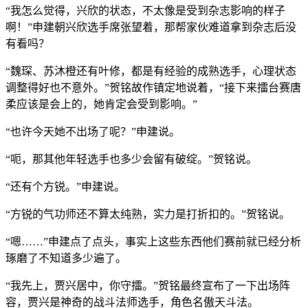
“我怎么觉得，兴欣的状态，不太像是受到杂志影响的样子
啊！”申建朝兴欣选手席张望着，那帮家伙难道拿到杂志后没
有看吗？
“魏琛、苏沐橙还有叶修，都是有经验的成熟选手，心理状态
调整得好也不意外。”贺铭故作镇定地说着，“接下来擂台赛唐
柔应该是会上的，她肯定会受到影响。”
“也许今天她不出场了呢？”申建说。
“呃，那其他年轻选手也多少会留有破绽。”贺铭说。
“还有个方锐。”申建说。
“方锐的气功师还不算太纯熟，实力是打折扣的。”贺铭说。
“嗯……”申建点了点头，事实上这些东西他们赛前就已经分析
琢磨了不知道多少遍了。
“我先上，贾兴居中，你守擂。”贺铭最终宣布了一下出场阵
容，贾兴是神奇的战斗法师选手，角色名傲天斗法。