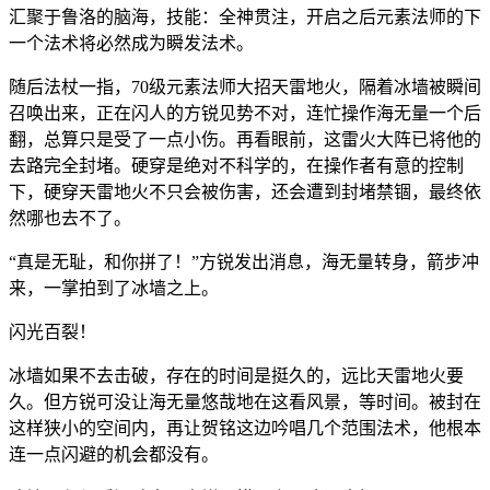
汇聚于鲁洛的脑海，技能：全神贯注，开启之后元素法师的下
一个法术将必然成为瞬发法术。
随后法杖一指，70级元素法师大招天雷地火，隔着冰墙被瞬间
召唤出来，正在闪人的方锐见势不对，连忙操作海无量一个后
翻，总算只是受了一点小伤。再看眼前，这雷火大阵已将他的
去路完全封堵。硬穿是绝对不科学的，在操作者有意的控制
下，硬穿天雷地火不只会被伤害，还会遭到封堵禁锢，最终依
然哪也去不了。
“真是无耻，和你拼了！”方锐发出消息，海无量转身，箭步冲
来，一掌拍到了冰墙之上。
闪光百裂！
冰墙如果不去击破，存在的时间是挺久的，远比天雷地火要
久。但方锐可没让海无量悠哉地在这看风景，等时间。被封在
这样狭小的空间内，再让贺铭这边吟唱几个范围法术，他根本
连一点闪避的机会都没有。