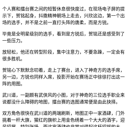
个人赛和擂台赛之间的短暂休息很快度过，在现场电子屏的提
示下，贺铭起身，抖擞精神朝场上走去，兴欣这边，第一个出
场的选手，并不是之前一直打头阵的唐柔，而是方锐。
毕竟是全明星级别的选手，看到是方锐后，贺铭还是感受到了
一些压力。
放轻松，他还在转型阶段，集中注意力，不要急躁，一定会有
很多胜机。
贺铭心下默默念叨着，走上了赛台，进入了神奇方的选手席，
另一边，方锐也同样入席，投影开始在赛场正中徐徐打出这一
阵的用图。
武川道，一副颇有武侠风的小图，对于神奇的三位选手职业来
说都没什么障碍的地图，擂台赛的选图通常便是由此抉择。
双方角色很快在武川道的两端刷新，地图正中一家酒肆，门外
挑着一杆大旗，猩红的旗帜上用金色绣着一个大大的酒字，迎
风招展，特别张扬。而这家酒肆也非常对得起这杆招摇的大