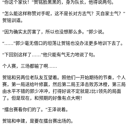
“你这个家伙！”贺铭脸黑黑的，身为队长，他得说两句。
“怎么能这样称赞对手呢，这不是长对方志气？灭自家士气？”
贺铭训道。
“因为确实太厉害了，所以也没想那么多。”郭少说。
“……”郭少毫无借口的坦荡让贺铭也没办法更多地训下去了。
“下回别这样了……”他只能有气无力地说了句。
个人赛，三场都输了啊……
贺铭和另两位老队友互望着。照他们一开始期待的节奏，个人
赛，第一局送给叶修赢，然后第二局王泽击败苏沐橙，第三局
由水平不错的郭少冲冲，打得好说不定就是2比1领先的局面
了。但是现在，和预期的好像有点大啊！
“擂台赛看你们的了。”王泽说着。
贺铭和申建，是要在擂台赛出场的。