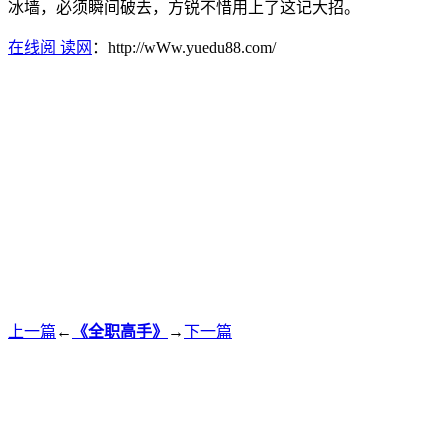
冰墙，必须瞬间破去，方锐不惜用上了这记大招。
在线阅 读网
：http://wWw.yuedu88.com/
上一篇
←
《全职高手》
→
下一篇