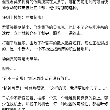
但是君莫笑拥有的低阶技实在太多了，哪怕先前用到的可当快
速移动的攻击技还在冷却，他也有别的选择。
狂剑士技能：冲撞刺击！
君莫笑提剑杀出，飞炮倒飞的贝克克，也比不了这技能冲杀的
速度，立时就被穿在了剑尖，跟着，一通连击。
打爆了张佳乐，击败了孙哲平的散人贴身短打，现在正在迎战
的，是一个新人，一个不擅近战肉搏的职业枪炮师。
场面真的是毫无悬念。
但是……
“还不一定哦！”新人郭少却还没有放弃。
“精神可嘉！”叶修称赞道，“这样的话，我得更加小心了……”
千机伞不断变幻着，技能一个又一个地堆到贝克克的身上。郭
少在找机会，却找不到机会，每一种脱困的可能性，都被叶修
彻底地封杀了。