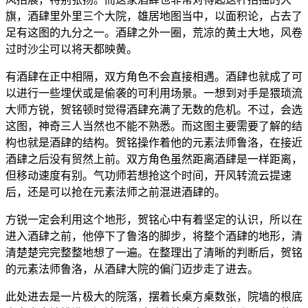
旗，酒肆里外里三个大院，雄居地图当中，以面积论，占去了
足有这图的九分之一。酒肆之外一圈，荒凉的黄土大地，风卷
过时沙尘可以将天都映黄。
有酒肆在正中相隔，双方角色不会直接相遇。酒肆也就成了可
以进行一些埋伏或是偷袭的可利用场景。一想到对手是猥琐流
大师方锐，贺铭顿时觉得酒肆充满了无数的危机。不过，会选
这图，神奇三人当然也不能不熟悉。而这图主要需要了解的结
构也就是酒肆的结构。贺铭操作着他的元素法师鲁洛，在接近
酒肆之后没有贸然上前。双方角色虽然距离酒肆是一样距离，
但移动速度有别。气功师若想抢这个时间，开风转流云提速
后，还是可以抢在元素法师之前混进酒肆的。
方锐一定会利用这个地形，贺铭心中有着坚定的认识，所以在
进入酒肆之前，他停下了鲁洛的脚步，将整个酒肆的地形，清
清楚楚完完整整地想了一遍。在整理出了清晰的判断后，贺铭
的元素法师鲁洛，从酒肆大院的偏门迈步走了进去。
此处进去是一片极大的院落，摆着长桌方桌数张，院墙的根底