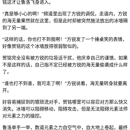
铭这才让鲁洛飞身进入。
“真是够小心的啊！”频道里出现了方锐的调侃，走道内，方锐
的海无量果然就在这里，但是此时却被突然施法放出的冰墙隔
到了另一端。
“这样的话，你也打不到我啊！”方锐发了一个捶桌笑的表情，
好像贺铭的这个冰墙放得很弱智似的。
贺铭完全没有被方锐的垃圾话干扰，他庆幸自己的谨慎，如果
不是这样的话，自己指不定已经被方锐的海无量偷袭成什么样
了。
“谁也打不到谁，我可走了啊！”方锐说着，海无量转身就要离
开。
好容易捕捉到的猥琐流对手，贺铭哪里可以容忍对方那么快又
消失。冰墙可以阻碍移动，阻碍攻击，但是无法阻碍元素法师
对元素之力的操控。
鲁洛单手一举，数道元素之力自空气中，自大地上卷起，最终