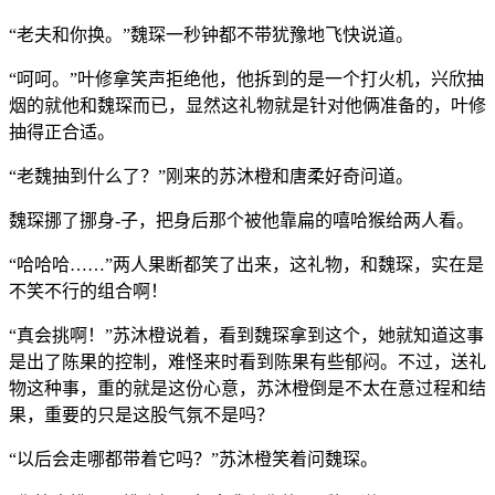
“老夫和你换。”魏琛一秒钟都不带犹豫地飞快说道。
“呵呵。”叶修拿笑声拒绝他，他拆到的是一个打火机，兴欣抽
烟的就他和魏琛而已，显然这礼物就是针对他俩准备的，叶修
抽得正合适。
“老魏抽到什么了？”刚来的苏沐橙和唐柔好奇问道。
魏琛挪了挪身-子，把身后那个被他靠扁的嘻哈猴给两人看。
“哈哈哈……”两人果断都笑了出来，这礼物，和魏琛，实在是
不笑不行的组合啊！
“真会挑啊！”苏沐橙说着，看到魏琛拿到这个，她就知道这事
是出了陈果的控制，难怪来时看到陈果有些郁闷。不过，送礼
物这种事，重的就是这份心意，苏沐橙倒是不太在意过程和结
果，重要的只是这股气氛不是吗？
“以后会走哪都带着它吗？”苏沐橙笑着问魏琛。