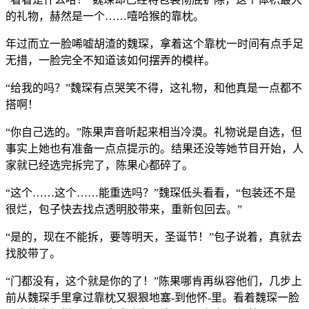
的礼物，赫然是一个……嘻哈猴的靠枕。
年过而立一脸唏嘘胡渣的魏琛，拿着这个靠枕一时间有点手足
无措，一脸完全不知道该如何摆弄的模样。
“给我的吗？”魏琛有点哭笑不得，这礼物，和他真是一点都不
搭啊！
“你自己选的。”陈果声音听起来相当冷漠。礼物说是自选，但
事实上她也有准备一点点提示的。结果还没等她节目开始，人
家就已经选完拆完了，陈果心都碎了。
“这个……这个……能重选吗？”魏琛低头看看，“包装还不是
很烂，包子快去找点透明胶带来，重新包回去。”
“是的，现在不能拆，要等明天，圣诞节！”包子说着，真就去
找胶带了。
“门都没有，这个就是你的了！”陈果哪肯再纵容他们，几步上
前从魏琛手里拿过靠枕又狠狠地塞-到他怀-里。看着魏琛一脸