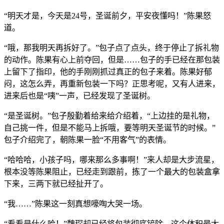
“明天才是，今天是24号，圣诞前夕，平安夜懂吗！”陈果怒
道。
“哦，那我明天再拆好了。”包子点了点头，终于停止了拆礼物
的动作。陈果有心上前夺回，但是……包子的手已经在那包装
上留下了指印，他的手刚刚抓过真正的包子来着。陈果好郁
闷，这怎么弄，再重新包装一下吗？正思考呢，又有人进来，
进来后也是“咦”一声，已经发现了圣诞树。
“是圣诞树。”包子殷勤着给来给介绍着，“上边挂的是礼物，
自己挑一件，但是不能马上拆哦，要等明天圣诞节的时候。”
包子介绍完了，朝陈果一脸“不用客气”的表情。
“哈哈哈，小孩子吗，哪来那么多事啊！”来人却是大步流星，
根本没等陈果阻止，已经走到跟前，拣了一个最大的包装盒拿
下来，三两下就已经扯开了。
“我……”陈果这一刻真想嚎啕大哭一场。
“看看是什么哈！”魏琛却已经将包装彻底铲除，这个体积最大