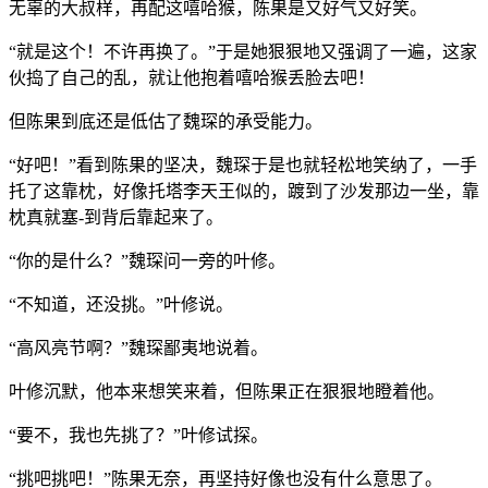
无辜的大叔样，再配这嘻哈猴，陈果是又好气又好笑。
“就是这个！不许再换了。”于是她狠狠地又强调了一遍，这家
伙捣了自己的乱，就让他抱着嘻哈猴丢脸去吧！
但陈果到底还是低估了魏琛的承受能力。
“好吧！”看到陈果的坚决，魏琛于是也就轻松地笑纳了，一手
托了这靠枕，好像托塔李天王似的，踱到了沙发那边一坐，靠
枕真就塞-到背后靠起来了。
“你的是什么？”魏琛问一旁的叶修。
“不知道，还没挑。”叶修说。
“高风亮节啊？”魏琛鄙夷地说着。
叶修沉默，他本来想笑来着，但陈果正在狠狠地瞪着他。
“要不，我也先挑了？”叶修试探。
“挑吧挑吧！”陈果无奈，再坚持好像也没有什么意思了。