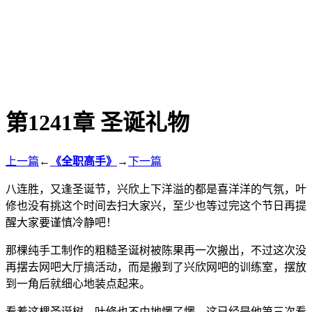
第1241章 圣诞礼物
上一篇
←
《全职高手》
→
下一篇
八连胜，又逢圣诞节，兴欣上下洋溢的都是喜洋洋的气氛，叶
修也没有挑这个时间去扫大家兴，至少也等过完这个节日再提
醒大家要谨慎冷静吧！
那棵纯手工制作的粗糙圣诞树被陈果再一次搬出，不过这次没
再摆去网吧大厅搞活动，而是搬到了兴欣网吧的训练室，摆放
到一角后就细心地装点起来。
看着这棵圣诞树，叶修也不由地愣了愣。这已经是他第三次看