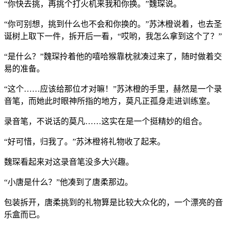
“你快去挑，再挑个打火机来我和你换。”魏琛说。
“你可别想，挑到什么也不会和你换的。”苏沐橙说着，也去圣
诞树上取下一件，拆开后一看，“哎哟，我怎么拿到这个了？”
“是什么？”魏琛拎着他的嘻哈猴靠枕就凑过来了，随时做着交
易的准备。
“这个……应该给那位才对嘛！”苏沐橙的手里，赫然是一个录
音笔，而她此时眼神所指的地方，莫凡正孤身走进训练室。
录音笔，不说话的莫凡……这实在是一个挺精妙的组合。
“好可惜，归我了。”苏沐橙将礼物收了起来。
魏琛看起来对这录音笔没多大兴趣。
“小唐是什么？”他凑到了唐柔那边。
包装拆开，唐柔挑到的礼物算是比较大众化的，一个漂亮的音
乐盒而已。