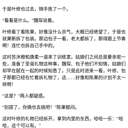
于是叶修也过去，随手拣了一个。
“看看是什么。”魏琛说着。
叶修看了看陈果，好像没什么杀气，大概已经绝望了，于是也
就果断拆了包装。那边包子一看，老大都拆了，那得跟上节奏
啊！连忙也拆自己手中的。
这时苏沐橙和唐柔一道来了训练室。姑娘们之间总是要亲密一
些，准备了圣诞礼物这种事，魏琛、包子他们不知情，姑娘们
却早在腻在一起的时候知悉了。只是此时进来一看，叶修、包
子那都已经在忙着拆礼物了，这……好像和陈果的计划不太一
样啊！
“这是？”两人都疑惑。
“别提了，你俩也去挑吧！”陈果郁闷。
这时叶修的礼物已经拆开，拿到内里的东西，哈哈一乐：“哈
哈，这个可以有。”