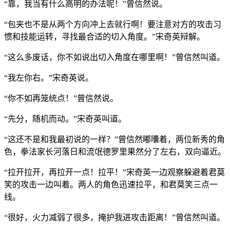
“靠，我当有什么高明的办法呢！”曾信然说。
“包夹也不是从两个方向冲上去就行啊！要注意对方的攻击习
惯和技能运转，寻找最合适的切入角度。”宋奇英辩解。
“这么多废话，你不如说出切入角度在哪里啊！”曾信然叫道。
“我左你右。”宋奇英说。
“你不如再笼统点！”曾信然说。
“先分，随机而动。”宋奇英叫道。
“这还不是和我最初说的一样？”曾信然嘟囔着，两位新秀的角
色，拳法家长河落日和流氓德罗里果然分了左右，双向逼近。
“拉开拉开，再拉开一点！拉平！”宋奇英一边观察躲避着君莫
笑的攻击一边叫着。两人的角色迅速拉平，和君莫笑三点一
线。
“很好，火力减弱了很多，掩护我进攻击距离！”曾信然叫道。