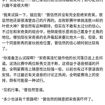
兴趣不是很大啊！
“我来试探一下，接应我！”曾信然并没有完全拒绝宋奇英，很
显然他还是很清楚自己的斤两的。击败职赛中单挑连胜16轮的
叶修大神？曾信然有这种期待，但实在不敢有太过分的信心。
不过在和宋奇英的组合中，他倒是很乐意将自己置身于主角的
地位。哪怕现在宋奇英的名声看起来要比他大一些，但是，和
一个同是新秀的家伙抢抢位置，曾信然的信心顿时就比较有
了。
“你准备怎么试探啊？”宋奇英连忙操作他的长河落日追上去问
道。这场比赛中两位新秀交流不断，这得益于语音频道的开
放。全明星赛场上随意性比较强一些，以前也有过不禁语音的
安排。不过最近有关语音的讨论正热闹，全明星赛场上的安
排，倒有可能是一种试行。
“见机行事。”曾信然答道。
“多少也该有个思路吧！”曾信然的随意把宋奇英吓坏了。