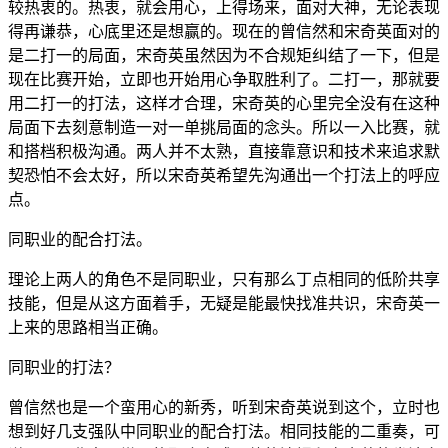
较热衷的。热衷，就会用心，上得场来，面对大神，无论表现
得再谦恭，心底里还是想赢的。现在的曾信然和宋奇英面对的
是二打一的局面，宋奇英虽然因为不合规矩纠结了一下，但是
现在比赛开始，立即也开始用心争取胜利了。二打一，那就要
用二打一的打法，这样才合理，宋奇英的心里完全没有在这种
局面下去刻意制造一对一单挑局面的念头。所以一入比赛，就
和搭档积极沟通。两人并不太熟，直接靠意识和技术来追求默
契恐怕不会太好，所以宋奇英希望先沟通出一个打法上的呼应
点。
同职业的配合打法。
理论上两人的角色不是同职业，只有那么丁点相同的低阶共享
技能，但是从这方面着手，无疑是能最快找准共识，宋奇英一
上来的思路相当正确。
同职业的打法？
曾信然也是一个蛮用心的新秀，听到宋奇英说到这个，立时也
想到好几支强队中同职业的配合打法。相同技能的二重奏，可