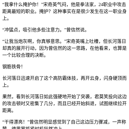
“我拿什么掩护你！”宋奇英气闷，他是拳法家，24职业中攻击
距离最短的职业。掩护？这种事实在是很少发生在这一职业身
上。
“冲猛点，吸引他多些注意力。”曾信然说。
“让我当炮灰啊，你真够意思。”宋奇英嘴上吐槽，但长河落日
却真的展开行动，因为曾信然的这一思路，在他看来，也算是
一个比较合理的决断。
钢筋铁骨！
长河落日迅速开启了这个高防霸体技，再开云身，闪身硬顶而
上。
果然，看到长河落日如此强硬地开始了突袭，君莫笑投向这边
的攻击顿时又密集了几分，而且已经开始斜退，试图继续拉开
距离。
“干得漂亮！”曾信然明显感觉到了自己这边压力骤减，一声称
赞，德里罗抓紧时机狂然冲上。