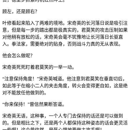
顾左，还是顾右？
叶修看起来陷入了两难的境地。宋奇英的长河落日说是吸引注
意，但是每一步的踏出都是极真实的，君莫笑的攻击压制如果
对他稍有放松的话，宋奇英会毫不犹豫地让长河落日长驱直
入。拳法家，需要绝对的贴身，否则战斗力真的无从表现。
他会怎么做呢？
宋奇英死死盯着君莫笑的一举一动。
“注意保持角度！”宋奇英喊道。他注意到君莫笑在垂直切后，
如此等于在缩小二人的夹击角度，转火会变得更自如，这是绝
对不能放任他做到的。
“你来保持！”曾信然果断答道。
宋奇英无语，这种事，一个人专门去保持的话还是可以做到
的。但是相比之下，还是两个人都保持这种姿态的话会更灵活
一些啊！这个曾信然，是死心塌地要做主攻手啊！