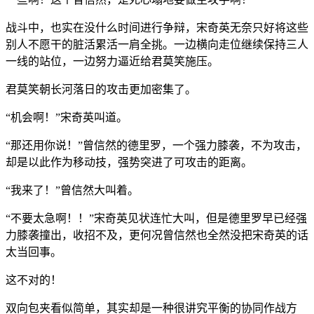
战斗中，也实在没什么时间进行争辩，宋奇英无奈只好将这些
别人不愿干的脏活累活一肩全挑。一边横向走位继续保持三人
一线的站位，一边努力逼近给君莫笑施压。
君莫笑朝长河落日的攻击更加密集了。
“机会啊！”宋奇英叫道。
“那还用你说！”曾信然的德里罗，一个强力膝袭，不为攻击，
却是以此作为移动技，强势突进了可攻击的距离。
“我来了！”曾信然大叫着。
“不要太急啊！！”宋奇英见状连忙大叫，但是德里罗早已经强
力膝袭撞出，收招不及，更何况曾信然也全然没把宋奇英的话
太当回事。
这不对的！
双向包夹看似简单，其实却是一种很讲究平衡的协同作战方