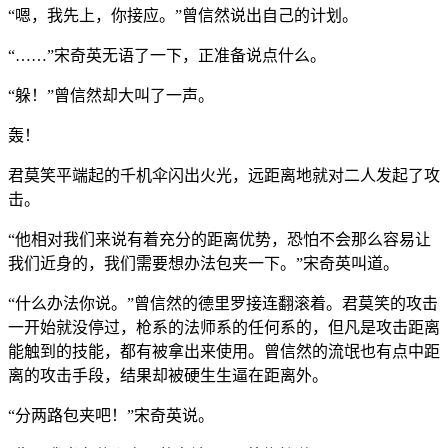
“嗯，我先上，你接应。”曾信然说出自己的计划。
“……”宋奇英无语了一下，正准备说点什么。
“躲！”曾信然却大叫了一声。
轰！
君莫笑平端起的千机伞闪出火光，远距离地就对二人发起了攻
击。
“他相对我们来说有着充分的距离优势，恐怕不会那么容易让
我们近身的，我们需要想办法包夹一下。”宋奇英叫道。
“什么办法你说。”曾信然的德里罗接连翻滚着。君莫笑的攻击
一开始就没停过，枪系的法师系的任何系的，但凡是攻击距离
能触到的技能，都有被拿出来使用。曾信然的流氓也有点中距
离的攻击手段，结果却被硬生生逼在距离外。
“分两路包夹吧！”宋奇英说。