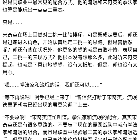
说是同职业中最常见的配合方式。他的流氓和宋奇英的拳法家
也算是能玩出一点点二重奏。
只是……
宋奇英在场上固然对二挑一比较排斥，可是既成定局后，却还
是迅速进入角色，开始认真地走二挑一的思路。但是曾信然
呢？却还有些在状况外，他更多的想的就是击败叶修，表现自
己，二挑一的表现方式？他根本没有想那么多，此时听宋奇英
提起，也就是下意识地想想，没有太抵触，但是，却也没有太
用心。
“嗯……拳法家和流氓的话，我们还可以……”
“等下再说吧！对手已经上来了！”曾信然打断了宋奇英，流氓
德里罗朝着已经出现的君莫笑迎了上去。
“不要急啊！”宋奇英连忙叫道。拳法家和流氓的配合，其实宋
奇英还是有很多思路的。不要忘了现在的霸图战队中就有拳法
家和流氓的组合，而且是联盟中经验最丰富的拳法家和流氓选
手，但是现在……自己身边的这位搭档看起来对于耐心配合的