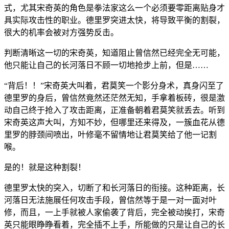
式，尤其宋奇英的角色是拳法家这么一个必须要零距离贴身才
具实际攻击性的职业。德里罗突进太快，将导致平衡的割裂，
很大的机率会被对方强势反击。
判断清晰这一切的宋奇英，知道阻止曾信然已经完全无可能，
他只能让自己的长河落日不顾一切地抢步上前，但是……
“背后！！”宋奇英大叫着，君莫笑一个影分身术，真身闪至了
德里罗的身后，曾信然竟然还茫然无知，手拿着板砖，很是激
动自己终于抢入了攻击距离，正准备朝着君莫笑就丢去。听到
宋奇英这声大叫，方知不妙，但哪里还来得及，一簇血花从德
里罗的脖颈间喷出，叶修毫不留情地让君莫笑给了他一记割
喉。
是的！就是这种割裂！
德里罗太快的突入，切断了和长河落日的衔接。这种距离，长
河落日无法施展任何攻击手段，曾信然等于是一对一面对叶
修，而且，一上手就被人家偷袭了背后，完全被动挨打，宋奇
英只能眼睁睁看着，完全插不上手，所能做的只是让自己的长