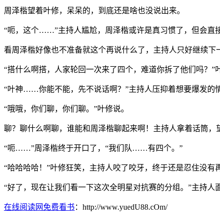
周泽楷望着叶修，呆呆的，到底还是啥也没说出来。
“呃，这个……”主持人尴尬，周泽楷或许是真习惯了，但会直
看周泽楷好像也不准备就这个再说什么了，主持人只好继续下一
“搭什么啊搭，人家轮回一次来了四个，难道你拆了他们吗？”
“叶神……你能不能，先不说话啊？”主持人压抑着想要爆发的
“哦哦，你们聊，你们聊。”叶修说。
聊？聊什么啊聊，谁能和周泽楷聊起来啊！主持人拿着话筒，
“呃……”周泽楷终于开口了，“我们队……有四个。”
“哈哈哈哈！”叶修狂笑，主持人咬了咬牙，终于还是忍住没
“好了，现在让我们看一下这次全明星对抗赛的分组。”主持人
在线阅读网免费看书
：http://www.yuedU88.cOm/