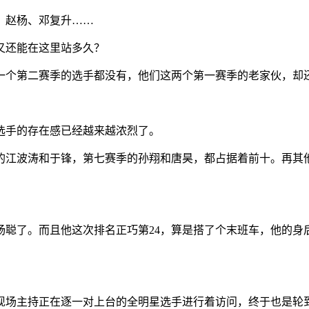
，赵杨、邓复升……
又还能在这里站多久？
一个第二赛季的选手都没有，他们这两个第一赛季的老家伙，却
选手的存在感已经越来越浓烈了。
的江波涛和于锋，第七赛季的孙翔和唐昊，都占据着前十。再其
杨聪了。而且他这次排名正巧第24，算是搭了个末班车，他的身
现场主持正在逐一对上台的全明星选手进行着访问，终于也是轮