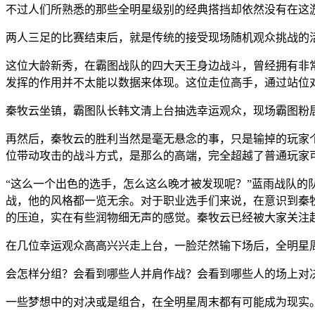
不过人们所熟悉的那些全明星级别的经典搭挡却依然没有在这
两人三足的比赛结束后，就是传统的接受现场随机观众挑战的
这位大龄新秀，在霸图战队的四大天王身边战斗，曾经拥有非
发挥的作用并不太能以数据来体现。这位走位高手，通过站位
秦牧云坐镇，霸图队长韩文清上台抽选幸运观众，现场霸图粉
再然后，秦牧云的胜利当然是毫无悬念的事，只是输掉的玩家
位带动攻击的战斗方式，是那么的高端，完全超越了普通玩家
“这么一个出色的选手，怎么这么晚才被发现呢？”蓝雨战队
战，他的风格都一览无余。对于职业选手们来说，在意识到秦
的压迫，实在有些润物细无声的感觉。秦牧云已经被大家关注
在几位幸运观众高高兴兴走上台，一脸茫然输下场后，全明星
会怎样分组？会看到哪些人并肩作战？会看到哪些人的场上对
一些梦想中的对决或是组合，在全明星周末都有可能成为现实