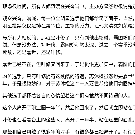
现场很喧闹，所有人都沉浸在兴奋当中。主办方显然也很清楚
观众兴奋，呐喊，每一位全明星选手他们都给足了面子，当然
明星投票仅仅是排在第12位。主场的威力，让韩文清犹如荣
与所有人相反的，那就是叶修了，只有到他出场时，霸图粉们
嫌。但是没办法，对叶修，霸图粉积怨太深，过去一个赛季没
死敌，还是嘉世，还是叶修。
嘉世已经不在，但叶修又回来了，于是仇恨更加集中，霸图的
24位选手，只有叶修拥有这残酷的待遇，苏沐橙虽然也是嘉
年。于是很微妙的，对于苏沐橙这个一入嘉世却给他们霸图捎
其他选手都怀着各自的心情望着这个拥有截然不同待遇的人。
这个人离开了职业圈一年半，然后他回来了，然后就立即站在了
叶修也在看着台上的这些人，离开了一年半，站在这里的面孔
那些和自己纠缠了很多年的对手，有很多都已经离开了。有彻