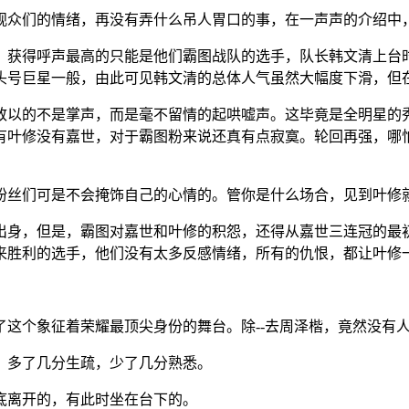
观众们的情绪，再没有弄什么吊人胃口的事，在一声声的介绍中，
，获得呼声最高的只能是他们霸图战队的选手，队长韩文清上台
耀头号巨星一般，由此可见韩文清的总体人气虽然大幅度下滑，但
致以的不是掌声，而是毫不留情的起哄嘘声。这毕竟是全明星的
有叶修没有嘉世，对于霸图粉来说还真有点寂寞。轮回再强，哪
粉丝们可是不会掩饰自己的心情的。管你是什么场合，见到叶修
世出身，但是，霸图对嘉世和叶修的积怨，还得从嘉世三连冠的最
来胜利的选手，他们没有太多反感情绪，所有的仇恨，都让叶修
这个象征着荣耀最顶尖身份的舞台。除--去周泽楷，竟然没有
，多了几分生疏，少了几分熟悉。
底离开的，有此时坐在台下的。