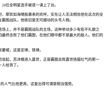
24位全明星选手被逐一请上了台。
时，那犹如海啸般袭来的欢呼，实在让人无法相信他在这次的全
在霸图战队，他依旧是无可撼动的头号人物。
秀场上，并不是霸图战队的主场，这种举动多少有些不礼貌之
怕最终击败了他们霸图，在他们眼中都不是最大的敌人。他们的
就要嘘，这是定律，铁律。
初说起，苏沐橙进入嘉世，正是霸图击败嘉世扬眉吐气的那一
一人给背了。
人的人气比他更高，这复出得可谓是相当强势。