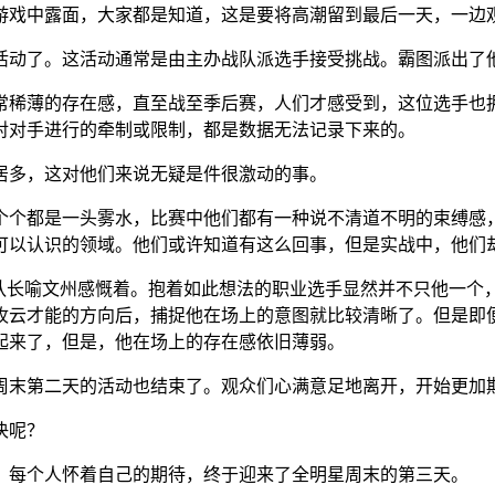
游戏中露面，大家都是知道，这是要将高潮留到最后一天，一边
活动了。这活动通常是由主办战队派选手接受挑战。霸图派出了
常稀薄的存在感，直至战至季后赛，人们才感受到，这位选手也
对对手进行的牵制或限制，都是数据无法记录下来的。
居多，这对他们来说无疑是件很激动的事。
个个都是一头雾水，比赛中他们都有一种说不清道不明的束缚感
可以认识的领域。他们或许知道有这么回事，但是实战中，他们
的队长喻文州感慨着。抱着如此想法的职业选手显然并不只他一个
牧云才能的方向后，捕捉他在场上的意图就比较清晰了。但是即
起来了，但是，他在场上的存在感依旧薄弱。
周末第二天的活动也结束了。观众们心满意足地离开，开始更加
决呢？
。每个人怀着自己的期待，终于迎来了全明星周末的第三天。