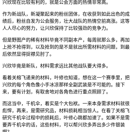
兴欣现在比较有利的，就是公会方面的热情非常高。
作为新战队，新凝聚起来的粉丝团体，在收获到如此出色的成
绩后，粉丝自发为公会服务，壮大战队的热情空前高涨。这等
人人尽心的努力，让兴欣保持了比较强劲的竞争力。
但是野图产的稀有材料毕竟不同副本产，每周就那么多，再加
上抢不抢得到，以及抢到的是不是就出所需材料的问题，到最
后依然显得捉襟见肘了。
兴欣毕竟是新队，材料需求远比其他战队要大得多。
看着关榕飞递来的材料，叶修也知道，想在这一个赛季里，把
兴欣的每个角色像小手冰凉那样全副武装是不可能的。接下
来，要有计划，有取舍地对各角色进行重点照顾了。
而这当中，千机伞，着实是个大包袱。一来本身需求材料就很
彪悍，再来，是需研究品，材料损耗相当惊人。在看了关榕飞
研究千机伞过程中的损耗后，叶修心跳都加速了。如果不是需
要弄千机伞的话，这些材料，可以帮兴欣多弄出多少件银装
啊？