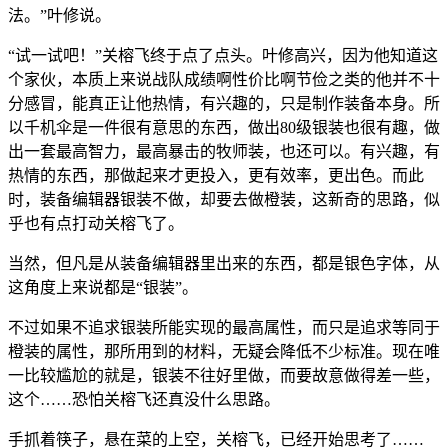
法。”叶修说。
“试一试吧！”关榕飞终于点了点头。叶修高兴，因为他知道这
个家伙，本质上来说战队成绩啊性价比啊节俭之类的他并不十
分感冒，能真正让他热情，有兴趣的，只是制作装备本身。所
以千机伞是一件很有意思的东西，做出80级银装也很有趣，做
出一套最高智力，最高暴击的牧师装，也还可以。有兴趣，有
热情的东西，那做起来才更投入，更有效率，更出色。而此
时，装备编辑器银装不做，却要去做橙装，这新奇的思路，似
乎也有点打动关榕飞了。
当然，但凡是从装备编辑器里出来的东西，都是银色字体，从
这角度上来说都是“银装”。
不过如果不追求银装所能实现的最高属性，而只是追求等同于
橙装的属性，那所用到的材料，无疑会降低不少标准。现在唯
一比较尴尬的就是，银装不往好里做，而要故意做得差一些，
这个……恐怕关榕飞还真没什么思路。
手抓着筷子，悬在菜的上空，关榕飞，已经开始思考了……