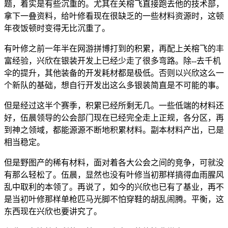
题，着实是有些沉重的。尤其在关榕飞直接跑去他的技术部，
拿下一叠资料，给叶修看现在很缺乏的一些材料资源时，这顿
年夜饭顿时变得无比沉重了。
有叶修之前一年半在网游拼博打到的积累，再配上关榕飞的丰
富经验，兴欣在银装开发上已经少走了很多弯路。除--去千机
伞的提升，其他装备的开发耗材都是极低。否则以兴欣这么一
个新队的基础，想自行开发出这么多银装简直是不可能的事。
但是经过这半个赛季，积累已经所剩无几。一些低端的材料还
好，伍晨领导的公会部门现在已经完全走上正规，各分区，再
到神之领域，都能源源不断地积累材料。副本材料产出，已是
相当稳定。
但是野图产的稀有材料，面对着各大公会之间的竞争，可就没
有那么轻松了。伍晨，显然也没有叶修当初那样搞得血雨腥风
乱中取利的本领了。再说了，如今的兴欣也已有了基业，再不
是当初叶修那样单枪匹马光脚不怕穿鞋的胡乱闹腾。平衡，这
东西现在兴欣也要讲究了。