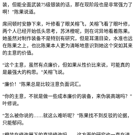
装，但能全面武装75级银装的话，那在现阶段也是非常强力了
啊！”陈果说道。
席间顿时安静下来，叶修看了眼关榕飞，关榕飞看了眼叶修，
两个人已经开始低头思考，苏沐橙呢，则在诧异地看着陈果。
她虽然对制作装备不是特别有研究，但是耳濡目染，水准也远
在陈果之上，也比陈果本人更为清晰地意识到她这个突如其来
的主意的价值。
“这个主意，虽然有点廉价，但如果从性价比来说，可能真的
是最强大的构思。”关榕飞说。
“廉价！”陈果总是比较注意负面词汇。
“你的主意，不就是做一些成本廉价的装备，来伪装高端吗？”
叶修说。
“怎么被你说的……就这么难听呢？”陈果找不到反驳的论据，
只能郁闷。
“橙装在修改器下的直接修改吗……这方面的研究也一直在进