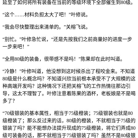
延至了如何将所有装备在当前的等级环境下全部催生到80级。
“这个……材料负担太大了吧！”叶修说。
“我会尽快整理出来清单的。”关榕飞说。
“别忙。”叶修急忙说，“还是先按我们之前商量好的进度一步
一步来吧！”
“全用80级的装备，很带感不是吗！”陈果却在此时叫道。
“冷静！”叶修叫道，他没想到这时候杀出了程咬金来。不知道
80级是什么概念吗？不知道兴欣当前根本承受不了大规模的这
种高端开发吗？这种情况下还把关榕飞的工作热情往那边引
导，这太不理智了。叶修注意着陈果的酒杯，老板娘是不是喝
多了？
“70级银装的基本属性，相当于75级橙装；75级银装也就是80
级橙装了；那么反过来的话，80级的橙装，不就相当于75级的
银装了吗？能不能想办法提升现成的75级橙装，将它们弄成80
级可装备的话，那不就相当于75级银装了吗？虽然不是80级银