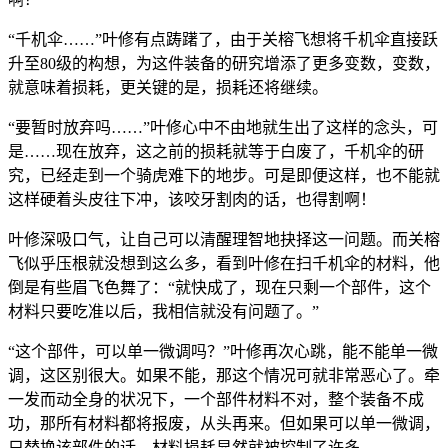
“千机伞……”叶修有点踌躇了，由于关榕飞想将千机伞直接跃
升至80级的构想，为这件装备的研究增添了更多变数，变数，
就意味着损耗，更关键的是，损耗还将继续。
“要暂时放弃吗……”叶修心中不由地就生出了这样的念头，可
是……现在放弃，这之前的损耗就等于白废了，千机伞的研
究，已经走到一个骑虎难下的地步。可是即便这样，也不能就
这样硬着头皮往下冲，该咬牙割肉的话，也得割啊！
叶修深吸口气，让自己可以清醒理智地抉择这一问题。而关榕
飞似乎压根就没想到这么多，看到叶修在扫千机伞的材料，他
倒是有些眉飞色舞了：“就快成了，现在只剩一个部件，这个
材料只要吃准以后，我相信就没有问题了。”
“这个部件，可以单一微调吗？”叶修再次心跳，能不能单一微
调，这区别很大。如果不能，那这个情况可就非常恶心了。牵
一发而动全身的状况下，一个部件材料不对，整个装备不成
功，那所有材料都将报废，从头再来。但如果可以单一微调，
只替换该部件的话，材料损耗显然就被控制了许多。