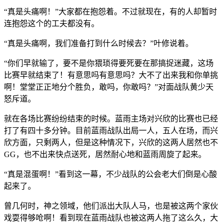
“真是头痛啊！”大家都在抱怨着。不过就现在，有的人却暂时
连抱怨这个的工夫都没有。
“真是头痛啊，我们准备打到什么时候去？”叶修说着。
“你们早就输了，要不是你猥琐得要死要在那搞捉迷藏，这场
比赛早就结束了！有意思吗有意思吗？大不了出来我和你单挑
啊！堂堂正正地分个胜负，敢吗，你敢吗？”对面战队黄少天
怒斥道。
就在各场比赛纷纷结束的时候。蓝雨主场对兴欣的比赛也已经
打了有四十多分钟。目前蓝雨战队出局一人，五人在场，而兴
欣方面，只剩两人，但是这种情况下，兴欣的这两人居然也不
GG，也不出来快点送死，居然耐心地和蓝雨周旋了起来。
“真是混蛋啊！”看到这一幕，不少战队的公会老大们倒是心酸
起来了。
曾几何时，神之领域，他们派出大队人马，也是被这两个家伙
戏耍得够呛啊！看到现在蓝雨战队也被这两人拖了这么久，大