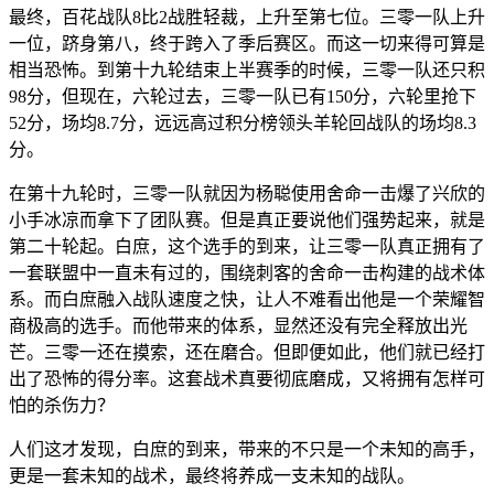
最终，百花战队8比2战胜轻裁，上升至第七位。三零一队上升
一位，跻身第八，终于跨入了季后赛区。而这一切来得可算是
相当恐怖。到第十九轮结束上半赛季的时候，三零一队还只积
98分，但现在，六轮过去，三零一队已有150分，六轮里抢下
52分，场均8.7分，远远高过积分榜领头羊轮回战队的场均8.3
分。
在第十九轮时，三零一队就因为杨聪使用舍命一击爆了兴欣的
小手冰凉而拿下了团队赛。但是真正要说他们强势起来，就是
第二十轮起。白庶，这个选手的到来，让三零一队真正拥有了
一套联盟中一直未有过的，围绕刺客的舍命一击构建的战术体
系。而白庶融入战队速度之快，让人不难看出他是一个荣耀智
商极高的选手。而他带来的体系，显然还没有完全释放出光
芒。三零一还在摸索，还在磨合。但即便如此，他们就已经打
出了恐怖的得分率。这套战术真要彻底磨成，又将拥有怎样可
怕的杀伤力？
人们这才发现，白庶的到来，带来的不只是一个未知的高手，
更是一套未知的战术，最终将养成一支未知的战队。