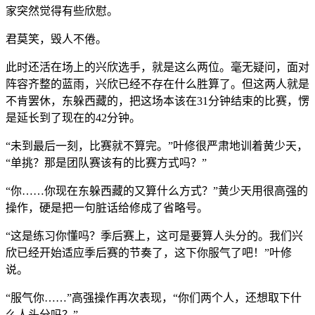
家突然觉得有些欣慰。
君莫笑，毁人不倦。
此时还活在场上的兴欣选手，就是这么两位。毫无疑问，面对
阵容齐整的蓝雨，兴欣已经不存在什么胜算了。但这两人就是
不肯罢休，东躲西藏的，把这场本该在31分钟结束的比赛，愣
是延长到了现在的42分钟。
“未到最后一刻，比赛就不算完。”叶修很严肃地训着黄少天，
“单挑？那是团队赛该有的比赛方式吗？”
“你……你现在东躲西藏的又算什么方式？”黄少天用很高强的
操作，硬是把一句脏话给修成了省略号。
“这是练习你懂吗？季后赛上，这可是要算人头分的。我们兴
欣已经开始适应季后赛的节奏了，这下你服气了吧！”叶修
说。
“服气你……”高强操作再次表现，“你们两个人，还想取下什
么人头分吗？”