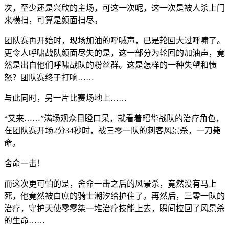
次，至少还是兴欣的主场，可这一次呢，这一次是被人杀上门
来横扫，可算是颜面扫尽。
团队赛再开始时，现场加油的呼喊声，已是轮回大过呼啸了。
更令人呼啸战队颜面尽失的是，这一部分为轮回的加油声，竟
然是出自他们呼啸战队的粉丝群。这是怎样的一种失望和愤
怒？团队赛终于打响……
与此同时，另一片比赛场地上……
“又来……”满场观众目瞪口呆，就看着昭华战队的治疗角色，
在团队赛开场2分34秒时，被三零一队的刺客风景杀，一刀毙
命。
舍命一击！
而这次更可怕的是，舍命一击之后的风景杀，竟然没有马上
死，他竟然被白庶的骑士潮汐给护住了。再然后，三零一队的
治疗，守护天使零零柒一堆治疗技能上去，瞬间拉回了风景杀
的生命……